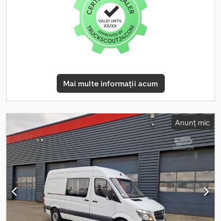
încărcare:
1.310 mm
, An de fabricație:
2021
, Dotări:
Android Auto,
Apple CarPlay, Bluetooth, aer condiționat, airbag, computer de
bord, oglindă electrică, proiectoare de ceață, uşă glisantă,
închidere centralizată
, Vehicul în stare excelentă, disponibil
pentru test drive. Complet electric. Baterie de 75 kWh (27
module). Autonomie de 330 km (ciclu de omologare WLTP).
Încărcare 0-80% în 45 de minute folosind o stație de 100 kW.
Geamuri electrice. Aer condiționat. Închidere centralizată cu
Mai multe informații acum
telecomandă. Radio bluetooth cu mp3 și comenzi pe volan. Faruri
de ceață. Senzori de parcare spate. Airbag șofer. 3 locuri în
cabină. Cruise control. Dcsdpfx Aisy N Axbjdok
Anunț mic