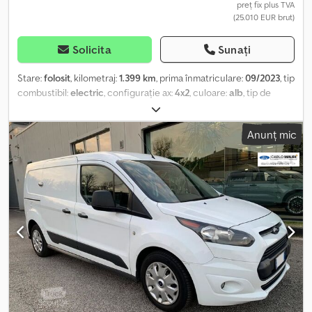
preț fix plus TVA
(25.010 EUR brut)
Solicita
Sunați
Stare:
folosit
, kilometraj:
1.399 km
, prima înmatriculare:
09/2023
, tip
combustibil:
electric
, configurație ax:
4x2
, culoare:
alb
, tip de
angrenaj:
automat
, clasă de emisii:
Euro 6
, suspensie:
oțel
, număr
de locuri:
3
, Dotări:
aer condiționat, servodirecție
, Informațiile
Anunț mic
prezentate nu constituie element contractual Djdpoy Rfpxsfx
Aideck