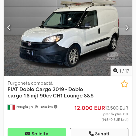
1
/
17
Furgonetă compactă
FIAT
Doblo Cargo 2019 - Doblo
cargo 1.6 mjt 90cv CH1 Lounge S&S
12.000 EUR
Perugia (PG)
1.050 km
13.500 EUR
preț fix plus TVA
(14.640 EUR brut)
Solicita
Sunați