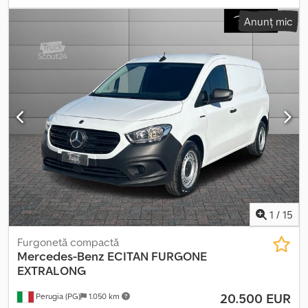
de emisii:
Euro 6
, suspensie:
oțel
, număr de locuri:
3
, Dotări:
aer
Anunț mic
condiționat, servodirecție
, Informațiile prezentate nu constituie
element contractual Dcsdpfx Aovii Nuoidjk
1
/
15
Furgonetă compactă
Mercedes-Benz
ECITAN FURGONE
EXTRALONG
20.500 EUR
Perugia (PG)
1.050 km