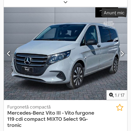
configurație ax:
4x2
, culoare:
negru
, tip de angrenaj:
mecanic
,
clasă de emisii:
Euro 6
, suspensie:
oțel
, număr de locuri:
3
, Dotări:
Anunț mic
aer condiționat, servodirecție
, Informațiile prezentate nu
constituie element contractual Dcjdpfx Asy Hdcvoidok
1
/
17
Furgonetă compactă
Mercedes-Benz
Vito III - Vito furgone
119 cdi compact MIXTO Select 9G-
tronic