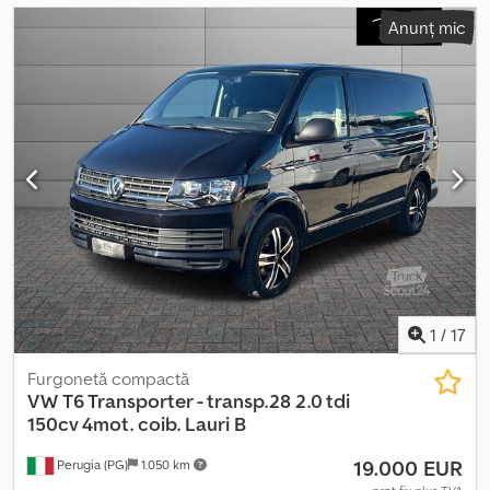
Anunț mic
1
/
17
Furgonetă compactă
VW
T6 Transporter - transp.28 2.0 tdi
150cv 4mot. coib. Lauri B
19.000 EUR
Perugia (PG)
1.050 km