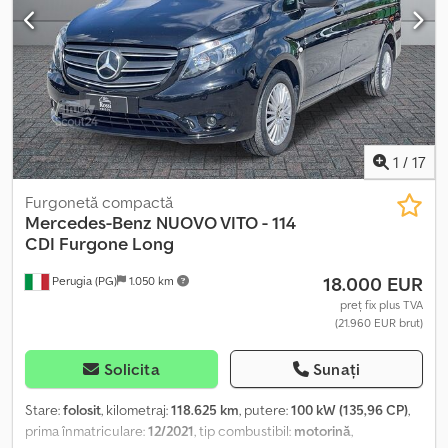
sferic, sarcină maximă remorcabilă (cu frână) 1700 kg, conform
StVZO. Cutie de transport și scule în spatele cabinei. Radio cu
MP3 și Bluetooth, girofar LED, încălzire pentru scaunul șoferului,
comenzi în cabină pentru funcțiile vehiculului, basculant scurt cu
trei laturi din aluminiu rabatabile, suprastructură cu grilaj pentru
vehicule combinate. Informații suplimentare la cerere. Locația:
93095 Hagelstadt. Dcodpfxsqk N D Ae Aidsk
1
/
17
Furgonetă compactă
Mercedes-Benz
NUOVO VITO - 114
CDI Furgone Long
18.000 EUR
Perugia (PG)
1.050 km
preț fix plus TVA
(21.960 EUR brut)
Solicita
Sunați
Stare:
folosit
, kilometraj:
118.625 km
, putere:
100 kW (135,96 CP)
,
prima înmatriculare:
12/2021
, tip combustibil:
motorină
,