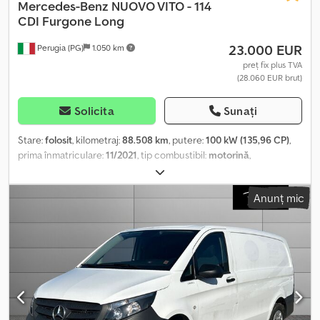
Mercedes-Benz
NUOVO VITO - 114
CDI Furgone Long
23.000 EUR
Perugia (PG)
1.050 km
preț fix plus TVA
(28.060 EUR brut)
Solicita
Sunați
Stare:
folosit
, kilometraj:
88.508 km
, putere:
100 kW (135,96 CP)
,
prima înmatriculare:
11/2021
, tip combustibil:
motorină
,
configurație ax:
4x2
, culoare:
alb
, tip de angrenaj:
automat
, clasă
de emisii:
Euro 6
, suspensie:
oțel
, număr de locuri:
3
, Dotări:
aer
Anunț mic
condiționat, servodirecție
, Informațiile prezentate nu constituie
element contractual Dedpfxjxdtp Re Aidsck