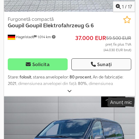
1
/
17
Furgonetă compactă
Goupil
Goupil Elektrofahrzeug G 6
37.000 EUR
Hagelstadt
1.014 km
59.500 EUR
preț fix plus TVA
(44.030 EUR brut)
Solicita
Sunați
Stare:
folosit
, starea anvelopelor:
80 procent
, An de fabricație:
2021
, dimensiunea anvelopei din față:
80%
, dimensiunea
anvelopei din spate:
80%
, viteză maximă:
80 km/h
, Prima
înmatriculare: 2021_____Vindem aici utilajul nostru de prezentare
Anunț mic
Goupil G6, cu baterie litiu de 28,8 kWh, clasa de vehicul N1,
autonomie (conform WLTC și testată în practică) de până la ~110
km. Display color LCD HD, senzor de lumină și ploaie, încălzire
electrică de 5000W, servodirecție, faruri și stopuri LED, frână cu
recuperare, uși cu oglinzi reglabile și rabatabile electric, geamuri
electrice, protecție la baza șasiului, cuplă de remorcă cu cap