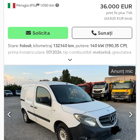
36.000 EUR
Perugia (PG)
1.050 km
preț fix plus TVA
(43.920 EUR brut)
Solicita
Sunați
Stare:
folosit
, kilometraj:
132.140 km
, putere:
140 kW (190,35 CP)
,
prima înmatriculare:
07/2024
, tip combustibil:
motorină
, greutatea
maximă de încărcare:
795 kg
, configurație ax:
4x2
, tip de angrenaj:
automat
, clasă de emisii:
Euro 6
, suspensie:
oțel
, număr de locuri:
Anunț mic
2
, Dotări:
aer condiționat, servodirecție
, Informațiile prezentate
nu constituie element contractual Djdozhcwrepfx Aidjck