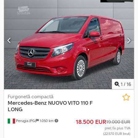
nu constituie element contractual Djdpfxjxlu Rlo Aidock
1
/
16
Furgonetă compactă
Mercedes-Benz
NUOVO VITO 110 F
LONG
18.500 EUR
Perugia (PG)
1.050 km
19.000 EUR
preț fix plus TVA
(22.570 EUR brut)