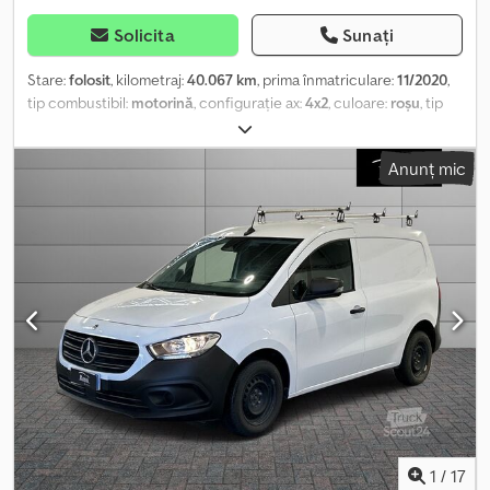
Solicita
Sunați
Stare:
folosit
, kilometraj:
40.067 km
, prima înmatriculare:
11/2020
,
tip combustibil:
motorină
, configurație ax:
4x2
, culoare:
roșu
, tip
de angrenaj:
mecanic
, clasă de emisii:
Euro 6
, suspensie:
oțel
,
număr de locuri:
3
, Dotări:
aer condiționat, servodirecție
,
Anunț mic
Informațiile prezentate nu constituie element contractual
Dcsdsuu Ul Uepfx Aidjk
1
/
17