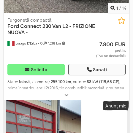
1
/
14
Furgonetă compactă
Ford
Connect 230 Van L2 - FRIZIONE
NUOVA -
7.800 EUR
Lurago D'Erba - Co
1.218 km
preț fix
(TVA ne deductibil)
Solicita
Sunați
Stare:
folosit
, kilometraj:
255.100 km
, putere:
88 kW (119,65 CP)
,
prima înmatriculare:
12/2016
, tip combustibil:
motorină
, greutatea
maximă de încărcare:
820 kg
, greutate totală:
2.300 kg
,
configurație ax:
4x2
, culoare:
alb
, tip de angrenaj:
mecanic
, clasă
Anunț mic
de emisii:
Euro 6
, număr de locuri:
3
, lungimea spațiului de
încărcare:
2.100 mm
, An de fabricație:
2016
, - Furgonetă folosită:
Ford Connect Van L2, ampatament lung, model Trend. - An: 2016,
Motor: 1.5 TDCi 120 CP, Euro 6, Kilometraj: 255.100. - Furgonetă cu 3
locuri, ampatament lung. Spațiu de încărcare de 2.100 mm, cu