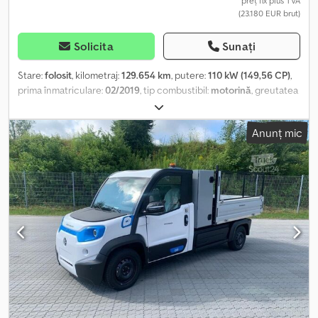
preț fix plus TVA
(23.180 EUR brut)
Solicita
Sunați
Stare:
folosit
, kilometraj:
129.654 km
, putere:
110 kW (149,56 CP)
,
prima înmatriculare:
02/2019
, tip combustibil:
motorină
, greutatea
maximă de încărcare:
731 kg
, configurație ax:
4x2
, tip de angrenaj:
mecanic
, clasă de emisii:
Euro 6
, suspensie:
oțel
, număr de locuri:
Anunț mic
3
, Dotări:
aer condiționat, servodirecție
, Informațiile prezentate
nu constituie element contractual Dcedpfx Aozrm Upeidjk