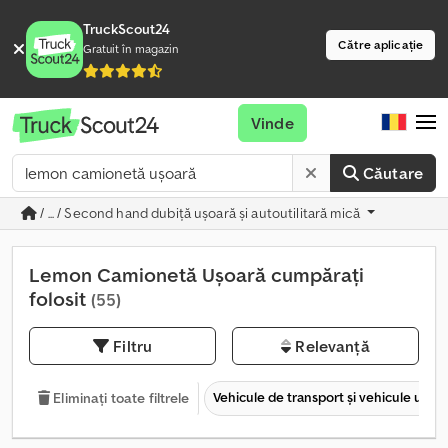
TruckScout24
Către aplicație
Gratuit în magazin
Vinde
Căutare
/ ... / Second hand dubiţă uşoară şi autoutilitară mică
Lemon Camionetă Ușoară cumpărați
folosit
(55)
Filtru
Relevanță
Vehicule de transport şi vehicule utilit
Eliminați toate filtrele