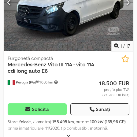
1
/
17
Furgonetă compactă
Mercedes-Benz
Vito III 114 - vito 114
cdi long auto E6
18.500 EUR
Perugia (PG)
1.050 km
preț fix plus TVA
(22.570 EUR brut)
Solicita
Sunați
Stare:
folosit
, kilometraj:
155.495 km
, putere:
100 kW (135,96 CP)
,
prima înmatriculare:
11/2020
, tip combustibil:
motorină
,
configurație ax:
4x2
, culoare:
alb
, tip de angrenaj:
mecanic
, clasă