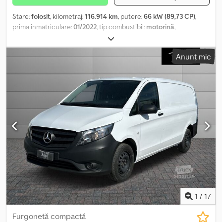
Stare:
folosit
, kilometraj:
116.914 km
, putere:
66 kW (89,73 CP)
,
prima înmatriculare:
01/2022
, tip combustibil:
motorină
,
configurație ax:
4x2
, culoare:
alb
, tip de angrenaj:
mecanic
, clasă
de emisii:
Euro 6
, suspensie:
oțel
, număr de locuri:
3
, Dotări:
aer
Anunț mic
condiționat, servodirecție
, Informațiile prezentate nu constituie
element contractual Dcjdpfxeyzg Auj Aidjk
1
/
17
Furgonetă compactă