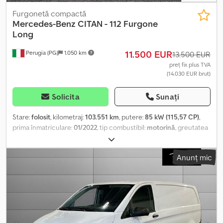
Furgonetă compactă
Mercedes-Benz
CITAN - 112 Furgone
Long
11.500 EUR
Perugia (PG)
1.050 km
13.500 EUR
preț fix plus TVA
(14.030 EUR brut)
Solicita
Sunați
Stare:
folosit
, kilometraj:
103.551 km
, putere:
85 kW (115,57 CP)
,
prima înmatriculare:
01/2022
, tip combustibil:
motorină
, greutatea
maximă de încărcare:
438 kg
, configurație ax:
4x2
, culoare:
alb
, tip
de angrenaj:
mecanic
, clasă de emisii:
Euro 6
, suspensie:
oțel
,
Anunț mic
număr de locuri:
2
, Dotări:
aer condiționat, servodirecție
,
Informațiile prezentate nu constituie element contractual
Dcedpfx Aiovii Ikodsk