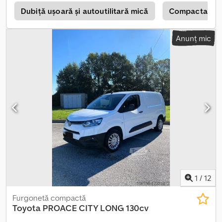
de funcționare. Dcodpsuiy Najfx Aidek
z
Dubiţă uşoară şi autoutilitară mică
Compactator
Anunț mic
1
/
12
Furgonetă compactă
Toyota
PROACE CITY LONG 130cv