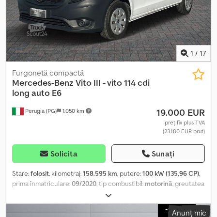
1
/
17
Furgonetă compactă
Mercedes-Benz
Vito III - vito 114 cdi
long auto E6
19.000 EUR
Perugia (PG)
1.050 km
preț fix plus TVA
(23.180 EUR brut)
Solicita
Sunați
Stare:
folosit
, kilometraj:
158.595 km
, putere:
100 kW (135,96 CP)
,
prima înmatriculare:
09/2020
, tip combustibil:
motorină
, greutatea
maximă de încărcare:
803 kg
, configurație ax:
4x2
, culoare:
alb
, tip
de angrenaj:
automat
, clasă de emisii:
Euro 6
, suspensie:
oțel
,
Anunț mic
număr de locuri:
3
, Dotări:
aer condiționat
, Informațiile prezentate