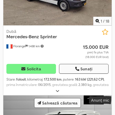
1
/
18
Dubă
Mercedes-Benz
Sprinter
15.000 EUR
Florange
1.458 km
preț fix plus TVA
(18.000 EUR brut)
Solicita
Sunați
Stare:
folosit
, kilometraj:
172.500 km
, putere:
163 kW (221,62 CP)
,
prima înmatriculare:
06/2015
, greutatea goală:
2.380 kg
, greutatea
maximă de încărcare:
3.500 kg
, combustibil:
motorină
, tip de
angrenaj:
mecanic
, număr de locuri:
6
, capacitate de încărcare:
Anunț mic
1.120 kg
, Dotări:
computer de bord, închidere centralizată
, •
Salvează căutarea
Cabină dublă, 6 locuri • Placare din lemn • Radio auto Djdpfxjx E Sf
Aj Aidsck • Închidere centralizată • Geamuri electrice • Roată de