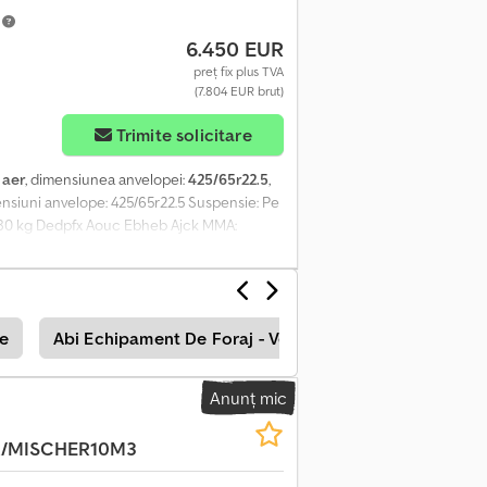
m
6.450 EUR
preț fix plus TVA
(7.804 EUR brut)
Trimite solicitare
:
aer
, dimensiunea anvelopei:
425/65r22.5
,
imensiuni anvelope: 425/65r22.5 Suspensie: Pe
28.880 kg Dedpfx Aouc Ebheb Ajck MMA:
e
Abi Echipament De Foraj - Vertical
Tamrock Echip
Anunț mic
/MISCHER10M3