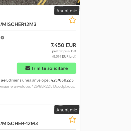
Anunț mic
/MISCHER12M3
m
7.450 EUR
preț fix plus TVA
(9.014 EUR brut)
Trimite solicitare
:
aer
, dimensiunea anvelopei:
425/65R22,5
,
Dimensiune anvelope: 425/65R22,5 Dcodpfxouc
Anunț mic
/MISCHER-12M3