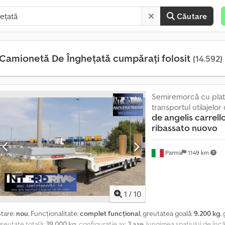
Căutare
Camionetă De Înghețată cumpărați folosit
(14.592)
Semiremorcă cu plat
P
transportul utilajelor
e
de angelis
carrel
s
ribassato nuovo
t
e
Parma
1.149 km
1
4
0
.
1
/
10
0
0
Stare:
nou
, Funcționalitate:
complet funcțional
, greutatea goală:
9.200 kg
,
0
greutate totală:
39.000 kg
, configurație ax:
3 axe
, lungimea spațiului de înc