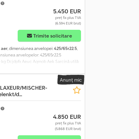
m
5.450 EUR
preț fix plus TVA
(6.594 EUR brut)
Trimite solicitare
:
aer
, dimensiunea anvelopei:
425/65r22.5
,
mensiunea anvelopelor: 425/65r22.5
0 kg Dcjdpfx Aeuc Aqmob Aek Sarcină utilă:
Anunț mic
LAXEUR/MISCHER-
enkt/d...
m
4.850 EUR
preț fix plus TVA
(5.868 EUR brut)