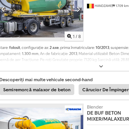
f
HANDZAME
1.709 k
o
r
m
a
ț
i
1
/
8
-
v
Stare:
folosit
, configurație ax:
2 axe
, prima înmatriculare:
10/2013
, suspensie
ă
ampatament:
1.300 mm
, An de fabricație:
2013
, Material utilizabil: Beton D
a
pernă de aer Tracțiune: Pe roți Greutate proprie: 7.120 kg Sarcină utilă: 
c
36.000 kg
u
m
Descoperiți mai multe vehicule second-hand
+
Semiremorcă malaxor de beton
Cărucior De Împinger
4
9
2
Blender
0
DE BUF
BETON
1
8
MIXER/MALAXEUR
5