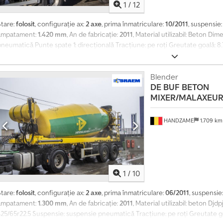
1
/
12
Stare:
folosit
, configurație ax:
2 axe
, prima înmatriculare:
10/2011
, suspensie
ampatament:
1.420 mm
, An de fabricație:
2011
, Material utilizabil: Beton D
neumatică Punte spate 1: direcțională Tracțiune: pe roți Greutate goală: 8
24.280 kg Greutate totală admisă: 33.000 kg
Blender
DE BUF
BETON
MIXER/MALAXEUR
HANDZAME
1.709 k
1
/
10
Stare:
folosit
, configurație ax:
2 axe
, prima înmatriculare:
06/2011
, suspensie
ampatament:
1.300 mm
, An de fabricație:
2011
, Material utilizabil: beton D
25/65r22.5 Suspensie: suspensie pneumatică Tracțiune: pe roți Greutate goa