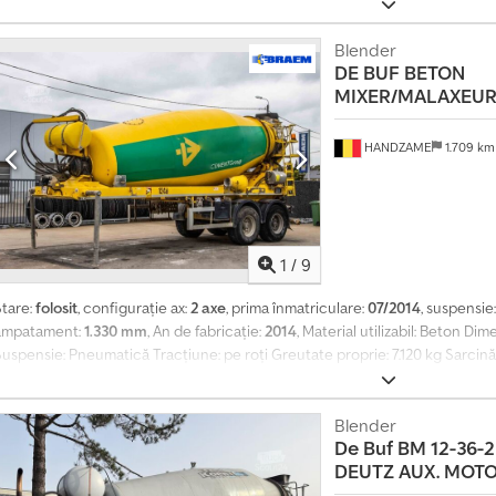
Greutate totală admisă: 36.000 kg
Blender
DE BUF
BETON
MIXER/MALAXEUR
HANDZAME
1.709 k
1
/
9
Stare:
folosit
, configurație ax:
2 axe
, prima înmatriculare:
07/2014
, suspensie
ampatament:
1.330 mm
, An de fabricație:
2014
, Material utilizabil: Beton D
Suspensie: Pneumatică Tracțiune: pe roți Greutate proprie: 7.120 kg Sarcină
MMA: 36.000 kg
Blender
De Buf
BM 12-36-2
DEUTZ AUX. MOTOR 