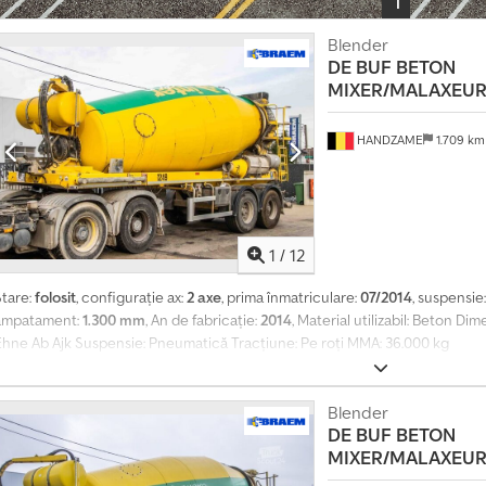
l
d
Blender
i
DE BUF
BETON
s
MIXER/MALAXEUR
t
r
HANDZAME
1.709 k
i
b
u
i
1
/
12
t
o
Stare:
folosit
, configurație ax:
2 axe
, prima înmatriculare:
07/2014
, suspensie
r
ampatament:
1.300 mm
, An de fabricație:
2014
, Material utilizabil: Beton 
u
Ehne Ab Ajk Suspensie: Pneumatică Tracțiune: Pe roți MMA: 36.000 kg
l
u
Blender
i
DE BUF
BETON
MIXER/MALAXEUR
I
n