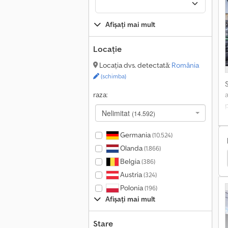
Afișați mai mult
Locație
Locația dvs. detectată:
România
(schimba)
raza:
Nelimitat
(14.592)
Germania
(10.524)
Olanda
(1.866)
ate Tractor Standard
Ford Unitate Tractor Standard
Belgia
(386)
Austria
(324)
Polonia
(196)
Afișați mai mult
Stare