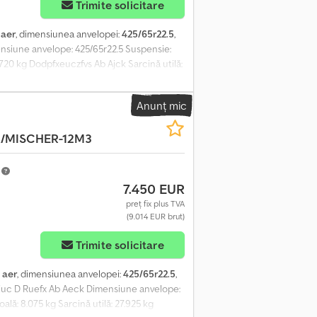
Trimite solicitare
:
aer
, dimensiunea anvelopei:
425/65r22.5
,
imensiune anvelope: 425/65r22.5 Suspensie:
.720 kg Dodpfxeuczfvs Ab Ajck Sarcină utilă:
Anunț mic
/MISCHER-12M3
m
7.450 EUR
preț fix plus TVA
(9.014 EUR brut)
Trimite solicitare
:
aer
, dimensiunea anvelopei:
425/65r22.5
,
jdpjuc D Ruefx Ab Aeck Dimensiune anvelope:
lă: 8.075 kg Sarcină utilă: 27.925 kg