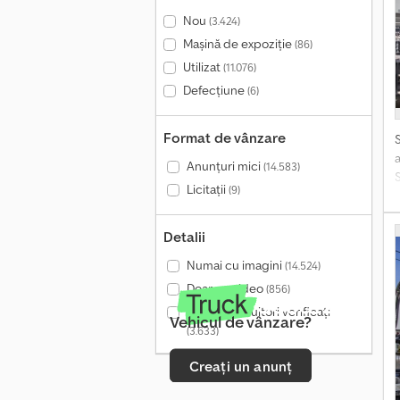
Nou
(3.424)
Mașină de expoziție
(86)
Utilizat
(11.076)
Defecțiune
(6)
Format de vânzare
Anunțuri mici
(14.583)
Licitații
(9)
Detalii
Numai cu imagini
(14.524)
Doar cu video
(856)
Doar distribuitori verificați
Vehicul de vânzare?
(3.633)
Creați un anunț