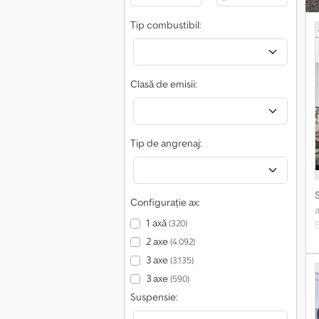
Tip combustibil:
Clasă de emisii:
Tip de angrenaj:
Configurație ax:
1 axă
(320)
2 axe
(4.092)
3 axe
(3.135)
3 axe
(590)
Suspensie: