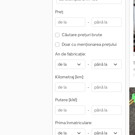
Preț:
-
Căutare prețuri brute
–
Doar cu menționarea prețului
An de fabricație:
e
c
-
Kilometraj [km]:
-
Putere [kW]:
-
Prima înmatriculare:
-