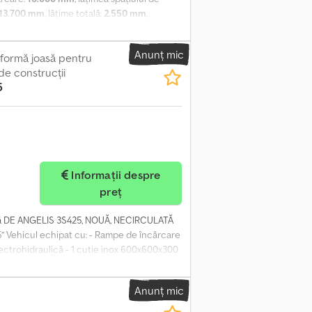
13.700 mm
, lățime totală:
2.550 mm
,
 remorcă:
remorcă cu frână
, An de
lis, nouă, disponibilă imediat, în limita
Anunț mic
mă cu lungimea de 10 m, înălțime de la sol
formă joasă pentru
ompletă, rampe reglabile în lățime, rampe
 de construcţii
5
tablă și lemn, 12 anvelope 245.70 R 17.5,
tor, DEALER INTERDRIVE SRL - PARMA.
Informații despre
preț
ă DE ANGELIS 3S425, NOUĂ, NECIRCULATĂ
’’ Vehicul echipat cu: - Rampe de încărcare
lectrohidraulică - 1 cutie inox 600x600x300
direcțional automat - Kit inele ancorare -
 DE FINANȚARE SAU LEASING PERSONALIZAT
Anunț mic
O. ALTE SEDII ALE GRUPULUI NOSTRU:
IUL EBOLI (SA) – REPREZENTANT OFICIAL