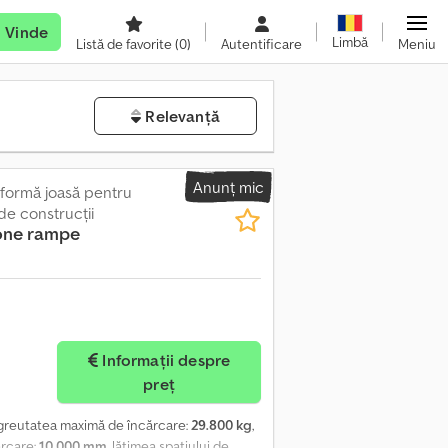
Vinde
Limbă
Listă de favorite
(0)
Autentificare
Meniu
Relevanță
Anunț mic
formă joasă pentru
 de construcţii
lone rampe
Informații despre
preț
 greutatea maximă de încărcare:
29.800 kg
,
ărcare:
10.000 mm
, lățimea spațiului de