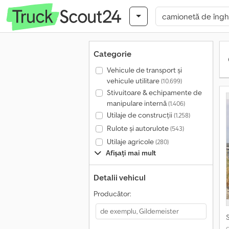
Categorie
Vehicule de transport şi
vehicule utilitare
(10.699)
Stivuitoare & echipamente de
manipulare internă
(1.406)
Utilaje de construcții
(1.258)
Rulote și autorulote
(543)
Utilaje agricole
(280)
Afișați mai mult
Detalii vehicul
Producător: