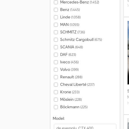
Mercedes-Benz
(1.452)
Benz
(1.445)
Linde
(1.058)
f
s
MAN
(1.055)
SCHMITZ
(736)
g
Schmitz Cargobull
(675)
SCANIA
(648)
DAF
(623)
Iveco
(456)
Volvo
(399)
Renault
(288)
Cheval Liberté
(237)
Krone
(233)
Möslein
(228)
h
Böckmann
(225)
m
Model: