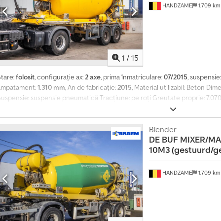
8
HANDZAME
1.709 k
9
5
5
0
7
1
/
15
Stare:
folosit
, configurație ax:
2 axe
, prima înmatriculare:
07/2015
, suspensie
ampatament:
1.310 mm
, An de fabricație:
2015
, Material utilizabil: Beton Di
Suspensie: suspensie pneumatică Tracțiune: pe roți Greutate proprie: 7.07
25.930 kg MMA: 33.000 kg
Blender
DE BUF
MIXER/MA
10M3 (gestuurd/gel
HANDZAME
1.709 k