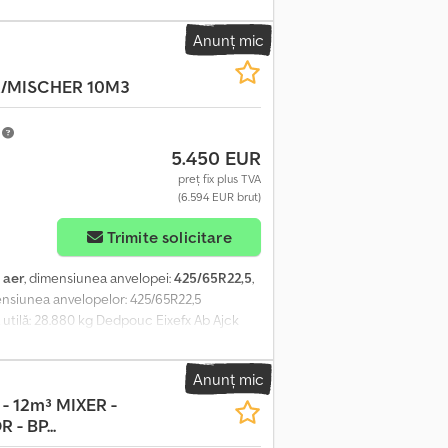
Anunț mic
/MISCHER 10M3
m
5.450 EUR
preț fix plus TVA
(6.594 EUR brut)
Trimite solicitare
:
aer
, dimensiunea anvelopei:
425/65R22,5
,
imensiunea anvelopelor: 425/65R22,5
 utilă: 28.880 kg Dedpouc Eixefx Ab Ajck
Anunț mic
 - 12m³ MIXER -
- BP...