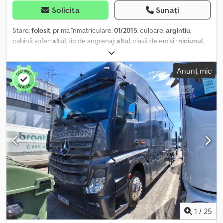
Solicita
Sunați
Stare:
folosit
, prima înmatriculare:
01/2015
, culoare:
argintiu
,
cabină șofer:
altul
, tip de angrenaj:
altul
, clasă de emisii:
niciunul
,
suspensie:
altul
, volumul spațiului de încărcare:
35 m³
, lungimea
spațiului de încărcare:
7.220 mm
, lățimea spațiului de încărcare:
Anunț mic
2.380 mm
, înălțime spațiu de încărcare:
2.050 mm
, , (DE),
Suprastructură pentru transportul animalelor Walter Fuchs, 2
niveluri, aluminiu, spațiu de încărcare 7,22 x 2,38 x 2,05 m, primul
proprietar, , , De asemenea, cumpărăm camionul dumneavoastră
sau îl acceptăm ca plată parțială. Vizualizare online prin WhatsApp
și Viber. Putem organiza livrarea la adresa dumneavoastră în
Germania și Europa sau la porturile internaționale, contra cost. La
cerere, putem oferi și asigurarea calității de la distanță, efectuând
inspecția tehnică periodică (TÜV) în numele dumneavoastră
(contra cost). Opțiuni de finanțare rapide și ușoare pentru clienții
din Germania. În cazul exportului în afara UE, TVA-ul legal trebuie
depus ca garanție. Erori și intermediari neautorizați sunt
exceptați. Alte oferte le găsiți pe site-ul nostru. Răspundem cu
plăcere la toate întrebările dumneavoastră. Limbi: germană și
1
/
25
engleză: ,, cehă, franceză, rusă, bulgară, germană și engleză: . Toate