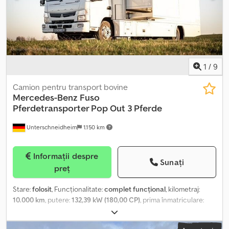
1
/
9
Camion pentru transport bovine
Mercedes-Benz
Fuso
Pferdetransporter Pop Out 3 Pferde
Unterschneidheim
1.150 km
Informații despre
Sunați
preț
Stare:
folosit
, Funcționalitate:
complet funcțional
, kilometraj:
10.000 km
, putere:
132,39 kW (180,00 CP)
, prima înmatriculare:
11/2020
, tip combustibil:
motorină
, greutate totală:
7.490 kg
,
următoarea inspecție (TÜV):
08/2027
, combustibil:
motorină
,