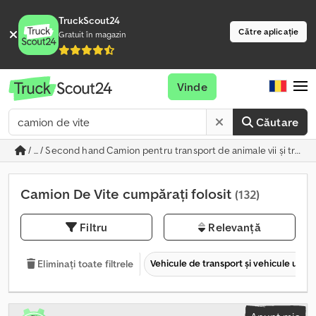
TruckScout24
Către aplicație
Gratuit în magazin
Vinde
Căutare
/ ... / Second hand Camion pentru transport de animale vii și trans
Camion De Vite cumpărați folosit
(132)
Filtru
Relevanță
Vehicule de transport şi vehicule utilit
Eliminați toate filtrele