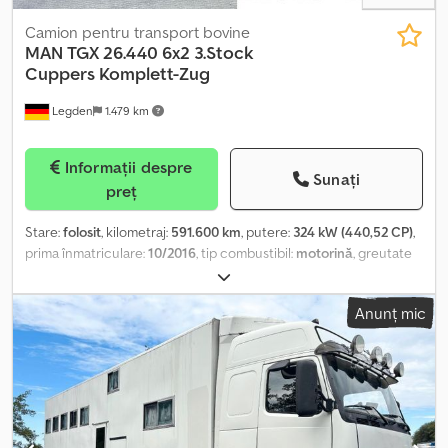
Camion pentru transport bovine
MAN
TGX 26.440 6x2 3.Stock
Cuppers Komplett-Zug
Legden
1.479 km
Informații despre
Sunați
preț
Stare:
folosit
, kilometraj:
591.600 km
, putere:
324 kW (440,52 CP)
,
prima înmatriculare:
10/2016
, tip combustibil:
motorină
, greutate
totală:
26.000 kg
, configurație ax:
3 axe
, următoarea inspecție
(TÜV):
11/2026
, culoare:
verde
, tip de angrenaj:
automat
, clasă de
Anunț mic
emisii:
Euro 6
, Dotări:
aer condiționat, sistem de navigație,
încălzitor staționar
, MAN TGX 26.440, remorcă cu 3 etaje, marca
Cuppers (12323) * Volan multifuncțional * Climatizare automată *
Încălzitor de staționare * Al doilea pat * Cutie frigorifică * Sistem
de navigație * Regulator de distanță * Ax direcțional/liftabil *
Suspensie pneumatică completă * Remorcă Cuppers cu 3 etaje,
pentru transportul animalelor * Rampă de încărcare hidraulică *