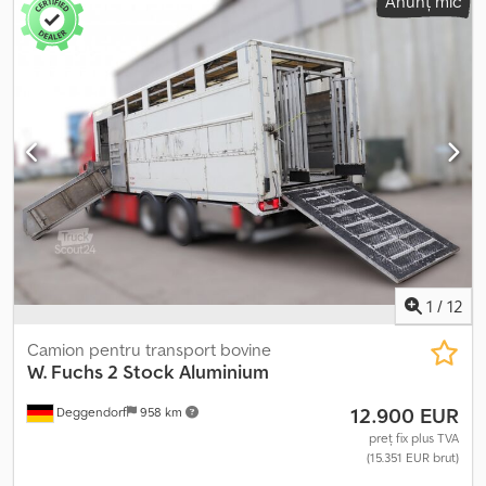
Anunț mic
1
/
12
Camion pentru transport bovine
W. Fuchs 2 Stock Aluminium
12.900 EUR
Deggendorf
958 km
preț fix plus TVA
(15.351 EUR brut)