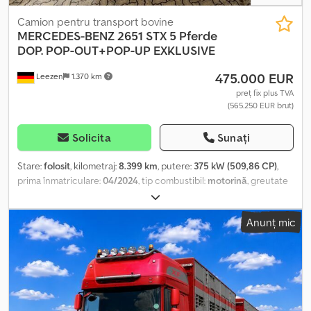
Vizitarea este posibilă numai după programare.
Camion pentru transport bovine
MERCEDES-BENZ
2651 STX 5 Pferde
DOP. POP-OUT+POP-UP EXKLUSIVE
475.000 EUR
Leezen
1.370 km
preț fix plus TVA
(565.250 EUR brut)
Solicita
Sunați
Stare:
folosit
, kilometraj:
8.399 km
, putere:
375 kW (509,86 CP)
,
prima înmatriculare:
04/2024
, tip combustibil:
motorină
, greutate
totală:
26.000 kg
, configurație ax:
3 axe
, frâne:
retarder
, culoare:
gri
, tip de angrenaj:
automat
, clasă de emisii:
Euro 6
, Dotări:
ABS,
Anunț mic
aer condiționat, sistem de navigație, încălzitor staționar
, MB
ACTROS 2651 GIGA STX EXCLUSIVE HORSETRUCK pentru 5 cai 5
cai, rampă laterală și rampă spate, extensibil lateral, pop-up,
bucătărie la parter, spațiu de depozitare sub zona de locuit,
compartimente de depozitare în jurul camionului, generator
diesel de 6 kW, rezervor apă curată de 550 litri, rezervor apă uzată