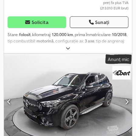
preț fix plus TVA
(213.010 EUR brut)
Solicita
Sunați
Stare:
folosit
, kilometraj:
120.000 km
, prima înmatriculare:
10/2018
,
tip combustibil:
motorină
, configurație ax:
3 axe
, tip de angrenaj:
automat
, clasă de emisii:
Euro 6
, Dotări:
ABS, aer condiționat,
program electronic de stabilitate (ESP), sistem de navigație
,
Anunț mic
Mercedes Benz Arocs CIFA, pompă de beton MB Arocs 6X4 2640
Aproximativ 120.000 km Transmisie automată Comandă la distanță,
prin radio și cablu Sistem de navigație Anvelope cu uzură de
aproximativ 60% Documente de înmatriculare germane CIFA
K31L Anul de fabricație 2018 160 m³ / oră Aproximativ 1525 ore de
funcționare Capac de protecție pentru buncăr Supapă de
închidere Credpfxszlzhks Agnjf Vibrator Toate informațiile sunt
oferite fără garanție, nu se asumă nicio responsabilitate pentru
eventualele erori. Vânzarea este condiționată de disponibilitate.
Vânzarea se face doar către clienți comerciali. Fotografiile au fost
editate exclusiv în scopul protejării clientului.