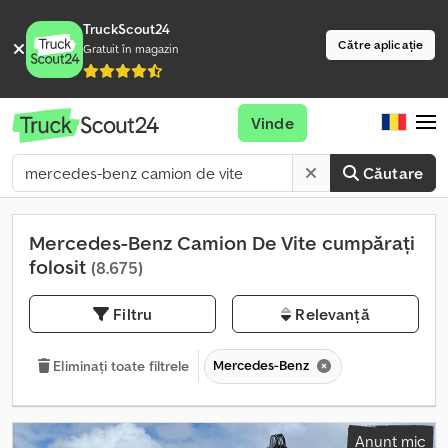
TruckScout24
Către aplicație
Gratuit în magazin
Vinde
Căutare
Mercedes-Benz Camion De Vite cumpărați
folosit
(8.675)
Filtru
Relevanță
Mercedes-Benz
Eliminați toate filtrele
Anunț mic