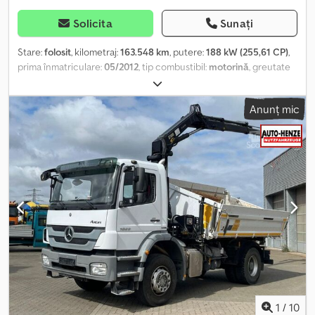
Solicita
Sunați
Stare:
folosit
, kilometraj:
163.548 km
, putere:
188 kW (255,61 CP)
,
prima înmatriculare:
05/2012
, tip combustibil:
motorină
, greutate
totală:
18.000 kg
, configurație ax:
2 axe
, culoare:
alb
, tip de
angrenaj:
mecanic
, clasă de emisii:
Euro 5
, volumul spațiului de
Anunț mic
încărcare:
5 m³
, lungimea spațiului de încărcare:
4.000 mm
,
lățimea spațiului de încărcare:
2.420 mm
, înălțime spațiu de
încărcare:
600 mm
, Dotări:
ABS, aer condiționat, macara
, *
Parasolar * ABS * ASR * Calculator de bord * Regulator de viteză *
Geamuri electrice * Oglinzi reglabile electric * Încălzire oglinzi *
Trapă * Lunetă * Scaun șofer cu suport lombar * Încălzire scaun *
Blocare diferențial – punte spate * Bara de protecție din oțel *
Uscător de aer * Conexiune cu două conducte pentru aer *
Protecție inferioară rabatabilă * Sistem automat de pornire/oprire
a motorului * Evacuare amplasată în spatele cabinei * Cârlig de
remorcare * Axa AP * 9 trepte de viteză * Suspensie: cu arcuri
lamelare * Capacitate de încărcare: 8370 kg * Frână de
staționare: frână motor ----Echipare specială: Macara: Hiab XS 099
BS-2 Duo, pliabilă, extensie hidraulică dublă, comandă
1
/
10