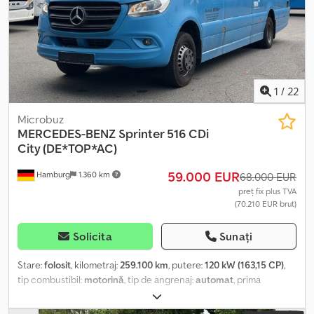
1
/
22
Microbuz
MERCEDES-BENZ
Sprinter 516 CDi
City (DE*TOP*AC)
59.000 EUR
Hamburg
1.360 km
68.000 EUR
preț fix plus TVA
(70.210 EUR brut)
Solicita
Sunați
Stare:
folosit
, kilometraj:
259.100 km
, putere:
120 kW (163,15 CP)
,
tip combustibil:
motorină
, tip de angrenaj:
automat
, prima
înmatriculare:
02/2021
, clasă de emisii:
Euro 6
, culoare:
albastru
,
frâne:
retarder
, număr de locuri:
17
, An de fabricație:
2021
, Dotări: