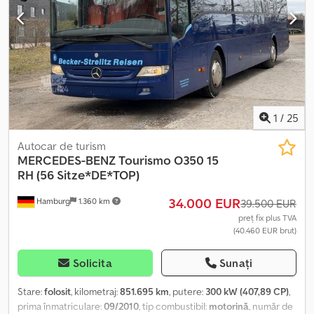
Preț net: 44.000 € Vă invităm să verificați personal starea optică și
tehnică la fața locului. Vă oferim asistență pentru export:
confirmare originală a datelor pentru omologarea în țară,
declarație de la furnizor, elaborarea documentelor de export,
plăcuțe de înmatriculare pentru vamă, dacă este necesar. -O
inspecție și un test de conducere sunt posibile oricând, inclusiv
în weekend, după o programare telefonică! Prelucrarea în cont și
transferul vehiculului se fac la cerere. Vizitați pagina noastră de
1
/
25
Facebook.
Autocar de turism
MERCEDES-BENZ
Tourismo O350 15
RH (56 Sitze*DE*TOP)
34.000 EUR
Hamburg
1.360 km
39.500 EUR
preț fix plus TVA
(40.460 EUR brut)
Solicita
Sunați
Stare:
folosit
, kilometraj:
851.695 km
, putere:
300 kW (407,89 CP)
,
prima înmatriculare:
09/2010
, tip combustibil:
motorină
, număr de