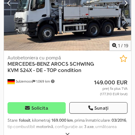
vehiculului sunt disponibile la cerere. Vizitați pagina noastră de
Facebook.
1
/
19
Autobetoniera cu pompă
MERCEDES-BENZ
AROCS SCHWING
KVM S24X - DE - TOP condition
149.000 EUR
Sulzemoos
1.069 km
preț fix plus TVA
(177.310 EUR brut)
Solicita
Sunați
Stare:
folosit
, kilometraj:
169.000 km
, prima înmatriculare:
03/2016
,
tip combustibil:
motorină
, configurație ax:
3 axe
, următoarea
inspecție (TÜV):
03/2026
, clasă de emisii:
Euro 6
, Dotări:
ABS, aer