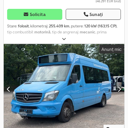
(46.291 EUR brut)
Solicita
Sunați
Stare:
folosit
, kilometraj:
255.409 km
, putere:
120 kW (163,15 CP)
,
tip combustibil:
motorină
, tip de angrenaj:
mecanic
, prima
înmatriculare:
09/2014
, următoarea inspecție (TÜV):
10/2026
, clasă
de emisii:
Euro 6
, culoare:
alb
, frâne:
retarder
, număr de locuri:
20
,
Anunț mic
An de fabricație:
2014
, Dotări:
ABS, aer condiționat, program
electronic de stabilitate (ESP), încălzitor staționar
, Mercedes-
Benz Sprinter 516 CDi, prima înmatriculare, vehicul german, 20 de
locuri, transmisie manuală, sistem de climatizare performant, Euro
6, autocar de transport persoane, ușă electrică. Posibilitate de
schimb și de preluare a vehiculului vechi în cont. Preț net: 38.900
€ Vă invităm să verificați personal starea vizuală și tehnică a
vehiculului la sediul nostru. Vă oferim asistență pentru export:
confirmare a datelor originale pentru omologarea în țara de
destinație, declarație de la furnizor, întocmire a documentelor de
export, obținere a plăcuțelor de înmatriculare temporare pentru
vamă, dacă este necesar. Csdpfxeycpcfj Agnjrf -O vizionare și un
test drive sunt posibile oricând, inclusiv în weekend, după o
programare telefonică! Prelucrarea vehiculului vechi și