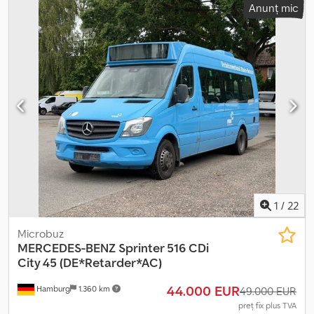
Anunț mic
ABS, aer condiționat, program electronic de stabilitate (ESP),
încălzitor staționar
, Mercedes-Benz Sprinter 516 CDI City, prima
înmatriculare, vehicul german, 17 locuri, 9 locuri în picioare,
transmisie automată, sistem de climatizare performant, Euro 6d,
ușă electrică. Cedezg Sihjpfx Agnerf Posibilitate de schimb și de a
oferi mașina actuală ca avans. Preț net: 68.000 € Vă invităm să
verificați personal starea optică și tehnică la sediul nostru. Vă
oferim asistență pentru export: confirmare oficială a datelor
vehiculului pentru omologarea în țara de destinație, declarație de
la furnizor, întocmire documente de export, obținere plăcuțe de
înmatriculare temporare, dacă este necesar. -O inspecție și un
test de condus sunt posibile oricând, inclusiv în weekend, după o
programare telefonică! Evaluarea și transportul vehiculului se fac
la cerere. Vizitați pagina noastră de Facebook.
1
/
22
Microbuz
MERCEDES-BENZ
Sprinter 516 CDi
City 45 (DE*Retarder*AC)
44.000 EUR
Hamburg
1.360 km
49.000 EUR
preț fix plus TVA