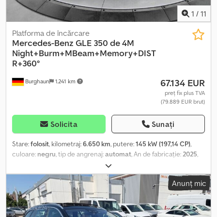
1
/
11
Platforma de încărcare
Mercedes-Benz
GLE 350 de 4M
Night+Burm+MBeam+Memory+DIST
R+360°
67.134 EUR
Burghaun
1.241 km
preț fix plus TVA
(79.889 EUR brut)
Solicita
Sunați
Stare:
folosit
, kilometraj:
6.650 km
, putere:
145 kW (197,14 CP)
,
culoare:
negru
, tip de angrenaj:
automat
, An de fabricație:
2025
,
Dotări:
ABS, airbag, servodirecție, închidere centralizată,
încălzire scaun
, = Opțiuni și accesorii suplimentare = - Airbag
Anunț mic
pentru pasagerul din față - Geamuri electrice - partea stângă -
Geamuri electrice - partea dreaptă - Airbag pentru șofer = Note =
- Pentru a vă oferi cea mai bună consultanță, vă rugăm să
programați o întâlnire. Domnul D. Neidhart și domnul J. Ebert vă