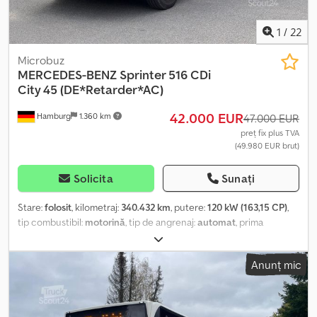
telefonică! Preluarea vehiculului la schimb și transportul acestuia
se fac la cerere. Vizitați pagina noastră de Facebook.
1
/
22
Microbuz
MERCEDES-BENZ
Sprinter 516 CDi
City 45 (DE*Retarder*AC)
42.000 EUR
Hamburg
1.360 km
47.000 EUR
preț fix plus TVA
(49.980 EUR brut)
Solicita
Sunați
Stare:
folosit
, kilometraj:
340.432 km
, putere:
120 kW (163,15 CP)
,
tip combustibil:
motorină
, tip de angrenaj:
automat
, prima
înmatriculare:
11/2018
, următoarea inspecție (TÜV):
09/2026
, clasă
de emisii:
Euro 6
, culoare:
alb
, frâne:
retarder
, număr de locuri:
14
,
Anunț mic
An de fabricație:
2018
, Dotări:
ABS, aer condiționat, program
electronic de stabilitate (ESP), încălzitor staționar
, Mercedes-
Benz Sprinter 516 CDi City 45, primul proprietar, vehicul german, 14
locuri, 9 locuri în picioare, transmisie automată, sistem de