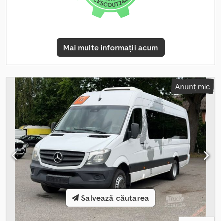
plăcuțelor de înmatriculare temporare pentru vamă, dacă este
necesar. -O inspecție și un test de conducere sunt posibile în
orice moment, inclusiv în weekend, după o programare
telefonică! Preluarea vehiculului și transportul acestuia se pot
Mai multe informații acum
realiza la cerere. Crjdpfev Hy D Dex Agnof Vizitați pagina noastră
de Facebook.
Anunț mic
Salvează căutarea