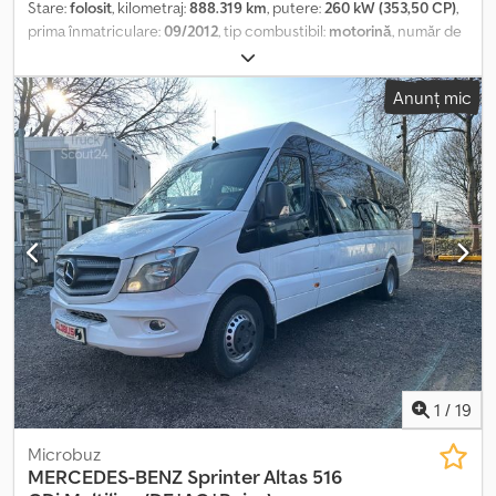
Stare:
folosit
, kilometraj:
888.319 km
, putere:
260 kW (353,50 CP)
,
prima înmatriculare:
09/2012
, tip combustibil:
motorină
, număr de
locuri:
37
, tip de angrenaj:
automat
, clasă de emisii:
Euro 5
,
culoare:
alb
, frâne:
retarder
, An de fabricație:
2012
, Dotări:
ABS,
Anunț mic
program electronic de stabilitate (ESP), încălzitor staționar
,
Mercedes-Benz O530 Citaro G, de la primul proprietar, vehicul
german, 37 de locuri / 115 locuri în picioare, transmisie automată.
Posibilitate de achiziție în schimb. Cedpfx Ajxuzk Dognerf
Industriestraße 16, DE-21493 Schwarzenbek Preț net: 19.000 de
euro Vă invităm să verificați personal starea optică și tehnică a
vehiculului la fața locului. Vă oferim asistență pentru export,
inclusiv confirmarea datelor originale pentru omologarea în țara
de destinație, declarația furnizorului, întocmirea documentelor
de export și plăcuțele de înmatriculare temporare, dacă este
necesar. -O inspecție și un test de conducere sunt posibile în
orice moment, inclusiv în weekend, după o discuție telefonică!
Achiziția în schimb și transportul vehiculului sunt disponibile la
cerere. Vizitați pagina noastră de Facebook.
1
/
19
Microbuz
MERCEDES-BENZ
Sprinter Altas 516