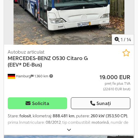
declarația furnizorului, întocmirea documentelor de export,
plăcuțe de înmatriculare temporare pentru vamă, dacă este
necesar. -O inspecție și un test de conducere sunt posibile
oricând, inclusiv în weekend, după o discuție telefonică
prealabilă! Preluarea în schimb și transportul vehiculului sunt
disponibile la cerere. Vizitați pagina noastră de Facebook.
1
/
14
Autobuz articulat
MERCEDES-BENZ
O530 Citaro G
(EEV* DE-Bus)
19.000 EUR
Hamburg
1.360 km
preț fix plus TVA
(22.610 EUR brut)
Solicita
Sunați
Stare:
folosit
, kilometraj:
888.481 km
, putere:
260 kW (353,50 CP)
,
prima înmatriculare:
08/2012
, tip combustibil:
motorină
, număr de
locuri:
37
, tip de angrenaj:
automat
, următoarea inspecție (TÜV):
10/2026
, clasă de emisii:
Euro 5
, culoare:
alb
, frâne:
retarder
, An de