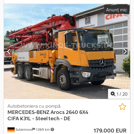
condiționat, program electronic de stabilitate (ESP), sistem de
Anunț mic
navigație
, Mercedes Benz Arocs, pompă de beton montată pe
camion, marca Schwing MB Arocs 6x4 aprox. 169.000 km
Documente de înmatriculare germane Vehicul în stare perfectă
SCHWING KVM S24X Cjdpfjzlzibsx Agnorf aprox. 2300 ore de
funcționare gata de utilizare imediată capac pentru buncăr
supapă de strângere aparat de curățare cu presiune înaltă
anvelope în stare bună, aprox. 70% Toate informațiile sunt oferite
fără garanție, nu ne asumăm responsabilitatea pentru eventualele
erori. Vânzarea este supusă disponibilității. Vânzare exclusiv către
clienți comerciali. Fotografiile au fost modificate doar în scopul
protejării clientului.
1
/
20
Autobetoniera cu pompă
MERCEDES-BENZ
Arocs 2640 6X4
CIFA K31L - Steel tech - DE
179.000 EUR
Sulzemoos
1.069 km