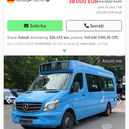
38.000 EUR
Hamburg
1.360 km
44.000 EUR
preț fix plus TVA
(45.220 EUR brut)
Solicita
Sunați
Stare:
folosit
, kilometraj:
324.415 km
, putere:
140 kW (190,35 CP)
,
tip combustibil:
motorină
, tip de angrenaj:
mecanic
, prima
înmatriculare:
05/2017
, clasă de emisii:
Euro 6
, culoare:
alb
, frâne:
retarder
, număr de locuri:
21
, An de fabricație:
2017
, Dotări:
ABS,
Anunț mic
aer condiționat, program electronic de stabilitate (ESP),
încălzitor staționar
, Mercedes-Benz Sprinter 519 CDi, prima
înregistrare, vehicul german, 21 de locuri, transmisie manuală,
sistem de climatizare performant, Euro 6. Posibilitate de schimb și
de preluare a unui vehicul la schimb. Preț net: 44.000 de euro. Vă
invităm să verificați personal starea vizuală și tehnică la fața
locului. Vă oferim asistență pentru export: confirmare originală a
datelor pentru omologarea în țara de destinație, declarația
furnizorului, întocmirea documentelor de export și, dacă este
necesar, obținerea plăcuțelor de înmatriculare temporare pentru
vamă. Codpfx Agoy Srdlonorf -O vizionare și un test drive sunt
posibile în orice moment, inclusiv în weekend, după o programare