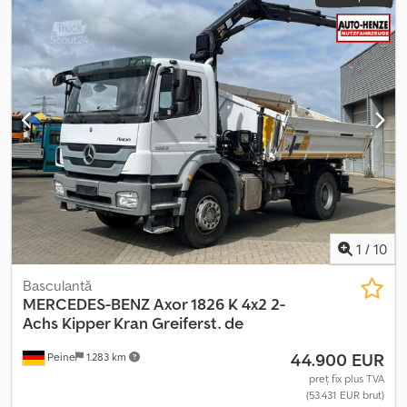
1
/
10
Basculantă
MERCEDES-BENZ
Axor 1826 K 4x2 2-
Achs Kipper Kran Greiferst. de
44.900 EUR
Peine
1.283 km
preț fix plus TVA
(53.431 EUR brut)