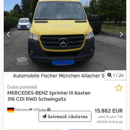
1
/
24
Duba panelată
MERCEDES-BENZ
Sprinter III Kasten
316 CDI RWD Schwingsitz
15.882 EUR
München
1.050 km
Salvează căutarea
preț fix plus TVA
(18.900 EUR brut)