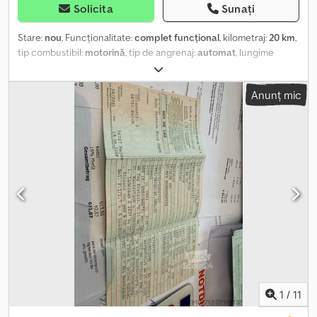
Solicita
Sunați
Stare:
nou
, Funcționalitate:
complet funcțional
, kilometraj:
20 km
,
tip combustibil:
motorină
, tip de angrenaj:
automat
, lungime
totală:
6.650 mm
, lățime totală:
2.280 mm
, înălțime totală:
3.100
mm
, greutate operațională:
7.000 kg
, Dotări:
ABS, aer
Anunț mic
condiționat, baie, blocare diferențial, bucătărie la bord, parc
fotovoltaic, pilot automat de viteză, sistem de imobilizare,
sistem de navigație, tracțiune integrală, vehicul pentru
nefumători, înmatriculare auto
, o oportunitate specială: un
vehicul off-road fără compromisuri construit pe cel mai recent
șasiu disponibil nou Mercedes Benz Sprinter 6x6. Acest șasiu este
echipat încă cu foarte apreciatul motor V6 TDI (plus cutie
automată!) de la Mercedes, care nu mai este disponibil pentru
comandă. Vehiculul corespunde standardului Euro 6 și este
finalizat în proporție de circa 85%; totuși, cumpărătorul poate
influența direct finisajele interioare și exterioare (culori, dotări,
compartimentare etc). Schița de compartimentare atașată
reprezintă doar o propunere de planificare. Finalizarea acestui
vehicul este estimată pentru primăvara/vara anului 2026 (în
1
/
11
funcție de modificări și urgențe, termenul poate fi devansat). Vă