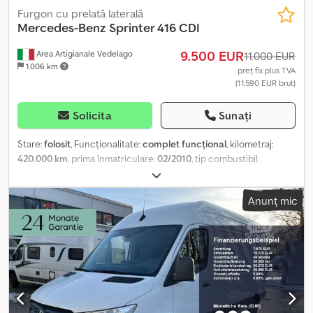
Furgon cu prelată laterală
Mercedes-Benz
Sprinter 416 CDI
9.500 EUR
Area Artigianale Vedelago
11.000 EUR
1.006 km
preț fix plus TVA
(11.590 EUR brut)
Solicita
Sunați
Stare:
folosit
, Funcționalitate:
complet funcțional
, kilometraj:
420.000 km
, prima înmatriculare:
02/2010
, tip combustibil:
motorină
, greutatea maximă de încărcare:
1.100 kg
, greutate
totală:
3.500 kg
, configurație ax:
4x2
, combustibil:
motorină
,
Anunț mic
culoare:
alb
, tip de angrenaj:
mecanic
, numărul de trepte de
viteză:
6
, clasă de emisii:
Euro 5
, suspensie:
oțel
, număr de locuri:
3
,
lungimea spațiului de încărcare:
4.700 mm
, lățimea spațiului de
încărcare:
2.040 mm
, Dotări:
aer condiționat, airbag, computer
de bord, spoiler, închidere centralizată, înmatriculare camion
,
MERCEDES SPRINTER 416 CDI An fabricație 02/2010, aprox.
420.700 km Csdpfjzgkdwex Ah Aerf EURO 5, motor 2.2, 160 CP,
cutie manuală, aer condiționat, închidere centralizată, geamuri