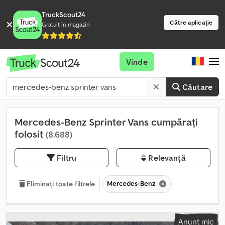
TruckScout24
Către aplicație
Gratuit în magazin
Vinde
Căutare
Mercedes-Benz Sprinter Vans cumpărați
folosit
(8.688)
Filtru
Relevanță
Mercedes-Benz
Eliminați toate filtrele
Anunț mic