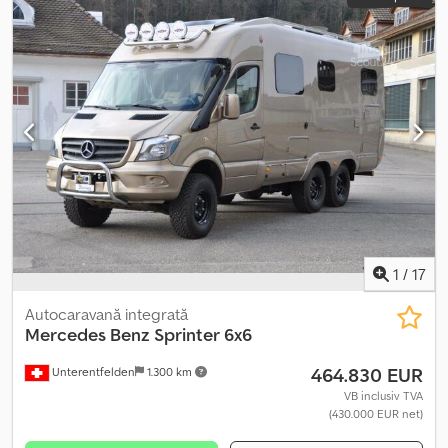
1
/
17
Autocaravană integrată
Mercedes Benz Sprinter
6x6
464.830 EUR
Unterentfelden
1.300 km
VB inclusiv TVA
(430.000 EUR net)