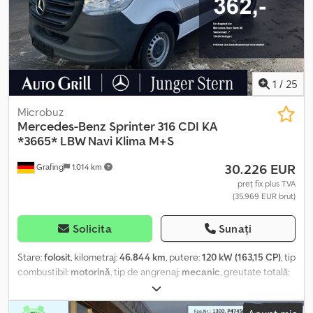
electrice, radio și alte dotări standard. Bena cu prelată reglabilă,
dimensiuni interioare 4,70 x 2,04 m, deschidere laterală minimă
pentru încărcare 2,19 m, laterale de 40 cm, prelate laterale
culisante cu sistem de tensionare și 2 uși spate. Greutate totală
3.500 kg, sarcină utilă 1.100 kg. ITP valabil până în FEBRUARIE 2028.
MASON TRUCKS Via Vicenza, 31 Vedelago (Treviso)
1
/
25
Microbuz
Mercedes-Benz
Sprinter 316 CDI KA
*3665* LBW Navi Klima M+S
30.226 EUR
Grafing
1.014 km
preț fix plus TVA
(35.969 EUR brut)
Solicita
Sunați
Stare:
folosit
, kilometraj:
46.844 km
, putere:
120 kW (163,15 CP)
, tip
combustibil:
motorină
, tip de angrenaj:
mecanic
, greutate totală:
3.500 kg
, prima înmatriculare:
06/2022
, următoarea inspecție
(TÜV):
06/2027
, consum de combustibil (urban):
9 l/100 km
,