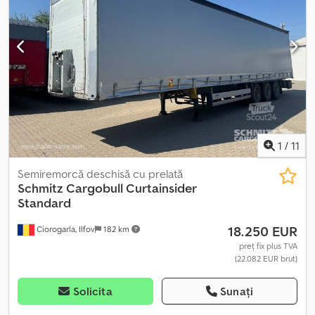
1
/
11
Semiremorcă deschisă cu prelată
Schmitz Cargobull
Curtainsider
Standard
18.250 EUR
Ciorogarla, Ilfov
182 km
preț fix plus TVA
(22.082 EUR brut)
Solicita
Sunați