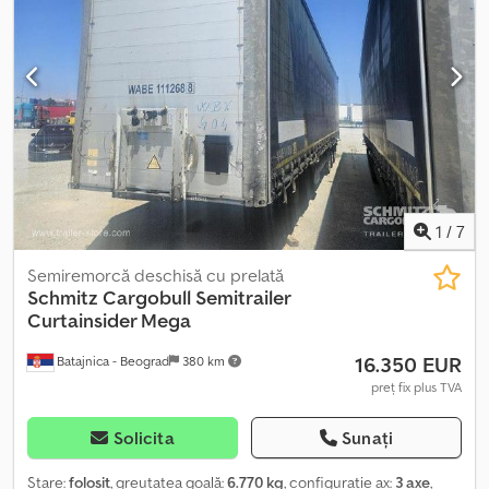
Volum spațiu de încărcare: 101 m³, 1. axă: , 2. axă: , 3. axă: , Suspensie
pneumatică, Protecție împotriva intruziunii pe dedesubt, Sistem
de frânare electronic EBS, Cutie de scule, Suport pentru roată de
rezervă (2x), Suport picior de staționare fix, Acoperiș culisant,
Conectori 1x15 și 2x7 pini, Sistem antispray, Sigilii vamale, Acoperiș
rabatabil (hidraulic), Crodpfxszrqd Ij Al Nsf
1
/
7
Semiremorcă deschisă cu prelată
Schmitz Cargobull
Semitrailer
Curtainsider Mega
16.350 EUR
Batajnica - Beograd
380 km
preț fix plus TVA
Solicita
Sunați
Stare:
folosit
, greutatea goală:
6.770 kg
, configurație ax:
3 axe
,