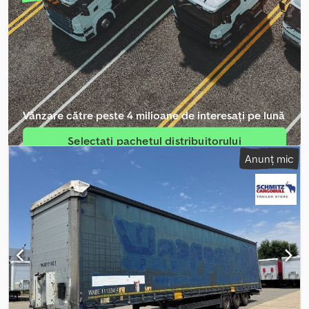
ABS
, Greutate proprie: 6208 kg, certificare DIN EN 12642 (cod XL),
Zona de încărcare (L x l x h): 13.620 mm x 2.480 mm x 2.780 mm,
Dimensiune anvelope: 385/65 R22.5, Volum zonă de încărcare: 93
m³, Prima axă: , A doua axă: , A treia axă: , Suspensie pneumatică,
Bară de protecție spate, Sistem electronic de frânare EBS, Priză
1x15 și 2x7 pini, Antispray. Găsiți o prezentare generală a tuturor
vehiculelor disponibile pe site-ul nostru. Aveți nevoie de
finanțare? Oferim soluții individuale de finanțare, contracte de
Vânzare către peste 4 milioane de interesați pe lună
service complet și servicii telematice. Suntem bucuroși să vă
oferim consultanță personalizată. Codpfezq Hrxsx Al Nsrf
Selectați pachetul distribuitorului
Anunț mic
Creați anunț individual