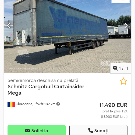
(cod XL), Zona de încărcare (L l H): 13.620 mm x 2.480 mm x 3.000
mm, Dimensiune anvelope: 445/45 R19.5, Volum zonă de încărcare:
101 m³, Axa 1: , Axa 2: , Axa 3: , Suspensie pneumatică, Bară
antirăsturnare spate, Sistem de frânare electronic EBS, Conectori
1x15 și 2x7 pini, Antispray, Găsiți o prezentare generală a tuturor
vehiculelor disponibile pe site-ul nostru. Finanțare necesară?
Oferim soluții de finanțare individuale, contracte de full service și
servicii telematice. Vă stăm la dispoziție pentru consultanță
personalizată. Crjdszqvwkspfx Al Nef
1
/
11
Semiremorcă deschisă cu prelată
Schmitz Cargobull
Curtainsider
Mega
11.490 EUR
Ciorogarla, Ilfov
182 km
preț fix plus TVA
(13.903 EUR brut)
Solicita
Sunați