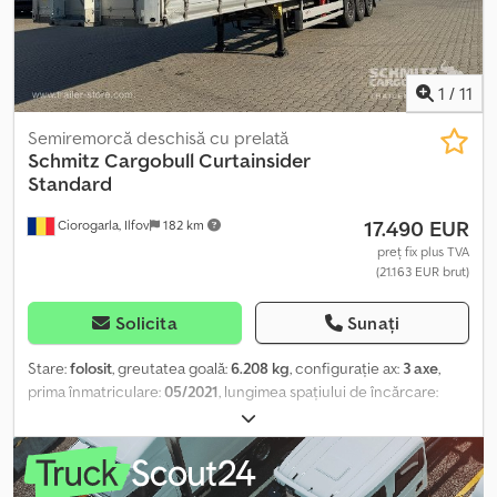
service complet și servicii telematice. Vă stăm la dispoziție pentru
consultanță personalizată. Crjdpfx Alezrp Tzs Nef
1
/
11
Semiremorcă deschisă cu prelată
Schmitz Cargobull
Curtainsider
Standard
17.490 EUR
Ciorogarla, Ilfov
182 km
preț fix plus TVA
(21.163 EUR brut)
Solicita
Sunați
Stare:
folosit
, greutatea goală:
6.208 kg
, configurație ax:
3 axe
,
prima înmatriculare:
05/2021
, lungimea spațiului de încărcare:
13.620 mm
, lățimea spațiului de încărcare:
2.480 mm
, înălțime
spațiu de încărcare:
2.780 mm
, volumul spațiului de încărcare:
93
m³
, suspensie:
aer
, dimensiunea anvelopei:
385/65 R22,5
,
ampatament:
7.700 mm
, culoare:
gri
, An de fabricație:
2021
, Dotări: