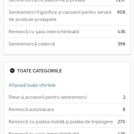
Semiremorci frigorifice și caroserii pentru servicii
908
de produse proaspete
Remorcă cu șasiu interschimbabil
436
Semiremorcă cisternă
398
TOATE CATEGORIILE
Afișează toate ofertele
Piese și accesorii pentru semiremorci
2
Remorcă automacara
8
Remorcă cu podea mobilă și podea de împingere
270
Remorcă cu șasiu interschimbabil
436