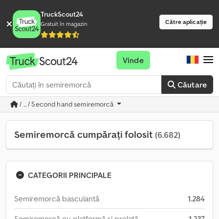
TruckScout24
Către aplicație
Gratuit în magazin
Vinde
Căutare
/ ... / Second hand semiremorcă
Semiremorcă cumpărați folosit
(6.682)
CATEGORII PRINCIPALE
Semiremorcă basculantă
1.284
Semiremorcă cu platformă și prelată
1.237