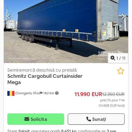
anvelopelor: 385/55 R22.5, Volumul spațiului de încărcare: 101 m³,
Axă 1: , Axă 2: , Axă 3: , Suspensie pneumatică, Protecții anti-
înfingere, Sistem electronic de frânare EBS, Cutie pentru unelte,
Suport pentru roata de rezervă (2x), Tren de rulare fix, Acoperiș
glisant, Conector 1x15 și 2x7 poli, Sistem anti-stropire, Sigilii
vamale, Acoperiș rabatabil (hidraulic). Cedpfx Aezrqflsl Nerf
1
/
11
Semiremorcă deschisă cu prelată
Schmitz Cargobull
Curtainsider
Mega
11.990 EUR
Ciorogarla, Ilfov
182 km
12.350 EUR
preț fix plus TVA
(14.508 EUR brut)
Solicita
Sunați
Stare:
folosit
, greutatea goală:
6.451 kg
, configurație ax:
3 axe
,