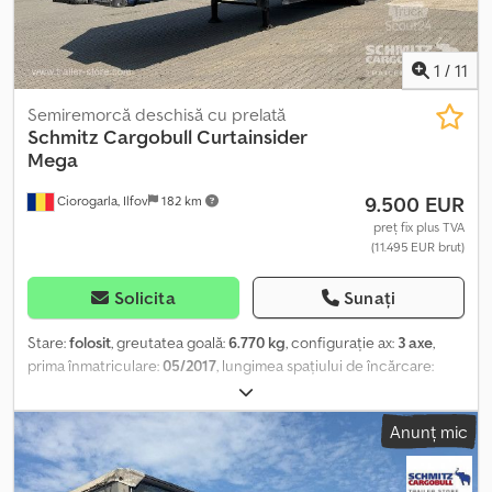
1
/
11
Semiremorcă deschisă cu prelată
Schmitz Cargobull
Curtainsider
Mega
9.500 EUR
Ciorogarla, Ilfov
182 km
preț fix plus TVA
(11.495 EUR brut)
Solicita
Sunați
Stare:
folosit
, greutatea goală:
6.770 kg
, configurație ax:
3 axe
,
prima înmatriculare:
05/2017
, lungimea spațiului de încărcare:
13.620 mm
, lățimea spațiului de încărcare:
2.480 mm
, înălțime
spațiu de încărcare:
3.000 mm
, volumul spațiului de încărcare:
101
Anunț mic
m³
, suspensie:
aer
, dimensiunea anvelopei:
445/45 R19,5
,
ampatament:
7.700 mm
, culoare:
albastru
, An de fabricație:
2017
,
Dotări:
ABS
, Greutate proprie: 6770 kg, certificat DIN EN 12642