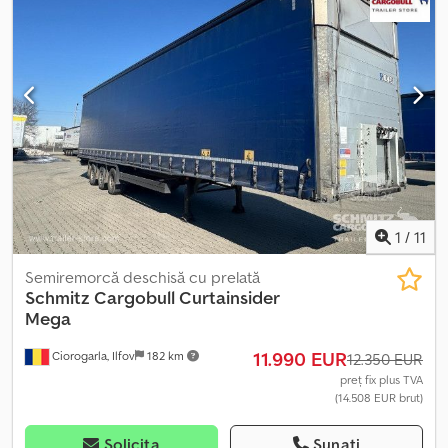
Dotări:
ABS
, Greutate totală: 6524 kg, certificat DIN EN 12642 (cod
XL), zona de încărcare (L x l x Î): 13.620 mm x 2.480 mm x 2.900 mm,
dimensiunea anvelopelor: 435/50 R19.5, volumul zonei de
încărcare: 97 m³, prima axă: , a doua axă: , a treia axă: , suspensie
pneumatică, protecție spate, axă liftabilă, sistem de frânare
electronic EBS, 1 conector cu 15 pini și 2 conectori cu 7 pini,
protecție împotriva stropilor. Vă rugăm să consultați o prezentare
generală a tuturor vehiculelor disponibile pe site-ul nostru web.
Aveți nevoie de finanțare? Oferim soluții de finanțare
personalizate, contracte de service complete și servicii
telematice. Vă stăm la dispoziție pentru consiliere personală.
Credpfx Alezpb Uxj Nsf
1
/
11
Semiremorcă deschisă cu prelată
Schmitz Cargobull
Curtainsider
Mega
11.990 EUR
Ciorogarla, Ilfov
182 km
12.350 EUR
preț fix plus TVA
(14.508 EUR brut)
Solicita
Sunați