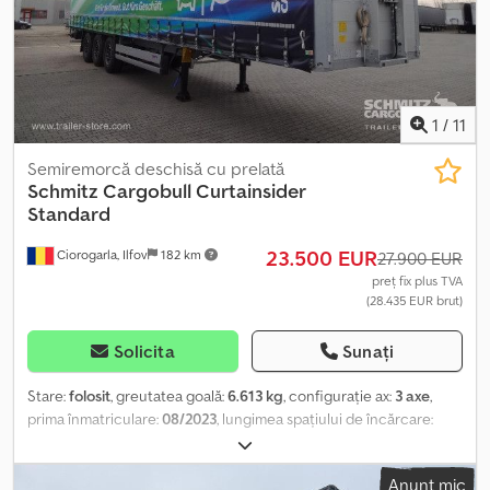
Puteți găsi o prezentare generală a tuturor vehiculelor
disponibile pe site-ul nostru. Aveți nevoie de finanțare? Oferim
soluții individuale de finanțare, contracte de service complet și
servicii telematice. Suntem bucuroși să vă oferim consultanță
personalizată. Cjdpoyt Tpqsfx Al Nerf
1
/
11
Semiremorcă deschisă cu prelată
Schmitz Cargobull
Curtainsider
Standard
23.500 EUR
Ciorogarla, Ilfov
182 km
27.900 EUR
preț fix plus TVA
(28.435 EUR brut)
Solicita
Sunați
Stare:
folosit
, greutatea goală:
6.613 kg
, configurație ax:
3 axe
,
prima înmatriculare:
08/2023
, lungimea spațiului de încărcare:
13.620 mm
, lățimea spațiului de încărcare:
2.480 mm
, înălțime
spațiu de încărcare:
2.700 mm
, volumul spațiului de încărcare:
91
Anunț mic
m³
, suspensie:
aer
, dimensiunea anvelopei:
385/65 R22
,