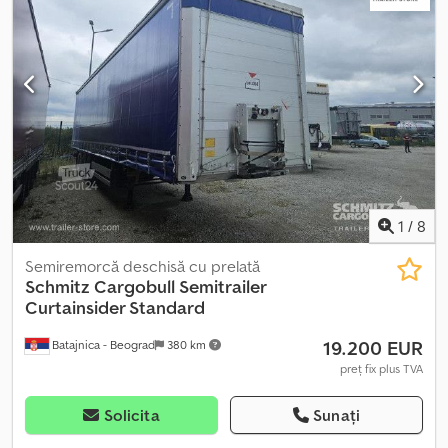
mm. Dimensiune anvelope: 385/55 R22.5, Volum zonă de încărcare:
95 m³, 1-a axă: , 2-a axă: , 3-a axă: , Axă de ridicare. Consultați o
prezentare generală a tuturor vehiculelor disponibile pe site-ul
nostru. Aveți nevoie de finanțare? Oferim soluții individualizate de
finanțare, contracte de service complet și servicii telematice. Vă
consiliem cu plăcere personal. Credpfxjyi Rxnj Al Nef
1
/
8
Semiremorcă deschisă cu prelată
Schmitz Cargobull
Semitrailer
Curtainsider Standard
19.200 EUR
Batajnica - Beograd
380 km
preț fix plus TVA
Solicita
Sunați