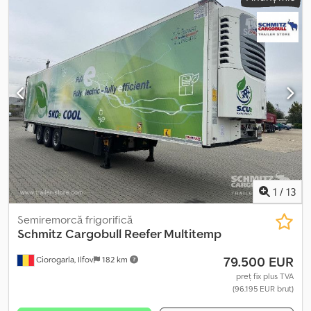
ampatament:
7.700 mm
, culoare:
altul
, An de fabricație:
2023
,
Dotări:
ABS
, Greutate proprie: 6613 kg, Asigurare marfă cu
certificat, Dimensiuni spațiu de încărcare (L l h): 13.620 mm x 2.480
mm x 2.700 mm. Dimensiune anvelope: 385/65 R22, Certificat DIN
EN 12642 (cod XL), Volum spațiu de încărcare: 91 m³, Axa 1: , Axa 2: ,
Axa 3: , Suspensie pneumatică, Protecție antiîmpănare spate, Axa
liftantă, Sistem electronic de frânare EBS, Prize 1x15 și 2x7 pini,
Sistem antispray. Găsiți o prezentare generală a tuturor
vehiculelor disponibile pe site-ul nostru. Aveți nevoie de
finanțare? Oferim soluții de finanțare personalizate, contracte de
service complet și servicii telematice. Suntem bucuroși să vă
oferim consultanță personalizată. Cedpfxou Imz As Al Nsrf
1
/
13
Semiremorcă frigorifică
Schmitz Cargobull
Reefer Multitemp
79.500 EUR
Ciorogarla, Ilfov
182 km
preț fix plus TVA
(96.195 EUR brut)