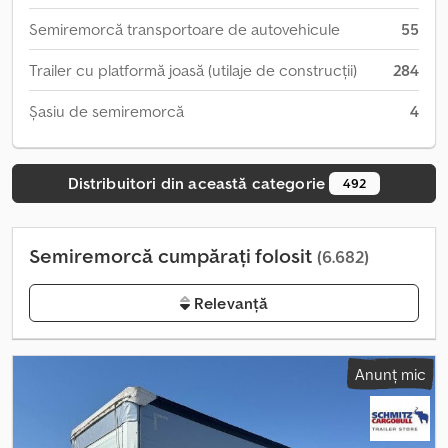
Semiremorcă transportoare de autovehicule
55
Trailer cu platformă joasă (utilaje de construcții)
284
Șasiu de semiremorcă
4
Distribuitori din această categorie
492
Semiremorcă cumpărați folosit
(6.682)
Relevanță
Anunț mic