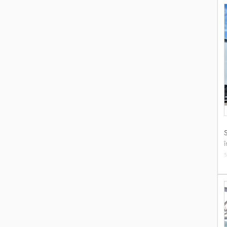
î
s
J
r
D
g