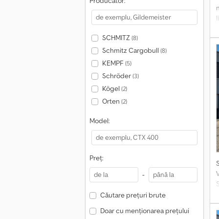
Producător:
n
1
SCHMITZ
(8)
Schmitz Cargobull
(8)
KEMPF
(5)
Schröder
(3)
Kögel
(2)
Orten
(2)
e
Model:
V
p
l
Preț:
d
V
-
Căutare prețuri brute
Doar cu menționarea prețului
C