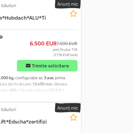
Anunț mic
 transpalet * Axa MB Chsdezlvzrspfx Ah Ssa *
băuturi
erior
ne*Hubdach*ALU*Ti
6.500 EUR
7.000 EUR
preț fix plus TVA
(7.735 EUR brut)
Trimite solicitare
.000 kg
, configurație ax:
3 axe
, prima
iului de încărcare:
13.400 mm
, lățimea
otări:
ABS
, * Număr vehicul: P19339 *
uspensie pneumatică completă * ABS *
 * EBS * Frâne cu discuri * Acoperiș
Anunț mic
5R22,5 * Anvelope – axa 3: 385/55R22,5 *
băuturi
ă până în 12.2026 Vânzarea unui vehicul
ft*Edscha*zertifizi
rt. Vânzarea se face cu excluderea oricărei
ție legală. Cererile ulterioare sunt