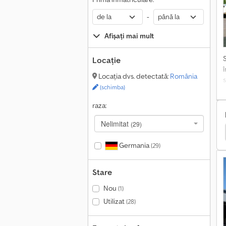
n
a
-
s
Afișați mai mult
o
c
Locație
Locația dvs. detectată:
România
e
(schimba)
S
raza:
Nelimitat
(29)
ci
Kögel Remorci
Kögel Altele
Kögel Șasiu
Germania
(29)
Stare
Nou
(1)
Utilizat
(28)