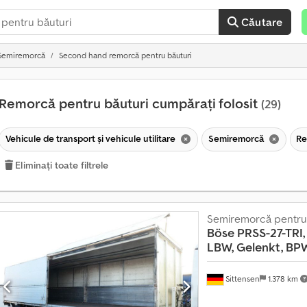
Căutare
Semiremorcă
Second hand remorcă pentru băuturi
Remorcă pentru băuturi cumpărați folosit
(29)
Vehicule de transport şi vehicule utilitare
Semiremorcă
Re
Eliminați toate filtrele
Semiremorcă pentru 
Böse PRSS-27-TRI
LBW, Gelenkt, BP
Sittensen
1.378 km