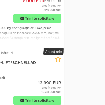
6.000 EUR
6.500 EUR
preț fix plus TVA
(7.140 EUR brut)
Trimite solicitare
.000 kg
, configurație ax:
3 axe
, prima
 spațiului de încărcare:
2.400 mm
, înălțime
sApp: Asistență prin inteligență artificială,
stră. 3 axe * Suspensie pneumatică
râne cu discuri * Acoperiș rabatabil * Axe
Anunț mic
ope – axa 3: 385/65R22,5 * Dimensiuni
băuturi
 vehicul folosit, în starea actuală, exclusiv
*LIFT*SCHNELLAD
 garanției pentru defecte materiale (§ 444
sistent o inspecție și un test de
 echipamentelor/accesoriilor speciale.
 de introducere și vânzări intermediare. Vă
km
12.990 EUR
iană, spaniolă, franceză, turcă, română și
preț fix plus TVA
(15.458 EUR brut)
Trimite solicitare