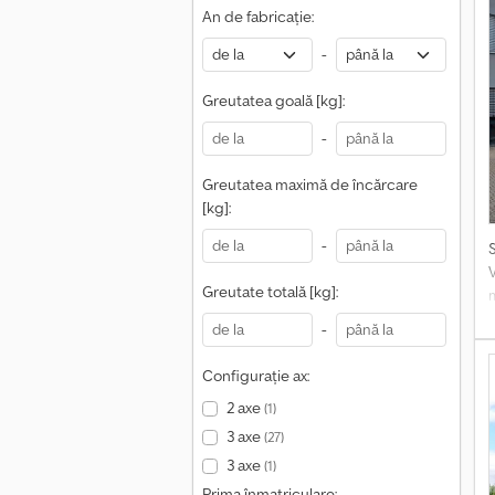
An de fabricație:
B
-
Greutatea goală [kg]:
c
-
c
o
Greutatea maximă de încărcare
[kg]:
c
-
c
V
Greutate totală [kg]:
-
3
Configurație ax:
c
2 axe
(1)
3 axe
(27)
3 axe
(1)
C
Prima înmatriculare: