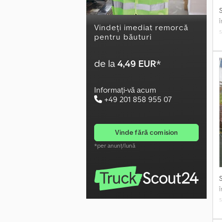
Vindeți imediat remorcă
pentru băuturi
de la
4,49 EUR
*
Informați-vă acum
+49 201 858 955 07
vinde fără comision
*per anunț/lună
A
î