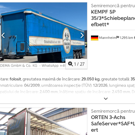
ncărcăturii * Certificat Dekra * Sistem de direcție Trideck * Cutie pentru
Semiremorcă pentru 
KEMPF
SP
Frâne cu discuri * Suspensie pneumatică * Inele de ancorare pe cadrul ext
35/3*Schiebepla
efbett*
Mannheim
1.295 km
1
/
27
Stare:
folosit
, greutatea maximă de încărcare:
29.050 kg
, greutate totală:
35
înmatriculare:
04/2009
, următoarea inspecție (TÜV):
12/2026
, lungimea spaț
pațiului de încărcare:
2.400 mm
, înălțime spațiu de încărcare:
2.450 mm
, D
Platform joasă * Suprastructură pentru transportul de băuturi * 3 axe * S
ante din aliaj Chedpey Upbgefx Ah Ssa * Dispozitiv de ridicare și coborâre
abatabil * Axe SAF * Anvelope – axa 1: 385/55R22,5 * Anvelope – axa 2: 385/5
Semiremorcă pentru 
ORTEN
3-Achs
imensiuni interne: L: 13,40 m, l: 2,40 m, Î: 2,45 m * Inspecție tehnică valabil
SafeServer*SAF*Li
second-hand în starea actuală, exclusiv către întreprinderi sau pentru expo
ert
aranții pentru defecte materiale (§ 444 BGB). Nu se oferă garanție sau garan