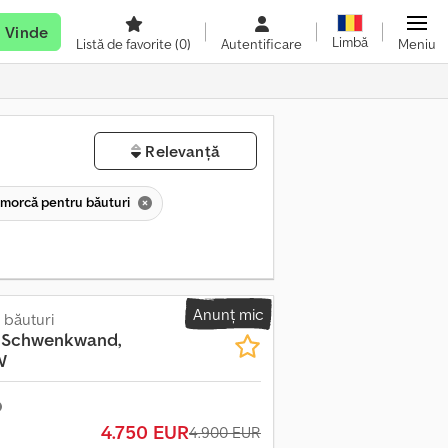
Vinde
Limbă
Listă de favorite
(0)
Autentificare
Meniu
Relevanță
morcă pentru băuturi
Anunț mic
băuturi
, Schwenkwand,
W
4.750 EUR
4.900 EUR