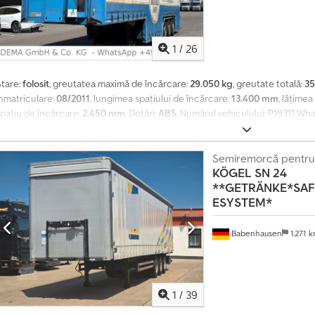
1
/
26
Stare:
folosit
, greutatea maximă de încărcare:
29.050 kg
, greutate totală:
35
înmatriculare:
08/2011
, lungimea spațiului de încărcare:
13.400 mm
, lățimea
spațiu de încărcare:
2.450 mm
, Dotări:
ABS
, Numărul vehiculului: P19311 What
redirecționare către persoana de contact competentă în limba dumneavoa
ompletă * ABS * Jante din aliaj * Dispozitiv de ridicare/coborâre * EBS * F
AF * Anvelope – axa 1: 385/65R22,5 * Anvelope – axa 2: 385/65R22,5 * Anvel
Semiremorcă pentru 
KÖGEL
SN 24
nterioare: L: 13,40 m, L: 2,40 m, Î: 2,45 m Codpfsy Ii Nqjx Ah Soha Vânzarea unui
**GETRÄNKE*SAF
către comercianți sau pentru export. Vânzarea se efectuează cu excluderea
ESYSTEM*
GB). Nu se oferă garanție. Nu se acceptă cereri ulterioare. Se recomandă in
conducere înainte de cumpărare. Nu se oferă garanție pentru funcționarea
ogourile/inscripțiile publicitare pot fi retușate în fotografii. Erori, greșeli
Babenhausen
1.271 
ferim consultanță cu plăcere în germană, engleză, greacă, rusă, croată, ital
rabă (?????). Cu stimă
1
/
39