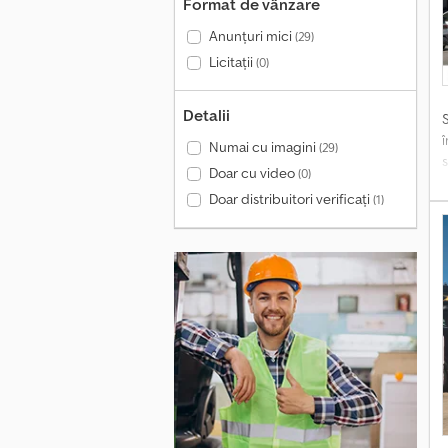
Format de vânzare
Anunțuri mici
(29)
Licitații
(0)
Detalii
Numai cu imagini
(29)
Doar cu video
(0)
Doar distribuitori verificați
(1)
c
S
i
B
L
o
a