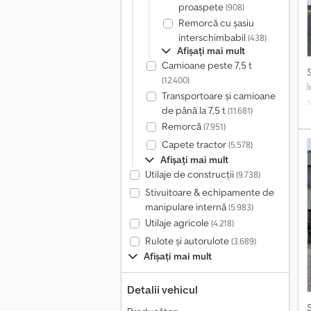
proaspete
(908)
Remorcă cu șasiu
interschimbabil
(438)
Afișați mai mult
Camioane peste 7,5 t
(12.400)
Transportoare și camioane
de până la 7,5 t
(11.681)
D
Remorcă
(7.951)
t
Capete tractor
p
(5.578)
Afișați mai mult
r
Utilaje de construcții
(9.738)
O
Stivuitoare & echipamente de
o
manipulare internă
(5.983)
g
Utilaje agricole
(4.218)
Rulote și autorulote
(3.689)
Afișați mai mult
Detalii vehicul