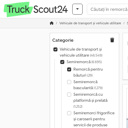
Vehicule de transport şi vehicule utilitare
Categorie
Vehicule de transport şi
vehicule utilitare
(46.549)
Semiremorcă
(6.695)
Remorcă pentru
băuturi
(29)
Semiremorcă
basculantă
(1.279)
Semiremorcă cu
platformă și prelată
(1.252)
Semiremorci frigorifice
și caroserii pentru
servicii de produse