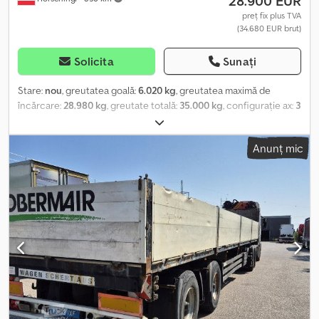
28.900 EUR
preț fix plus TVA
(34.680 EUR brut)
Solicita
Sunați
Stare:
nou
, greutatea goală:
6.020 kg
, greutatea maximă de
încărcare:
28.980 kg
, greutate totală:
35.000 kg
, configurație ax:
3
axe
, suspensie:
aer
, dimensiunea anvelopei:
385/65R/22,5
, Dotări:
ABS
, | Semiremorcă Krone pentru materiale de construcții | Cutie
Anunț mic
pentru scule | Cutie pentru paleți | Suport pentru roata de
rezervă | Axe Krone cu frâne pe disc | Greutate proprie: 6020 kg |
Anvelope: 385/65 R22,5 | Platformă de încărcare: L: 14 m, l: 2,48 m,
bord laterale H: 0,73 m, perete frontal: 1,6 m | Ne rezervăm dreptul
la erori, greșeli de introducere și vânzare prealabilă. Dksdpfx
Aozpx Uijfmjr