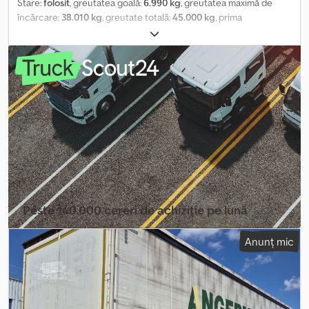
Stare:
folosit
, greutatea goală:
6.990 kg
, greutatea maximă de
încărcare:
38.010 kg
, greutate totală:
45.000 kg
, prima
înmatriculare:
08/2007
, ampatament:
1.810 mm
, culoare:
gri
,
kilometraj:
100 km
, tip de angrenaj:
mecanic
, Dotări:
ABS
,
Greutate proprie: 6990 kg, greutate maximă admisă: 45000 kg,
sistem de frânare electronic EBS, axe BPW, sisteme de blocare
pentru containere, 2 axe directoare, direcție hidraulică și forțată!
Vânzare în regim de consignație, ofertă fără obligații, erori și
vânzări intermediare posibile. Imaginea poate să nu corespundă
ofertei. Dkodpfx Afozr R Akjmor
Peste 140.000 cereri de achiziție pe lună
Selectați pachetul distribuitorului
Anunț mic