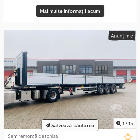
exemplu. Producția și echiparea se realizează individual, conform
dorințelor clientului. #Șasiu, cuplă, transport Construcție sudată
Mai multe informații acum
din oțel de înaltă calitate, placă de cuplă cu cui de cuplare de 2"
(50 mm) înlocuibil Cadru exterior ușor înclinat, model nou, cu
profil „Load-Lock” pentru fixarea chingiilor de fixare Cric de
susținere în 2 trepte, acționare dintr-o singură parte, cu secțiune
Anunț mic
inferioară semicirculară și placă de conectare dreaptă, cu
compensare a forței Notă: Dimensiunea liberă a bazei de
susținere, respectiv raza liberă de rotire în spate, este de
aproximativ 1930 mm Scară extensibilă în spate Blocator de ușă
lateral 2 pene de susținere cu suport Protecție laterală din
aluminiu Protecție inferioară din oțel galvanizat Apărători de roată
în formă de sfert de cerc, în fața și în spatele grupului de osii Cu
apărători antispray conform standardelor CE Protecție spate 2
suporturi pentru roată de rezervă pentru 1 roată, cu set de fixare
a roții 1 roată de rezervă, de același tip cu anvelopa principală,
jantă din oțel 1 cutie de scule din plastic, lățime = 600 mm /
înălțime = 425 mm / adâncime = 460 mm, cu încuietoare #Osii +
suspensie Osii cu frâne cu disc BPW, cu disc de 430 mm „Osii/
1
/
15
Salvează căutarea
șasiu, măsurate cu laser” – reducerea uzurii anvelopelor și a
consumului de combustibil Suspensie pneumatică 1. Axa – axă
Semiremorcă deschisă
automată care se ridică, inclusiv coborâre forțată și asistență la