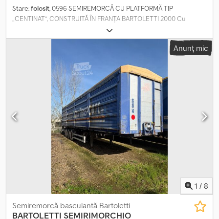
Stare:
folosit
, 0596 SEMIREMORCĂ CU PLATFORMĂ TIP
„CENTINAT”, CONSTRUITĂ ÎN FRANȚA BARTOLETTI 2000 Cu
acoperiș retractabil Cu sistem de ridicare/coborâre Anvelope
385/65-22.5 Dkedpfxezr E Iuj Afmer Frâne cu tambur A treia axă
Anunț mic
este direcțională Cu cârlige de remorcare Număr de
înmatriculare AA64815 Parc industrial din Mantova Mai multe
unități disponibile Acceptăm și oferte de schimb 3.300 € plus TVA
1
/
8
Semiremorcă basculantă Bartoletti
BARTOLETTI
SEMIRIMORCHIO