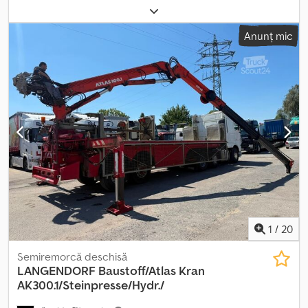
10/2017
, următoarea inspecție (TÜV):
08/2028
, An de fabricație:
2017
, Dotări:
ABS
, Număr intern vehicul: MK300020 Disponibil
Anunț mic
imediat în parcul nostru din Kaufungen Dksdpjyndk Isfx Afmor Mai
multe INFORMAȚII la: * Golec Nutzfahrzeuge GmbH (germană,
engleză, bulgară, rusă) * Viktoria Sologubova (poloneză, rusă,
ucraineană, engleză) Greutate proprie: 6.300 kg Anvelope noi Osii
BPW Suporturi pentru containere Ne rezervăm dreptul la
eventuale erori Vă preluăm cu plăcere vehiculul folosit în sistem
buy-back. Finanțare direct la sediul nostru posibilă. GOLEC
NUTZFAHRZEUGE GMBH Vorbim: germană, engleză, spaniolă,
poloneză, ucraineană, rusă, bulgară.
1
/
20
Semiremorcă deschisă
LANGENDORF
Baustoff/Atlas Kran
AK300.1/Steinpresse/Hydr./