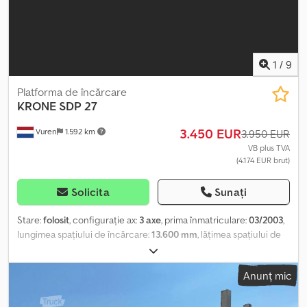
1
/
9
Platforma de încărcare
KRONE
SDP 27
3.450 EUR
Vuren
1.592 km
3.950 EUR
VB plus TVA
(4.174 EUR brut)
Solicita
Sunați
Stare:
folosit
, configurație ax:
3 axe
, prima înmatriculare:
03/2003
,
lungimea spațiului de încărcare:
13.600 mm
, lățimea spațiului de
încărcare:
2.480 mm
, lungime totală:
13.900 mm
, lățime totală:
2.550 mm
, înălțime totală:
2.800 mm
, suspensie:
aer
, dimensiunea
Anunț mic
anvelopei:
435/50R19,5
, ampatament:
8.960 mm
, culoare:
altul
, An
de fabricație:
2003
, Dotări:
ABS
, Număr de axe: 3, sarcină utilă:
33.310 kg, greutate proprie: 7.690 kg, greutate brută: 41.000 kg, tip