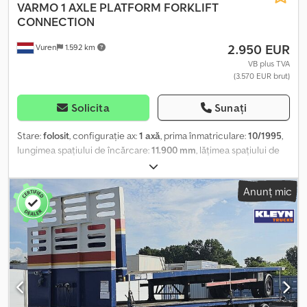
VARMO
1 AXLE PLATFORM FORKLIFT
CONNECTION
2.950 EUR
Vuren
1.592 km
VB plus TVA
(3.570 EUR brut)
Solicita
Sunați
Stare:
folosit
, configurație ax:
1 axă
, prima înmatriculare:
10/1995
,
lungimea spațiului de încărcare:
11.900 mm
, lățimea spațiului de
încărcare:
2.550 mm
, înălțime spațiu de încărcare:
1.800 mm
,
lungime totală:
12.000 mm
, lățime totală:
2.550 mm
, înălțime totală:
Anunț mic
3.100 mm
, suspensie:
aer
, dimensiunea anvelopei:
275/70R22,5
,
culoare:
altul
, An de fabricație:
1995
, Dotări:
ABS
, Număr de axe: 1,
Anvelope duble, Greutate proprie: 6100 kg, Greutate brută: 16000
kg, Tipul șasiului: Șasiu complet, Dimensiunea bolțului de remorcă:
2 țoli, Tipul suspensiei: Suspensie pneumatică completă, ABS, Anul
construcției caroseriei: 1995, Tipul axei: BPW, CONECTARE
KOOIAAP = Informații suplimentare = Informații generale Cabină:
Zi Numărul de înmatriculare: KLEYN1 Trenul de rulare Tipul de