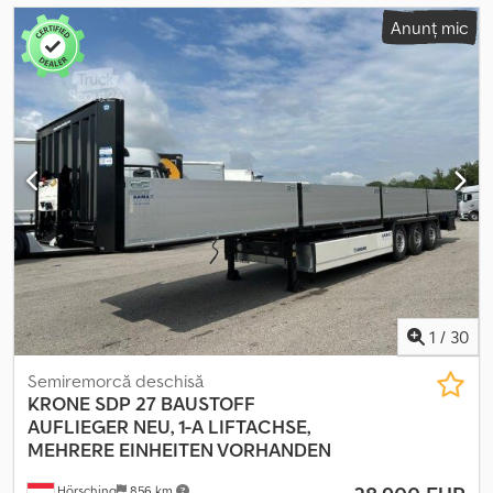
Anunț mic
1
/
30
Semiremorcă deschisă
KRONE
SDP 27 BAUSTOFF
AUFLIEGER NEU, 1-A LIFTACHSE,
MEHRERE EINHEITEN VORHANDEN
Hörsching
856 km