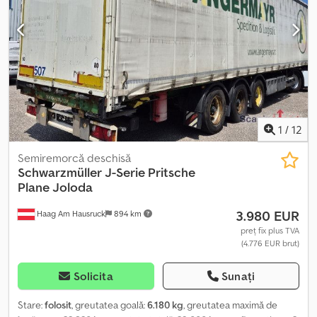
1
/
12
Semiremorcă deschisă
Schwarzmüller
J-Serie Pritsche
Plane Joloda
3.980 EUR
Haag Am Hausruck
894 km
preț fix plus TVA
(4.776 EUR brut)
Solicita
Sunați
Stare:
folosit
, greutatea goală:
6.180 kg
, greutatea maximă de