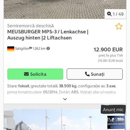
1
/
49
Semiremorcă deschisă
MEUSBURGER
MPS-3 / Lenkachse |
Auszug hinten |2 Liftachsen
12.900 EUR
Salzgitter
1.262 km
preț fix plus TVA
(15.351 EUR brut)
Solicita
Sunați
Stare:
folosit
, greutate totală:
38.500 kg
, configurație ax:
3 axe
,
prima înmatriculare:
05/2014
, Dotări:
ABS
, Vizitați site-ul nostru
web, unde veți găsi inventarul nostru complet, cu numeroase
fotografii și informații suplimentare, în mai multe limbi. SEL 8663
Anunț mic
Meusburger MPS-3 Axă de direcție | Cutii pentru paleți | 2 Axe
ridicabile GENERALÎnmatriculare inițială: 19.05.2014Țara de
înmatriculare: GermaniaCuloare: Roșu SPECIFICAȚIIMasa brută
tehnică admisă (kg): 38.500Masa brută admisă (kg): 38.500Masa