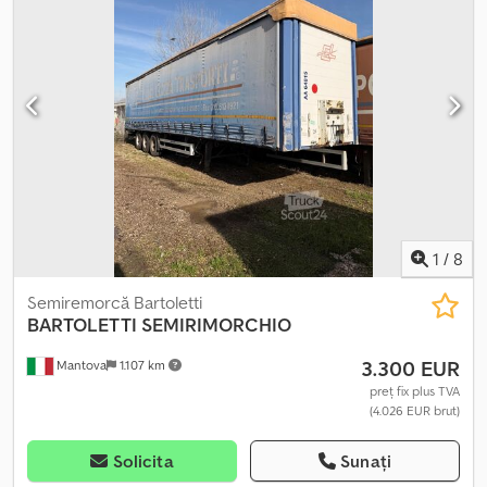
perechi de sisteme de blocare pentru containere, pentru 2 x
containere ISO de 20 de picioare sau 1 x container ISO de 40 de
picioare, preț suplimentar pentru rampe din aluminiu = preț: 2.200
€, erori de tipar, omisiuni și modificări rezervate, imagini ilustrative,
mai multe date disponibile la: !, mai multe detalii: ! Dodpfxezrqnaj
Afmjkr
1
/
8
Semiremorcă Bartoletti
BARTOLETTI
SEMIRIMORCHIO
3.300 EUR
Mantova
1.107 km
preț fix plus TVA
(4.026 EUR brut)
Solicita
Sunați