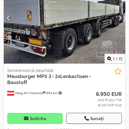
vânzare în regim de consignație, ofertă fără obligații, erori și
vânzare intermediară rezervate. Imaginea poate să nu
corespundă ofertei. Dkedpfjzr R Aqjx Afmer
1
/
15
Semiremorcă deschisă
Meusburger
MPS 3 - 2xLenkachsen -
Baustoff
6.950 EUR
Haag Am Hausruck
894 km
preț fix plus TVA
(8.340 EUR brut)
Solicita
Sunați