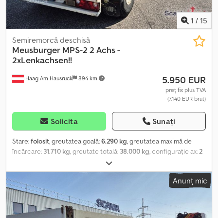
1
/
15
Semiremorcă deschisă
Meusburger
MPS-2 2 Achs -
2xLenkachsen!!
5.950 EUR
Haag Am Hausruck
894 km
preț fix plus TVA
(7.140 EUR brut)
Solicita
Sunați
Stare:
folosit
, greutatea goală:
6.290 kg
, greutatea maximă de
încărcare:
31.710 kg
, greutate totală:
38.000 kg
, configurație ax:
2
axe
, prima înmatriculare:
04/2007
, suspensie:
aer
, ampatament:
1.810 mm
, culoare:
gri
, kilometraj:
100 km
, tip de angrenaj:
Anunț mic
mecanic
, Dotări:
ABS
, Greutate goală: 6290 kg, greutate maximă
admisă: 38000 kg, suspensie pneumatică, sistem de frânare
electronic EBS, axe BPW, sistem hidraulic și direcție forțată,
platformă deschisă, suporturi pentru containere. Proprietar inițial,