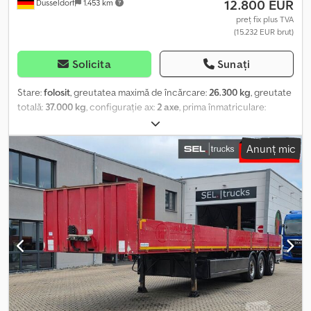
12.800 EUR
Düsseldorf
1.453 km
preț fix plus TVA
(15.232 EUR brut)
Solicita
Sunați
Stare:
folosit
, greutatea maximă de încărcare:
26.300 kg
, greutate
totală:
37.000 kg
, configurație ax:
2 axe
, prima înmatriculare:
11/1994
, următoarea inspecție (TÜV):
11/2026
, lungime totală:
10.050 mm
, lățime totală:
2.500 mm
, Dotări:
ABS, macara
, *
Anunț mic
Langendorf / Gloria – Remorcă specială pentru construcții *
Remorcă pentru transport materiale de construcție + macara
montată în partea din spate, model Atlas AK 300.1 * Presă pentru
piatră (asigurarea încărcăturii prin presare hidraulică) * Pereți
laterali hidraulici Dkedpfxszr Tp To Afmor * Axă BWP, 2 axe *
Suspensie pneumatică * Picioare de sprijin