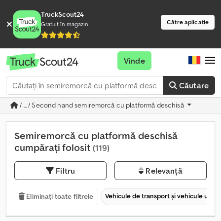
TruckScout24
Către aplicație
Gratuit în magazin
Vinde
Căutare
/ ... / Second hand semiremorcă cu platformă deschisă
Semiremorcă cu platformă deschisă
cumpărați folosit
(119)
Filtru
Relevanță
Vehicule de transport şi vehicule utilit
Eliminați toate filtrele