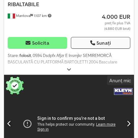
RIBALTABILE
4.000 EUR
Mantova
1.107 km
preț fix plus TVA
(4.880 EUR brut)
Solicita
Sunați
Stare:
folosit
, 0594 Dsdpfx Afjzr E Insmjkr SEMIREMORCĂ
BASCULANTĂ CU PLATFORMĂ BARTOLETTI 2004 Basculare
laterală, atât pe partea dreaptă, cât și pe partea stângă Prelată
Anvelope 385/65-22.5 Frâne cu disc A treia axă este direcțională
Anunț mic
Cârlige de remorcare Numărul de înmatriculare AC60498 Zona
industrială Mantova Mai multe unități disponibile Se iau în
considerare și ofertele de schimb. 4000 € plus TVA.