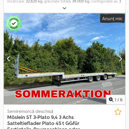
încărcare:
32.820 kg
, greutate totală:
39.000 kg
, configurație ax:
3
axe
, prima înmatriculare:
09/2016
, suspensie:
aer
, ampatament:
1.350 mm
, culoare:
gri
, kilometraj:
100 km
, tip de angrenaj:
Anunț mic
mecanic
, Dotări:
ABS
, Greutate proprie: 6180 kg, greutate totală
admisă: 39000 kg, suspensie pneumatică față-spate, sistem
electronic de frânare EBS, axe Joloda BPW, prelată culisantă,
acoperiș culisant. Ofertă neangajantă, ne rezervăm dreptul la
erori și vânzare intermediară. Imaginea poate să nu corespundă
ofertei. Dksdpezr Rztjfx Afmor
1
/
6
Semiremorcă deschisă
Möslein
ST 3-Plato 9,4 3 Achs
Satteltieflader Plato 45 t GGfür