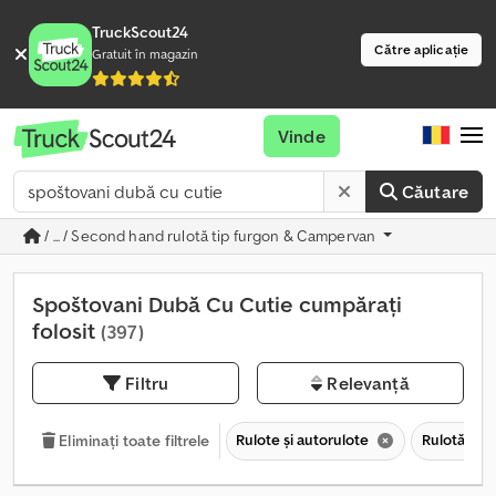
TruckScout24
Către aplicație
Gratuit în magazin
Vinde
Căutare
/ ... / Second hand rulotă tip furgon & Campervan
Spoštovani Dubă Cu Cutie cumpărați
folosit
(397)
Filtru
Relevanță
Rulote și autorulote
Rulotă tip
Eliminați toate filtrele