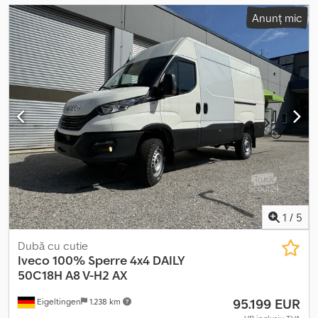
Anunț mic
1
/
5
Dubă cu cutie
Iveco
100% Sperre 4x4 DAILY
50C18H A8 V-H2 AX
95.199 EUR
Eigeltingen
1.238 km