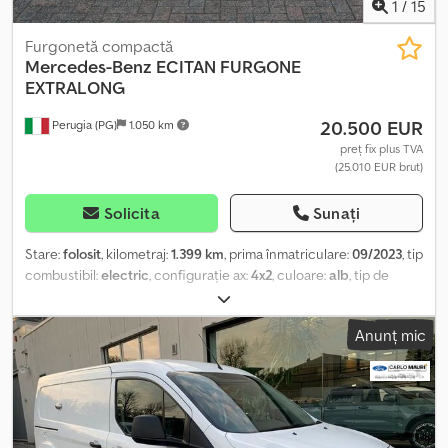
1
/
15
Furgonetă compactă
Mercedes-Benz
ECITAN FURGONE
EXTRALONG
20.500 EUR
Perugia (PG)
1.050 km
preț fix plus TVA
(25.010 EUR brut)
Solicita
Sunați
Stare:
folosit
, kilometraj:
1.399 km
, prima înmatriculare:
09/2023
, tip
combustibil:
electric
, configurație ax:
4x2
, culoare:
alb
, tip de
angrenaj:
automat
, clasă de emisii:
Euro 6
, suspensie:
oțel
, număr
de locuri:
3
, Dotări:
aer condiționat, servodirecție
, Informațiile
Anunț mic
prezentate nu constituie element contractual Dcedpfoy Rfpxjx
Acrek