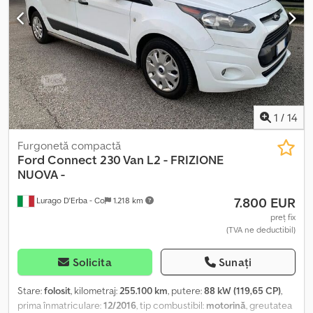
1
/
14
Furgonetă compactă
Ford
Connect 230 Van L2 - FRIZIONE
NUOVA -
7.800 EUR
Lurago D'Erba - Co
1.218 km
preț fix
(TVA ne deductibil)
Solicita
Sunați
Stare:
folosit
, kilometraj:
255.100 km
, putere:
88 kW (119,65 CP)
,
prima înmatriculare:
12/2016
, tip combustibil:
motorină
, greutatea