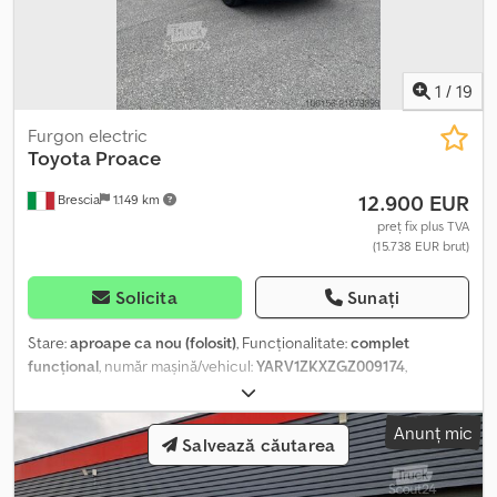
1
/
19
Furgon electric
Toyota
Proace
12.900 EUR
Brescia
1.149 km
preț fix plus TVA
(15.738 EUR brut)
Solicita
Sunați
Stare:
aproape ca nou (folosit)
, Funcționalitate:
complet
funcțional
, număr mașină/vehicul:
YARV1ZKXZGZ009174
,
kilometraj:
88.000 km
, prima înmatriculare:
10/2021
, tip
combustibil:
electric
, greutatea maximă de încărcare:
927 kg
,
Anunț mic
dimensiunea anvelopei:
215/65 R16C 106/104T
, ampatament:
Salvează căutarea
3.275 mm
, combustibil:
electricitate
, culoare:
alb
, tip de angrenaj:
automat
, număr de locuri:
3
, lungime totală:
5.310 mm
, lățime