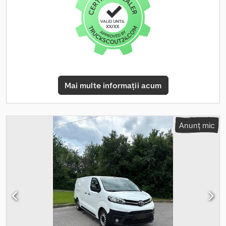
Djdpfxolb Rt Ij Acrsck
Mai multe informații acum
Anunț mic