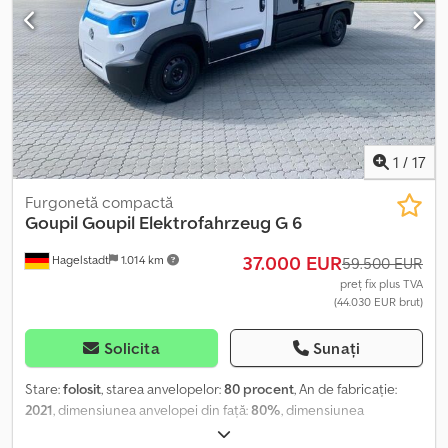
1
/
17
Furgonetă compactă
Goupil
Goupil Elektrofahrzeug G 6
37.000 EUR
Hagelstadt
1.014 km
59.500 EUR
preț fix plus TVA
(44.030 EUR brut)
Solicita
Sunați
Stare:
folosit
, starea anvelopelor:
80 procent
, An de fabricație:
2021
, dimensiunea anvelopei din față:
80%
, dimensiunea
anvelopei din spate:
80%
, viteză maximă:
80 km/h
, Prima