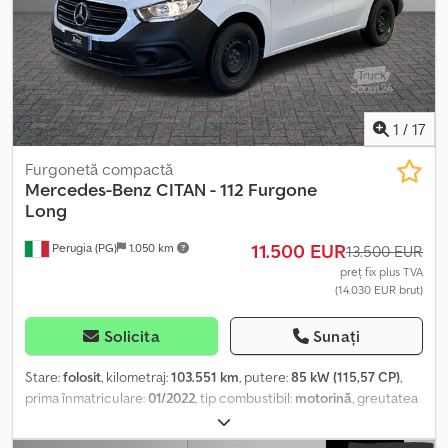
1
/
17
Furgonetă compactă
Mercedes-Benz
CITAN - 112 Furgone
Long
11.500 EUR
Perugia (PG)
1.050 km
13.500 EUR
preț fix plus TVA
(14.030 EUR brut)
Solicita
Sunați
Stare:
folosit
, kilometraj:
103.551 km
, putere:
85 kW (115,57 CP)
,
prima înmatriculare:
01/2022
, tip combustibil:
motorină
, greutatea
maximă de încărcare:
438 kg
, configurație ax:
4x2
, culoare:
alb
, tip
de angrenaj:
mecanic
, clasă de emisii:
Euro 6
, suspensie:
oțel
,