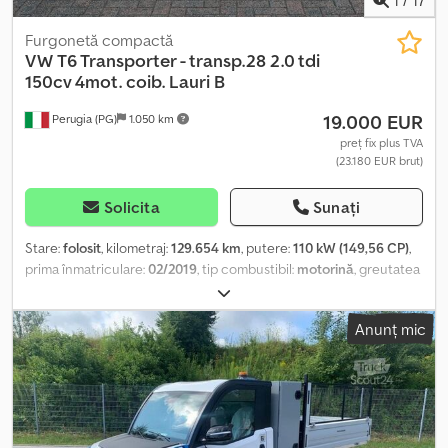
Furgonetă compactă
VW
T6 Transporter - transp.28 2.0 tdi
150cv 4mot. coib. Lauri B
19.000 EUR
Perugia (PG)
1.050 km
preț fix plus TVA
(23.180 EUR brut)
Solicita
Sunați
Stare:
folosit
, kilometraj:
129.654 km
, putere:
110 kW (149,56 CP)
,
prima înmatriculare:
02/2019
, tip combustibil:
motorină
, greutatea
maximă de încărcare:
731 kg
, configurație ax:
4x2
, tip de angrenaj:
mecanic
, clasă de emisii:
Euro 6
, suspensie:
oțel
, număr de locuri:
Anunț mic
3
, Dotări:
aer condiționat, servodirecție
, Informațiile prezentate
nu constituie element contractual Djdpfxezrm Upo Acrock