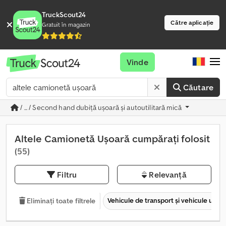
TruckScout24
Către aplicație
Gratuit în magazin
Vinde
Căutare
/ ... / Second hand dubiţă uşoară şi autoutilitară mică
Altele Camionetă Ușoară cumpărați folosit
(55)
Filtru
Relevanță
Vehicule de transport şi vehicule utilit
Eliminați toate filtrele