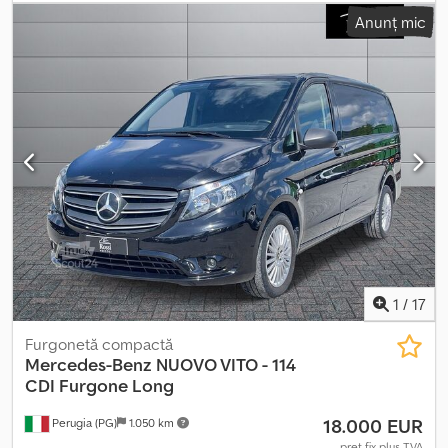
înmatriculare: 2021_____Vindem aici utilajul nostru de prezentare
Anunț mic
Goupil G6, cu baterie litiu de 28,8 kWh, clasa de vehicul N1,
autonomie (conform WLTC și testată în practică) de până la ~110
km. Display color LCD HD, senzor de lumină și ploaie, încălzire
electrică de 5000W, servodirecție, faruri și stopuri LED, frână cu
recuperare, uși cu oglinzi reglabile și rabatabile electric, geamuri
electrice, protecție la baza șasiului, cuplă de remorcă cu cap
sferic, sarcină maximă remorcabilă (cu frână) 1700 kg, conform
StVZO. Cutie de transport și scule în spatele cabinei. Radio cu
MP3 și Bluetooth, girofar LED, încălzire pentru scaunul șoferului,
comenzi în cabină pentru funcțiile vehiculului, basculant scurt cu
trei laturi din aluminiu rabatabile, suprastructură cu grilaj pentru
vehicule combinate. Informații suplimentare la cerere. Locația:
93095 Hagelstadt. Dcodpfx Ajqk N D Aecrok
1
/
17
Furgonetă compactă
Mercedes-Benz
NUOVO VITO - 114
CDI Furgone Long
18.000 EUR
Perugia (PG)
1.050 km
preț fix plus TVA