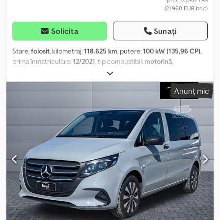
(21.960 EUR brut)
Solicita
Sunați
Stare:
folosit
, kilometraj:
118.625 km
, putere:
100 kW (135,96 CP)
,
prima înmatriculare:
12/2021
, tip combustibil:
motorină
,
configurație ax:
4x2
, culoare:
negru
, tip de angrenaj:
mecanic
,
clasă de emisii:
Euro 6
, suspensie:
oțel
, număr de locuri:
3
, Dotări:
Anunț mic
aer condiționat, servodirecție
, Informațiile prezentate nu
constituie element contractual Dodpfxsy Hdcvs Acrsck