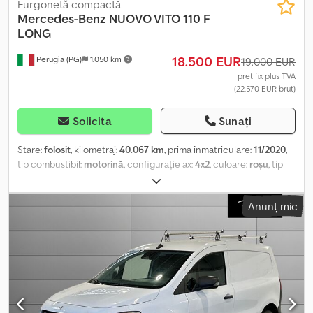
Furgonetă compactă
Mercedes-Benz
NUOVO VITO 110 F
LONG
18.500 EUR
Perugia (PG)
1.050 km
19.000 EUR
preț fix plus TVA
(22.570 EUR brut)
Solicita
Sunați
Stare:
folosit
, kilometraj:
40.067 km
, prima înmatriculare:
11/2020
,
tip combustibil:
motorină
, configurație ax:
4x2
, culoare:
roșu
, tip
de angrenaj:
mecanic
, clasă de emisii:
Euro 6
, suspensie:
oțel
,
număr de locuri:
3
, Dotări:
aer condiționat, servodirecție
,
Anunț mic
Informațiile prezentate nu constituie element contractual
Dcsdpsuu Ul Usfx Acrok