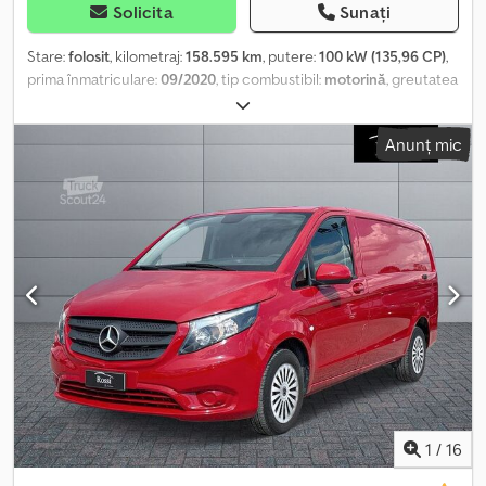
Solicita
Sunați
Stare:
folosit
, kilometraj:
158.595 km
, putere:
100 kW (135,96 CP)
,
prima înmatriculare:
09/2020
, tip combustibil:
motorină
, greutatea
maximă de încărcare:
803 kg
, configurație ax:
4x2
, culoare:
alb
, tip
de angrenaj:
automat
, clasă de emisii:
Euro 6
, suspensie:
oțel
,
Anunț mic
număr de locuri:
3
, Dotări:
aer condiționat
, Informațiile prezentate
nu constituie element contractual Dedsxlu Rljpfx Acreck
1
/
16