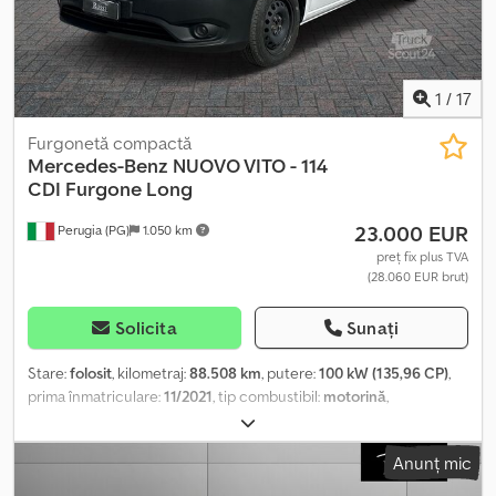
1
/
17
Furgonetă compactă
Mercedes-Benz
NUOVO VITO - 114
CDI Furgone Long
23.000 EUR
Perugia (PG)
1.050 km
preț fix plus TVA
(28.060 EUR brut)
Solicita
Sunați
Stare:
folosit
, kilometraj:
88.508 km
, putere:
100 kW (135,96 CP)
,
prima înmatriculare:
11/2021
, tip combustibil:
motorină
,
configurație ax:
4x2
, culoare:
alb
, tip de angrenaj:
automat
, clasă
de emisii:
Euro 6
, suspensie:
oțel
, număr de locuri:
3
, Dotări:
aer
Anunț mic
condiționat, servodirecție
, Informațiile prezentate nu constituie
element contractual Dodexdtp Ropfx Acrjck