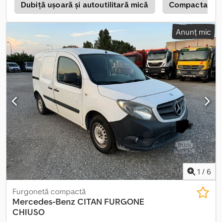
z
Dubiţă uşoară şi autoutilitară mică
Compactator
Anunț mic
1
/
6
Furgonetă compactă
Mercedes-Benz
CITAN FURGONE
CHIUSO