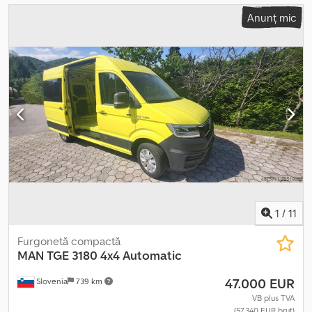
Anunț mic
1
/
11
Furgonetă compactă
MAN
TGE 3180 4x4 Automatic
47.000 EUR
Slovenia
739 km
VB plus TVA
(57.340 EUR brut)