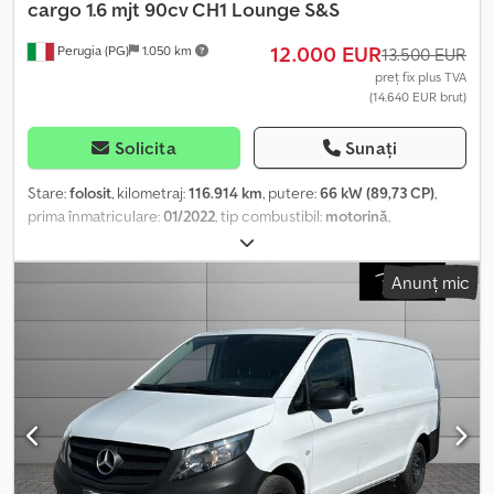
cargo 1.6 mjt 90cv CH1 Lounge S&S
12.000 EUR
Perugia (PG)
1.050 km
13.500 EUR
preț fix plus TVA
(14.640 EUR brut)
Solicita
Sunați
Stare:
folosit
, kilometraj:
116.914 km
, putere:
66 kW (89,73 CP)
,
prima înmatriculare:
01/2022
, tip combustibil:
motorină
,
configurație ax:
4x2
, culoare:
alb
, tip de angrenaj:
mecanic
, clasă
de emisii:
Euro 6
, suspensie:
oțel
, număr de locuri:
3
, Dotări:
aer
Anunț mic
condiționat, servodirecție
, Informațiile prezentate nu constituie
element contractual Dcedpfxeyzg Aus Acrsk