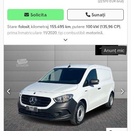
(22.570 EUR brut)
Solicita
Sunați
Stare:
folosit
, kilometraj:
155.495 km
, putere:
100 kW (135,96 CP)
,
prima înmatriculare:
11/2020
, tip combustibil:
motorină
,
configurație ax:
4x2
, culoare:
alb
, tip de angrenaj:
mecanic
, clasă
de emisii:
Euro 6
, suspensie:
oțel
, număr de locuri:
3
, Dotări:
aer
Anunț mic
condiționat, servodirecție
, Informațiile prezentate nu constituie
element contractual Dodpfxevii Nuo Acreck