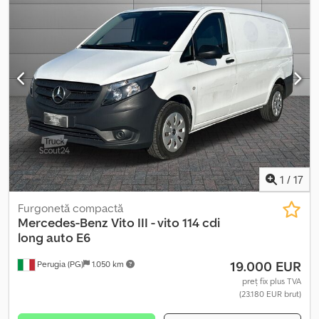
1
/
17
Furgonetă compactă
Mercedes-Benz
Vito III - vito 114 cdi
long auto E6
19.000 EUR
Perugia (PG)
1.050 km
preț fix plus TVA
(23.180 EUR brut)