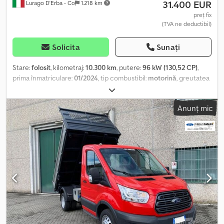
31.400 EUR
Lurago D'Erba - Co
1.218 km
preț fix
(TVA ne deductibil)
Solicita
Sunați
Stare:
folosit
, kilometraj:
10.300 km
, putere:
96 kW (130,52 CP)
,
prima înmatriculare:
01/2024
, tip combustibil:
motorină
, greutatea
maximă de încărcare:
900 kg
, greutate totală:
3.500 kg
,
configurație ax:
4x2
, tip de angrenaj:
mecanic
, clasă de emisii:
Anunț mic
Euro 6
, număr de locuri:
3
, lungimea spațiului de încărcare:
3.500
mm
, lățimea spațiului de încărcare:
2.200 mm
, înălțime spațiu de
încărcare:
2.200 mm
, An de fabricație:
2024
, - Camion folosit, în
stare ca nouă - 35 de tone, sarcină maximă, punți spate duble,
suspensie ranforsată, - An fabricație: ianuarie 2024, motor 130 CP,
Td, Euro 6d, cutie de viteze cu 6 trepte, 10.300 km, - Echipare
TREND: aer condiționat, ABS, radio, roată de rezervă, două chei, -
Vopsea metalizată: gri magnetic - Benă cu laterale din aluminiu
(dimensiuni exterioare: 3500 x 2200 x înălțime 2200 mm), prelată și
sistem de tensionare, uși spate, spoiler, - Vehicul în stare
excelentă, anvelope la 95%, caroserie bine întreținută, interior