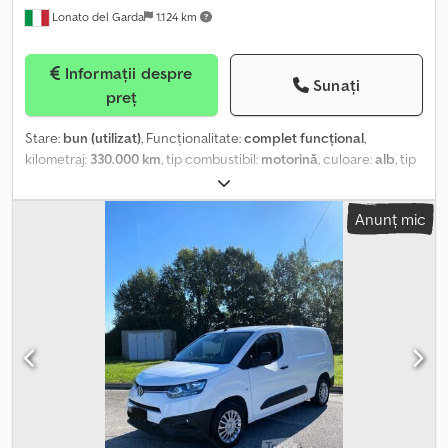
Lonato del Garda
1.124 km
Informații despre
Sunați
preț
Stare:
bun (utilizat)
, Funcționalitate:
complet funcțional
,
kilometraj:
330.000 km
, tip combustibil:
motorină
, culoare:
alb
, tip
de angrenaj:
mecanic
, clasă de emisii:
Euro 5
, An de fabricație:
2014
, Dotări:
ABS, aer condiționat
, Autocamion second hand
Anunț mic
Mercedes-Benz Citan furgon închis, an fabricație 2004, transmisie
manuală, lungime totală a autovehiculului 4.300 mm, greutate
totală 1.950 kg, sarcină utilă 520 kg, aer condiționat, ABS, Euro5 B,
oglinzi și geamuri electrice, radio, rulaj 330.000 km, în stare bună
de funcționare. Dcjdpfouiy Najx Acrjk