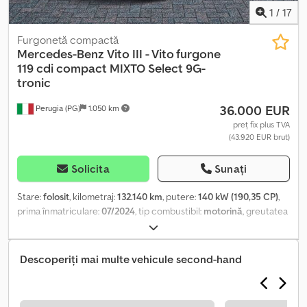
1
/
17
Furgonetă compactă
Mercedes-Benz
Vito III - Vito furgone
119 cdi compact MIXTO Select 9G-
tronic
36.000 EUR
Perugia (PG)
1.050 km
preț fix plus TVA
(43.920 EUR brut)
Solicita
Sunați
Stare:
folosit
, kilometraj:
132.140 km
, putere:
140 kW (190,35 CP)
,
prima înmatriculare:
07/2024
, tip combustibil:
motorină
, greutatea
maximă de încărcare:
795 kg
, configurație ax:
4x2
, tip de angrenaj:
automat
, clasă de emisii:
Euro 6
, suspensie:
oțel
, număr de locuri:
2
, Dotări:
aer condiționat, servodirecție
, Informațiile prezentate
Descoperiți mai multe vehicule second-hand
nu constituie element contractual Dcjdpfxszhcwre Acrsk