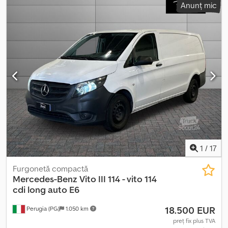
Anunț mic
număr de locuri:
2
, Dotări:
aer condiționat, servodirecție
,
Informațiile prezentate nu constituie element contractual
Dodpjvii Ikefx Acrjck
1
/
17
Furgonetă compactă
Mercedes-Benz
Vito III 114 - vito 114
cdi long auto E6
18.500 EUR
Perugia (PG)
1.050 km
preț fix plus TVA