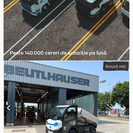
Peste 140.000 cereri de achiziție pe lună
Selectați pachetul distribuitorului
Anunț mic