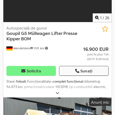
1
/
26
Autospecială de gunoi
Goupil
G5 Müllwagen Lifter Presse
Kipper BOM
16.900 EUR
Wendelstein
1.101 km
preț fix plus TVA
(20.111 EUR brut)
Solicita
Sunați
Stare:
folosit
, Funcționalitate:
complet funcțional
, kilometraj:
54.673 km
, prima înmatriculare:
10/2018
, tip combustibil:
electric
,
greutatea goală:
1.495 kg
, greutatea maximă de încărcare:
506 kg
,
greutate totală:
2.001 kg
, configurație ax:
4x2
, combustibil:
Anunț mic
electricitate
, culoare:
alb
, cabină șofer:
cabina de zi
, tip de
angrenaj:
automat
, suspensie:
oțel
, număr de locuri:
2
, lungime
totală:
3.995 mm
, lățime totală:
1.739 mm
, înălțime totală:
2.172 mm
,