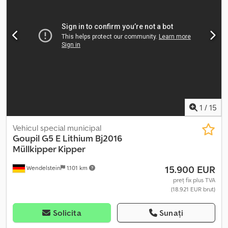
înapoi: 1, Potrivit pentru (model): Unimog, camion, Prima
înmatriculare: 2023_____Goupil G 4 vehicul electric de închiriat. 50
km/h, basculantă, încălzitor staționar Webasto, baterie litiu 13,8
kW/h, sarcină utilă aprox. 1.000 kg. Livrare gratuită pe o rază de 100
km. Adresă ridicare: Donaustrasse 10, 94491 Hengersberg. Detalii
la cerere. Depozit: 93095 Hagelstadt. Dsdpfjqkb A Isx Aprewa
1
/
15
Vehicul special municipal
Goupil
G5 E Lithium Bj2016
Müllkipper Kipper
15.900 EUR
Wendelstein
1.101 km
preț fix plus TVA
(18.921 EUR brut)
Solicita
Sunați