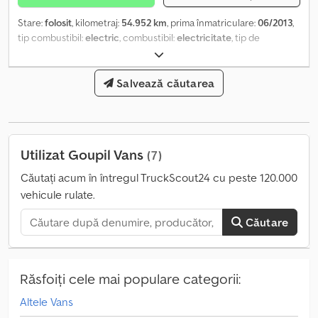
Stare:
folosit
, kilometraj:
54.952 km
, prima înmatriculare:
06/2013
,
tip combustibil:
electric
, combustibil:
electricitate
, tip de
angrenaj:
automat
, numărul de trepte de viteză:
1
, An de
fabricație:
2013
, Dotări:
filtru de particule, istoric complet de
service
, Număr de uși: 2 An model: 2026 Interior: negru, Skai
Salvează căutarea
Dwsdpfx Asxg Ddkoprja Număr de proprietari: 1 Număr de chei: 2
Producător: Dani Autobedrijven B.V. Ootmarsumseweg 110 7665SE
ALBERGEN, NL
Utilizat Goupil Vans
(7)
Căutați acum în întregul TruckScout24 cu peste 120.000
vehicule rulate.
Căutare
Răsfoiți cele mai populare categorii:
Altele Vans