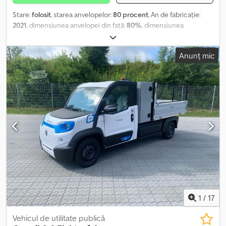
Stare:
folosit
, starea anvelopelor:
80 procent
, An de fabricație:
2021
, dimensiunea anvelopei din față:
80%
, dimensiunea
anvelopei din spate:
80%
, viteză maximă:
80 km/h
, Prima
înmatriculare: 2021_____Vindem aici utilajul nostru de prezentare
Anunț mic
Goupil G6, cu baterie litiu de 28,8 kWh, clasa de vehicul N1,
autonomie (conform WLTC și testată în practică) de până la ~110
km. Display color LCD HD, senzor de lumină și ploaie, încălzire
electrică de 5000W, servodirecție, faruri și stopuri LED, frână cu
recuperare, uși cu oglinzi reglabile și rabatabile electric, geamuri
electrice, protecție la baza șasiului, cuplă de remorcă cu cap
sferic, sarcină maximă remorcabilă (cu frână) 1700 kg, conform
StVZO. Cutie de transport și scule în spatele cabinei. Radio cu
MP3 și Bluetooth, girofar LED, încălzire pentru scaunul șoferului,
comenzi în cabină pentru funcțiile vehiculului, basculant scurt cu
trei laturi din aluminiu rabatabile, suprastructură cu grilaj pentru
vehicule combinate. Informații suplimentare la cerere. Locația:
93095 Hagelstadt. Djdpfxeqk N D Ae Aprswa
1
/
17
Vehicul de utilitate publică