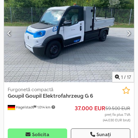
1
/
17
Furgonetă compactă
Goupil
Goupil Elektrofahrzeug G 6
37.000 EUR
Hagelstadt
1.014 km
59.500 EUR
preț fix plus TVA
(44.030 EUR brut)
Solicita
Sunați