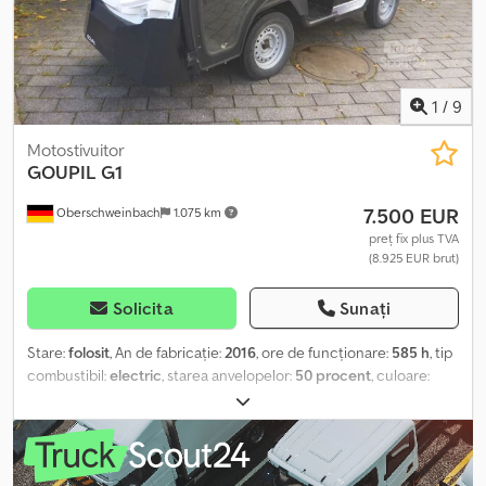
Hengersberg. Detalii la cerere. Locație depozit: 94491
Hengersberg. Dedpfx Aoqklyxeprswa
1
/
9
Motostivuitor
GOUPIL
G1
7.500 EUR
Oberschweinbach
1.075 km
preț fix plus TVA
(8.925 EUR brut)
Solicita
Sunați
Stare:
folosit
, An de fabricație:
2016
, ore de funcționare:
585 h
, tip
combustibil:
electric
, starea anvelopelor:
50 procent
, culoare:
altul
,