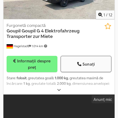
1
/
12
Furgonetă compactă
Goupil
Goupil G 4 Elektrofahrzeug
Transporter zur Miete
Hagelstadt
1.014 km
Informații despre
Sunați
preț
Stare:
folosit
, greutatea goală:
1.000 kg
, greutatea maximă de
încărcare:
1 kg
, greutate totală:
2.000 kg
, dimensiunea anvelopei:
315/55R16 MPT
, starea anvelopelor:
100 procent
, An de fabricație:
2023
, ore de funcționare:
200 h
, dimensiunea anvelopei din față:
Anunț mic
315/55R16 MPT | 100%
, dimensiunea anvelopei din spate:
315/55R16 MPT | 100%
, greutate operațională:
2.000 kg
, viteză
maximă:
50 km/h
, Anvelope (față): 315/55R16 MPT, Anvelope (spate):
315/55R16 MPT, Ore de funcționare: 200, Trepte înainte: 1, Trepte