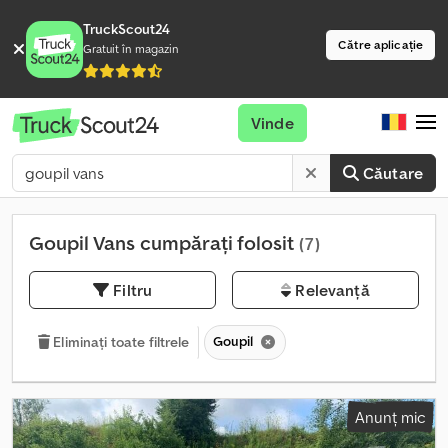
TruckScout24
Către aplicație
Gratuit în magazin
Vinde
Căutare
Goupil Vans cumpărați folosit
(7)
Filtru
Relevanță
Goupil
Eliminați toate filtrele
Anunț mic