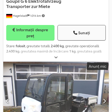
Goupil
G 6 Elektrofahrzeug
Transporter zur Miete
Hagelstadt
1.014 km
Informații despre
Sunați
preț
Stare:
folosit
, greutate totală:
2.400 kg
, greutate operațională:
2.400 kg
, greutatea maximă de încărcare:
1 kg
, greutatea goală:
1.200 kg
, dimensiunea anvelopei:
315/55R16 MPT
, An de
fabricație:
2021
, ore de funcționare:
400 h
, starea anvelopelor:
80
Anunț mic
procent
, dimensiunea anvelopei din față:
315/55R16 MPT | 80%
,
dimensiunea anvelopei din spate:
315/55R16 MPT | 80%
, viteză
maximă:
80 km/h
, Anvelope (f): 315/55R16 MPT, Anvelope (sp):
315/55R16 MPT, Ore de funcționare: 400, Trepte înainte: 1, Trepte
înapoi: 1, Potrivit pentru (model): Unimog, camion, Prima
înmatriculare: 2021_____Goupil G 6 Vehicul electric de închiriat.
80 km/h, basculant, încălzire, baterie litiu 28,8 kWh, sarcină utilă
cca. 1.200 KG. Autonomie cca. 130 kilometri. Livrare gratuită pe o
rază de 100 kilometri. Adresa de preluare: Donaustrasse 10, 94491