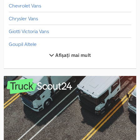
Chevrolet Vans
Chrysler Vans
Giotti Victoria Vans
Goupil Altele
Afișați mai mult
Goupil Basculator
Goupil Dubă Cu Cutie
Goupil Gunoaie/Eliminare
Goupil Servicii De Refrigerare/So/Fresh Service
Goupil Utilitate Publică
Humri Vans
Lemon Vans