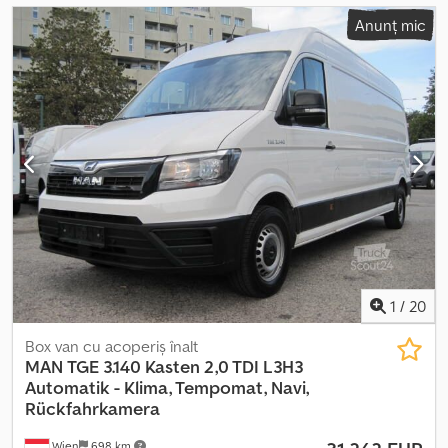
Anunț mic
1
/
20
Box van cu acoperiș înalt
MAN
TGE 3.140 Kasten 2,0 TDI L3H3
Automatik - Klima, Tempomat, Navi,
Rückfahrkamera
Wien
698 km