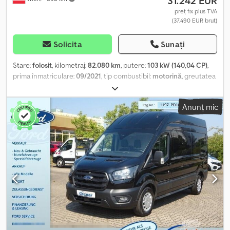
31.242 EUR
preț fix plus TVA
(37.490 EUR brut)
Solicita
Sunați
Stare:
folosit
, kilometraj:
82.080 km
, putere:
103 kW (140,04 CP)
,
prima înmatriculare:
09/2021
, tip combustibil:
motorină
, greutatea
maximă de încărcare:
960 kg
, greutate totală:
3.500 kg
,
dimensiunea anvelopei:
16 zoll
, combustibil:
motorină
, culoare:
Anunț mic
alb
, tip de angrenaj:
automat
, clasă de emisii:
Euro 6
, lungimea
spațiului de încărcare:
4.200 mm
, lățimea spațiului de încărcare:
1.750 mm
, înălțime spațiu de încărcare:
1.900 mm
, greutate
operațională:
3.000 kg
, Dotări:
ABS, aer condiționat, airbag,
computer de bord, controlul tracțiunii, cuplaj remorcă, pilot
automat de viteză, program electronic de stabilitate (ESP),
sistem de imobilizare, sistem de navigație, uşă glisantă,
închidere centralizată
, Vehiculul se află într-o stare tehnică și
estetică excelentă. Vehiculele oferite spre vânzare sunt verificate
și reparate în atelierul nostru auto autorizat. Vehicul nefumător
Dotări: Prim proprietar, ABS, ASR, ESP, airbag șofer, a treia lumină
de frână, oglinzi exterioare reglabile electric, geamuri electrice,