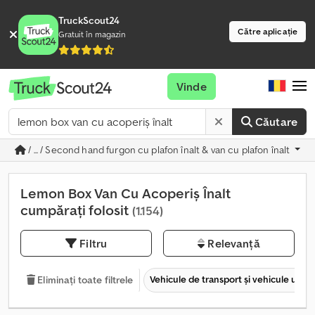
TruckScout24
Către aplicație
Gratuit în magazin
Vinde
Căutare
/ ... / Second hand furgon cu plafon înalt & van cu plafon înalt
Lemon Box Van Cu Acoperiș Înalt
cumpărați folosit
(1.154)
Filtru
Relevanță
Vehicule de transport şi vehicule utilit
Eliminați toate filtrele