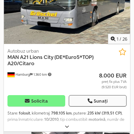
noastră de Facebook.
1
/
26
Autobuz urban
MAN
A21 Lions City (DE*Euro5*TOP)
A20/Citaro
8.000 EUR
Hamburg
1.360 km
preț fix plus TVA
(9.520 EUR brut)
Solicita
Sunați
Stare:
folosit
, kilometraj:
798.105 km
, putere:
235 kW (319,51 CP)
,
prima înmatriculare:
10/2010
, tip combustibil:
motorină
, număr de
locuri:
41
, tip de angrenaj:
automat
, clasă de emisii:
Euro 5
,
culoare:
gri
, frâne:
retarder
, An de fabricație:
2010
, Dotări:
ABS,