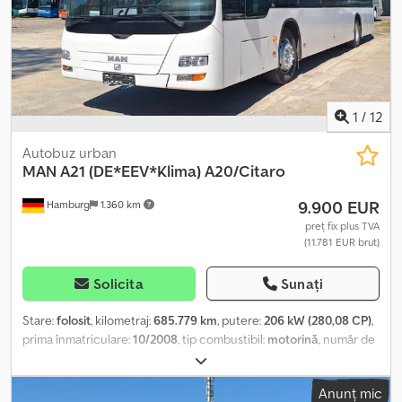
1
/
12
Autobuz urban
MAN
A21 (DE*EEV*Klima) A20/Citaro
9.900 EUR
Hamburg
1.360 km
preț fix plus TVA
(11.781 EUR brut)
Solicita
Sunați
Stare:
folosit
, kilometraj:
685.779 km
, putere:
206 kW (280,08 CP)
,
prima înmatriculare:
10/2008
, tip combustibil:
motorină
, număr de
locuri:
37
, tip de angrenaj:
automat
, clasă de emisii:
Euro 5
,
culoare:
alb
, frâne:
retarder
, An de fabricație:
2008
, Dotări:
ABS,
Anunț mic
aer condiționat, program electronic de stabilitate (ESP),