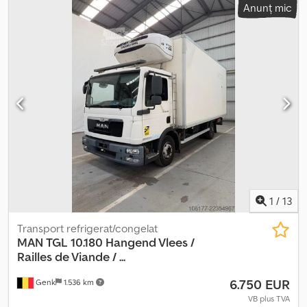
Anunț mic
aer condiționat, program electronic de stabilitate (ESP),
încălzitor staționar
, Autobuz MAN A21 Lion's City, primul
proprietar, vehicul german, 41 de locuri/39 de locuri în picioare,
aer condiționat, transmisie automată, EEV. Posibilitate de
acceptare a unui vehicul vechi ca plată parțială. Wulmstorfer Str.
70, DE-21629 Neu Wulmstorf Preț net: 8.000 € Vă invităm să vă
convingeți singuri de starea optică și tehnică, la fața locului. Vă
oferim asistență pentru export: confirmare originală a datelor
pentru omologarea în țara de destinație, declarație de la furnizor,
întocmirea documentelor de export, plăcuțe de înmatriculare
temporare, dacă este necesar. -O inspecție și un test de
conducere sunt posibile în orice moment, inclusiv în weekend,
după o programare telefonică! Acceptarea unui vehicul vechi ca
plată parțială și transportul vehiculului se fac la cerere.
1
/
13
Csdpjxgaktjfx Abgjha Vizitați pagina noastră de Facebook.
Transport refrigerat/congelat
MAN
TGL 10.180 Hangend Vlees /
Railles de Viande / ...
6.750 EUR
Genk
1.536 km
VB plus TVA