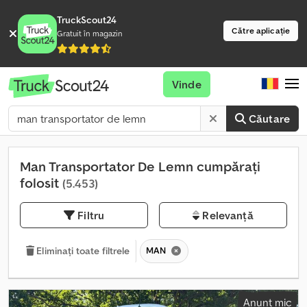
TruckScout24
Către aplicație
Gratuit în magazin
Vinde
Căutare
Man Transportator De Lemn cumpărați
folosit
(5.453)
Filtru
Relevanță
MAN
Eliminați toate filtrele
Anunț mic