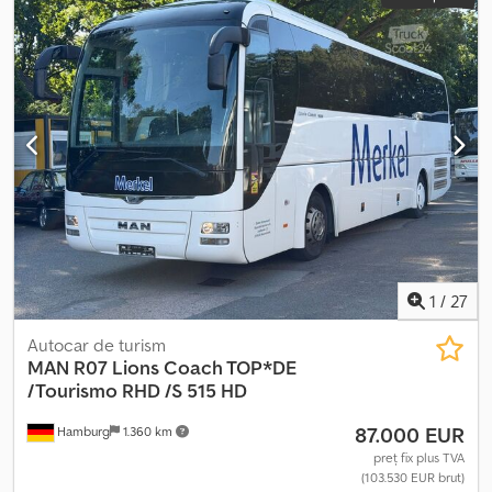
1
/
27
Autocar de turism
MAN
R07 Lions Coach TOP*DE
/Tourismo RHD /S 515 HD
87.000 EUR
Hamburg
1.360 km
preț fix plus TVA
(103.530 EUR brut)