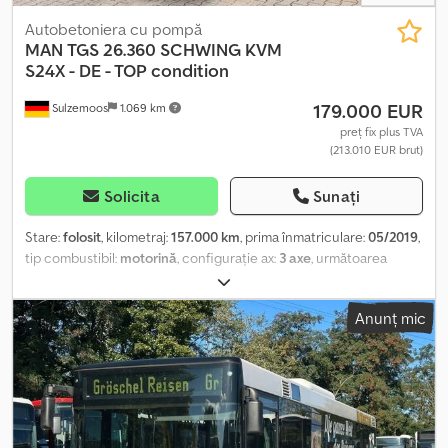
Autobetoniera cu pompă
MAN
TGS 26.360 SCHWING KVM
S24X - DE - TOP condition
179.000 EUR
Sulzemoos
1.069 km
preț fix plus TVA
(213.010 EUR brut)
Solicita
Sunați
Stare:
folosit
, kilometraj:
157.000 km
, prima înmatriculare:
05/2019
,
tip combustibil:
motorină
, configurație ax:
3 axe
, următoarea
inspecție (TÜV):
05/2026
, clasă de emisii:
Euro 6
, An de fabricație:
2018
, Dotări:
ABS, aer condiționat, program electronic de
Anunț mic
stabilitate (ESP), sistem de navigație
, MAN TGS, pompă mobilă de
beton Schwing MAN TGS 26.360 6x4 aprox. 157.000 km
Documente de înmatriculare germane Vehicul în stare perfectă
SCHWING KVM S24X aprox. 1500 ore de funcționare gata de
utilizare imediată capac pentru buncăr Chsdszlzatepfx Abgsa
valvă de strângere aparat de curățare cu presiune înaltă
anvelope, uzură aprox. 70% Toate informațiile sunt oferite fără