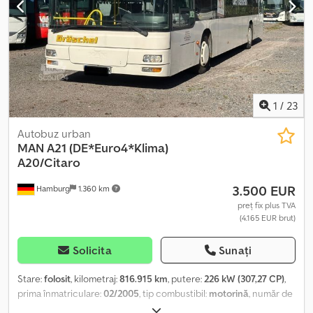
garanție, nu se asumă responsabilitatea pentru eventualele erori.
Vânzarea este supusă disponibilității. Vânzare doar către clienți
comerciali. Fotografiile au fost editate doar în scopul protejării
clientului.
1
/
23
Autobuz urban
MAN
A21 (DE*Euro4*Klima)
A20/Citaro
3.500 EUR
Hamburg
1.360 km
preț fix plus TVA
(4.165 EUR brut)
Solicita
Sunați
Stare:
folosit
, kilometraj:
816.915 km
, putere:
226 kW (307,27 CP)
,
prima înmatriculare:
02/2005
, tip combustibil:
motorină
, număr de
locuri:
35
, tip de angrenaj:
automat
, clasă de emisii:
Euro 4
,