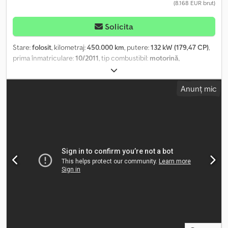
(8.168 EUR brut)
Solicita
Stare:
folosit
, kilometraj:
450.000 km
, putere:
132 kW (179,47 CP)
,
prima înmatriculare:
10/2011
, tip combustibil:
motorină
,
dimensiunea anvelopei:
235/75R17.5
, configurație ax:
4x2
,
combustibil:
motorină
, frâne:
frânare de motor
, culoare:
alb
,
Anunț mic
cabină șofer:
cabina de zi
, tip de angrenaj:
mecanic
, clasă de
emisii:
Euro 5
, suspensie:
oțel-aer
, An de fabricație:
2011
, Dotări:
ABS, AdBlue, filtru de particule, oglindă electrică, reglare
electrică a geamurilor, închidere centralizată
, = Opțiuni și
accesorii suplimentare = - Servodirecție - Faruri cu lumini lungi -
Filtru de particule - Radio/CD player - Cutie de scule = Informații
suplimentare = Transmisie Transmisie: ZF, manuală Configurația
axelor Dimensiunea anvelopelor: 235/75R17.5 Chedpjzmia Dofx
Abgoa Frâne: Frâne cu discuri Axa față: Direcțională; Profilul
anvelopei stânga: 50%; Profilul anvelopei dreapta: 50%;
Suspensie: Suspensie pe arcuri lamelare Axa spate: Profilul
anvelopei stânga: 50%; Profilul anvelopei dreapta: 50%;
Suspensie: Suspensie pneumatică Greutăți Greutate goală: 7.665