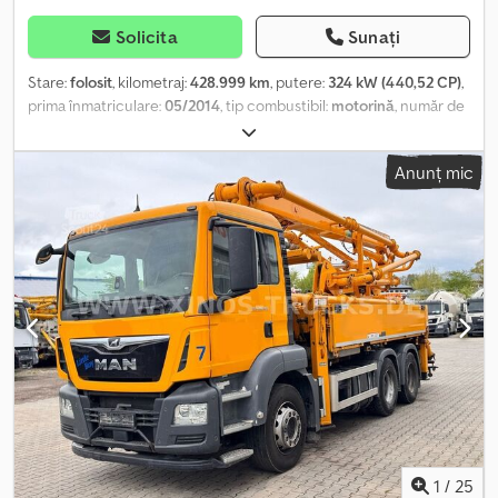
Solicita
Sunați
Stare:
folosit
, kilometraj:
428.999 km
, putere:
324 kW (440,52 CP)
,
prima înmatriculare:
05/2014
, tip combustibil:
motorină
, număr de
locuri:
51
, tip de angrenaj:
automat
, clasă de emisii:
Euro 6
,
culoare:
alb
, frâne:
retarder
, An de fabricație:
2014
, Dotări:
ABS,
Anunț mic
aer condiționat, baie, program electronic de stabilitate (ESP),
sistem de navigație, încălzitor staționar
, Autocar MAN R07 Lion's
Coach, de la primul proprietar, vehicul german. 51 de scaune
rabatabile, aer condiționat automat, Euro 6, dotare completă.
Chsdozqx Rmspfx Abgja Preț net: 87.000 de euro. Vă invităm să vă
convingeți singuri de starea optică și tehnică la fața locului. Vă
oferim asistență pentru export: confirmare originală a datelor
pentru omologarea în țară, declarație de la furnizor, întocmire
documente de export, plăcuțe de identificare vamală, dacă este
necesar. -O inspecție și un test de conducere sunt posibile în
orice moment, inclusiv în weekend, după o programare
telefonică! Acceptăm vehicule în schimb și oferim transportul
vehiculului la cerere. Vizitați pagina noastră de Facebook.
1
/
25