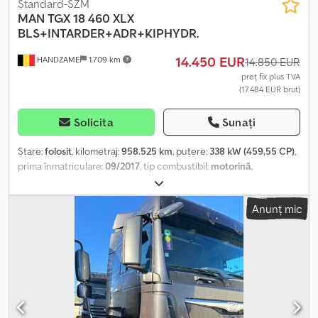
Standard-SZM
MAN
TGX 18 460 XLX
BLS+INTARDER+ADR+KIPHYDR.
14.450 EUR
HANDZAME
1.709 km
14.850 EUR
preț fix plus TVA
(17.484 EUR brut)
Solicita
Sunați
Stare:
folosit
, kilometraj:
958.525 km
, putere:
338 kW (459,55 CP)
,
prima înmatriculare:
09/2017
, tip combustibil:
motorină
,
dimensiunea anvelopei:
315/80R22,5
, configurație ax:
4x2
,
ampatament:
3.600 mm
, combustibil:
motorină
, frâne:
intarder
,
Anunț mic
culoare:
alb
, cabină șofer:
cabina de dormit
, tip de angrenaj:
automat
, clasă de emisii:
Euro 6
, suspensie:
oțel-aer
, An de
fabricație:
2017
, Dotări:
aer condiționat, frigider, reglare electrică
a geamurilor, sistem de navigație, spoiler
, Dimensiune anvelope:
315/80R22,5 Axă față: suspensie cu arcuri lamelare Axă spate:
dublă anvelopare; suspensie pneumatică Tracțiune: pe roți
Greutate proprie: 7.634 kg Sarcină utilă: 11.366 kg MMA: 19.000 kg =
Alte opțiuni și dotări = - Spoiler de acoperiș - Hidraulică