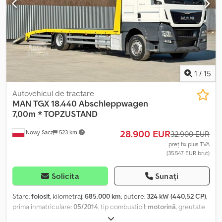
1
/
15
Autovehicul de tractare
MAN
TGX 18.440 Abschleppwagen
7,00m * TOPZUSTAND
28.900 EUR
Nowy Sacz
523 km
32.900 EUR
preț fix plus TVA
(35.547 EUR brut)
Solicita
Sunați
Stare:
folosit
, kilometraj:
685.000 km
, putere:
324 kW (440,52 CP)
,
prima înmatriculare:
05/2014
, tip combustibil:
motorină
, greutate
totală:
18.000 kg
, configurație ax:
2 axe
, frâne:
retarder
, culoare: