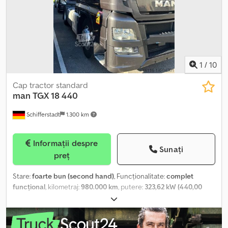
basculabilă - Priză de putere (PTO) Dcodpfx Amswvq I Rj Ejk
1
/
10
Cap tractor standard
man
TGX 18 440
Schifferstadt
1.300 km
Informații despre
Sunați
preț
Stare:
foarte bun (second hand)
, Funcționalitate:
complet
funcțional
, kilometraj:
980.000 km
, putere:
323,62 kW (440,00
CP)
, prima înmatriculare:
06/2016
, tip combustibil:
motorină
,
greutate totală:
18.000 kg
, configurație ax:
4x2
, culoare:
gri
, An de
fabricație:
2016
, Dotări:
ABS, aer condiționat, blocare diferențial,