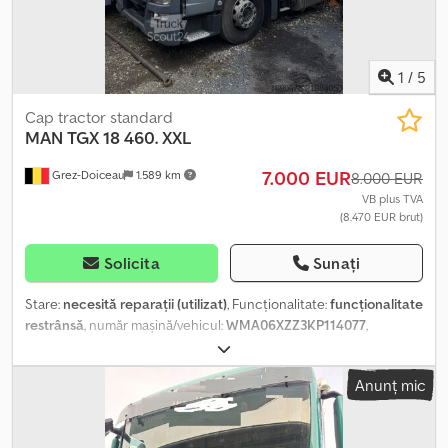
1
/
5
Cap tractor standard
MAN
TGX 18 460. XXL
7.000 EUR
Grez-Doiceau
1.589 km
8.000 EUR
VB plus TVA
(8.470 EUR brut)
Solicita
Sunați
Stare:
necesită reparații (utilizat)
, Funcționalitate:
funcționalitate
restrânsă
, număr mașină/vehicul:
WMA06XZZ3KP114077
,
kilometraj:
588.651 km
, prima înmatriculare:
06/2018
, greutatea
goală:
7.383 kg
, dimensiunea anvelopei:
305/70 22.5
, starea
Anunț mic
anvelopelor:
70 procent
, configurație ax:
2 axe
, ampatament:
3.900 mm
, combustibil:
motorină
, capacitatea rezervorului de
combustibil:
1.160 l
, frâne:
frânare de motor
, culoare:
alb
, tip de