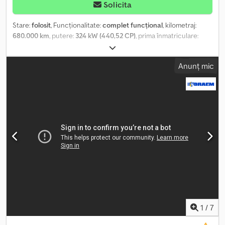
Solicita
Stare:
folosit
, Funcționalitate:
complet funcțional
, kilometraj:
680.000 km
, putere:
324 kW (440,52 CP)
, prima înmatriculare:
08/2026
, greutate totală:
18.000 kg
, tip combustibil:
motorină
,
culoare:
alb
, greutatea maximă de încărcare:
18.000 kg
, greutatea
Anunț mic
goală:
7.400 kg
, combustibil:
motorină
, cabină șofer:
cabina de
dormit
, tip de angrenaj:
automat
, clasă de emisii:
Euro 5
, An de
fabricație:
2011
, Dotări:
ABS, AdBlue, aer condiționat, blocare
diferențial, controlul tracțiunii, pilot automat de viteză,
încălzitor staționar, înmatriculare auto
, Vindem un cap tractor
MAN, model TGX 18.44, fabricat în 2011, cu aproximativ 680.000 km
la bord, împreună cu o remorcă frigorifică Schmitz Cargobull,
model SKO 24, fabricată în 2008. Ambele vehicule sunt în prezent
înmatriculate și pot fi inspectate după o înțelegere prealabilă.
Dsdpfszr Nghex Am Esck
1
/
7