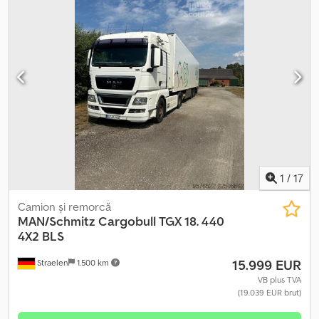
1
/
17
Camion și remorcă
MAN/Schmitz Cargobull
TGX 18. 440
4X2 BLS
15.999 EUR
Straelen
1.500 km
VB plus TVA
(19.039 EUR brut)