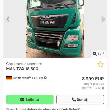
angrenaj:
automat
, clasă de emisii:
Euro 6
, suspensie:
oțel-aer
,
număr de paturi:
2
, An de fabricație:
2018
, Dotări:
ABS, AdBlue,
EBS (Sistem de frânare electronic), Port USB, Tahograf, aer
condiționat, aparat de aer condiționat de parcare, computer
de bord, filtru de particule, frigider, oglindă electrică, pilot
automat de viteză, rezervor secundar de combustibil,
servodirecție, sistem de navigație, închidere centralizată,
încălzitor staționar
, Motor defect. Djdpfx Amsy T R Hze Eeck
1
/
6
Cap tractor standard
MAN
TGX 18 500
8.999 EUR
Schifferstadt
1.300 km
preț fix plus TVA
(10.709 EUR brut)
Solicita
Sunați
Stare:
Suport defect de piese de schimb (folosit)
,