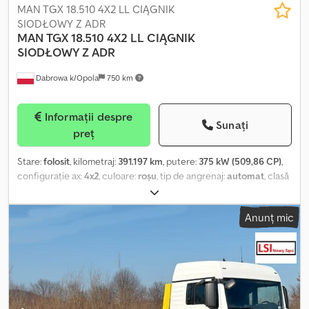
completă de 36 de luni | Erori de introducere, erori și vânzare
MAN TGX 18.510 4X2 LL CIĄGNIK
anticipată cu rezervă. Dsdozq D Hyepfx Am Eock
SIODŁOWY Z ADR
MAN
TGX 18.510 4X2 LL CIĄGNIK
SIODŁOWY Z ADR
Dabrowa k/Opola
750 km
Informații despre
Sunați
preț
Stare:
folosit
, kilometraj:
391.197 km
, putere:
375 kW (509,86 CP)
,
configurație ax:
4x2
, culoare:
roșu
, tip de angrenaj:
automat
, clasă
de emisii:
Euro 6
, lungime totală:
6.280 mm
, lățime totală:
2.550
mm
, înălțime totală:
3.930 mm
, An de fabricație:
2023
, Dotări:
ABS,
Anunț mic
aer condiționat, blocare diferențial, oglindă electrică, reglare
electrică a geamurilor, închidere centralizată
, - Climatizare -
Geam de plafon - Radio - Încălzire Dsdpjzr D R Ujfx Am Ejck