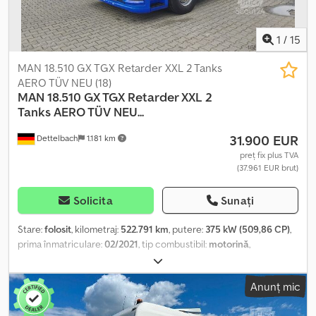
1
/
15
MAN 18.510 GX TGX Retarder XXL 2 Tanks
AERO TÜV NEU (18)
MAN
18.510 GX TGX Retarder XXL 2
Tanks AERO TÜV NEU...
31.900 EUR
Dettelbach
1.181 km
preț fix plus TVA
(37.961 EUR brut)
Solicita
Sunați
Stare:
folosit
, kilometraj:
522.791 km
, putere:
375 kW (509,86 CP)
,
prima înmatriculare:
02/2021
, tip combustibil:
motorină
,
dimensiunea anvelopei:
385/55R22,5
, configurație ax:
4x2
,
combustibil:
motorină
, frâne:
retarder
, culoare:
albastru
, cabină
Anunț mic
șofer:
cabina de dormit
, tip de angrenaj:
automat
, clasă de emisii:
Euro 6
, suspensie:
aer
, lungime totală:
5.880 mm
, lățime totală: