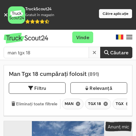
TruckScout24
Către aplicație
Gratuit în magazin
Vinde
Căutare
Man Tgx 18 cumpărați folosit
(891)
Filtru
Relevanță
MAN
TGX 18
TGX
Eliminați toate filtrele
Anunț mic