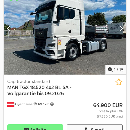
2.550 mm
, înălțime totală:
3.880 mm
, An de fabricație:
2021
, Dotări:
ABS, aer condiționat, blocare diferențial, computer de bord,
frigider, oglindă electrică, pilot automat de viteză, proiectoare
de ceață, reglare electrică a geamurilor, retarder,
servodirecție, închidere centralizată, încălzire scaun
, -
Avertizare la părăsirea benzii Dodpfx Aey Uaq Eem Eock -
Climatizare - Geam de plafon - Punte cu roți duble - Radio -
Scaune față încălzite - Tahograf - Volan multifuncțional
1
/
15
Cap tractor standard
MAN
TGX 18.520 4x2 BL SA -
Vollgarantie bis 09.2026
64.900 EUR
Oyenhausen
697 km
preț fix plus TVA
(77.880 EUR brut)
Solicita
Sunați