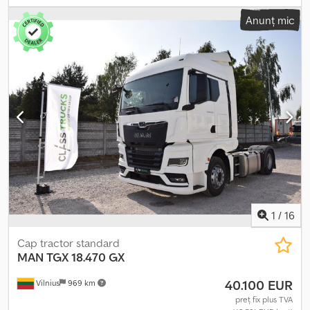
alb
, tip de angrenaj:
automat
, lungimea spațiului de încărcare:
Anunț mic
8.000 mm
, lățimea spațiului de încărcare:
1.050 mm
, înălțime
spațiu de încărcare:
2.530 mm
, An de fabricație:
2014
, Dotări:
ABS,
aer condiționat, macara
, MAN TGX 18.440 Autospecială tractare
8,00 m Importat / FĂRĂ ACCIDENT ÎN STARE BUNĂ! Dcsdpeyu
Hlbjfx Am Eek ? AN ANFABRICATIE: 2014 ? KILOMETRAJ: 685 000
km ECHIPARE: ? ABS ? GEAMURI ELECTRICE ? AER CONDIȚIONAT
? SERVODIRECȚIE ? TAHOGRAF ? RETARDER SPAȚIU DE
ÎNCĂRCARE: 800 x 105 x 253 GREUTATE TOTALĂ: 18 000 kg
DIMENSIUNE ANVELOPE: 315/70R22,5 AMPATAMENT: 550 cm
SUSPENSIE: PE AER TEL: * KUBA – POLONEZĂ, ENGLEZĂ,
GERMANĂ, ITALIANĂ * SEBASTIAN – POLONEZĂ, GERMANĂ,
ITALIANĂ, ???? * LASZLO – MAGHIARĂ * COSTEL – ROMÂNĂ (În
România ne ocupăm de toate formalitățile pentru export, inclusiv
numere) RADEK – ???? : 8744
1
/
16
Cap tractor standard
MAN
TGX 18.470 GX
40.100 EUR
Vilnius
969 km
preț fix plus TVA