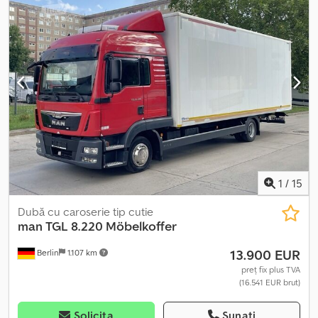
de fabricație:
2022
, Dotări:
AdBlue, Tahograf, aer condiționat,
blocare diferențial, cuplaj remorcă, pilot automat de viteză
,
MAN TGL 8.190 4×2 / cabină de dormit / 80 mii km!!! / 2022 /
ansamblu An 2022 Kilometraj: 80 mii Date tehnice MMA: 7.490 kg
MMA cu remorcă: 17.976 kg Euro 6 Putere: 190 CP 4×2 Suspensie
pneumatică spate Blocare diferențial Cuplă de remorcă Suport
pentru roată de rezervă Suprastructură cu prelată culisantă
Include o remorcă cu 3 axe. Cabină de dormit Cutie de viteze
manuală Trapă Tempomat Aer condiționat Tachograf Djdpfozrf
Iuox Andock Vehiculul a fost cumpărat și verificat într-un
showroom MAN. 100% fără accidente, documentație completă, 1
proprietar Stare tehnică și vizuală excelentă.
1
/
15
Dubă cu caroserie tip cutie
man
TGL 8.220 Möbelkoffer
13.900 EUR
Berlin
1.107 km
preț fix plus TVA
(16.541 EUR brut)
Solicita
Sunați