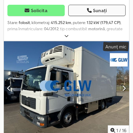
încărcare • Plăci de protecție Platformă LEITNER • Dimensiuni
interioare: 4.100 x 2.350 x 600 mm • Podea din tablă • Pereți laterali
Solicita
Sunați
din aluminiu • Pereți laterali rabatabili
Stare:
folosit
, kilometraj:
415.252 km
, putere:
132 kW (179,47 CP)
,
prima înmatriculare:
04/2012
, tip combustibil:
motorină
, greutate
totală:
7.490 kg
, culoare:
roșu
, tip de angrenaj:
automat
, clasă de
emisii:
Euro 5
, număr de locuri:
2
, lungime totală:
9.150 mm
, lățime
Anunț mic
totală:
2.550 mm
, înălțime totală:
3.700 mm
, volumul spațiului de
încărcare:
46 m³
, lungimea spațiului de încărcare:
7.100 mm
,
lățimea spațiului de încărcare:
2.480 mm
, înălțime spațiu de
încărcare:
2.585 mm
, Dotări:
ABS, hayon hidraulic, încălzitor
staționar
, Caroserie platformă, prelată culisantă, pereți laterali din
aluminiu divizibili 1x 600 mm, podea din placaj antiderapant, 12
inele de ancorare pe fiecare parte, buzunare pentru stâlpi
central pe suprafața de încărcare, 1 x șină de ancorare pentru
bare de blocare pe fiecare parte, lift hidraulic la spate
MBB/Palfinger tip: 1250 K, ABS, blocare diferențial pe puntea
spate, frână de motor cu supapă de reținere constantă,
tempomat, cameră pentru marșarier, încălzire staționară, oglinzi
exterioare încălzite și reglabile electric, geamuri electrice pentru
șofer și pasager, scaun șofer cu suspensie confort, trapă pe
1
/
16