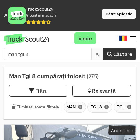
TruckScout24
Către aplicație
Gratuit în magazin
Vinde
Căutare
Man Tgl 8 cumpărați folosit
(275)
Filtru
Relevanță
MAN
TGL 8
TGL
Eliminați toate filtrele
Anunț mic