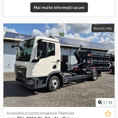
Mai multe informații acum
Anunț mic
1
/
15
Autovehicul portcontainere Telehoist