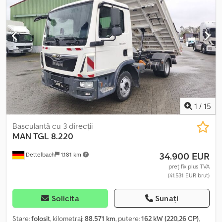
An de fabricație:
2019
, Dotări:
ABS, aer condiționat, blocare
diferențial, computer de bord, cuplaj remorcă, oglindă
electrică, pilot automat de viteză, proiectoare de ceață,
reglare electrică a geamurilor, servodirecție, spoiler, închidere
centralizată, încălzire scaun
, - Avertizare la părăsirea benzii -
Climatizare - Frigider - Parasolar - Punte cu roți duble - Radio -
Scaune față încălzite - Scaune ventilate - Tahograf Dsdpfjzq
Smbox Andeck - Uși spate - Volan multifuncțional - Încălzire
1
/
15
Basculantă cu 3 direcții
MAN
TGL 8.220
34.900 EUR
Dettelbach
1.181 km
preț fix plus TVA
(41.531 EUR brut)
Solicita
Sunați
Stare:
folosit
, kilometraj:
88.571 km
, putere:
162 kW (220,26 CP)
,