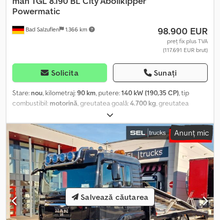
man
TGL 8.190 BL City Abollkipper
Powermatic
98.900 EUR
Bad Salzuflen
1.366 km
preț fix plus TVA
(117.691 EUR brut)
Solicita
Sunați
Stare:
nou
, kilometraj:
90 km
, putere:
140 kW (190,35 CP)
, tip
combustibil:
motorină
, greutatea goală:
4.700 kg
, greutatea
maximă de încărcare:
2.790 kg
, greutate totală:
7.490 kg
,
dimensiunea anvelopei:
215/75R17,5
, configurație ax:
4x2
,
Anunț mic
combustibil:
motorină
, culoare:
alb
, cabină șofer:
cabina de zi
, tip
de angrenaj:
automat
, clasă de emisii:
Euro 6
, suspensie:
altul
,
număr de locuri:
2
, lungimea spațiului de încărcare:
3.800 mm
,
lățimea spațiului de încărcare:
2.300 mm
, înălțime spațiu de
încărcare:
500 mm
, ore de funcționare:
90 h
, Dotări:
ABS, aer
condiționat, blocare diferențial, computer de bord, controlul
tracțiunii, cuplaj remorcă, filtru de particule, pilot automat de
Salvează căutarea
viteză, sistem de imobilizare, închidere centralizată
, MAN TGL
8.190 BL NOU, basculantă urbană, conform DIN 30722-3 - Timp de