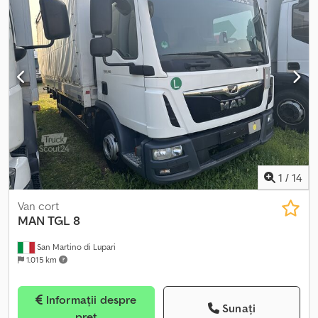
1
/
14
Van cort
MAN
TGL 8
San Martino di Lupari
1.015 km
Informații despre
Sunați
preț