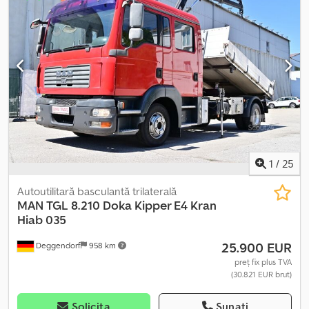
Navigație * Sistem multimedia MAN, navigație, 7 inch * Asistent
pentru schimbarea benzii * Sistem avertizare coliziune *
Ampatament 4.200 mm * Cuplă de remorcare (tip pinten și bilă) *
Hayon de încărcare 1.000 kg * Caroserie box tânără 6,10 m *
Sarcină utilă 1.880 kg * WhatsApp: * Contact polonez, контакт по-
русски: * Vânzare doar către persoane juridice, fără garanție.
Toate datele fără garanție, cu rezervarea vânzării intermediare.
Dcedpfx Anjzbv Uledjk
1
/
25
Autoutilitară basculantă trilaterală
MAN
TGL 8.210 Doka Kipper E4 Kran
Hiab 035
25.900 EUR
Deggendorf
958 km
preț fix plus TVA
(30.821 EUR brut)
Solicita
Sunați