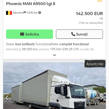
Phoenix MAN
A9500 tgl 8
142.500 EUR
Aarschot
1.578 km
VB
(TVA ne deductibil)
Solicita
Sunați
Stare:
bun (utilizat)
, Funcționalitate:
complet funcțional
,
kilometraj:
98.000 km
, putere:
176 kW (239,29 CP)
, număr de
paturi:
4
, număr de locuri:
5
, tip combustibil:
motorină
, tip de
angrenaj:
automat
, culoare:
roșu
, prima înmatriculare:
04/2009
,
Anunț mic
producător de șasiu:
Man
, model de șasiu:
Tgl 8
, lungime totală:
900 mm
, înălțime totală:
360 mm
, greutate totală:
8.800 kg
,
numărul de proprietari anteriori:
1
, An de fabricație:
2009
, Număr
de camere:
2
, Dotări:
aer condiționat, antena satelit, baie,
bucătărie la bord, cuplaj remorcă, duș, marchiză, pilot automat
de viteză, program electronic de stabilitate (ESP), proiectoare
de ceață, vehicul pentru nefumători, încălzire scaun
, Oferim
spre vânzare rulota noastră. În prezent, aceasta este încă utilizată
pentru activități sportive cu motociclete. Suntem foarte