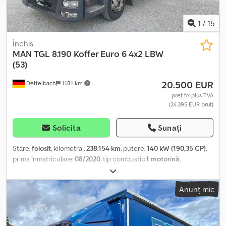
1
/
15
Închis
MAN
TGL 8.190 Koffer Euro 6 4x2 LBW
(53)
20.500 EUR
Dettelbach
1.181 km
preț fix plus TVA
(24.395 EUR brut)
Solicita
Sunați
Stare:
folosit
, kilometraj:
238.154 km
, putere:
140 kW (190,35 CP)
,
prima înmatriculare:
08/2020
, tip combustibil:
motorină
,
dimensiunea anvelopei:
215/75R17,5
, configurație ax:
4x2
,
ampatament:
4.200 mm
, combustibil:
motorină
, culoare:
alb
, tip de
Anunț mic
angrenaj:
automat
, clasă de emisii:
Euro 6
, lungime totală:
8.020
mm
, lățime totală:
2.550 mm
, înălțime totală:
3.450 mm
, lungimea
spațiului de încărcare:
6.100 mm
, lățimea spațiului de încărcare:
2.470 mm
, înălțime spațiu de încărcare:
2.380 mm
, An de