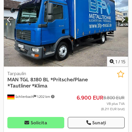
fabricație:
2020
, Dotări:
ABS, aer condiționat, blocare diferențial,
computer de bord, hayon hidraulic, pilot automat de viteză,
proiectoare de ceață, reglare electrică a geamurilor,
servodirecție, încălzire scaun
, - Avertizare la părăsirea benzii -
Radio Dodpfszq Sfwjx Andjck - Tahograf - Volan multifuncțional
1
/
15
Tarpaulin
MAN
TGL 8.180 BL *Pritsche/Plane
*Tautliner *Klima
6.900 EUR
Schlierbach
1.202 km
8.800 EUR
VB plus TVA
(8.211 EUR brut)
Solicita
Sunați