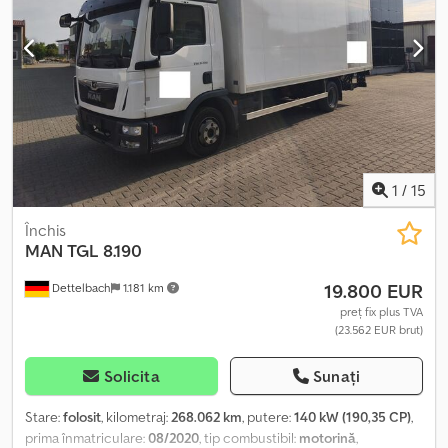
Dotări:
ABS, aer condiționat, blocare diferențial, computer de
bord, hayon hidraulic, oglindă electrică, pilot automat de
viteză, proiectoare de ceață, reglare electrică a geamurilor,
servodirecție, închidere centralizată, încălzire scaun
, -
Avertizare la părăsirea benzii - Parasolar - Punte cu roți duble -
Radio - Tahograf Dedpjzq Sh Esfx Andeck - Volan multifuncțional
1
/
15
Închis
MAN
TGL 8.190
19.800 EUR
Dettelbach
1.181 km
preț fix plus TVA
(23.562 EUR brut)
Solicita
Sunați
Stare:
folosit
, kilometraj:
268.062 km
, putere:
140 kW (190,35 CP)
,
prima înmatriculare:
08/2020
, tip combustibil:
motorină
,