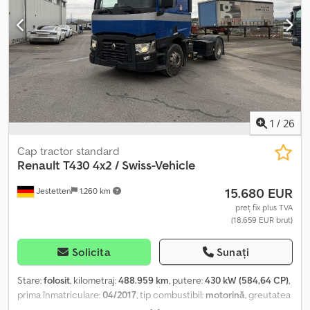
/ 12mm
, număr de locuri:
2
, greutate operațională:
7.500 kg
, Dotări:
aer condiționat
,
1
/
26
Cap tractor standard
Renault
T430 4x2 / Swiss-Vehicle
15.680 EUR
Jestetten
1.260 km
preț fix plus TVA
(18.659 EUR brut)
Solicita
Sunați
Stare:
folosit
, kilometraj:
488.959 km
, putere:
430 kW (584,64 CP)
,
prima înmatriculare:
04/2017
, tip combustibil:
motorină
, greutatea
goală:
7.100 kg
, greutatea maximă de încărcare:
10.900 kg
,