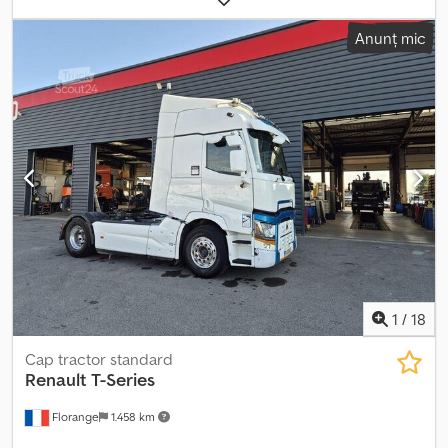
greutate totală:
40.000 kg
, dimensiunea anvelopei:
315 / 80 R 22.5
Anunț mic
/ 11mm
, configurație ax:
4x2
, ampatament:
3.700 mm
, următoarea
inspecție (TÜV):
03/2025
, cabină șofer:
cabina de dormit
, tip de
angrenaj:
automat
, clasă de emisii:
Euro 6
, suspensie:
aer
, lungime
totală:
6.000 mm
, lățime totală:
25.500 mm
, înălțime totală:
38.000
mm
, dimensiunea anvelopei din față:
315 / 80 R 22.5 / 11mm
,
număr de locuri:
2
, greutate operațională:
18.000 kg
, Dotări:
aer
condiționat
,
1
/
18
Cap tractor standard
Renault
T-Series
Florange
1.458 km