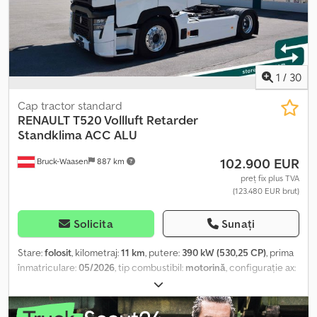
1
/
30
Cap tractor standard
RENAULT
T520 Vollluft Retarder
Standklima ACC ALU
102.900 EUR
Bruck-Waasen
887 km
preț fix plus TVA
(123.480 EUR brut)
Solicita
Sunați
Stare:
folosit
, kilometraj:
11 km
, putere:
390 kW (530,25 CP)
, prima
înmatriculare:
05/2026
, tip combustibil:
motorină
, configurație ax:
2 axe
, frâne:
retarder
, culoare:
alb
, tip de angrenaj:
automat
, clasă
de emisii:
Euro 6
, An de fabricație:
2026
, Dotări:
ABS, aer
condiționat, încălzitor staționar
, Renault T520 Retarder cu