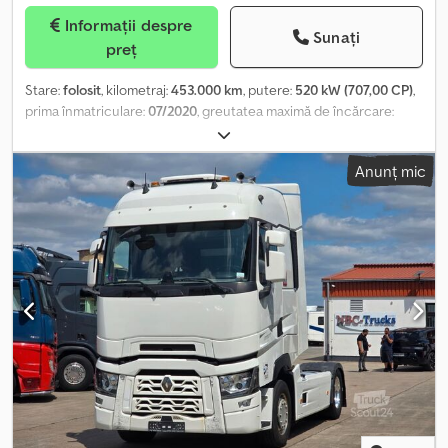
Informații despre
Sunați
preț
Stare:
folosit
, kilometraj:
453.000 km
, putere:
520 kW (707,00 CP)
,
prima înmatriculare:
07/2020
, greutatea maximă de încărcare:
19.000 kg
, configurație ax:
1 axă
, combustibil:
motorină
, cabină
șofer:
cabina de zi
, tip de angrenaj:
automat
, clasă de emisii:
Euro
Anunț mic
6
, suspensie:
aer
, Dotări:
Bluetooth, aer condiționat, computer
de bord, frigider, pilot automat de viteză, retarder, închidere
centralizată
, • RETARDER (sistem de frânare suplimentar) • Jante
din aliaj • Suspensie integrală • Sistem de climatizare nocturn •
Claxon • Lumini posterioare cu LED • Bluetooth • GPS • Frigider
Cedpfszrii Nox Aaiorf • Scaun încălzit • Climatizare • Pat • Regulator
și limitator de viteză • Webasto (sistem de încălzire auxiliar)