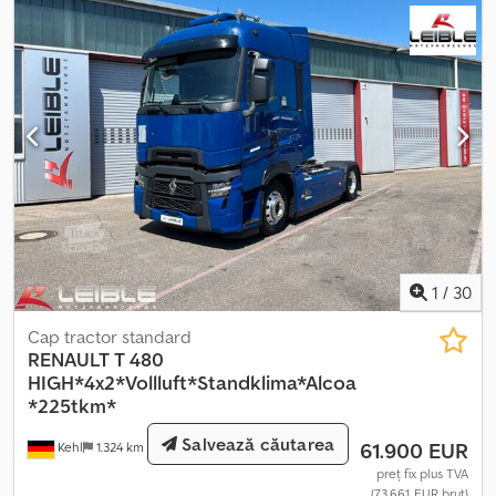
1
/
30
Cap tractor standard
RENAULT
T 480
HIGH*4x2*Vollluft*Standklima*Alcoa
*225tkm*
Salvează căutarea
61.900 EUR
Kehl
1.324 km
preț fix plus TVA
(73.661 EUR brut)