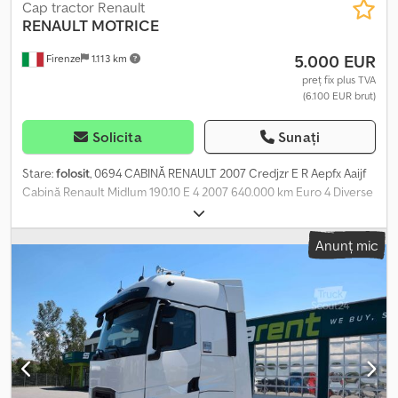
Cap tractor Renault
RENAULT
MOTRICE
5.000 EUR
Firenze
1.113 km
preț fix plus TVA
(6.100 EUR brut)
Solicita
Sunați
Stare:
folosit
, 0694 CABINĂ RENAULT 2007 Credjzr E R Aepfx Aaijf
Cabină Renault Midlum 190.10 E 4 2007 640.000 km Euro 4 Diverse
lucrări efectuate Rampă de încărcare Dimensiunile caroseriei
Lungime: 570 cm Înălțime: 235 cm Lățime: 245 cm Capacitate de
Anunț mic
încărcare: 4800 kg Ampatament: 380 cm Cutie de viteze manuală
Inspecții periodice efectuate Parc auto, Florența Număr de
înmatriculare: DF174LP 5.000 € plus TVA