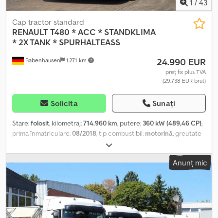
1
/
43
Cap tractor standard
RENAULT
T480 * ACC * STANDKLIMA
* 2X TANK * SPURHALTEASS
24.990 EUR
Babenhausen
1.271 km
preț fix plus TVA
(29.738 EUR brut)
Solicita
Sunați
Stare:
folosit
, kilometraj:
714.960 km
, putere:
360 kW (489,46 CP)
,
prima înmatriculare:
08/2018
, tip combustibil:
motorină
, greutate
totală:
18.000 kg
, configurație ax:
2 axe
, următoarea inspecție
(TÜV):
05/2027
, tip de angrenaj:
automat
, clasă de emisii:
Euro 6
,
Anunț mic
An de fabricație:
2018
, Dotări:
ABS, aer condiționat, filtru de
particule, program electronic de stabilitate (ESP), încălzitor
staționar
, RENAULT T 480 ? ACC ? CLIMATIZARE STATIONARĂ ? 2
REZERVORE ? ASISTENT PENTRU MENȚINEREA BENZII ----
ISTORICUL VEHICULULUI VEHICUL DIN GERMANIA LA CERERE,
DISPONIBIL VIDEO ----Informații generale ? Kilometraj: 714.960 km