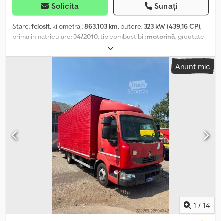
Solicita
Sunați
Stare:
folosit
, kilometraj:
863.103 km
, putere:
323 kW (439,16 CP)
,
prima înmatriculare:
04/2010
, tip combustibil:
motorină
, greutate
totală:
18.000 kg
, configurație ax:
2 axe
, frâne:
retarder
, culoare:
albastru
, tip de angrenaj:
automat
, clasă de emisii:
Euro 5
, An de
Anunț mic
fabricație:
2010
, Dotări:
ABS, aer condiționat, încălzitor staționar
,
Stare bună Crsdpfjygptfox Aaief
1
/
14