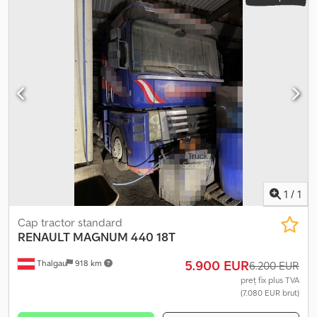
1
/
1
Cap tractor standard
RENAULT
MAGNUM 440 18T
5.900 EUR
Thalgau
918 km
6.200 EUR
preț fix plus TVA
(7.080 EUR brut)