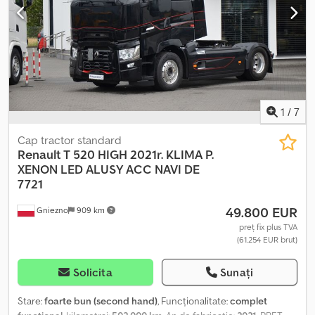
Trapă panoramică
părții stângi și drepte a vehiculului, sistem de recunoaștere a
indicatoarelor rutiere ÎNCHIRIEREA este noul MOD DE A
CUMPĂRA, la noi, disponibilă imediat și în varianta de ÎNCHIRIERE
CU SERVICII COMPLETE-----
1
/
7
Cap tractor standard
Renault T 520 HIGH 2021r. KLIMA P.
XENON
LED ALUSY ACC NAVI DE
7721
49.800 EUR
Gniezno
909 km
preț fix plus TVA
(61.254 EUR brut)
Solicita
Sunați
Stare:
foarte bun (second hand)
, Funcționalitate:
complet