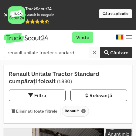
TruckScout24
Către aplicație
Gratuit în magazin
Vinde
Căutare
Renault Unitate Tractor Standard
cumpărați folosit
(1.830)
Filtru
Relevanță
Renault
Eliminați toate filtrele
Anunț mic