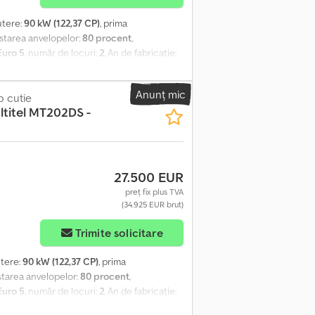
utere:
90 kW (122,37 CP)
, prima
 starea anvelopelor:
80 procent
,
Euro 5
, număr de locuri:
2
, An de fabricație:
y Multitel MT202DS - 20m - 200 kg Cjdozg D
015/09 Clasa de emisii: EURO5 Putere: 90 kW
Anunț mic
ucru hidraulică, vehicul folosit
p cutie
ltitel MT202DS -
 200 kg Număr de locuri: 2 Cutie de viteze:
l: Utilajul este în stare bună de
ză perfect. Prețul este NETTO pentru export.
27.500 EUR
preț fix plus TVA
(34.925 EUR brut)
Trimite solicitare
utere:
90 kW (122,37 CP)
, prima
 starea anvelopelor:
80 procent
,
Euro 5
, număr de locuri:
2
, An de fabricație:
y Multitel MT202DS - 20m - 200 kg Înălțime