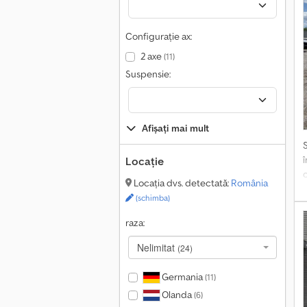
c
A
î
Configurație ax:
p
2 axe
(11)
r
Suspensie:
t
C
s
s
Afișați mai mult
g
Locație
Locația dvs. detectată:
România
(schimba)
K
raza:
D
A
Nelimitat
(24)
Germania
(11)
Olanda
(6)