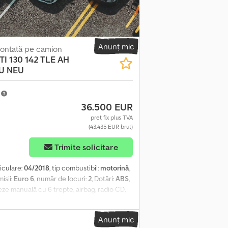
i condițiilor generale ale Heinhuis și
ile noastre sunt prețuri de export, nete. =
: 3.500 kg Marcaj CE: da Număr de referință:
Anunț mic
montată pe camion
TI 130 142 TLE AH
HU NEU
m
36.500 EUR
preț fix plus TVA
(43.435 EUR brut)
Trimite solicitare
riculare:
04/2018
, tip combustibil:
motorină
,
misii:
Euro 6
, număr de locuri:
2
, Dotări:
ABS
,
teze manuală cu 6 trepte, airbag, radio CD,
dBlue, anvelope duble, suspensie pe arcuri,
 TLE, an de fabricație 2018, înălțime de
Anunț mic
nvelope spate: 195/70R15C (3 / 4 / 3 / 4 mm)