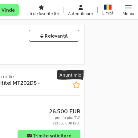
Vinde
Limbă
Listă de favorite
(0)
Autentificare
Meniu
Relevanță
Anunț mic
p cutie
ltitel MT202DS -
26.500 EUR
preț fix plus TVA
(33.655 EUR brut)
Trimite solicitare