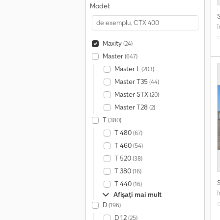
Model:
Maxity
(24)
Master
(647)
I
O
Master L
(203)
C
Master T35
(44)
M
Master STX
(20)
f
Master T28
(2)
T
(380)
T 480
(67)
T 460
(54)
T 520
(38)
T 380
(16)
T 440
(16)
Afișați mai mult
D
(196)
D 12
(25)