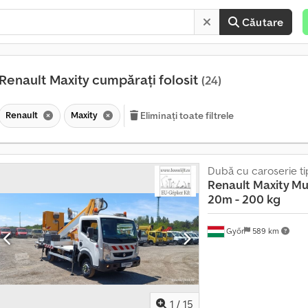
Căutare
Renault Maxity cumpărați folosit
(24)
Renault
Maxity
Eliminați toate filtrele
Dubă cu caroserie ti
V
Renault
Maxity Mu
â
20m - 200 kg
n
z
a
Győr
589 km
r
e
c
ă
t
r
1
/
15