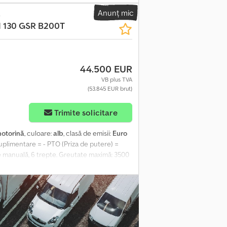
: 2016/01 Clasa de emisii: EURO5 Putere: 90
Anunț mic
ă de lucru hidraulică, Vehicul second-hand
e
I 130 GSR B200T
dicare: 200 kg Număr de locuri: 2 Cutie de
iere vehicul: Mașina este în stare bună de
ă bine. Prețul este NETTO export. Vorbim: -
44.500 EUR
VB plus TVA
(53.845 EUR brut)
Trimite solicitare
otorină
, culoare:
alb
, clasă de emisii:
Euro
 suplimentare = - PTO (Priza de putere) =
eze manuală, 6 trepte. Greutate maximă: 3500
uri electrice. Radio CD integrat.
de funcționare: 1463. Capacitate maximă a
aximă a vântului: 12,5 m/s. 4 stabilizatoare.
ucru: 20 metri. Rază maximă de acțiune: 13
einhuis se aplică tuturor anunțurilor,
de Heinhuis și negocierilor care le-au