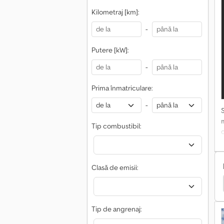
Kilometraj [km]:
v
-
Putere [kW]:
-
Prima înmatriculare:
-
Tip combustibil:
Clasă de emisii:
Ford Gunoaie/Eliminare
Altele Gunoaie/Eliminare
C
a
Tip de angrenaj:
c