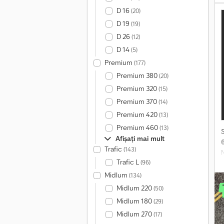
D 16
(20)
D 19
(19)
v
D 26
(12)
f
D 14
(5)
Premium
(177)
Premium 380
(20)
Premium 320
(15)
Premium 370
(14)
Premium 420
(13)
Premium 460
(13)
Afișați mai mult
Trafic
(143)
N
Trafic L
(96)
k
Midlum
(134)
p
Midlum 220
(50)
F
Midlum 180
(29)
m
Midlum 270
(17)
o