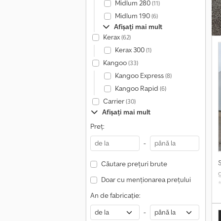
p
Midlum 280
(11)
d
Midlum 190
(6)
I
Afișați mai mult
Kerax
(62)
Kerax 300
(1)
Kangoo
(33)
Kangoo Express
(8)
Kangoo Rapid
(6)
Carrier
(30)
Afișați mai mult
Preț:
-
Căutare prețuri brute
Doar cu menționarea prețului
*
g
An de fabricație:
c
-
l