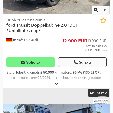
1
/
15
Dubă cu cabină dublă
ford
Transit Doppelkabine 2.0TDCI
*Unfallfahrzeug*
12.900 EUR
Berlin
1.107 km
13.990 EUR
preț fix plus TVA
(15.351 EUR brut)
Solicita
Sunați
Stare:
folosit
, kilometraj:
50.000 km
, putere:
96 kW (130,52 CP)
,
prima înmatriculare:
04/2024
, tip combustibil:
benzin
, greutate
totală:
3.500 kg
, configurație ax:
4x2
, următoarea inspecție (TÜV):
06/2026
, culoare:
alb
, cabină șofer:
altul
, tip de angrenaj:
Anunț mic
mecanic
, clasă de emisii:
Euro 6
, suspensie:
altul
, număr de locuri:
7
, Dotări:
ABS, a avut un accident, aer condiționat, computer de
bord, controlul tracțiunii, cuplaj remorcă, filtru de particule,
pilot automat de viteză, sistem de imobilizare, închidere