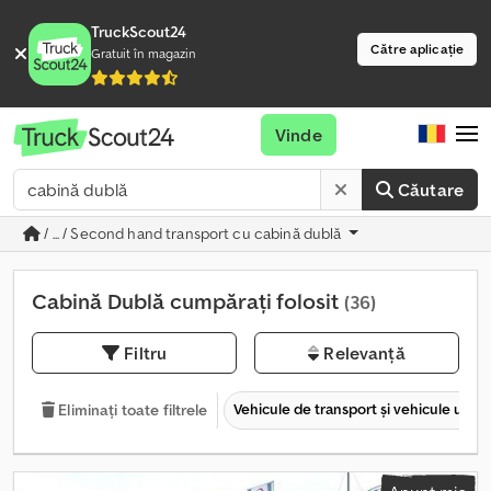
TruckScout24
Către aplicație
Gratuit în magazin
Vinde
Căutare
/ ... / Second hand transport cu cabină dublă
Cabină Dublă cumpărați folosit
(36)
Filtru
Relevanță
Vehicule de transport şi vehicule utilit
Eliminați toate filtrele