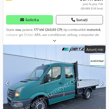
preț fix plus TVA
(59.989 EUR brut)
Solicita
Sunați
Stare:
nou
, putere:
177 kW (240,65 CP)
, tip combustibil:
motorină
,
culoare:
gri
, Dotări:
ABS, aer condiționat, airbag, computer de
bord, controlul tracțiunii, cuplaj remorcă, garanție pentru
vehicule second-hand, pilot automat de viteză, program
Anunț mic
electronic de stabilitate (ESP), proiectoare de ceață, sistem de
imobilizare, sistem de navigație, tracțiune integrală, închidere
centralizată, înmatriculare camion
, Port USB, filtru de particule,
roată de rezervă cu anvelope adecvate pentru utilizare, sistem de
asistență la parcare spate, sistem KeyFree, sistem de monitorizare
a presiunii în anvelope, tipul tracțiunii: tracțiune integrală, airbag
pentru genunchi, partea șoferului, parbriz încălzit, recepție radio
digitală (DAB), transmisie automată – tip: 10R80, sistem de
navigație Ford cu AppLink, ștergătoare de parbriz cu senzor de
ploaie, jante din aliaj ușor, apărătoare de noroi spate, scaun față
stânga reglabil electric (8 poziții), încălzire a scaunelor față, sistem
inteligent de control adaptiv al vitezei, filtru de interior: filtru de