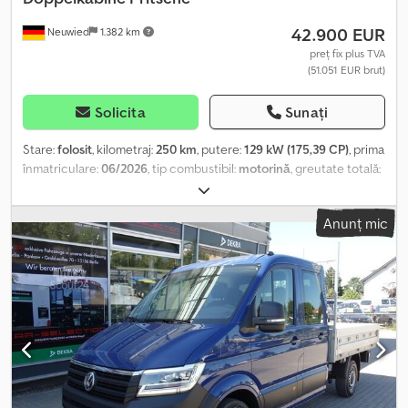
19.00, Sâmbătă: 8.30 / 12.00 - 14.00 / 17.00 - Kilometraj certificat. -
42.900 EUR
Neuwied
1.382 km
Posibilitate de testare pe șosea, la programare. - Transfer de
proprietate la sediu. - Posibilități de finanțare personalizate. Carlo
preț fix plus TVA
(51.051 EUR brut)
Mauri Srl nu își asumă nicio responsabilitate pentru eventualele
discrepanțe neintenționate prezente în anunț, care nu
reprezintă un angajament contractual. Prețurile afișate sunt
Solicita
Sunați
exprimate fără TVA și fără costurile de transfer de proprietate.
Stare:
folosit
, kilometraj:
250 km
, putere:
129 kW (175,39 CP)
, prima
înmatriculare:
06/2026
, tip combustibil:
motorină
, greutate totală:
3.500 kg
, dimensiunea anvelopei:
225/65R16
, configurație ax:
4x2
,
ampatament:
3.750 mm
, culoare:
alb
, cabină șofer:
cabina de zi
,
Anunț mic
tip de angrenaj:
automat
, clasă de emisii:
niciunul
, suspensie:
oțel
,
număr de locuri:
7
, lățimea spațiului de încărcare:
2.070 mm
,
greutate operațională:
225 kg
, Dotări:
ABS, aer condiționat,
cabină, computer de bord, controlul tracțiunii, cuplaj remorcă,
nivel redus de zgomot, pilot automat de viteză
, Finanțare /
leasing posibilă după o evaluare a bonității!, Contactați-ne!, Ne
asumăm dreptul de a corecta erori și de a vinde vehiculul înainte
de finalizarea tranzacției, ampatament 3750 mm, pachet Comfort,
suport pentru materiale lungi pe partea din față, rezervor de
combustibil 86 l, radio digital DAB cu ecran tactil de 7", port USB