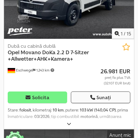
1
/
15
Dubă cu cabină dublă
Opel
Movano DoKa 2.2 D 7-Sitzer
+Allwetter+AHK+Kamera+
26.981 EUR
Eschwege
1.243 km
preț fix plus TVA
(32.107 EUR brut)
Solicita
Sunați
Stare:
folosit
, kilometraj:
10 km
, putere:
103 kW (140,04 CP)
, prima
înmatriculare:
03/2026
, tip combustibil:
motorină
, următoarea
inspecție (TÜV):
03/2028
, combustibil:
motorină
, culoare:
alb
,
cabină șofer:
altul
, tip de angrenaj:
mecanic
, clasă de emisii:
Euro
Anunț mic
6
, suspensie:
oțel
, număr de locuri:
7
, Dotări:
ABS, aer condiționat,