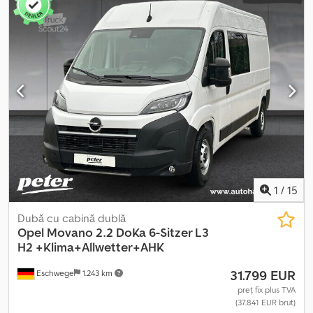
airbag, computer de bord, controlul tracțiunii, pilot automat de
viteză, program electronic de stabilitate (ESP), proiectoare de
ceață, senzori de parcare, servodirecție, sistem de imobilizare,
închidere centralizată
, Exterior * Oglinzi exterioare electrice *
Anvelope all-season Interior * Aer condiționat * Cotieră Siguranță
* Control tracțiune Confort și mediu * Cameră pentru mers
înapoi * Asistență la pornirea în rampă * Sistem start-stop *
Asistent pentru unghi mort * Lumini adaptive pentru viraje *
Automatizare lumini * Senzor de ploaie Altele * Cârlig de
remorcare (nedemontabil) * Suspensie cu foi duble - spate * Kit
de pană Dsdpjzf Dvqefx Ai Rokr * Tapițerie: material textil Crepe
Black negru cu tetiere căptușite * Gri Thunder * Suspensie
ranforsată * PACHET VIZIBILITATE
1
/
15
Dubă cu cabină dublă
Opel
Movano 2.2 DoKa 6-Sitzer L3
H2 +Klima+Allwetter+AHK
31.799 EUR
Eschwege
1.243 km
preț fix plus TVA
(37.841 EUR brut)