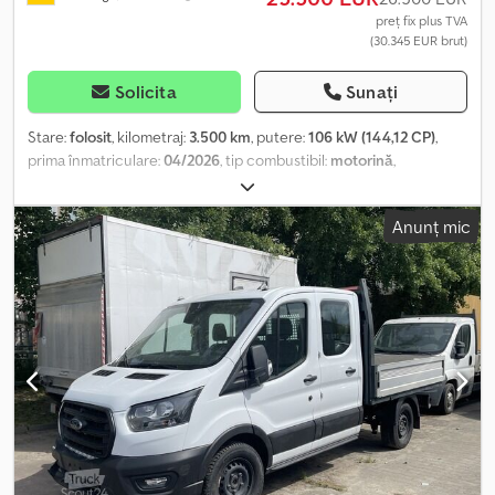
preț fix plus TVA
(30.345 EUR brut)
Solicita
Sunați
Stare:
folosit
, kilometraj:
3.500 km
, putere:
106 kW (144,12 CP)
,
prima înmatriculare:
04/2026
, tip combustibil:
motorină
,
următoarea inspecție (TÜV):
04/2028
, combustibil:
motorină
,
culoare:
alb
, cabină șofer:
altul
, tip de angrenaj:
mecanic
, clasă de
Anunț mic
emisii:
Euro 6
, număr de locuri:
6
, Dotări:
ABS, aer condiționat,
airbag, computer de bord, controlul tracțiunii, cuplaj remorcă,
filtru de particule, garanție pentru vehicule second-hand, pilot
automat de viteză, program electronic de stabilitate (ESP),
senzori de parcare, servodirecție, sistem de navigație, uşă
glisantă, închidere centralizată
, Exterior * Cârlig de remorcare
Altele * CITY CONNECT PACK * Alb caolin * Demontabil fără
unelte Dkedpozf Dx Sofx Ai Rjr * Uși culisante manuale dreapta și
stânga * Material textil Curitiba * WORKSITE PACK