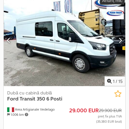
Anunț mic
1
/
15
Dubă cu cabină dublă
Ford
Transit 350 6 Posti
29.000 EUR
Area Artigianale Vedelago
29.900 EUR
1.006 km
preț fix plus TVA
(35.380 EUR brut)