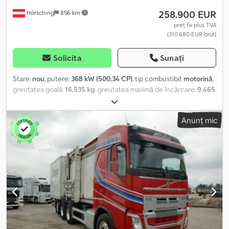
258.900 EUR
Hörsching
856 km
preț fix plus TVA
(310.680 EUR brut)
Solicita
Sunați
Stare:
nou
, putere:
368 kW (500,34 CP)
, tip combustibil:
motorină
,
greutatea goală:
16.535 kg
, greutatea maximă de încărcare:
9.465
kg
, greutate totală:
26.000 kg
, starea anvelopelor:
80 procent
,
configurație ax:
3 axe
, frâne:
retarder
, cabină șofer:
cabina de zi
,
Anunț mic
tip de angrenaj:
automat
, clasă de emisii:
Euro 6
, suspensie:
oțel-
aer
, număr de locuri:
2
, dimensiunea anvelopei din față:
385/65R22,5
, dimensiunea anvelopei din spate:
315/80R22,5
,
Dotări:
ABS, aer condiționat, blocare diferențial, computer de
bord, faruri suplimentare, frână cu aer comprimat, macara,
pilot automat de viteză, închidere centralizată, încălzitor
staționar, înmatriculare camion
, | VOLVO FH500 6x4 benă 3 fețe
HAMA | Palfinger PK22002 EH telecomandă (telecomandă tip
pian) | Platformă de încărcare lățime container fără stâlpi spate |
Suspensie foi/air | EURO6, I-Shift, retarder | Cutie automată, volan