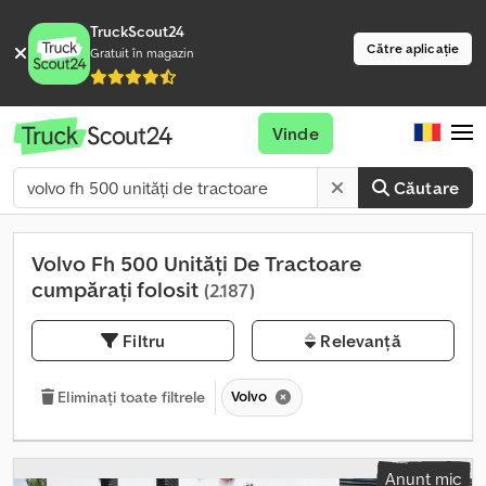
TruckScout24
Către aplicație
Gratuit în magazin
Vinde
Căutare
Volvo Fh 500 Unități De Tractoare
cumpărați folosit
(2.187)
Filtru
Relevanță
Volvo
Eliminați toate filtrele
Anunț mic