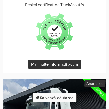
de emisii:
Euro 6
, suspensie:
aer
, număr de locuri:
2
, lungime totală:
Dealeri certificați de TruckScout24
2.550 mm
, lățime totală:
3.900 mm
, înălțime totală:
10.800 mm
,
lungimea spațiului de încărcare:
3.500 mm
, număr de paturi:
1
,
Dotări:
ABS, aer condiționat, blocare diferențial, computer de
bord, frână cu aer comprimat, pilot automat de viteză,
proiectoare de ceață, închidere centralizată, încălzitor
staționar, înmatriculare camion
, | Volvo FH 500 8x4 pentru
transport carcase | I-Shift, retardor | Scaune din piele | Faruri LED |
Axa directoare și liftantă | Cutie automată, EURO 6 | Platformă de
încărcare (lift hidraulic) 3000kg | Scaune încălzite, încălzire
staționară, aer condiționat, frigider | Tempomat, geamuri
electrice, oglinzi electrice | Jante din aluminiu | Ampatament:
Mai multe informații acum
3900/1370/1380 | Anvelope 385/55/R22,5 | Cameră pentru mersul
înapoi | Vehicul austriac | Climă de staționare | Stare foarte bună,
întreținut! | Fişa tehnică disponibilă la cerere pentru mai multe
detalii | Ne rezervăm dreptul la erori, greșeli de introducere și
Anunț mic
vânzarea prealabilă. Cedpev Tv Sdefx Am Ueha
Salvează căutarea