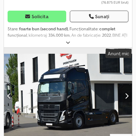
(76.875 EUR brut)
Solicita
Sunați
Stare:
foarte bun (second hand)
, Funcționalitate:
complet
funcțional
, kilometraj:
334.000 km
, An de fabricație:
2022
, BINE AȚI
VENIT FIRMA SMUSZKIEWICZ OFERĂ: CAP DE TRACTOR 4x2
VOLVO FH 5 500 CP CABINĂ ÎNALTĂ - XL MODEL NOU VERSIUNE
Anunț mic
CU TEHNOLOGIA I-SAVE, TURBO COMPOUND (Volvo FH cu I-Save
combină motoarele D13TC cu Pachetul de Eficiență a
Consumului. Poate reduce costurile cu combustibilul cu până la
10%. În plus, I-Save permite deplasări lungi la o viteză mai mică a
motorului și pe o treaptă de viteză mai mare, ceea ce face ca
deplasarea să fie mai lină și mai silențioasă. De asemenea, se
poate anticipa o reacție mai rapidă a cuplului de la sistemul de
propulsie.) STANDARD EURO 6 ANUL DE FABRICAȚIE 2022 VOPSEA
ORIGINALĂ DOCUMENTAȚIE COMPLETĂ IMPORTAT DIN GERMANIA
AUTOTURISM FĂRĂ ACCIDENTE, CU KM ORIGINAL ÎN STARE
TEHNICĂ ȘI OPTICĂ PERFECTĂ Echipamente: -Cabină XL -Climă
staționară -Două rezervoare de combustibil -Lumini de zi LED -
Pilot automat activ ACC -Sistem de menținere a distanței -