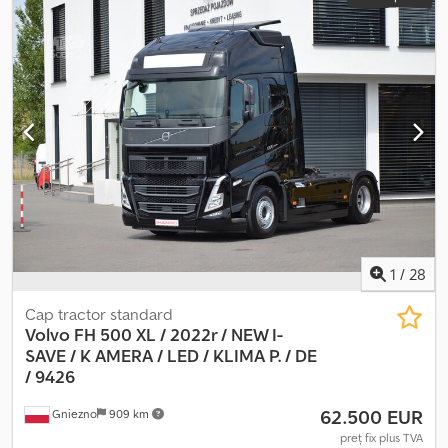
1
/
28
Cap tractor standard
Volvo FH 500 XL / 2022r / NEW I-
SAVE / K
AMERA / LED / KLIMA P. / DE
/ 9426
62.500 EUR
Gniezno
909 km
preț fix plus TVA