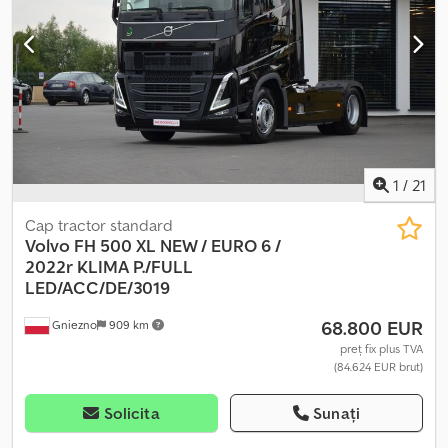
engleză, poloneză) FABIO +48 883 017 004 (vorbește franceză,
portugheză, poloneză) SARA +48 883 017 330 (vorbește rusă,
engleză, poloneză, armeană, spaniolă, italiană, germană) MARTYNA
+48 883 017 200 (vorbește engleză, poloneză) LEASING,
ÎMPRUMUT: le putem aranja la fața locului, termen de realizare 1-2
zile. Ajutăm clienții nou deschiși în obținerea finanțării. CONTACT
DEPARTAMENT FINANȚARE: FINANȚARE +48 691 350 350
ASIGURĂRI +48 691 370 370 ADMINISTRAȚIE +48 691 360 360
1
/
21
IMPORTATOR SMUSZKIEWICZ, 62-200 Gniezno, strada Pałucka 11.
Importăm autovehicule pentru nevoile clienților.
Cap tractor standard
Volvo FH 500 XL NEW / EURO 6 /
2022r
KLIMA P./FULL
LED/ACC/DE/3019
68.800 EUR
Gniezno
909 km
preț fix plus TVA
(84.624 EUR brut)
Solicita
Sunați