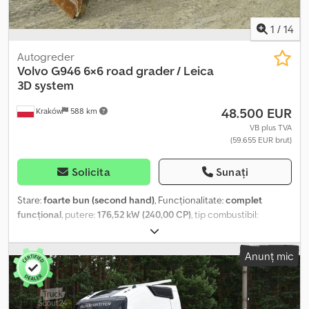
1
/
14
Autogreder
Volvo
G946 6×6 road grader / Leica
3D system
48.500 EUR
Kraków
588 km
VB plus TVA
(59.655 EUR brut)
Solicita
Sunați
Stare:
foarte bun (second hand)
, Funcționalitate:
complet
funcțional
, putere:
176,52 kW (240,00 CP)
, tip combustibil:
motorină
, culoare:
galben
, greutatea goală:
20.430 kg
,
configurație ax:
6x6
, An de fabricație:
2007
, ore de funcționare:
Anunț mic
13.000 h
, Motonivelatoare Volvo G946 6×6 / Sistem Leica 3D /
Scarificator / Buldozer An fabricație: 2007 13000 ore
Dwodezrfxyopfx Aigsa Date tehnice Greutate: 20.430 kg Putere:
240 CP Dimensiuni: Lungime: 900 cm Lățime: 300 cm Înălțime: 323