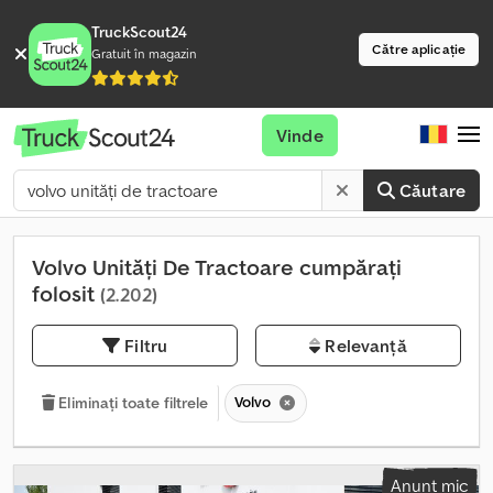
TruckScout24
Către aplicație
Gratuit în magazin
Vinde
Căutare
Volvo Unități De Tractoare cumpărați
folosit
(2.202)
Filtru
Relevanță
Volvo
Eliminați toate filtrele
Anunț mic