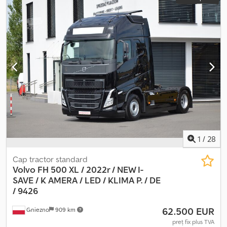
1
/
28
Cap tractor standard
Volvo FH 500 XL / 2022r / NEW I-
SAVE / K
AMERA / LED / KLIMA P. / DE
/ 9426
62.500 EUR
Gniezno
909 km
preț fix plus TVA