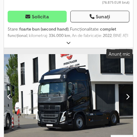
(76.875 EUR brut)
Solicita
Sunați
Stare:
foarte bun (second hand)
, Funcționalitate:
complet
funcțional
, kilometraj:
334.000 km
, An de fabricație:
2022
, BINE AȚI
VENIT FIRMA SMUSZKIEWICZ OFERĂ: CAP DE TRACTOR 4x2
VOLVO FH 5 500 CP Djdpfx Aezq Ak Deigewa CABINĂ ÎNALTĂ - XL
Anunț mic
MODEL NOU VERSIUNE CU TEHNOLOGIA I-SAVE, TURBO
COMPOUND (Volvo FH cu I-Save combină motoarele D13TC cu
Pachetul de Eficiență a Consumului. Poate reduce costurile cu
combustibilul cu până la 10%. În plus, I-Save permite deplasări
lungi la o viteză mai mică a motorului și pe o treaptă de viteză mai
mare, ceea ce face ca deplasarea să fie mai lină și mai silențioasă.
De asemenea, se poate anticipa o reacție mai rapidă a cuplului de
la sistemul de propulsie.) STANDARD EURO 6 ANUL DE FABRICAȚIE
2022 VOPSEA ORIGINALĂ DOCUMENTAȚIE COMPLETĂ IMPORTAT
DIN GERMANIA AUTOTURISM FĂRĂ ACCIDENTE, CU KM ORIGINAL
ÎN STARE TEHNICĂ ȘI OPTICĂ PERFECTĂ Echipamente: -Cabină
XL -Climă staționară -Două rezervoare de combustibil -Lumini de
zi LED -Pilot automat activ ACC -Sistem de menținere a distanței -