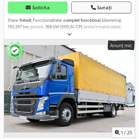
Solicita
Sunați
Stare:
folosit
, Funcționalitate:
complet funcțional
, kilometraj:
192.297 km
, putere:
368 kW (500,34 CP)
, prima înmatriculare:
01/2025
, tip combustibil:
motorină
, configurație ax:
4x2
,
ampatament:
380 mm
, culoare:
alb
, tip de angrenaj:
automat
,
Anunț mic
clasă de emisii:
Euro 6
, An de fabricație:
2025
, număr de cilindri:
6
,
capacitate cilindrică:
12.777 cm³
, poziția volanului:
stânga
, Dotări:
istoric complet de service, servodirecție
, Caracteristici Tip
cabină: Globetrotter XL Volvo FH 500 Software Eco Cupl - Mod
economic îmbunătățit. Control automat al vitezei de croazieră
optimizat pentru consumul de combustibil pentru I-Save Frână de
motor Volvo - Întârziere D13K-375kW/D16-500kW Transmisie
automată I-shift cu 12 trepte - MASĂ 60 tone Motor diesel
D13K500 NOU, 500 CP, SCR și EGR de 2500 Nm Baterii: 2 x 210 Ah -
AGM, absorbant, din fibră de sticlă Tip material SCR, EGR și filtru
de particule Euro VI Cameră spate - compatibilă cu GSR, montată
la capătul cadrului Confortul șoferului Locuri: obișnuite Paturi:
obișnuite Răcitor de parcare pentru cabină I-ParkCool Advanced
cu compresor electric de 150V CC Încălzitor de staționare
1
/
25
(Webasto): 1,8 kW Aer-aer Frigider/congelator de 33 de litri,