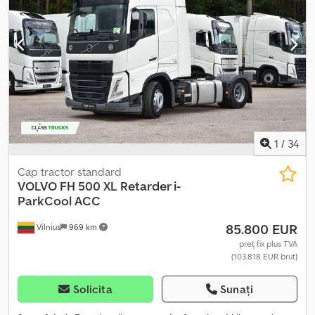
cm Sistem 3D Leica Scarificator Nivelator Starea tehnică și vizuală
este foarte bună.
1
/
34
Cap tractor standard
VOLVO
FH 500 XL Retarder i-
ParkCool ACC
85.800 EUR
Vilnius
969 km
preț fix plus TVA
(103.818 EUR brut)
Solicita
Sunați