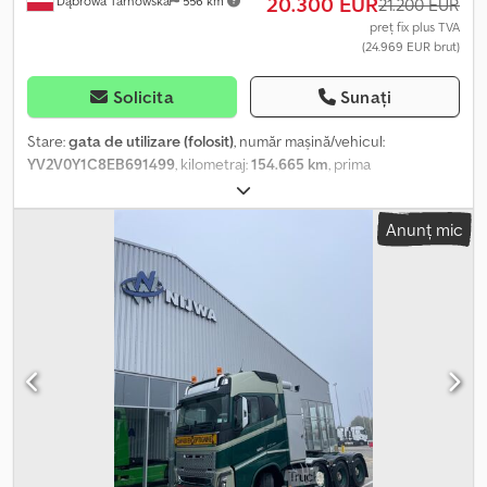
20.300 EUR
Dąbrowa Tarnowska
556 km
21.200 EUR
preț fix plus TVA
(24.969 EUR brut)
Solicita
Sunați
Stare:
gata de utilizare (folosit)
, număr mașină/vehicul:
YV2V0Y1C8EB691499
, kilometraj:
154.665 km
, prima
înmatriculare:
04/2014
, tip combustibil:
motorină
, greutatea goală:
14.375 kg
, greutatea maximă de încărcare:
11.625 kg
, greutate
Anunț mic
totală:
26.000 kg
, dimensiunea anvelopei:
315/80R22,5
,
configurație ax:
6x2
, culoare:
galben
, clasă de emisii:
Euro 6
, An de
fabricație:
2014
, Dotări:
ABS, aer condiționat, hidraulică, pilot
automat de viteză, închidere centralizată
, Stimați clienți,
Obiectul anunțului îl reprezintă un autocamion Volvo cu
suprastructură specializată de colectare deșeuri, marca Geesink
Norba. Datele vehiculului: - Normă de emisii: EURO VI - Data primei
înmatriculări: 30.04.2014 - Kilometraj: 154.665 km - Cutie de viteze:
automată Allison - Tip combustibil: diesel - Suspensie: pe arc și
pneumatică - Greutate totală admisă: 26.000 kg - Masă proprie:
14.375 kg - Sarcină utilă: 11.625 kg - Putere motor: 280 CP
Suprastructură: Geesink Norba - Tip: GPM III v 20H25 - An