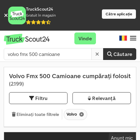
TruckScout24
Către aplicație
Gratuit în magazin
Vinde
Căutare
Volvo Fmx 500 Camioane cumpărați folosit
(2.199)
Filtru
Relevanță
Volvo
Eliminați toate filtrele
Anunț mic