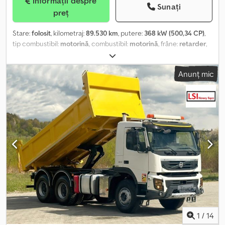
Informații despre
Sunați
preț
Stare:
folosit
, kilometraj:
89.530 km
, putere:
368 kW (500,34 CP)
,
tip combustibil:
motorină
, combustibil:
motorină
, frâne:
retarder
,
culoare:
galben
, tip de angrenaj:
automat
, clasă de emisii:
Euro 6
,
An de fabricație:
2019
, Dotări:
AdBlue, macara, retarder
, = Opțiuni
Anunț mic
și accesorii suplimentare = - Intarder - Priză de putere (PTO) =
Note = Volvo FMX 500 8x6. An: 2019. Kilometraj: 89.530 km.
Transmisie automată. Greutate: 31.380 kg. Greutate maximă:
43.000 kg. Încărcarea pe axe: 1: 8500 kg. 2: 8500 kg. 3: 13.000 kg. 4:
13.000 kg. Volan multifuncțional. Retarder / Intarder. Euro 6 Ad
Blue. Cabina cu pat, 1 pat. Aer condiționat. Încălzitor de noapte.
Scaune încălzite. Cameră. Geamuri și oglinzi acționate electric.
Dwjdpfx Akezr Nk Hsbea Ampatament: 1-2: 2000 mm. 1-3: 5100 mm.
1-4: 6450 mm. Suspensie pneumatică pe puntea din spate. Sistem
audio cu radio și navigație. Dimensiunile platformei: Lungime: 3400
mm. Lățime: 2480 mm. Înălțime: Panouri din aluminiu: 400 mm.
Cuplă pentru remorcă Rockinger. Anvelope: Față: 385/65R22,5,
70%. Spate: 315/80R22,5, 40-70%. Braț de încărcare Fassi F1650
RA.2.28. An: 2019. Ore de funcționare PTO: 5483. 8 x extensii
1
/
14
hidraulice. Braț Jib, 6 x extensii hidraulice. 5 stabilizatori. Suport