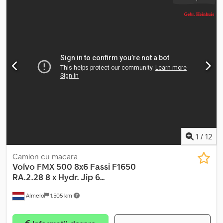
1
/
12
Camion cu macara
Volvo
FMX 500 8x6 Fassi F1650
RA.2.28 8 x Hydr. Jip 6...
Almelo
1.505 km