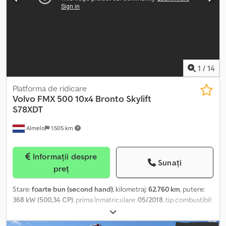
1
/
14
Platforma de ridicare
Volvo
FMX 500 10x4 Bronto Skylift
S78XDT
Almelo
1.505 km
Informații despre
Sunați
preț
Stare:
foarte bun (second hand)
, kilometraj:
62.760 km
, putere:
368 kW (500,34 CP)
, prima înmatriculare:
05/2018
, tip combustibil:
motorină
, dimensiunea anvelopei:
385/55R22,5
, configurație ax:
10x4
, combustibil:
motorină
, frâne:
retarder
, culoare:
alb
, tip de