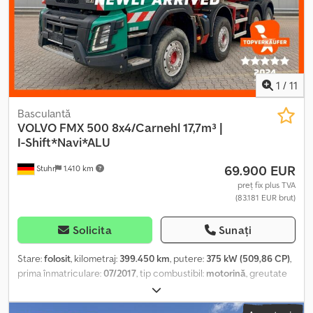
1
/
11
Basculantă
VOLVO
FMX 500 8x4/Carnehl 17,7m³ |
I-Shift*Navi*ALU
69.900 EUR
Stuhr
1.410 km
preț fix plus TVA
(83.181 EUR brut)
Solicita
Sunați
Stare:
folosit
, kilometraj:
399.450 km
, putere:
375 kW (509,86 CP)
,
prima înmatriculare:
07/2017
, tip combustibil:
motorină
, greutate
totală:
32.000 kg
, configurație ax:
3 axe
, următoarea inspecție
(TÜV):
02/2027
, culoare:
verde
, tip de angrenaj:
automat
, clasă de