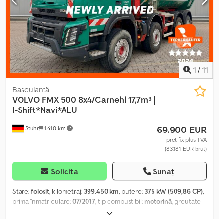
CAPACITATE: 14.000 kg GREUTATE TOTALĂ: 26.000 kg
DIMENSIUNE ANVELOPE: 13R22,5 AMPATAMENT: 343/140 cm
SUSPENSIE: PE ARC Dwsdpfx Ajy Iklyokboa TEL: KUBA –
POLONEZĂ, ENGLEZĂ, GERMANĂ, ITALIANĂ SEBASTIAN –
POLONEZĂ, GERMANĂ, ITALIANĂ, ????? LASZLO – MAGHIARĂ
COSTEL – ROMÂNĂ (Română – realizăm toate formalitățile pentru
export, inclusiv numere) RADEK – ????? Ref. nr: 7345
1
/
11
Basculantă
VOLVO
FMX 500 8x4/Carnehl 17,7m³ |
I-Shift*Navi*ALU
69.900 EUR
Stuhr
1.410 km
preț fix plus TVA
(83.181 EUR brut)
Solicita
Sunați
Stare:
folosit
, kilometraj:
399.450 km
, putere:
375 kW (509,86 CP)
,
prima înmatriculare:
07/2017
, tip combustibil:
motorină
, greutate
totală:
32.000 kg
, configurație ax:
3 axe
, următoarea inspecție