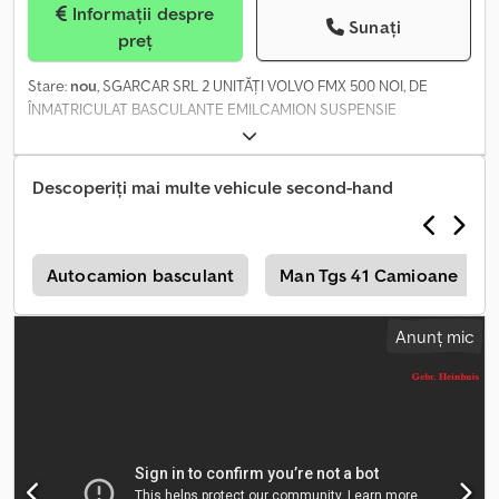
Informații despre
Sunați
preț
Stare:
nou
, SGARCAR SRL 2 UNITĂȚI VOLVO FMX 500 NOI, DE
ÎNMATRICULAT BASCULANTE EMILCAMION SUSPENSIE
PNEUMATICĂ. Dsdpfxjziat Hs Akbowa
Descoperiți mai multe vehicule second-hand
e
Autocamion basculant
Man Tgs 41 Camioane
Anunț mic