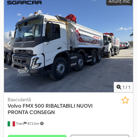
Anunț mic
emisii:
Euro 6
, volumul spațiului de încărcare:
17 m³
, Dotări:
ABS,
aer condiționat, sistem de navigație, încălzitor staționar
, ? Benă
semiremorcă Carnehl, 17,7 m³ ? Transmisie I-Shift ? Frână motor în
3 trepte ? Radio ? Transmisie automată ? Aer condiționat ? Cabină
pentru transport local Djdpezqxldjfx Akbjwa ? Încălzitor de
staționare ? Regulator de viteză ? Frână cu disc ? Jante din aliaj
ușor ? Sistem de navigație ? Racord pentru ulei pentru
funcționare cu remorcă ? Conector Duomatic ? ABS ? Computer
de bord ? Blocare diferențial ? Suspensie pneumatică cu arcuri ?
Volan multifuncțional ? Cuplă de remorcare, 50 mm, cu știft ?
Geamuri electrice ? Oglinzi electrice + încălzite ? Trapă de
acoperiș ? Parasolar ? Scaune încălzite ? Claxon pneumatic Toate
informațiile sunt furnizate fără garanție / Ne rezervăm dreptul de a
vinde vehiculul înainte.
1
/
1
Basculantă
Volvo
FMX 500 RIBALTABILI NUOVI
PRONTA CONSEGN
Trani
872 km