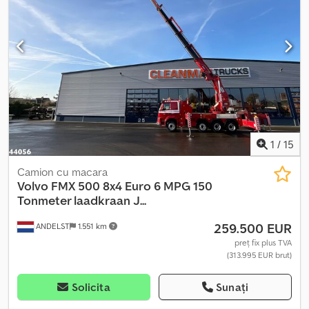
HOOKLIFT 20T = Informații despre companie = TOATE PREȚURILE
SUNT NETE, PENTRU EXPORT. (Joris Versteijnen NL-DE-GB;
Wouter Greutink NL-DE-GB-ES-IT; Govorim po ryccki). Ne
străduim să oferim informații corecte. Cu toate acestea, nu se pot
deriva drepturi din textele prezentate.
1
/
15
Camion cu macara
Volvo
FMX 500 8x4 Euro 6 MPG 150
Tonmeter laadkraan J...
259.500 EUR
ANDELST
1.551 km
preț fix plus TVA
(313.995 EUR brut)
Solicita
Sunați