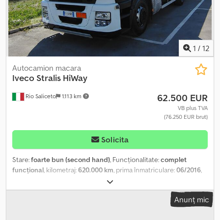
și soluții de flotă, cu până la 30 de vehicule disponibile pentru
vânzare. Chsdeub Sb Eopfx Adkja
1
/
12
Autocamion macara
Iveco
Stralis HiWay
62.500 EUR
Rio Saliceto
1.113 km
VB plus TVA
(76.250 EUR brut)
Solicita
Stare:
foarte bun (second hand)
, Funcționalitate:
complet
funcțional
, kilometraj:
620.000 km
, prima înmatriculare:
06/2016
,
tip combustibil:
motorină
, greutatea maximă de încărcare:
140.000 kg
, greutate totală:
260.000 kg
, configurație ax:
6x2
,
Anunț mic
ampatament:
4.800 mm
, Dotări:
ABS, AdBlue, Bluetooth, EBS
(Sistem de frânare electronic), Port USB, aer condiționat,