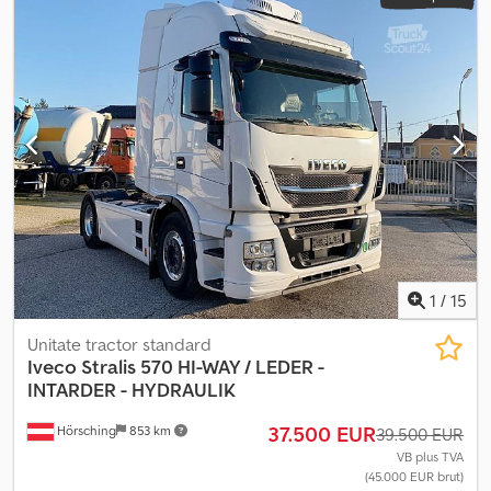
1
/
15
Unitate tractor standard
Iveco
Stralis 570 HI-WAY / LEDER -
INTARDER - HYDRAULIK
37.500 EUR
Hörsching
853 km
39.500 EUR
VB plus TVA
(45.000 EUR brut)