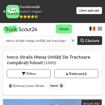
TruckScout24
Către aplicație
Gratuit în magazin
Vinde
Căutare
Iveco Stralis Hiway Unități De Tractoare
cumpărați folosit
(3.885)
Filtru
Relevanță
Iveco
Eliminați toate filtrele
Anunț mic