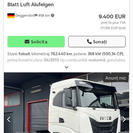
Blatt Luft Alufelgen
9.400 EUR
Deggendorf
958 km
preț fix plus TVA
(11.186 EUR brut)
Solicita
Sunați
Stare:
folosit
, kilometraj:
762.440 km
, putere:
368 kW (500,34 CP)
,
prima înmatriculare:
04/2010
, tip combustibil:
motorină
, greutatea
goală:
7.800 kg
, greutatea maximă de încărcare:
10.200 kg
,
greutate totală:
18.000 kg
, dimensiunea anvelopei:
335/55 R22,5
,
Anunț mic
configurație ax:
4x2
, ampatament:
3.650 mm
, frâne:
retarder
,
culoare:
galben
, cabină șofer:
cabina de dormit
, tip de angrenaj:
automat
, clasă de emisii:
Euro 5
, suspensie:
oțel-aer
, număr de
paturi:
2
, dimensiunea anvelopei din față:
335/55 R22,5
, număr de
locuri:
2
, Dotări:
ABS, aer condiționat, blocare diferențial,
computer de bord, pilot automat de viteză, închidere
centralizată, încălzitor staționar
, (RO), Iveco Stralis 400S50T cap
tractor Clasa de emisii Euro 5, Configurație roți 4x2, Retarder,
Transmisie automată, Tempomat, 2 paturi, Încălzire auxiliară,