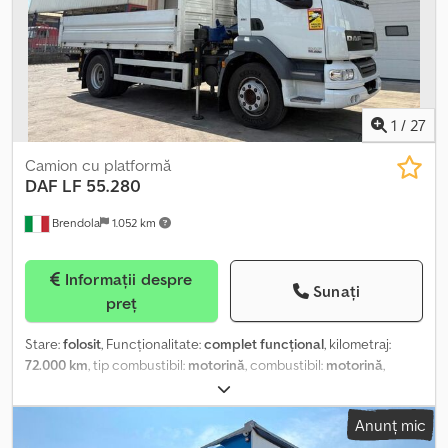
scule | Ne asumăm răspunderea pentru erori și ne rezervăm
dreptul de a vinde înainte de data anunțată. Dedpfx Anszm I N
Dspswa
1
/
27
Camion cu platformă
DAF
LF 55.280
Brendola
1.052 km
Informații despre
Sunați
preț
Stare:
folosit
, Funcționalitate:
complet funcțional
, kilometraj:
72.000 km
, tip combustibil:
motorină
, combustibil:
motorină
,
culoare:
alb
, cabină șofer:
cabina de zi
, An de fabricație:
2012
,
Dotări:
aer condiționat, macara
, „DAF LF 55.280 4x2 – Anul 2012
Anunț mic
MOTOR DIESEL/ Euro 5 Kilometraj: 72.000 km Transmisie manuală/