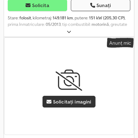
Solicita
Sunați
Stare:
folosit
, kilometraj:
149.181 km
, putere:
151 kW (205,30 CP)
,
prima înmatriculare:
05/2013
, tip combustibil:
motorină
, greutate
totală:
7.490 kg
, următoarea inspecție (TÜV):
05/2026
, culoare:
albastru
, tip de angrenaj:
mecanic
, clasă de emisii:
Euro 5
, număr
Anunț mic
de locuri:
3
, An de fabricație:
2013
, Dotări:
ABS, aer condiționat,
hayon hidraulic
, * DAF FA LF 45.180, platformă cu prelată și rampă
de încărcare * Euro 5 EEV Djdpfxozqxyze Anpjwa * KM REDUS:
149.181 * Lungime internă a platformei: 6,10 m * Lățime internă a
platformei: 2,43 m * Înălțime internă a platformei: 2,70 m *
Greutate proprie: 5400 kg – Greutate totală: 7490 kg * Sarcina
utilă: 2015 kg – Ampatament: 4300 mm * Toate informațiile sunt
fără garanție * Ne asumăm responsabilitatea pentru erori și
vânzări intermediare * Număr intern: 55
Solicitați imagini