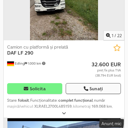
viteză, program electronic de stabilitate (ESP), proiectoare de
ceață, reglare electrică a geamurilor, servodirecție, sistem de
navigație, vehicul pentru nefumători, închidere centralizată,
încălzire scaun, înmatriculare camion
, VEHICUL ÎN STARE
EXCELENTĂ. NU ARE NICIUN DEFECT, TREBUIE DOAR
PERSONALIZAT DUPĂ PREFERINȚE. Dedpfxjzrg Nye Anpewa
1
/
22
GABARITUL TOTAL: 6500 MM.
Camion cu platformă și prelată
DAF
LF 290
32.600 EUR
Edling
1.000 km
preț fix plus TVA
(38.794 EUR brut)
Solicita
Sunați
Stare:
folosit
, Funcționalitate:
complet funcțional
, număr
mașină/vehicul:
XLRAEL2700L485159
, kilometraj:
169.068 km
,
putere:
216,97 kW (295,00 CP)
, prima înmatriculare:
06/2019
, tip
combustibil:
motorină
, greutatea goală:
5.220 kg
, greutate totală:
Anunț mic
16.000 kg
, starea anvelopelor:
60 procent
, următoarea inspecție