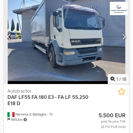
(TÜV):
04/2027
, combustibil:
motorină
, culoare:
alb
, tip de
angrenaj:
automat
, clasă de emisii:
Euro 6
, suspensie:
aer
,
lungimea spațiului de încărcare:
7.200 mm
, lățimea spațiului de
încărcare:
2.500 mm
, An de fabricație:
2019
, Dotări:
aer
condiționat, asistent de menținere a benzii de rulare, controlul
tracțiunii, înmatriculare camion
, DAF LF 290 FA, camion cu norma
de emisii Euro 6, transmisie automată, suspensie pneumatică,
cuplă pentru remorcă, sistem de climatizare, cameră de marșarier,
greutate totală 16.000 kg, rampă de încărcare cu o capacitate de
1500 kg, volumul spațiului de încărcare 7,25 x 2,48 x 2,75 m, 1 pat
pliant, al doilea proprietar. Dwjdpfx Ajzq Sthenpja
1
/
18
Autotractor
DAF
LF55 FA 180 E3 - FA LF 55.250
E18 D
5.500 EUR
Nervesa d. Battaglia - Tv
985 km
preț fix plus TVA
(6.710 EUR brut)