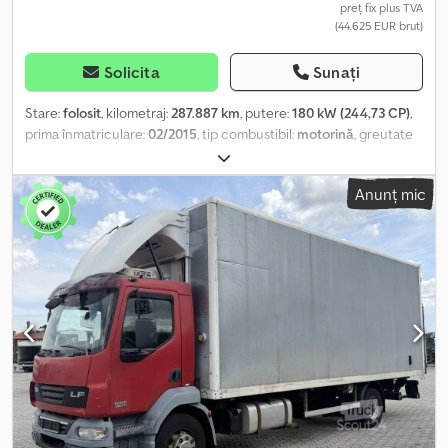
preț fix plus TVA
(44.625 EUR brut)
Solicita
Sunați
Stare:
folosit
, kilometraj:
287.887 km
, putere:
180 kW (244,73 CP)
,
prima înmatriculare:
02/2015
, tip combustibil:
motorină
, greutate
totală:
11.990 kg
, configurație ax:
2 axe
, culoare:
alb
, tip de
angrenaj:
mecanic
, clasă de emisii:
Euro 6
, Dotări:
aer condiționat,
Anunț mic
macara, încălzitor staționar
, Vizitați site-ul nostru, unde puteți
găsi întregul nostru stoc de vehicule cu multe alte fotografii și
informații în mai multe limbi. SEL 7657 DAF LF 250FA Palfinger
PK8501A înmatriculare germană / 1 proprietar Prima înmatriculare:
05.02.2015 287.887 km Euro 6A Greutate totală tehnică admisă
(kg): 12.000 Greutate totală admisă (kg): 11.900 Greutate proprie
(kg): 7.375 VIN: XLRAEL1700L440265 MOTOR ȘI TRANSMISIE: 6.700
cc Putere: 180 kW / 250 CP Transmisie: manuală Intarder: NU
ANVELOPE ȘI AXE: Anvelope: 245/70 R 17,5 Configurație axe: 4x2
Suspensie pneumatică pe puntea spate Frâne pe disc
Ampatament (mm): aprox. 5.000 Sarcină pe axa față (kg): 4.480
REZERVOR: 1 rezervor CABINĂ: Scaun șofer cu suspensie Volan