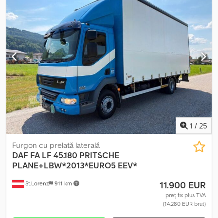
Cilindree: 6693 cm³/ Putere: 211,30 kW Masa maximă autorizată
(MTMA): 160 q Dodpfxoztdqwo Anpowa Sarcină utilă: 950 kg/
Ampatament: 3.800 mm Accesorii: - Aer condiționat Echipare: -
PLATFORMĂ FIXĂ, dimensiuni: 4200 x 2550 x înălțime platformă:
1140 mm - Macara PM 8523 LC * Radio”
1
/
25
Furgon cu prelată laterală
DAF
FA LF 45.180 PRITSCHE
PLANE+LBW*2013*EURO5 EEV*
11.900 EUR
St.Lorenz
911 km
preț fix plus TVA
(14.280 EUR brut)