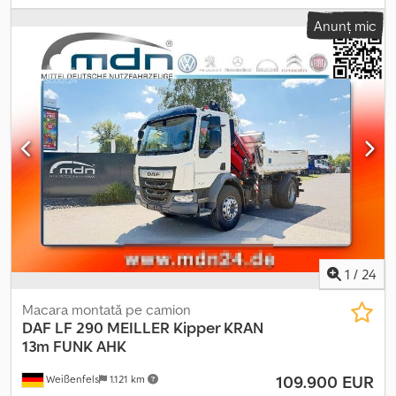
încărcare Bär. Djdpfxszr S Uhs Anpswa
Anunț mic
1
/
24
Macara montată pe camion
DAF
LF 290 MEILLER Kipper KRAN
13m FUNK AHK
109.900 EUR
Weißenfels
1.121 km