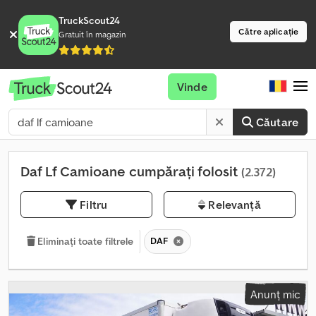
TruckScout24
Către aplicație
Gratuit în magazin
Vinde
Căutare
Daf Lf Camioane cumpărați folosit
(2.372)
Filtru
Relevanță
DAF
Eliminați toate filtrele
Anunț mic