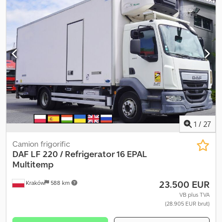
1
/
27
Camion frigorific
DAF
LF 220 / Refrigerator 16 EPAL
Multitemp
23.500 EUR
Kraków
588 km
VB plus TVA
(28.905 EUR brut)