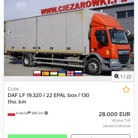
4.460 cc Tracțiune: 4×2 Suspensie pneumatică Cutie de viteze
automată Cabină de zi Aer condiționat Radio Stație CB Tachograf
AdBlue Blocare punte Caroserie porta-container Plandex
Dimensiuni interioare: Lungime: 745 cm Lățime: 250 cm Înălțime:
220 cm Capacitate: 18 europaleți Platformă de încărcare BAR
Cargolift Capacitate maximă: 1.500 kg Dwsdezrlc Eepfx Anpja
Vehicul achiziționat și verificat la dealer DAF din Polonia 100%
fără accidente, 1 proprietar, documentație completă Stare
tehnică și vizuală impecabilă
1
/
22
Cutie
DAF
LF 19.320 / 22 EPAL box / 130
tho. km
28.000 EUR
Kraków
588 km
VB plus TVA
(34.440 EUR brut)