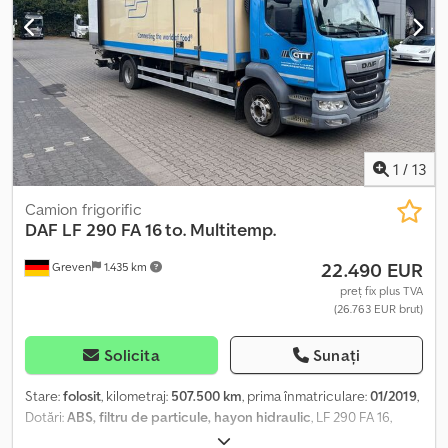
despre preț.
1
/
13
Camion frigorific
DAF
LF 290 FA 16 to. Multitemp.
22.490 EUR
Greven
1.435 km
preț fix plus TVA
(26.763 EUR brut)
Solicita
Sunați
Stare:
folosit
, kilometraj:
507.500 km
, prima înmatriculare:
01/2019
,
Dotări:
ABS, filtru de particule, hayon hidraulic
, LF 290 FA 16,
model Multitemp, culoare albastră, marca Nagel, cu rampă de