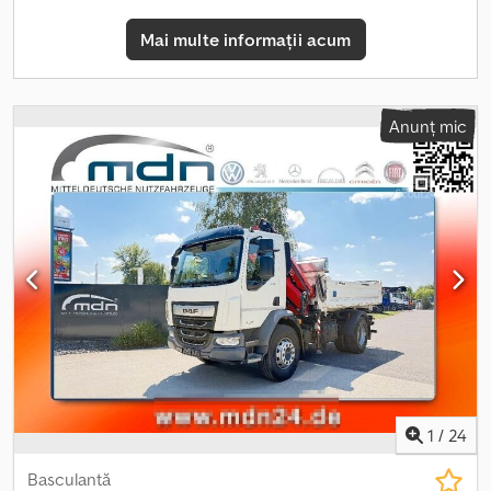
EURO 6d * Etichetă verde * Anvelope 100%, în stare perfectă *
Mai multe informații acum
Stare foarte bună * Primul proprietar Djdsznqx Depfx Anpswa *
TVA deductibilă!!! * Preț net: 109.900 € Posibilitate de a oferi
vehiculul existent ca parte a plății. Finanțare disponibilă începând
cu 4,99%. Ne asumăm dreptul de a corecta eventualele erori și
Anunț mic
de a vinde vehiculul înainte. Informațiile din această ofertă sunt
descrieri generale și nu reprezintă garanții. Vânzătorul nu își
asumă răspunderea pentru erorile de tipar sau de transmitere a
datelor. Dotările menționate trebuie verificate separat. Toate
informațiile din anunțuri sunt orientative și nu constituie o
obligație. Livrarea se poate face în toată țara, la cerere. Program
de lucru: de luni până joi, între orele 9:00 și 17:00. Vineri, între
orele 9:00 și 14:00 și la cerere!!!
1
/
24
Basculantă