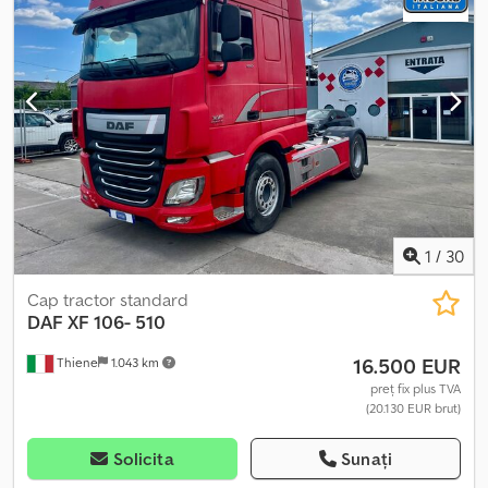
electrică, pilot automat de viteză, proiectoare de ceață,
reglare electrică a geamurilor, servodirecție, spoiler, închidere
centralizată, încălzire scaun
, - Faruri cu led - Imobilizator -
Lubrifiere centrală - Parasolar - Punte cu roți duble - Trusă de
scule - Volan multifuncțional Crodpfxjxx Uche Acfef - Încălzire
1
/
30
Cap tractor standard
DAF
XF 106- 510
16.500 EUR
Thiene
1.043 km
preț fix plus TVA
(20.130 EUR brut)
Solicita
Sunați