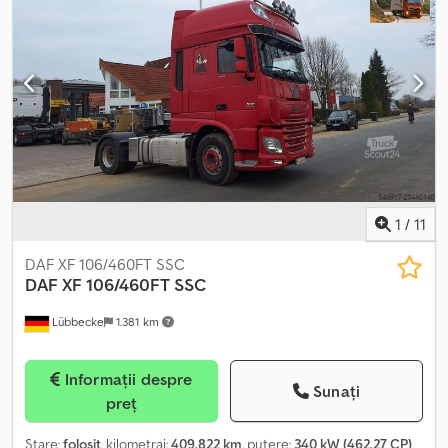
Încălzire Credpfx Acoxuka Ijfjf
1
/
11
DAF XF 106/460FT SSC
DAF
XF 106/460FT SSC
Lübbecke
1.381 km
Informații despre
Sunați
preț
Stare:
folosit
, kilometraj:
409.822 km
, putere:
340 kW (462,27 CP)
,