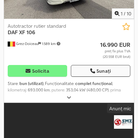
1
/
10
Autotractor rutier standard
DAF
XF 106
16.990 EUR
Grez-Doiceau
1.589 km
preț fix plus TVA
(20.558 EUR brut)
Solicita
Sunați
Stare:
bun (utilizat)
, Funcționalitate:
complet funcțional
,
kilometraj:
693.000 km
, putere:
353,04 kW (480,00 CP)
, prima
înmatriculare:
03/2020
, tip combustibil:
motorină
, configurație ax:
6x2
, următoarea inspecție (TÜV):
01/2026
, combustibil:
motorină
,
Anunț mic
culoare:
alb
, cabină șofer:
cabina de dormit
, tip de angrenaj:
automat
, suspensie:
oțel-aer
, număr de paturi:
1
, An de fabricație:
2020
, Dotări:
ABS, AdBlue, Bluetooth, aer condiționat, airbag,
aparat de aer condiționat de parcare, computer de bord, pilot
automat de viteză, reglare electrică a geamurilor,