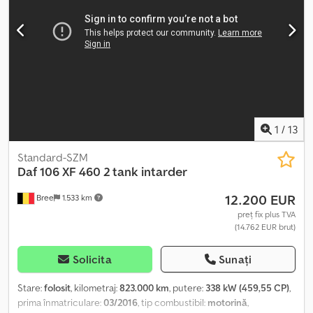
servodirecție, închidere centralizată, încălzitor staționar
,
Îndeplinește-ți cerința cu aceste excelente capuri tractor DAF XF
106 second-hand. Cabina Super Space oferă confort cu
accesorii. Acest cap tractor DAF XF 106 cu volan pe dreapta este
pregătit să completeze flota ta acum. Cjdpfxoxx Nnrj Acferf
1
/
13
Standard-SZM
Daf
106 XF 460 2 tank intarder
12.200 EUR
Bree
1.533 km
preț fix plus TVA
(14.762 EUR brut)
Solicita
Sunați
Stare:
folosit
, kilometraj:
823.000 km
, putere:
338 kW (459,55 CP)
,
prima înmatriculare:
03/2016
, tip combustibil:
motorină
,