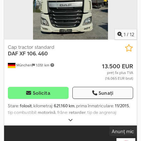
rugăm să contactați Joannis Arpantzanis sau Kai Bühler.
1
/
12
Cap tractor standard
DAF
XF 106. 460
13.500 EUR
München
1.051 km
preț fix plus TVA
(16.065 EUR brut)
Solicita
Sunați
Stare:
folosit
, kilometraj:
621.160 km
, prima înmatriculare:
11/2015
,
tip combustibil:
motorină
, frâne:
retarder
, tip de angrenaj:
automat
, clasă de emisii:
Euro 5
, Dotări:
ABS, aer condiționat,
program electronic de stabilitate (ESP), încălzitor staționar
,
Anunț mic
WhatsApp: Cjdpfxox Ul Uis Acforf