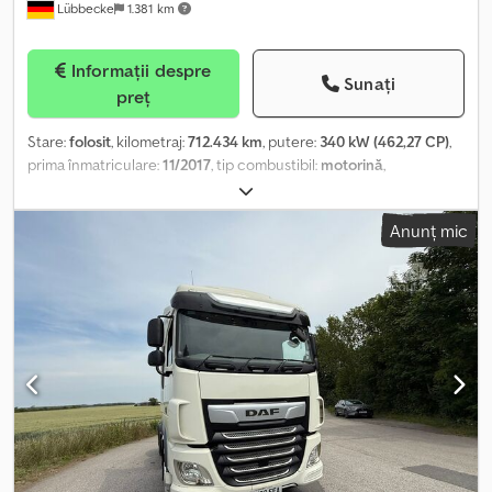
Lübbecke
1.381 km
Informații despre
Sunați
preț
Stare:
folosit
, kilometraj:
712.434 km
, putere:
340 kW (462,27 CP)
,
prima înmatriculare:
11/2017
, tip combustibil:
motorină
,
configurație ax:
4x2
, combustibil:
motorină
, frâne:
retarder
,
culoare:
alb
, tip de angrenaj:
automat
, clasă de emisii:
Euro 6
, An
Anunț mic
de fabricație:
2017
, Dotări:
ABS, EBS (Sistem de frânare
electronic), aer condiționat, controlul tracțiunii, frigider, pilot
automat de viteză, retarder, spoiler
, - Climatizare
Crodpfxoxuinws Acfef - Intarder - Încălzire