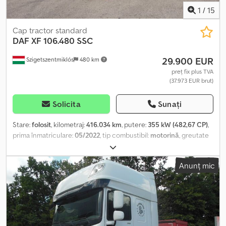
1
/
15
Cap tractor standard
DAF
XF 106.480 SSC
29.900 EUR
Szigetszentmiklós
480 km
preț fix plus TVA
(37.973 EUR brut)
Solicita
Sunați
Stare:
folosit
, kilometraj:
416.034 km
, putere:
355 kW (482,67 CP)
,
prima înmatriculare:
05/2022
, tip combustibil:
motorină
, greutate
totală:
18.000 kg
, configurație ax:
2 axe
, culoare:
alb
, tip de
angrenaj:
automat
, clasă de emisii:
Euro 6
, An de fabricație:
2022
,
Anunț mic
Dotări:
ABS, aer condiționat, compresor, filtru de particule,
program electronic de stabilitate (ESP)
, ABS, ASR, standardul
Euro 6, sistem de climatizare/control al temperaturii sistem
hidraulic Credpfxjzq Nb Aj Acfjf