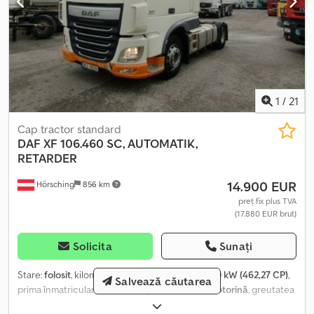
diferențial pe puntea spate, etc. Crsdpfx Aozp S Dwecfsf
Anvelope, prima axă: 385 / 65 R 22,5, adâncimea profilului: 12 / 12
mm Anvelope, a doua axă: 385 / 55 R 22,5, adâncimea profilului: 9 / 7
mm Anvelope, a treia axă: 315 / 70 R 22,5, adâncimea profilului: 9 / 9
/ 9 / 9 mm ITP valabil până la, inspecție tehnică specială valabilă
până la 03-2027 !!! VORBESC POLONEZĂ !!! VORBIM ENGLEZĂ !!!
1
/
21
Cap tractor standard
DAF
XF 106.460 SC, AUTOMATIK,
RETARDER
14.900 EUR
Hörsching
856 km
preț fix plus TVA
(17.880 EUR brut)
Solicita
Sunați
Stare:
folosit
, kilometraj:
660.199 km
, putere:
340 kW (462,27 CP)
,
Salvează căutarea
prima înmatriculare:
08/2017
, tip combustibil:
motorină
, greutatea
goală:
8.537 kg
, greutate totală:
18.000 kg
, configurație ax:
2 axe
,