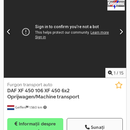
1
/
15
Furgon transport auto
DAF
XF 450 106 XF 450 6x2
Oprijwagen/Machine transport
Geffen
1.560 km
Informații despre
Sunați