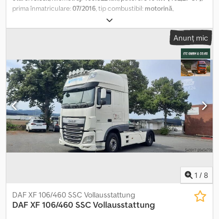
prima înmatriculare:
07/2016
, tip combustibil:
motorină
,
configurație ax:
4x2
, combustibil:
motorină
, frâne:
retarder
,
culoare:
roșu
, tip de angrenaj:
automat
, clasă de emisii:
Euro 6
, An
Anunț mic
de fabricație:
2016
, Dotări:
ABS, EBS (Sistem de frânare
electronic), aer condiționat, controlul tracțiunii, pilot automat
de viteză, retarder, spoiler
, - Climatizare Codpjxt T S Rjfx Acfsrf -
Încălzire
1
/
8
DAF XF 106/460 SSC Vollausstattung
DAF
XF 106/460 SSC Vollausstattung