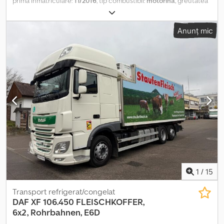
prima înmatriculare:
11/2016
, tip combustibil:
motorină
, greutatea
goală:
8.487 kg
, greutate totală:
18.000 kg
, configurație ax:
2 axe
,
frâne:
retarder
, cabină șofer:
cabina de dormit
, tip de angrenaj:
Anunț mic
automat
, clasă de emisii:
Euro 6
, suspensie:
oțel-aer
, număr de
paturi:
2
, număr de locuri:
2
, Dotări:
ABS, aer condiționat, blocare
diferențial, computer de bord, frână cu aer comprimat, pilot
automat de viteză, spoiler, închidere centralizată, încălzitor
staționar, înmatriculare camion
, | DAF XF 106.460 Super Space
Cab | Automat, Euro 6, Retarder | Volan multifuncțional, Frigider |
Tempomat, Aer condiționat | Încălzire staționară, Computer de
bord | Trape, Aer condiționat staționar | Geamuri electrice, Oglinzi
electrice | Spoilere laterale | Ne rezervăm dreptul la erori, greșeli
de introducere și vânzare prealabilă Csdjxfq Imspfx Acforf
1
/
15
Transport refrigerat/congelat
DAF
XF 106.450 FLEISCHKOFFER,
6x2, Rohrbahnen, E6D