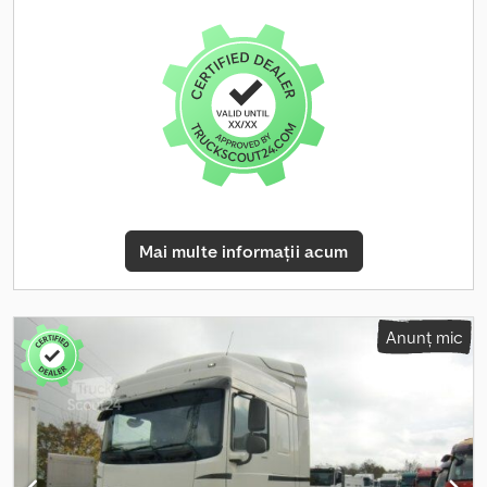
conform carnetului de service. !!! Ambreiaj nou, înlocuit la data de
21.10.2025, la 670.324 km !!! Unitate de control a motorului nouă,
înlocuită la data de 12.08.2025, la 652.974 km !!! !!! Axă portantă și
direcțională / Axă de ridicare și direcție !!! L !!! Axă de direcție
hidraulică - FĂRĂ COMPONENTE ELECTRICE / Axă de direcție
hidraulică - Fără sistem electric !!! DAF XF 106.510 SSC, vehicul de
mare tonaj, configurație 6x2-4, EURO 6, transmisie manuală, 16
trepte, retarder, spoiler pe acoperiș și pe lateral, 2 paturi, cutie
frigorifică, aspirator, sistem de climatizare + climatizare staționară,
încălzitor staționar „Webasto”, apă caldă, ACC „tempomat adaptiv”
+ asistență la frânarea de urgență + LDWS „asistență pentru
Mai multe informații acum
menținerea benzii”, scaun cu suspensie pentru șofer RECARO, cu
cotiere + încălzire a scaunului + climatizare a scaunului, scaun cu
suspensie pentru pasager, cu cotiere, volan multifuncțional,
computer de bord, radio-CD „AUX-USB-Bluetooth-telefonie”,
Anunț mic
radio CB, tahograf digital, SV, închidere centralizată cu
telecomandă, geamuri electrice, oglinzi electrice încălzite, AEBS,
TC „controlul tracțiunii”, parasolar, lumini de zi LED, faruri de
ceață, bară de protecție pentru faruri, 2 lumini de avertizare
rotative, 4 claxoane pneumatice, sistem integral de suspensie
spate, 1 rezervor, 1 cutie de depozitare din oțel inoxidabil, cabină
cu suspensie pneumatică, suspensie: arc / aer / aer, blocare