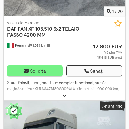
întrebări, ne puteți contacta pe timpul zilei: Richard Kanwischer
Telefon și Whatsapp: (germană și engleză) Paul: Telefon și
1
/
20
Whatsapp: (germană, rusă, ucraineană) Paul: Viber)
șasiu de camion
DAF
FAN XF 105.510 6x2 TELAIO
PASSO 4200 MM
12.800 EUR
Pernumia
1.029 km
VB plus TVA
(15.616 EUR brut)
Solicita
Sunați
Stare:
folosit
, Funcționalitate:
complet funcțional
, număr
mașină/vehicul:
XLRAS47MS0G009414
, kilometraj:
1.090.000 km
,
prima înmatriculare:
04/2014
, tip combustibil:
motorină
,
dimensiunea anvelopei:
315/80
, configurație ax:
6x2
, ampatament:
Anunț mic
4.200 mm
, combustibil:
motorină
, frâne:
intarder
, tip de angrenaj:
mecanic
, clasă de emisii:
Euro 5
, suspensie:
oțel-aer
, An de
fabricație:
2014
, Dotări:
aer condiționat, blocare diferențial, pilot
automat de viteză, proiectoare de ceață, retarder
, Anul 2014