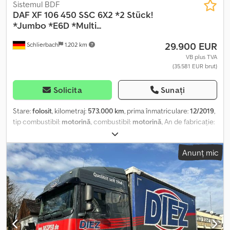
Sistemul BDF
DAF
XF 106 450 SSC 6X2 *2 Stück!
*Jumbo *E6D *Multi...
29.900 EUR
Schlierbach
1.202 km
VB plus TVA
(35.581 EUR brut)
Solicita
Sunați
Stare:
folosit
, kilometraj:
573.000 km
, prima înmatriculare:
12/2019
,
tip combustibil:
motorină
, combustibil:
motorină
, An de fabricație:
2019
, 2 x DAF XF106 450 SSC Vehicule pentru containere BDF cu
cadru de ridicare hidraulic VANTEC • Cadru de ridicare hidraulic
Anunț mic
VANTEC / sistem multi-container • Normă de emisii: EURO 6 D •
Intarder • Formula roților: 6x2 • Osie liftabilă / direcțională (a 3-a
osie) • Climatizare automată • Climatizare staționară
Cedpfjwmplcox Acfjrf • Încălzire staționară • Transmisie automată •
Blocare diferențial • Tempomat adaptiv • Asistent menținere
bandă • Asistent frânare de urgență • Asistent pornire în rampă •
Volan multifuncțional • Frigider • Airbag • Radio-CD player • 2 paturi
• Masa totală admisă: 26.000 kg • Greutate proprie: 10.220 kg •