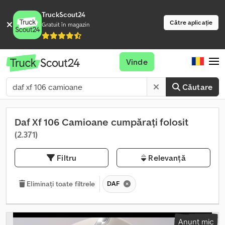
TruckScout24
Către aplicație
Gratuit în magazin
Vinde
Căutare
Daf Xf 106 Camioane cumpărați folosit
(2.371)
Filtru
Relevanță
DAF
Eliminați toate filtrele
Anunț mic