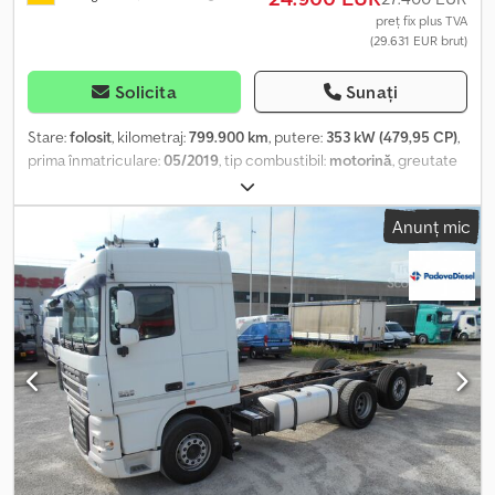
preț fix plus TVA
(29.631 EUR brut)
Solicita
Sunați
Stare:
folosit
, kilometraj:
799.900 km
, putere:
353 kW (479,95 CP)
,
prima înmatriculare:
05/2019
, tip combustibil:
motorină
, greutate
totală:
18.000 kg
, configurație ax:
3 axe
, următoarea inspecție
(TÜV):
09/2026
, frâne:
retarder
, culoare:
verde
, tip de angrenaj:
Anunț mic
automat
, clasă de emisii:
Euro 6
, volumul spațiului de încărcare:
35
m³
, lungimea spațiului de încărcare:
6.500 mm
, lățimea spațiului
de încărcare:
2.450 mm
, înălțime spațiu de încărcare:
2.550 mm
,
An de fabricație:
2018
, Dotări:
ABS, aer condiționat, filtru de
particule, program electronic de stabilitate (ESP), sistem de
navigație, încălzitor staționar
, De vânzare 1 x DAF Space Cab,
basculant pentru cereale 1. PROPRIETAR * An fabricație 2018 *
Prima înmatriculare: 05-2019 * Kilometraj original 802.000 km *
Intarder și cutie de viteze automată ZF * Frigider * Climă de
staționare * Pat de lux Crodpfxsy Riu Ee Acfef * 1 x rezervor * OBU
pregătit * Scaun șofer LUXUS * Axă spate cu suspensie
pneumatică * 2 x chei cu telecomandă centralizată Pentru