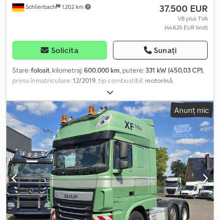
37.500 EUR
Schlierbach
1.202 km
VB plus TVA
(44.625 EUR brut)
Solicita
Sunați
Stare:
folosit
, kilometraj:
600.000 km
, putere:
331 kW (450,03 CP)
,
prima înmatriculare:
12/2019
, tip combustibil:
motorină
,
combustibil:
motorină
, An de fabricație:
2019
, DAF XF106 450 SSC
KRONE - Remorcă frigorifică BDF, cu sistem de profile pentru
Anunț mic
transportul de produse congelate și unitate de răcire Thermo
King, precum și cadru hidraulic VANTEC cadru hidraulic VANTEC •
EURO 6 D • Intarder • Formula roților: 6x2 • Axă lift / axă direcțională
(axă 3) • Climatizare automată • Climatizare staționară • Încălzire
staționară • Transmisie automată • Blocare diferențial • Pilot
automat adaptiv • Asistent de menținere a benzii • Asistent de
frânare de urgență • Asistent la pornirea în pantă • Volan
multifuncțional • Frigider • Airbag • Radio/CD player • 2 paturi •
Masa maximă admisă: 26.000 kg • Greutate goală: 14.220 kg •
Ampatament: 4.600 mm • Anvelope: 315/60 R22,5 • Caroserie:
Lamberet Fleisch – container modular cu sistem de profile •