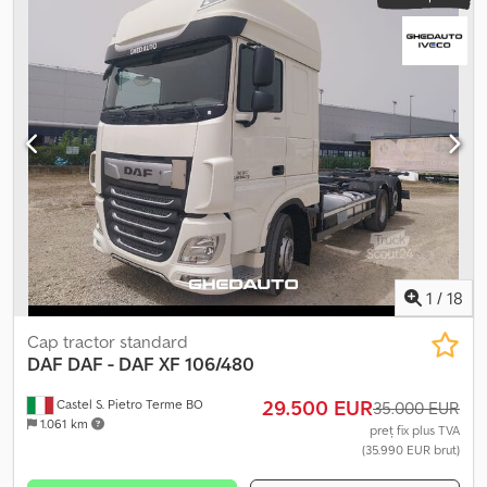
1
/
18
Cap tractor standard
DAF
DAF - DAF XF 106/480
29.500 EUR
Castel S. Pietro Terme BO
35.000 EUR
1.061 km
preț fix plus TVA
(35.990 EUR brut)