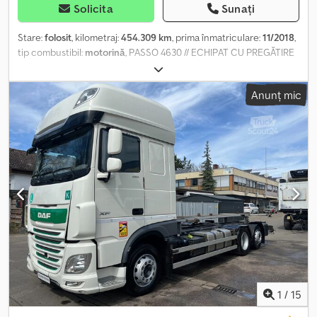
Solicita
Sunați
Stare:
folosit
, kilometraj:
454.309 km
, prima înmatriculare:
11/2018
,
tip combustibil:
motorină
, PASSO 4630 // ECHIPAT CU PREGĂTIRE
PENTRU PRIZĂ DE PUTERE Crjdpfjxmlhkjx Acfof Pentru informații
Anunț mic
1
/
15