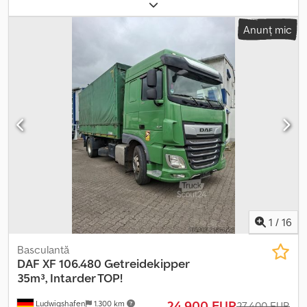
totală:
18.000 kg
, configurație ax:
2 axe
, culoare:
alb
, tip de
angrenaj:
automat
, clasă de emisii:
Euro 6
, Dotări:
ABS, aer
Anunț mic
condiționat, program electronic de stabilitate (ESP), încălzitor
staționar
, Daf XF 106.510 SSC Înmatriculare inițială: 08/2016
Kilometraj: 895.333 km Transmisie automată 4x2 Frână motor DAB
Euro 6 ABS Aer condiționat Sistem de climatizare pentru repaus
Pilot automat Încălzire de staționare 2 paturi Frigider 2 rezervoare
(845 + 430 l) Blocare diferențial NOU CEAS DE BORD, GENERAȚIA 2
Pregătit pentru priză de putere (PTO) Suspensie pe
arc/pneumatică Anvelope față 385/65 R22.5, uzură 14 mm
Anvelope spate 315/70 R22.5, uzură 5 mm. Codpfx Acozn Ec Rofjrf
1
/
16
Basculantă
DAF
XF 106.480 Getreidekipper
35m³, Intarder TOP!
24.900 EUR
Ludwigshafen
1.300 km
27.400 EUR