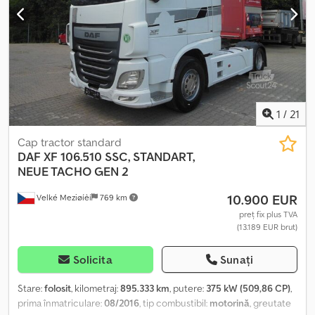
1
/
21
Cap tractor standard
DAF
XF 106.510 SSC, STANDART,
NEUE TACHO GEN 2
10.900 EUR
Velké Meziøíèí
769 km
preț fix plus TVA
(13.189 EUR brut)
Solicita
Sunați
Stare:
folosit
, kilometraj:
895.333 km
, putere:
375 kW (509,86 CP)
,
prima înmatriculare:
08/2016
, tip combustibil:
motorină
, greutate