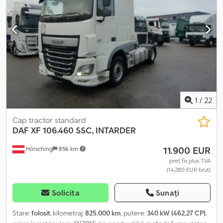
Kilometraj: 1.090.000 km Emisii: Euro 5 ATe Csdpfxozlqgce Acfjrf
Șasiu: 6x2, ampatament 4.200 mm Axa a 3-a: inteligentă Transmisie:
manuală Retarder: ZF Compartiment frigorific + sertar Climă de
parcare
1
/
22
Cap tractor standard
DAF
XF 106.460 SSC, INTARDER
11.900 EUR
Hörsching
856 km
preț fix plus TVA
(14.280 EUR brut)
Solicita
Sunați
Stare:
folosit
, kilometraj:
825.000 km
, putere:
340 kW (462,27 CP)
,