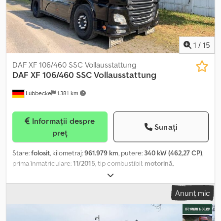
vehicul sau pentru informații suplimentare, vă rugăm să ne
contactați comod prin WhatsApp. Whatsapp Germană, Engleză --
Whatsapp Germană, Engleză, Arabă
1
/
15
DAF XF 106/460 SSC Vollausstattung
DAF
XF 106/460 SSC Vollausstattung
Lübbecke
1.381 km
Informații despre
Sunați
preț
Stare:
folosit
, kilometraj:
961.979 km
, putere:
340 kW (462,27 CP)
,
prima înmatriculare:
11/2015
, tip combustibil:
motorină
,
configurație ax:
4x2
, combustibil:
motorină
, frâne:
retarder
,
culoare:
negru
, tip de angrenaj:
automat
, clasă de emisii:
Euro 6
,
Anunț mic
An de fabricație:
2015
, Dotări:
ABS, EBS (Sistem de frânare
electronic), aer condiționat, controlul tracțiunii, frigider, pilot
automat de viteză, retarder, spoiler
, - Climatizare - Intarder -