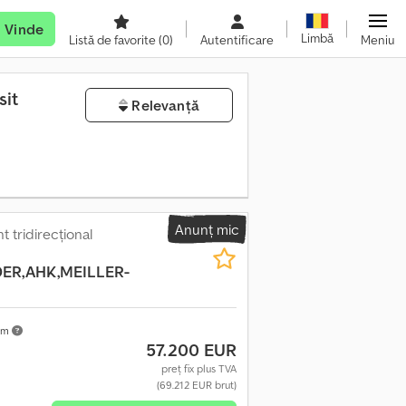
Vinde
Limbă
Listă de favorite
(0)
Autentificare
Meniu
sit
Relevanță
Anunț mic
 tridirecțional
ER,AHK,MEILLER-
km
57.200 EUR
preț fix plus TVA
(69.212 EUR brut)