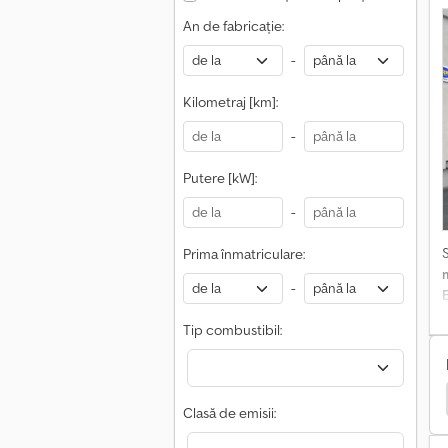
A
An de fabricație:
-
c
Kilometraj [km]:
g
-
c
Putere [kW]:
-
Prima înmatriculare:
-
Tip combustibil:
itate Publică
Astra Basculator
Astra Camioane
Clasă de emisii: