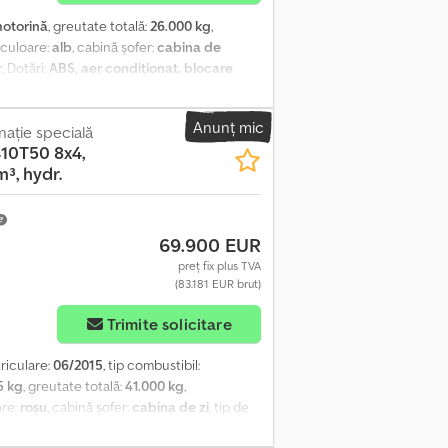
otorină
, greutate totală:
26.000 kg
,
, culoare:
alb
, cabină șofer:
cabina de
r
, Dotări:
ABS, aer condiționat, blocare
itor staționar
, Locația vehiculului: în curs
linzi încălzite, geam electric stânga, geam
Anunț mic
m antiblocare), retarder constant, cutie
ație specială
10T50 8x4,
r, zgomot redus G1, ecuson verde de mediu.
³, hydr.
 DE INCENDIU CABINĂ! Donator de piese
ANȚIE, modificări, vânzare intermediară și
69.900 EUR
preț fix plus TVA
(83.181 EUR brut)
Trimite solicitare
triculare:
06/2015
, tip combustibil:
5 kg
, greutate totală:
41.000 kg
,
are:
roșu
, cabină șofer:
cabina de zi
, tip de
2
, volumul spațiului de încărcare:
16 m³
,