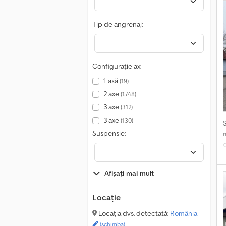
Tip de angrenaj:
Configurație ax:
1 axă
(19)
2 axe
(1.748)
3 axe
(312)
3 axe
(130)
Suspensie:
c
v
Afișați mai mult
d
Locație
Locația dvs. detectată:
România
3
(schimba)