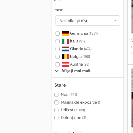
i
h
raza:
O
Nelimitat
f
(3.874)
Germania
(1.921)
Italia
(917)
Olanda
(474)
Belgia
(198)
Austria
(92)
f
Afișați mai mult
d
Stare
a
Nou
(561)
Mașină de expoziție
(1)
Utilizat
(3.309)
Defecțiune
(3)