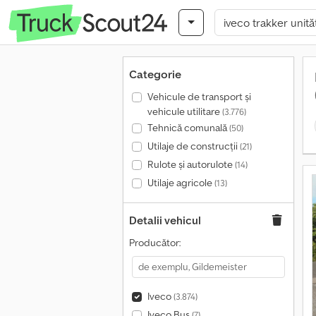
Categorie
Vehicule de transport şi
vehicule utilitare
(3.776)
Tehnică comunală
(50)
Utilaje de construcții
(21)
Rulote și autorulote
(14)
Utilaje agricole
(13)
Detalii vehicul
Producător:
Iveco
(3.874)
Iveco Bus
(7)