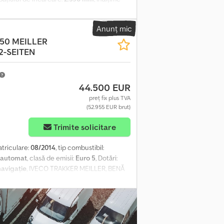
onic de stabilitate (ESP)
, Iveco Trakker
edpfxozng I Ue Aatef Euro 6 Transmisie
Anunț mic
re diferențial Sistem hidraulic Cârlig de
50 MEILLER
 Prelată Platformă de încărcare: 5810 x
2-SEITEN
85/65 R22.5, adâncime profil 10 mm Axa 3:
 mm Greutate totală: 32.000 kg Greutate
44.500 EUR
preț fix plus TVA
(52.955 EUR brut)
Trimite solicitare
atriculare:
08/2014
, tip combustibil:
automat
, clasă de emisii:
Euro 5
, Dotări:
navigație
, IVECO TRAKKER MEILLER, BENĂ
tă BENĂ MEILLER, DESCĂRCARE PE DOUĂ
e, aprox. 50% uzură Documente de
re Toate informațiile sunt oferite fără
eptul de a vinde vehiculul înainte.
e doar în scopul protejării clientului.