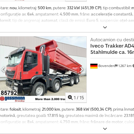
Stare:
nou
, kilometraj:
500 km
, putere:
332 kW (451,39 CP)
, tip combustibil:
m
configurație ax:
6x4
, ampatament:
4.500 mm
, frâne:
accelerație constantă
dormit
, tip de angrenaj:
automat
, clasă de emisii:
Euro 5
, suspensie:
oțel-ae
diferențial, cabină, nivel redus de zgomot, pilot automat de viteză, încălz
e sosire / în tranzit, cabină lungă, 1x scaun pneumatic, oglinzi electrice, og
lectric dreapta, aer condiționat, tempomat, încălzire staționară, ABS (siste
Autocamion cu destin
Iveco
Trakker AD4
automată, ridicare+coborâre, blocare diferențial, suspensie pe arcuri și ae
Stahlmulde ca. 16m
Cedpfxsvhhm Ns Aatjrf Ampatament: 4500 mm Suprastructură: EEV, DAUNE
fără cabină! Axă față 8,0/9,0 t, roți! INFORMAȚII DESPRE ACCESORII FĂRĂ GAR
rori rezervate!
Bovenden
1.267 km
1
/
15
Stare:
folosit
, kilometraj:
21.000 km
, putere:
368 kW (500,34 CP)
, prima înma
motorină
, greutatea goală:
17.815 kg
, greutatea maximă de încărcare:
23.18
configurație ax:
8x4
, ampatament:
4.750 mm
, frâne:
frânare de motor
, culo
angrenaj:
mecanic
, clasă de emisii:
Euro 6
, suspensie:
oțel
, număr de locuri: