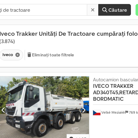
Căutare
Iveco Trakker Unități De Tractoare cumpărați folo
(3.874)
Iveco
Eliminați toate filtrele
Autocamion basculant
IVECO
TRAKKER
V
AD340T45,RETARD
â
BORDMATIC
n
z
a
Velké Meziøíèí
769 
r
e
c
ă