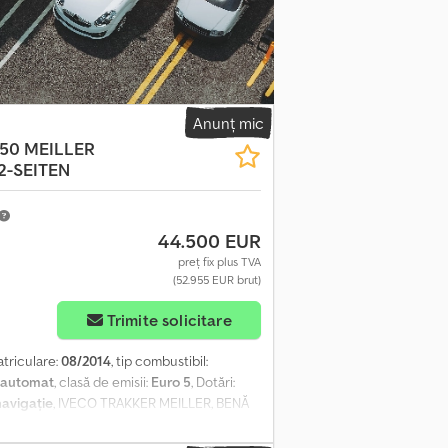
0.000 km cutie de viteze automată
ă hidraulică anvelope, aprox. 50% uzură
u arcuri lamelare Toate informațiile sunt
b rezerva vânzării anterioare. Vânzarea se
pul protejării clientului.
Anunț mic
50 MEILLER
2-SEITEN
44.500 EUR
preț fix plus TVA
(52.955 EUR brut)
Trimite solicitare
atriculare:
08/2014
, tip combustibil:
automat
, clasă de emisii:
Euro 5
, Dotări:
navigație
, IVECO TRAKKER MEILLER, BENĂ
tă BENĂ MEILLER, DESCĂRCARE PE DOUĂ
Documente de înmatriculare germane Cedpfx