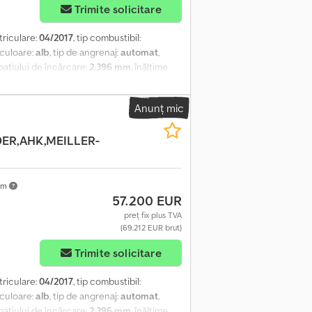
Trimite solicitare
triculare:
04/2017
, tip combustibil:
 culoare:
alb
, tip de angrenaj:
automat
,
spațiului de încărcare:
2.396 mm
, înălțime
onic de stabilitate (ESP)
, Iveco Trakker
fsx Aatof 8x4 450 CP Euro 6 Transmisie
Anunț mic
j diferențial Sistem hidraulic Cârlig de
matic Prelată Platformă de încărcare: 5810
ER,AHK,MEILLER-
a 2: 385/65 R22.5, adâncimea profilului: 10
ncimea profilului: 20 mm Greutate totală:
km
57.200 EUR
preț fix plus TVA
(69.212 EUR brut)
Trimite solicitare
triculare:
04/2017
, tip combustibil:
 culoare:
alb
, tip de angrenaj:
automat
,
spațiului de încărcare:
2.396 mm
, înălțime