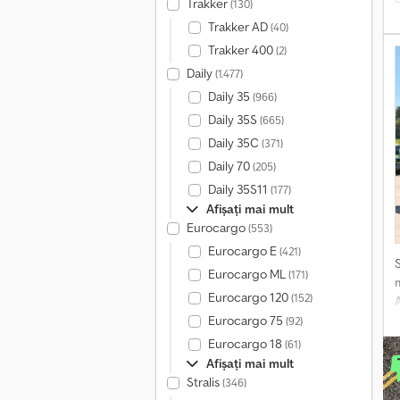
Trakker
(130)
Trakker AD
(40)
Trakker 400
(2)
Daily
(1.477)
2
Daily 35
(966)
Daily 35S
(665)
t
Daily 35C
(371)
Daily 70
(205)
Daily 35S11
(177)
Afișați mai mult
Eurocargo
(553)
Eurocargo E
(421)
Eurocargo ML
(171)
Eurocargo 120
(152)
Eurocargo 75
(92)
Eurocargo 18
(61)
î
Afișați mai mult
Stralis
(346)
V