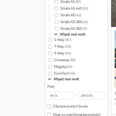
Stralis AS
(87)
Stralis AS 440
(50)
Stralis AD
(42)
Stralis AD 260
(24)
f
Stralis AS 260
(21)
Afișați mai mult
S-Way
(167)
T-Way
(124)
X-Way
(114)
Crossway
(95)
Magelys
(21)
EuroTech
(16)
Afișați mai mult
Preț:
-
Căutare prețuri brute
Doar cu menționarea prețului