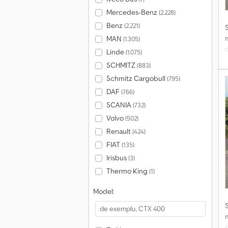
Mercedes-Benz
(2.228)
Benz
(2.221)
MAN
(1.305)
c
Linde
(1.075)
SCHMITZ
(883)
Schmitz Cargobull
(795)
DAF
(766)
x
SCANIA
(732)
m
Volvo
(502)
Renault
(424)
FIAT
(135)
Irisbus
(3)
Thermo King
(1)
Model:
c