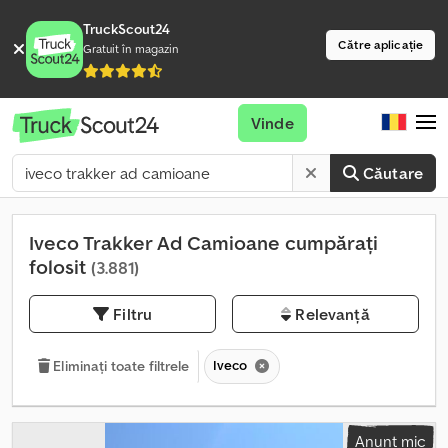
TruckScout24
Către aplicație
Gratuit în magazin
Vinde
Căutare
Iveco Trakker Ad Camioane cumpărați
folosit
(3.881)
Filtru
Relevanță
Iveco
Eliminați toate filtrele
Anunț mic