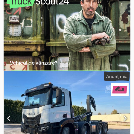
condiționat
, - Filtru de particule Cedpfx Apezmhvwjijha - Punte
cu roți duble
Vehicul de vânzare?
Creați un anunț
Anunț mic