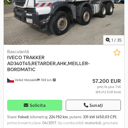
1
/
35
Basculantă
IVECO
TRAKKER
AD340T45,RETARDER,AHK,MEILLER-
BORDMATIC
57.200 EUR
Velké Meziøíèí
769 km
preț fix plus TVA
(69.212 EUR brut)
Solicita
Sunați
Stare:
folosit
, kilometraj:
224.192 km
, putere:
331 kW (450,03 CP)
,
prima înmatriculare:
04/2017
, tip combustibil:
motorină
, greutate