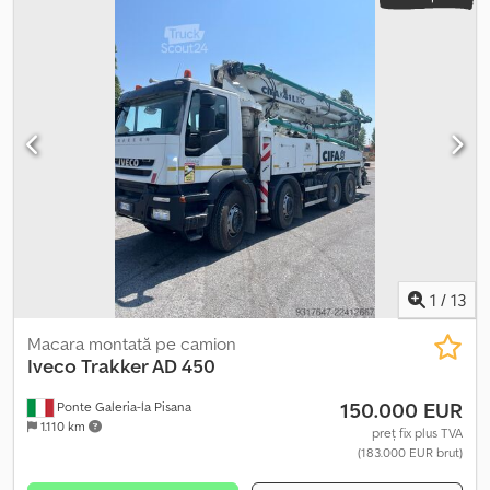
1
/
13
Macara montată pe camion
Iveco
Trakker AD 450
150.000 EUR
Ponte Galeria-la Pisana
1.110 km
preț fix plus TVA
(183.000 EUR brut)