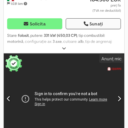
1.031 km
preț fix
(TVA ne deductibil)
Solicita
Sunați
Stare:
folosit
, putere:
331 kW (450,03 CP)
, tip combustibil:
motorină
, configurație ax:
3 axe
, culoare:
alb
, tip de angrenaj:
mecanic
, clasă de emisii:
Euro 6
, An de fabricație:
2024
, TITLU:
IVECO TRAKKER T-WAY AD380T NOU, CU SISTEM SUPORT
Anunț mic
DEMONTABIL, SUSPENSIE CU FEȚE FOI ANTERIOARĂ ȘI
POSTERIOARĂ, 6X4 REF: 24C15 AN AN fabricație: de înmatriculat
CP: 450 CILINDREE: 12882 cm³ EURO: 6 KM: 0 TRANSMISIE:
manuală BLOCANT DIFERENȚIAL: da RETARDER/INTARDER: nu AXE:
3, 6x4 AMPATAMENT: 3300 mm TRACTARE: da PROVENIENȚĂ: Italia
CABINĂ: scurtă și joasă NR. LOCURI: 2 SARCINĂ UTILĂ: 13.900 kg /
19.000 kg vehicul pentru lucrări grele - AUTOCAMION: 26.000 kg
greutate totală admisă / 33.000 kg pentru lucrări grele -
AUTOCAMION + REMORCĂ: 44.000 kg greutate totală admisă /
56.000 kg pentru lucrări grele TIP CAROSERIE: sistem suport
demontabil nou MODEL SUPORT DEMONTABIL: TAM 26/50
EXTRAGERE: da ROTIRE: da ROLĂ: verticală ADR: da