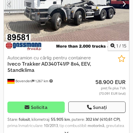
companie = Date bancare: Cont Rabobank: 39.33.10.655 IBAN:
NL73RABO0393310655 Cod rapid: RABONL2U - Verificați
întotdeauna datele noastre bancare înainte de efectuarea
tranzacției! Csdjzilptepfx Apioha - Rezervarea vehiculelor nu este
posibilă fără plata unui depozit. - Ne rezervăm dreptul de a avea
erori de scriere și erori tipografice în toate ofertele de vehicule.
1
/
15
Autocamion cu cârlig pentru containere
Iveco
Trakker AD340T41/P 8x4, EEV,
Standklima
58.900 EUR
Bovenden
1.267 km
preț fix plus TVA
(70.091 EUR brut)
Solicita
Sunați
Stare:
folosit
, kilometraj:
55.905 km
, putere:
302 kW (410,61 CP)
,
prima înmatriculare:
10/2013
, tip combustibil:
motorină
, greutatea
goală:
13.615 kg
, greutatea maximă de încărcare:
18.385 kg
,