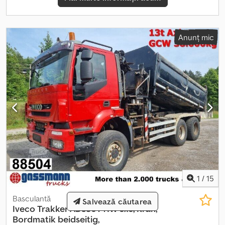
blocare diferențial, girofar, cutie de depozitare, suspensie cu
arcuri lamelare, Bordmatik pe partea stângă, cuplă remorcă
pneumatică, electrică și hidraulică, nivel redus de zgomot G1,
protecție anti-împănare rabatabilă, trapă pe acoperiș, ecosticker
Anunț mic
verde (plachetă de mediu). Cedpfxevhnllo Apieha Ampatament:
3500 mm. Suprastructură: basculantă trilaterală Dautel cu
Bordmatik pe stânga, cuplă remorcă 50 mm. Turbocompresorul și
ambreiajul au fost recondiționate în 2023 pentru aprox. 6.000
EUR, valvele pentru comutarea benei sunt noi. Înălțimea de
încărcare aprox. 1590 mm! Informațiile despre accesorii sunt fără
garanție, ne rezervăm dreptul la modificări, vânzare intermediară
și posibile erori!
1
/
15
Basculantă
Salvează căutarea
Iveco
Trakker AD380T41W 6x6, Kran,
Bordmatik beidseitig,