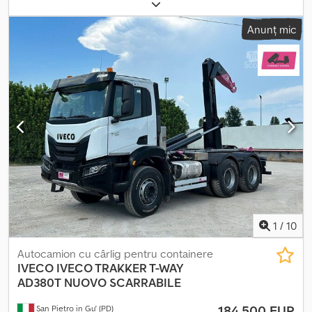
totală:
32.000 kg
, configurație ax:
3 axe
, frâne:
retarder
, culoare:
alb
, tip de angrenaj:
automat
, clasă de emisii:
Euro 6
, lungimea
Anunț mic
spațiului de încărcare:
5.810 mm
, lățimea spațiului de încărcare:
2.396 mm
, înălțime spațiu de încărcare:
1.000 mm
, Dotări:
ABS, aer
condiționat, program electronic de stabilitate (ESP)
, Iveco
Trakker AD340T45 Prima înmatriculare: 04/2017 Kilometraj: 224.192
km 8x4 450 CP Euro 6 Transmisie automată Intarder Rezervor de
300 l ABS Aer condiționat Pilot automat Blocare diferențial Sistem
hidraulic Cârlig de remorcare 50 mm Suspensie pe arc/arc
Suprastructură Meiller S3 Bordmatic Prelată Platformă de
încărcare: 5810 x 2396 x 1000 mm Chsdszng I Ujpfx Apioa
Anvelope: Axa 1: 385/65 R22.5, adâncime profil 9 mm Axa 2: 385/65
R22.5, adâncime profil 10 mm Axa 3: 315/80 R22.5, adâncime profil
17 mm Axa 4: 315/80 R22.5, adâncime profil 20 mm Greutate totală:
32.000 kg Greutate totală a ansamblului: 60.000 kg
1
/
10
Autocamion cu cârlig pentru containere
IVECO
IVECO TRAKKER T-WAY
AD380T NUOVO SCARRABILE
184.500 EUR
San Pietro in Gu' (PD)