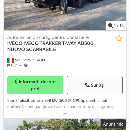
1
/
13
Autocamion cu cârlig pentru containere
IVECO
IVECO TRAKKER T-WAY AD500
NUOVO SCARRABILE
San Pietro in Gu' (PD)
1.031 km
Informații despre
Sunați
preț
Stare:
folosit
, putere:
368 kW (500,34 CP)
, tip combustibil:
motorină
, configurație ax:
3 axe
, culoare:
alb
, tip de angrenaj:
automat
, clasă de emisii:
Euro 6
, An de fabricație:
2026
, ȘASIU: la
comandă TITLU: IVECO TRAKKER T-WAY AD500 NOU CU
Anunț mic
CAROSERIE AMOVIBILĂ, SUSPENSIE CU ARCUȘ FAȚĂ ȘI SPATE 8X4