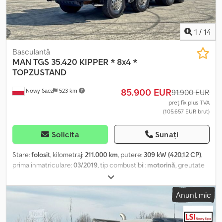
1
/
14
Basculantă
MAN
TGS 35.420 KIPPER * 8x4 *
TOPZUSTAND
85.900 EUR
Nowy Sacz
523 km
91.900 EUR
preț fix plus TVA
(105.657 EUR brut)
Solicita
Sunați
Stare:
folosit
, kilometraj:
211.000 km
, putere:
309 kW (420,12 CP)
,
prima înmatriculare:
03/2019
, tip combustibil:
motorină
, greutate
totală:
34.000 kg
, configurație ax:
3 axe
, frâne:
retarder
, culoare:
alb
, tip de angrenaj:
automat
, An de fabricație:
2019
, Dotări:
ABS,
Anunț mic
aer condiționat
, MAN TGS 35.420 Credpfx Aiowtwkmekef
Basculantă / 8x4 Importat / Fără accidente ÎN STARE BUNĂ! TOATE
ANVELOPELE SUNT NOI! ? AN DE FABRICAȚIE: 2019 ? KILOMETRAJ: