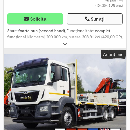
VB plus TVA
(104.304 EUR brut)
Solicita
Sunați
Stare:
foarte bun (second hand)
, Funcționalitate:
complet
funcțional
, kilometraj:
200.000 km
, putere:
308,91 kW (420,00 CP)
,
tip combustibil:
motorină
, greutatea goală:
15.410 kg
, greutatea
maximă de încărcare:
10.590 kg
, greutate totală:
26.000 kg
,
Anunț mic
configurație ax:
6x4
, culoare:
alb
, cabină șofer:
cabina de zi
, tip de
angrenaj:
automat
, clasă de emisii:
Euro 6
, suspensie:
oțel-aer
,
lungimea spațiului de încărcare:
6.720 mm
, lățimea spațiului de
încărcare:
2.480 mm
, înălțime spațiu de încărcare:
570 mm
, An de
fabricație:
2020
, Dotări:
AdBlue, aer condiționat, blocare
diferențial, pilot automat de viteză
, MAN TGS 26.420 6×4 / Fassi
F215A.2.24 / telecomandă / rotor / platformă 6,7 m An 2019/2020
Cjdpozrw Rzjfx Aikerf Kilometraj: 200.000 km. Date tehnice MMA:
26.000 kg Greutate: 15.410 kg Capacitate de încărcare: 10.590 kg
Cilindree motor: 12.419 cc Putere: 420 CP Euro 6 adblue
Suspensie pneumatică spate Cuplă superioară pentru remorcă
Suport pentru roată de rezervă Macara HDS Fassi F215A.2.24 rotor
Telecomandă Braț: 12,70 m Capacitate maximă de ridicare: 5.600