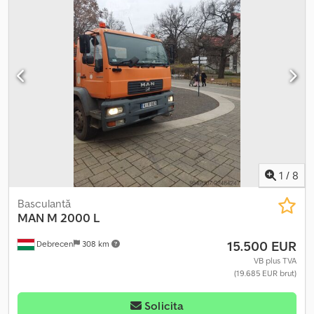
1
/
8
Basculantă
MAN
M 2000 L
15.500 EUR
Debrecen
308 km
VB plus TVA
(19.685 EUR brut)
Solicita