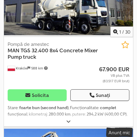
Camion alb WMAN14ZZ3MY418901 638.067 km = Informații
suplimentare = Crsdpfx Aieyizumokjf Axă față: direcțională
Capacitate cilindrică motor: 6.871 cc Greutate proprie: 6.400 kg
Sarcină utilă: 5.590 kg MMA: 11.990 kg ITP (Inspecție Tehnică
Periodică): valabilă până la 11.2026
1
/
30
Pompă de amestec
MAN
TGS 32.400 8x4 Concrete Mixer
Pump truck
67.900 EUR
Kraków
588 km
VB plus TVA
(83.517 EUR brut)
Solicita
Sunați
Stare:
foarte bun (second hand)
, Funcționalitate:
complet
funcțional
, kilometraj:
280.000 km
, putere:
294,2 kW (400,00 CP)
,
tip combustibil:
motorină
, configurație ax:
8x4
, culoare:
alb
,
cabină șofer:
cabina de zi
, tip de angrenaj:
mecanic
, suspensie:
Anunț mic
oțel
, An de fabricație:
2008
, ore de funcționare:
426 h
, Dotări: