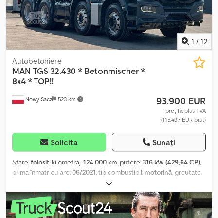
1
/
12
Autobetoniere
MAN
TGS 32.430 * Betonmischer *
8x4 * TOP!!
93.900 EUR
Nowy Sacz
523 km
preț fix plus TVA
(115.497 EUR brut)
Solicita
Sunați
Stare:
folosit
, kilometraj:
124.000 km
, putere:
316 kW (429,64 CP)
,
prima înmatriculare:
06/2021
, tip combustibil:
motorină
, greutate
totală:
32.000 kg
, configurație ax:
3 axe
, culoare:
alb
, tip de
angrenaj:
automat
, An de fabricație:
2021
, Dotări:
ABS, aer
condiționat
, MAN TGS 32.430 / 8x4 AUTOBETONIERĂ FĂRĂ
ACCIDENTE ÎN STARE BUNĂ! ? AN: 2021 ? KILOMETRAJ: 124.000 km