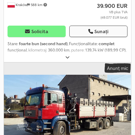
39.900 EUR
Kraków
588 km
MAN. 100% fără accidente, documentație completă, un singur
proprietar. Stare tehnică și vizuală excelentă.
VB plus TVA
(49.077 EUR brut)
Solicita
Sunați
Stare:
foarte bun (second hand)
, Funcționalitate:
complet
funcțional
, kilometraj:
360.000 km
, putere:
139,74 kW (189,99 CP)
,
tip combustibil:
motorină
, greutatea goală:
6.835 kg
, greutatea
maximă de încărcare:
5.155 kg
, configurație ax:
4x2
, culoare:
alb
,
Anunț mic
cabină șofer:
cabina de zi
, tip de angrenaj:
mecanic
, clasă de
emisii:
Euro 6
, suspensie:
oțel-aer
, lungimea spațiului de încărcare:
5.860 mm
, lățimea spațiului de încărcare:
2.460 mm
, înălțime
spațiu de încărcare:
2.400 mm
, An de fabricație:
2020
, Dotări:
aer
condiționat, hayon hidraulic, unitate de răcire
, MAN TGL 12.190 /
Frigorific 14 EPAL / Carrier Xarios 500 / 3 unități An de fabricație:
2020 360.000 kilometri Date tehnice MMA: 11.990 kg Greutate
proprie: 6.835 kg Capacitate de încărcare: 5.155 kg 190 CP
Cilindree motor: 4.580 cc 4×2 Euro 6 Suspensie pneumatică
spate AdBlue Suport roată de rezervă Suprastructură frigorifică
14 EPAL Uși cu 4 încuietori Frigider Diesel-Electric Carrier Xarios