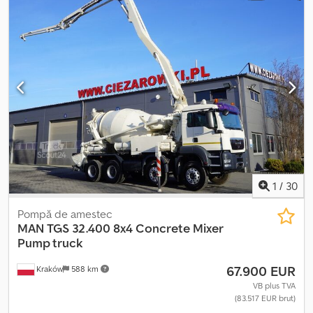
Tahograf, aer condiționat, blocare diferențial
, Camion malaxor
MAN TGS 32.400 8×4 / 426 MTH !!! / 18 metri 2008 Kilometraj:
280.000 km. Motor cu 6 cilindri 400 CP Suspensie pe arcuri
Anvelope 13R22.5 Sistem hidraulic Csdpfxjzrw Tco Aiksrf
Putzmeister Pumi 21-3.67 0 18m An fabricație: 2008 Pompa
controlată prin telecomandă și manual. Înălțime de pompare: 18
metri 426 luni!!! Cutie de viteze manuală Aer condiționat Trapă
Tahograf Radio Blocare diferențial Stare tehnică foarte bună
1
/
30
Pompă de amestec
MAN
TGS 32.400 8x4 Concrete Mixer
Pump truck
67.900 EUR
Kraków
588 km
VB plus TVA
(83.517 EUR brut)