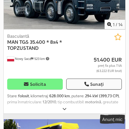
1
/
14
Basculantă
MAN
TGS 35.400 * 8x4 *
TOPZUSTAND
51.400 EUR
Nowy Sacz
523 km
preț fix plus TVA
(63.222 EUR brut)
Solicita
Sunați
Stare:
folosit
, kilometraj:
628.000 km
, putere:
294 kW (399,73 CP)
,
prima înmatriculare:
12/2010
, tip combustibil:
motorină
, greutate
totală:
34.000 kg
, configurație ax:
3 axe
, frâne:
retarder
, culoare:
albastru
, tip de angrenaj:
mecanic
, An de fabricație:
2010
, Dotări:
Anunț mic
ABS, aer condiționat
, MAN TGS 35.400 Basculantă / 8x4 Importat /
FĂRĂ ACCIDENTE ÎN STARE BUNĂ! TOATE ANVELOPELE SUNT NOI!