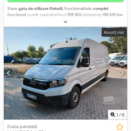
Stare:
gata de utilizare (folosit)
, Funcționalitate:
complet
funcțional
, număr mașină/vehicul:
RIR 802
, kilometraj:
196.500 km
,
prima înmatriculare:
04/2002
, tip combustibil:
motorină
, greutatea
goală:
7.320 kg
, greutatea maximă de încărcare:
11.280 kg
,
Anunț mic
greutate totală:
18.600 kg
, configurație ax:
2 axe
, următoarea
inspecție (TÜV):
12/2026
, tip de angrenaj:
mecanic
, clasă de emisii:
Euro 3
, suspensie:
oțel
, An de fabricație:
2002
, Dotări:
retarder
, Se
vinde camion basculant MAN M2000L, recent întreținut, gata de
utilizare. Csdpfxszrgk Dj Aikjrf
1
/
6
Duba panelată