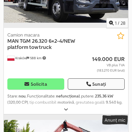
Vehicul nou, fără kilometraj Documentație completă, achiziționat
dintr-o sală de expoziție MAN din Polonia.
1
/
28
Camion macara
MAN
TGM 26.320 6×2-4/NEW
platform tow truck
149.000 EUR
Kraków
588 km
VB plus TVA
(183.270 EUR brut)
Solicita
Sunați
Stare:
nou
, Funcționalitate:
nefuncțional
, putere:
235,36 kW
(320,00 CP)
, tip combustibil:
motorină
, greutatea goală:
9.540 kg
,
greutatea maximă de încărcare:
16.460 kg
, greutate totală:
26.000 kg
, starea anvelopelor:
100 procent
, configurație ax:
6x2
,
Anunț mic
combustibil:
motorină
, culoare:
portocaliu
, cabină șofer:
cabina
de dormit
, tip de angrenaj:
automat
, clasă de emisii:
Euro 6e
,