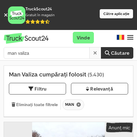
TruckScout24
Către aplicație
Gratuit în magazin
Vinde
Căutare
Man Valiza cumpărați folosit
(5.430)
Filtru
Relevanță
MAN
Eliminați toate filtrele
Anunț mic