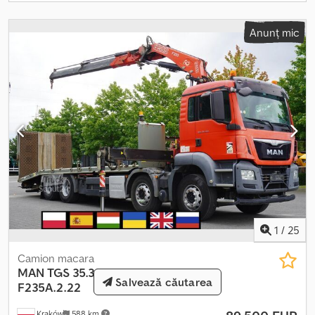
Aer condiționat Cameră pentru mers înapoi Radio Cruise control
Frână de motor Trapa Tahograf Vehiculul a fost achiziționat și
Anunț mic
folosit într-un showroom MAN. 100% fără accidente,
documentație completă, un singur proprietar. Starea tehnică și
vizuală este perfectă.
1
/
25
Camion macara
MAN
TGS 35.360 E6 8×2 / FASSI
Salvează căutarea
F235A.2.22
Kraków
588 km