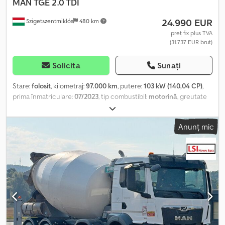
MAN
TGE 2.0 TDI
24.990 EUR
Szigetszentmiklós
480 km
preț fix plus TVA
(31.737 EUR brut)
Solicita
Sunați
Stare:
folosit
, kilometraj:
97.000 km
, putere:
103 kW (140,04 CP)
,
prima înmatriculare:
07/2023
, tip combustibil:
motorină
, greutate
totală:
3.500 kg
, culoare:
alb
, tip de angrenaj:
mecanic
, clasă de
emisii:
Euro 6
, număr de locuri:
3
, lungimea spațiului de încărcare:
Anunț mic
4.130 mm
, lățimea spațiului de încărcare:
1.770 mm
, înălțime spațiu
de încărcare:
1.960 mm
, An de fabricație:
2023
, Dotări:
ABS, aer
condiționat, program electronic de stabilitate (ESP), închidere
centralizată
, Echipamente principale includ: Bluetooth, sistem
multimedia, volan multifuncțional, oglinzi și geamuri electrice etc.
Ne puteți contacta și prin WhatsApp/Viber) E-mail: Crsdpfx Aijzr S
Rpskof