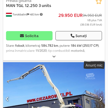
Prelata glisantă
MAN
TGL 12.250 3 units
29.950 EUR
Torokbalint
483 km
34.950 EUR
VB plus TVA
(38.036 EUR brut)
Solicita
Sunați
Stare:
folosit
, kilometraj:
584.782 km
, putere:
184 kW (250,17 CP)
,
prima înmatriculare:
11/2020
, tip combustibil:
motorină
,
configurație ax:
4x2
, combustibil:
motorină
, culoare:
alb
, cabină
șofer:
cabina de dormit
, tip de angrenaj:
automat
, clasă de emisii:
Anunț mic
Euro 6
, An de fabricație:
2020
, Dotări:
ABS, AdBlue, EBS (Sistem
de frânare electronic), aer condiționat, computer de bord,
filtru de particule, pilot automat de viteză, program electronic
de stabilitate (ESP), închidere centralizată
, = Alte opțiuni și
accesorii = - Suspensie pneumatică - Filtru de particule - Cabină
de dormit - Cutie de scule = Observații = 3 unități pe stoc: MAN
TGL 12.250 2020 11/2020 Camion alb WMAN14ZZ7MY418917
584.782 km MAN TGL 12.250 2020 11/2020 Camion alb
WMAN14ZZ6MY418987 599.208 km MAN TGL 12.250 2020 11/2020