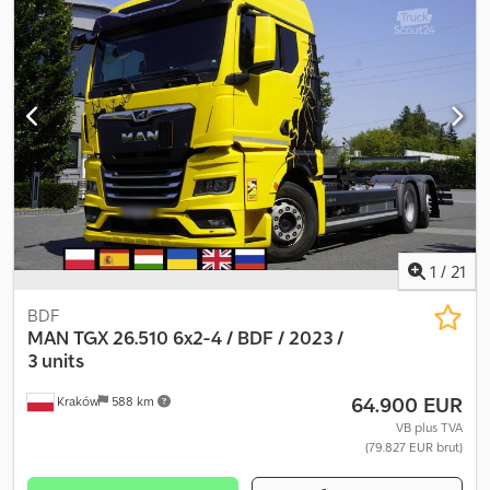
? ANUL DE FABRICAȚIE: 2010 ? KILOMETRAJ: 628.000 km
ECHIPAMENT: ? ABS ? ASR ? SERVO-DIRECȚIE ? GEAMURI
ELECTRICE ? OGLINZI ELECTRICE ? FRÂNĂ MOTOR ? TAHOGRAF
CAPACITATE: 20.000 kg GREUTATE TOTALĂ: 34.000 kg
AMPATAMENT: 180/255/140 cm DIMENSIUNE ANVELOPE: 13R22,5
SUSPENSIE: CU ARC TEL: KUBA - POLONEZĂ, ENGLEZĂ, GERMANĂ,
ITALIANĂ SEBASTIAN - POLONEZĂ, GERMANĂ, ITALIANĂ, ?????
LASZLO - MAGHIARĂ COSTEL - ROMÂNĂ? (Pentru export, ne
ocupăm de toate formalitățile, inclusiv de numere) RADEK - ?????
Crsdozrkmvjpfx Aikjf Nr. referință: 1903
1
/
21
BDF
MAN
TGX 26.510 6x2-4 / BDF / 2023 /
3 units
64.900 EUR
Kraków
588 km
VB plus TVA
(79.827 EUR brut)