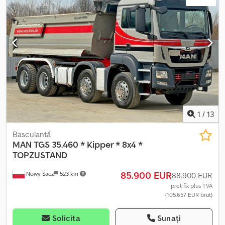
211.000 km DOTĂRI: ? ABS ? ASR ? SERVODIRECȚIE ? GEAMURI
ELECTRICE ? OGLINZI ELECTRICE ? FRÂNĂ DE MOTOR ?
TAHOGRAF CAPACITATE DE ÎNCĂRCARE: 20.000 kg GREUTATE
TOTALĂ: 34.000 kg AMPATAMENT: 185/250/135 cm DIMENSIUNE
ANVELOPE: 13R22,5 SUSPENSIE: ARC TEL: KUBA – POLONEZĂ,
ENGLEZĂ, GERMANĂ, ITALIANĂ SEBASTIAN – POLONEZĂ,
GERMANĂ, ITALIANĂ, ???? LASZLO – MAGHIARĂ COSTEL –
ROMÂNĂ (Pentru români facem toate formalitățile pentru export
inclusiv numere provizorii) RADEK – ???? Nr. referință: 13064
1
/
13
Basculantă
MAN
TGS 35.460 * Kipper * 8x4 *
TOPZUSTAND
85.900 EUR
Nowy Sacz
523 km
88.900 EUR
preț fix plus TVA
(105.657 EUR brut)
Solicita
Sunați