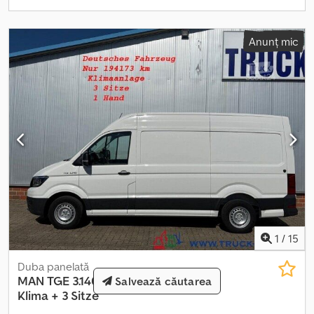
argintiu (roată dublă spate) Anvelope 205/70 R17C 115/113 Pachet
bază basculantă trilaterală: Meiller Accesorii Meiller: cadru frontal
Accesorii Meiller: 2 proiectoare LED pe extensia frontală
Anunț mic
Accesorii Meiller: cutie de scule inox (dreapta) Accesorii Meiller:
cutie de scule inox (stânga) Inspecția de predare Covorașe de
vreme rea Pentru informații suplimentare, echipa noastră de
vânzări vă stă la dispoziție. Finanțare prin partenerii noștri bancari
posibilă. Aceasta este o ofertă cu caracter neangajant. Vânzarea
prealabilă, erorile și modificările sunt rezervate. Informații
generale: An fabricație: 2025 Informații tehnice...
1
/
15
Duba panelată
MAN
TGE 3.140 L3/H3 Hochdach +
Salvează căutarea
Klima + 3 Sitze