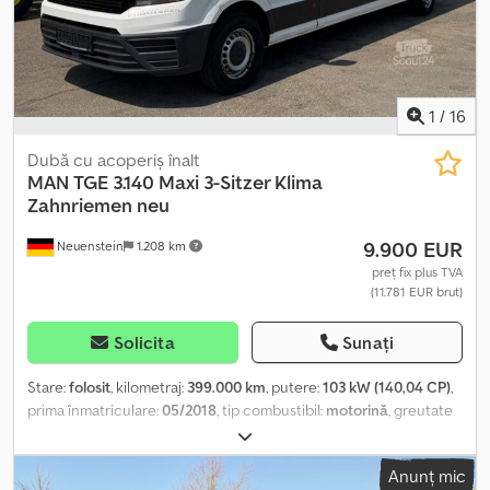
1
/
16
Dubă cu acoperiș înalt
MAN
TGE 3.140 Maxi 3-Sitzer Klima
Zahnriemen neu
9.900 EUR
Neuenstein
1.208 km
preț fix plus TVA
(11.781 EUR brut)
Solicita
Sunați
Stare:
folosit
, kilometraj:
399.000 km
, putere:
103 kW (140,04 CP)
,
prima înmatriculare:
05/2018
, tip combustibil:
motorină
, greutate
totală:
3.500 kg
, culoare:
alb
, tip de angrenaj:
mecanic
, număr de
locuri:
3
, volumul spațiului de încărcare:
14 m³
, lungimea spațiului
Anunț mic
de încărcare:
4.120 mm
, lățimea spațiului de încărcare:
1.770 mm
,