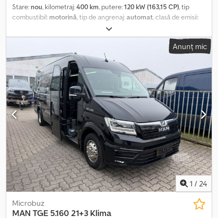
Stare:
nou
, kilometraj:
400 km
, putere:
120 kW (163,15 CP)
, tip
combustibil:
motorină
, tip de angrenaj:
automat
, clasă de emisii:
Euro 6
, culoare:
gri
, număr de locuri:
21
, An de fabricație:
2026
,
Dotări:
ABS, aer condiționat, filtru de particule, program
Anunț mic
electronic de stabilitate (ESP), încălzitor staționar
, * MAN TGE
5.160 * Disponibil imediat * Transmisie automată * Faruri LED *
Tempomat * Scaun șofer cu suspensie * Volan multifuncțional *
Cârlig de remorcare * Sisteme de asistență * Cameră pentru
mersul înapoi * 21+3 * Ușă de acces electrică * Încălzire pentru
compartimentul pasagerilor * Climă pe acoperiș * Ventilație
pentru fiecare pasager * Porturi USB * Iluminat LED la interior *
Suport pentru bagaje * Bare de susținere * Sistem de șine *
Spătare reglabile * Portbagaj mărit * Izolație * etc. * Finanțare
posibilă * Achiziționare cu vehicul la schimb posibilă * Vânzare
intermediară, erori și modificări rezervate Echipare: Încălzire
staționară Reglare viteză: Tempomat Climatizare: Aer condiționat
Siguranță: ABS Dodpfxey Numwj Aa Ijkr * ESP
1
/
24
Microbuz
MAN
TGE 5.160 21+3 Klima