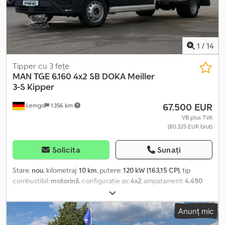
reglabile * Portbagaj mărit * Izolație * etc. * Finanțare posibilă *
Posibilitate de trade-in * Vânzare intermediară, erori și modificări
rezervate
1
/
14
Tipper cu 3 fețe
MAN
TGE 6.160 4x2 SB DOKA Meiller
3-S Kipper
67.500 EUR
Lemgo
1.356 km
VB plus TVA
(80.325 EUR brut)
Solicita
Sunați
Stare:
nou
, kilometraj:
10 km
, putere:
120 kW (163,15 CP)
, tip
combustibil:
motorină
, configurație ax:
4x2
, ampatament:
4.490
mm
, combustibil:
motorină
, culoare:
alb
, tip de angrenaj:
mecanic
,
numărul de trepte de viteză:
6
, clasă de emisii:
Euro 6
, An de
Anunț mic
fabricație:
2025
, Dotări:
ABS, Bluetooth, aer condiționat, airbag,
blocare diferențial, computer de bord, controlul tracțiunii,