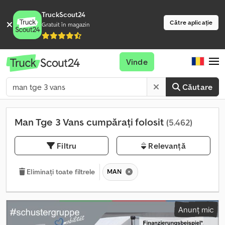
TruckScout24
Către aplicație
Gratuit în magazin
Vinde
Căutare
Man Tge 3 Vans cumpărați folosit
(5.462)
Filtru
Relevanță
MAN
Eliminați toate filtrele
Anunț mic