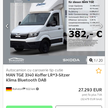
1
/
20
Autocamion cu caroserie tip cutie
MAN
TGE 3.140 Koffer LR*3-Sitzer
Klima Bluetooth DAB
27.293 EUR
Ruhstorf
922 km
preț fix plus TVA
(32.479 EUR brut)