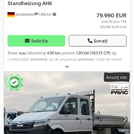
Standheizung AHK
79.990 EUR
Stockelsdorf
1.352 km
preț fix plus TVA
(95.188 EUR brut)
Solicita
Sunați
Stare:
nou
, kilometraj:
400 km
, putere:
120 kW (163,15 CP)
, tip
combustibil:
motorină
, tip de angrenaj:
automat
, clasă de emisii:
Euro 6
, culoare:
negru
, număr de locuri:
21
, An de fabricație:
2025
,
Dotări:
ABS, aer condiționat, filtru de particule, program
Anunț mic
electronic de stabilitate (ESP), încălzitor staționar
, * MAN TGE
5.180 * Vehicul la comandă * Cutie de viteze automată * Faruri
LED * Tempomat * Scaun șofer cu suspensie * Volan
multifuncțional * Cârlig de remorcare * Sisteme de asistență *
Cameră pentru mers înapoi * 21+3 locuri * Ușă de acces electrică
* Încălzire pentru compartimentul pasagerilor * Aer condiționat
montat pe acoperiș * Ventilație pentru fiecare pasager * Porturi
USB * Iluminare LED în interior * Suport pentru bagaje * Bare de
susținere * Sistem de șine Dksdpfx Aeyyrxfja Ier * Spătare