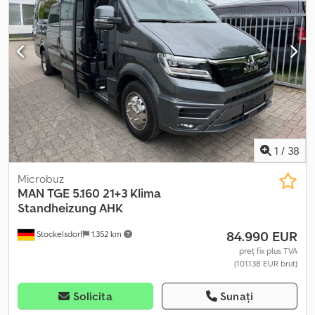
cameră pentru mersul înapoi * 21+3 * 21 locuri pe scaune inclusiv
șofer * 3 locuri în picioare * ușă de acces electrică * încălzire
convectoare pentru compartimentul pasagerilor * aer
condiționat pe acoperiș * ventilație pentru fiecare pasager *
prize USB * lumină LED în interior Dksdpfx Aaovp Tk As Ior * spațiu
pentru bagaje * bare de sprijin * sistem cu șine * spătare
reglabile * portbagaj mărit * izolație * podea antiderapantă * etc.
* finanțare posibilă * acceptăm autovehicule în contul plății *
Vânzare intermediară, erori și modificări rezervate
1
/
38
Microbuz
MAN
TGE 5.160 21+3 Klima
Standheizung AHK
84.990 EUR
Stockelsdorf
1.352 km
preț fix plus TVA
(101.138 EUR brut)
Solicita
Sunați