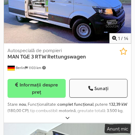
1
/
14
Autospecială de pompieri
MAN
TGE 3 RTW Rettungswagen
Berlin
1.103 km
Informații despre
Sunați
preț
Stare:
nou
, Funcționalitate:
complet funcțional
, putere:
132,39 kW
(180,00 CP)
, tip combustibil:
motorină
, greutate totală:
3.500 kg
,
configurație ax:
4x4
, culoare:
alb
, tip de angrenaj:
automat
, An de
fabricație:
2025
, Dotări:
ABS, aer condiționat, airbag, blocare
Anunț mic
diferențial, faruri suplimentare, program electronic de