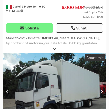
6.000 EUR
Castel S. Pietro Terme BO
10.000 EUR
1.061 km
preț fix plus TVA
(7.320 EUR brut)
Solicita
Sunați
Stare:
folosit
, kilometraj:
168.109 km
, putere:
100 kW (135,96 CP)
,
tip combustibil:
motorină
, greutate totală:
3.500 kg
, greutatea
maximă de încărcare:
900 kg
, prima înmatriculare:
03/2016
, clasă
de emisii:
Euro 5
, număr de locuri:
3
, Dotări:
ABS, servodirecție
,
Anunț mic
Pentru informații Dodpfxjwyya Re Ahhsck