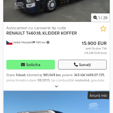
1
/
29
Autocamion cu caroserie tip cutie
RENAULT
T460.18, KLEIDER KOFFER
15.900 EUR
Velké Meziøíèí
769 km
preț fix plus TVA
(19.239 EUR brut)
Solicita
Sunați
Stare:
folosit
, kilometraj:
961.049 km
, putere:
345 kW (469,07 CP)
,
prima înmatriculare:
08/2015
, tip combustibil:
motorină
, greutate
totală:
18.000 kg
, configurație ax:
2 axe
, culoare:
alb
, tip de
angrenaj:
automat
, clasă de emisii:
Euro 6
, lungimea spațiului de
Anunț mic
încărcare:
7.600 mm
, lățimea spațiului de încărcare:
2.480 mm
,
înălțime spațiu de încărcare:
2.960 mm
, Dotări:
ABS, aer
condiționat, program electronic de stabilitate (ESP), încălzitor
staționar
, Renault T460 Prima înmatriculare: 08/2015 Kilometraj: