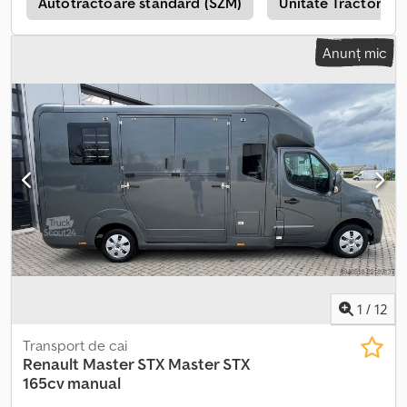
condiționat, airbag, computer de bord, monitorizarea presiunii
e
Autotractoare standard (SZM)
Unitate Tractor St
în anvelope, sistem de navigație
, AKX CABINĂ DUBLĂ RENAULT
MASTER SL Marcă: AKX Dcedpeylxz Nefx Ahhsk Șasiu: Renault
Anunț mic
Master Putere (CP): 170 GSR2 Masă maximă autorizată: 3,5 T L3
Lung Jante din aliaj Cârlig de remorcare Van transport cai cu 2
locuri, cu divizor central tip Stallion Layout pe șasiu Renault
Master cu transmisie manuală, 5 locuri în cabină. CULOARE:
PORSCHE GT SILVER METALLIC ECHIPAMENT: Control
temperatură Scaune din piele Deschidere dublă laterală
superioară STX Compartiment cai: * Podea robustă din cauciuc
cu etanșare 100% impermeabilă * Pardoseală compozită
rezistentă la apă * Echipare completă pentru armăsari, cu divizor
înalt * Divizor cu separare de cap înaltă, uși separate pentru
fiecare cal * Divizor complet reglabil la dreapta și la stânga, de ex.
pentru iapă și mânz * Posibilitate de lărgire a spațiului pentru cai
pentru șeizare comodă la interior * Ventilator pe acoperiș * Trapă
pe acoperiș * Iluminare LED zi-noapte * Diverse suporturi pentru
1
/
12
şa și hamuri * Sellerie spațioasă
Transport de cai
Renault Master STX
Master STX
165cv manual