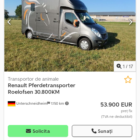
961.049 km 4x2 Euro 6 Transmisie automată 1 loc de dormit 2
rezervoare ABS Aer condiționat Pilot automat Încălzitor de
staționare Frigider Dodszn Edbspfx Ahhock Blocare diferențial
TAHOMETRU NOU, GENERAȚIA 2 Suspensie pneumatică față
Suspensie pneumatică integrală Cârlig de remorcare 50 mm
Suprastructură Galaxit Platformă de încărcare 7600 x 2450 x 2960
mm Anvelope față 315/60 R22.5, adâncimea profilului 11 mm
Anvelope spate 295/60 R22.5, adâncimea profilului 15 mm Roată
de rezervă Greutate la gol: 9.325 kg Greutate maximă: 18.000 kg
De la primul proprietar Întreținut regulat.
1
/
17
Transportor de animale
Renault
Pferdetransporter
Roelofsen 30.800KM
53.900 EUR
Unterschneidheim
1.150 km
preț fix
(TVA ne deductibil)
Solicita
Sunați