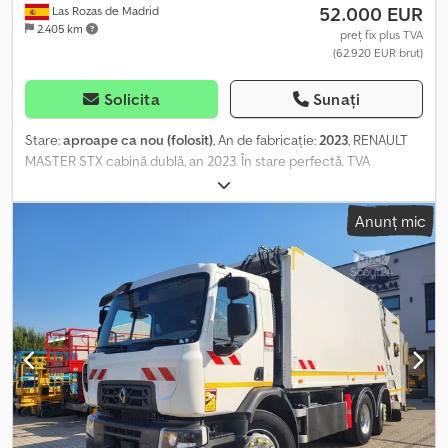
52.000 EUR
Las Rozas de Madrid
2.405 km
preț fix plus TVA
(62.920 EUR brut)
Solicita
Sunați
Stare:
aproape ca nou (folosit)
, An de fabricație:
2023
, RENAULT
MASTER STX cabină dublă, an 2023. În stare perfectă. TVA
deductibil. 52.000 € + taxe. Dcsdjzggcvepfx Ahhsk
Anunț mic