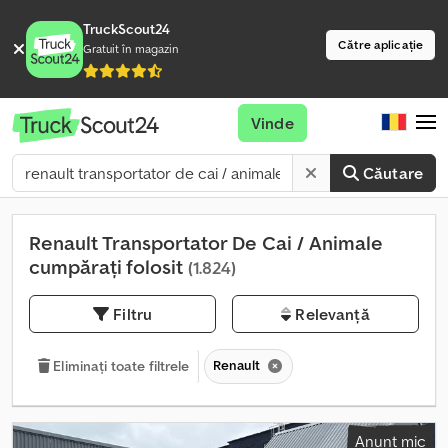
TruckScout24
Către aplicație
Gratuit în magazin
Vinde
Căutare
Renault Transportator De Cai / Animale
cumpărați folosit
(1.824)
Filtru
Relevanță
Renault
Eliminați toate filtrele
Anunț mic