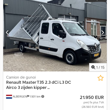
1
/
15
Camion de gunoi
Renault
Master T35 2.3 dCi L3 DC
Airco 3 zijden kipper ...
21.950 EUR
ALBERGEN
1.501 km
preț fix plus TVA
(26.560 EUR brut)