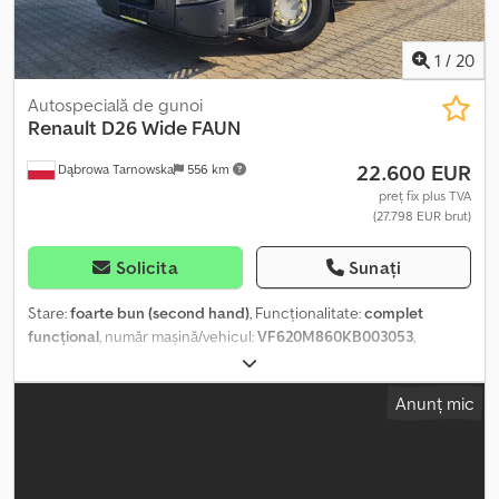
1
/
20
Autospecială de gunoi
Renault
D26 Wide FAUN
22.600 EUR
Dąbrowa Tarnowska
556 km
preț fix plus TVA
(27.798 EUR brut)
Solicita
Sunați
Stare:
foarte bun (second hand)
, Funcționalitate:
complet
funcțional
, număr mașină/vehicul:
VF620M860KB003053
,
kilometraj:
112.637 km
, prima înmatriculare:
11/2018
, tip
combustibil:
motorină
, greutatea goală:
14.230 kg
, greutate totală:
Anunț mic
27.000 kg
, dimensiunea anvelopei:
315/80
, configurație ax:
6x2
,
ampatament:
3.550 mm
, distanța dintre axe:
1.350 mm
,
combustibil:
motorină
, frâne:
frânare de motor
, culoare:
alb
, tip
de angrenaj:
automat
, clasă de emisii:
Euro 6
, suspensie:
oțel-aer
,