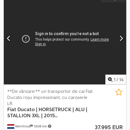
1
/
14
**De vânzare:** un transportor de cai Fiat
Ducato roșu impresionant, cu caroserie
LR.
Fiat
Ducato | HORSETRUCK | ALU |
STALLION 3XL | 2015...
37.995 EUR
Wernhout
1.608 km