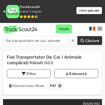
TruckScout24
Către aplicație
Gratuit în magazin
Vinde
Căutare
Fiat Transportator De Cai / Animale
cumpărați folosit
(863)
Filtru
Relevanță
FIAT
Eliminați toate filtrele
Anunț mic