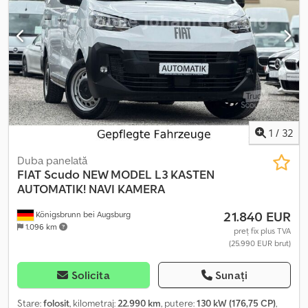
important să știți că toate vehiculele noastre sunt inspectate de
un mecanic înainte de a fi vândute. În mod standard, efectuăm
întotdeauna o revizie minoră pentru toate vehiculele: - ulei de
motor și filtru de ulei, filtru de aer, filtru de habitaclu. - toate
vehiculele sunt supuse unei inspecții amănunțite. Numerele de
export și documentele de înregistrare pot fi pregătite înainte ca
mașina să fie preluată. Ați dori o prezentare video în direct? Nicio
problemă, sunați-ne.
1
/
32
Duba panelată
FIAT
Scudo NEW MODEL L3 KASTEN
AUTOMATIK! NAVI KAMERA
21.840 EUR
Königsbrunn bei Augsburg
1.096 km
preț fix plus TVA
(25.990 EUR brut)
Solicita
Sunați
Stare:
folosit
, kilometraj:
22.990 km
, putere:
130 kW (176,75 CP)
,