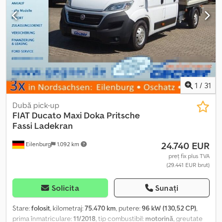
1
/
31
Dubă pick-up
FIAT
Ducato Maxi Doka Pritsche
Fassi Ladekran
24.740 EUR
Eilenburg
1.092 km
preț fix plus TVA
(29.441 EUR brut)
Solicita
Sunați
Stare:
folosit
, kilometraj:
75.470 km
, putere:
96 kW (130,52 CP)
,
prima înmatriculare:
11/2018
, tip combustibil:
motorină
, greutate