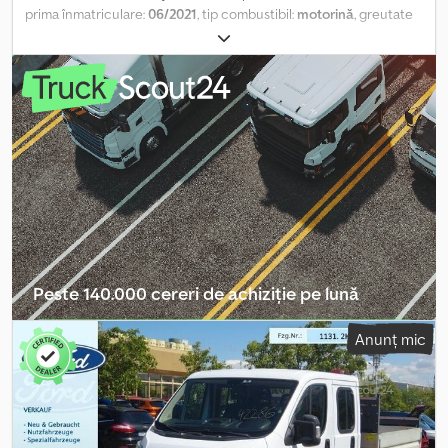
prima înmatriculare:
06/2021
, tip combustibil:
motorină
, greutate
totală:
3.500 kg
, culoare:
albastru
, tip de angrenaj:
mecanic
,
număr de locuri:
3
, volumul spațiului de încărcare:
20 m³
, lungimea
spațiului de încărcare:
4.250 mm
, lățimea spațiului de încărcare:
2.150 mm
, înălțime spațiu de încărcare:
2.150 mm
, An de fabricație:
2021
, Dotări:
ABS, aer condiționat, filtru de particule, hayon
hidraulic, program electronic de stabilitate (ESP), închidere
centralizată
, PLĂCUȚE DE EXPORT ELIBERATE ÎN 1 ORĂ. SERVICIU
NOU + INSPECȚIE EFECTUATĂ DHOLLANDIA 350 KG Dwjdpfx Aozru
S Nefmsa CAROSERIE: 425 X 215 X 215, VOLUM 20 M3, CAPACITATE
DE ÎNCĂRCARE 780 KG 1 PROPRIETAR, 2 CHEI NUMĂRUL DE
IDENTIFICARE AL VEHICULULUI (VIN): ZFA25000002S19983
Peste 140.000 cereri de achiziție pe lună
Selectați pachetul distribuitorului
Anunț mic