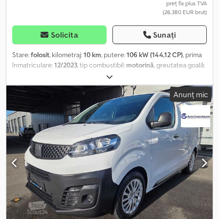
Richard Theurer sau Andreas Theurer.
preț fix plus TVA
(26.380 EUR brut)
Solicita
Sunați
Stare:
folosit
, kilometraj:
10 km
, putere:
106 kW (144,12 CP)
, prima
înmatriculare:
12/2023
, tip combustibil:
motorină
, greutatea goală:
1.700 kg
, următoarea inspecție (TÜV):
08/2028
, combustibil:
motorină
, eficiență energetică:
B
, Emisii de CO₂:
199 g/km
,
Anunț mic
consum de combustibil (urban):
8,5 l/100 km
, consum de
combustibil (extraurban):
6,6 l/100 km
, consum de combustibil
(combinat):
7,6 l/100 km
, culoare:
alb
, tip de angrenaj:
mecanic
,
clasă de emisii:
Euro 6
, număr de locuri:
3
, Dotări:
ABS, aer
condiționat, airbag, computer de bord, filtru de particule, pilot
automat de viteză, program electronic de stabilitate (ESP),
sistem de imobilizare, închidere centralizată
, Airbag pentru
pasager, oglinzi exterioare încălzite, servodirecție, anvelope de
iarnă, geamuri electrice, coloană de direcție reglabilă, asistență la
parcare (PDC) cu senzori spate, banchetă dublă pentru pasager,
perete despărțitor fără geam, podea de marfă din lemn, panouri
laterale pentru compartimentul de încărcare, lumini de zi LED,
oglinzi exterioare reglabile electric, sistem handsfree Bluetooth,