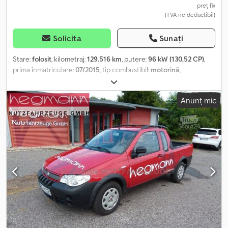
preț fix
(TVA ne deductibil)
Solicita
Sunați
Stare:
folosit
, kilometraj:
129.516 km
, putere:
96 kW (130,52 CP)
,
prima înmatriculare:
07/2015
, tip combustibil:
motorină
,
configurație ax:
4x2
, ampatament:
4.030 mm
, combustibil:
motorină
, capacitatea rezervorului de combustibil:
80 l
, culoare:
Anunț mic
roșu
, tip de angrenaj:
mecanic
, numărul de trepte de viteză:
6
,
număr de locuri:
3
, An de fabricație:
2015
, Dotări:
ABS, Bluetooth,
aer condiționat, airbag, asistent la pornirea în rampă, controlul
tracțiunii, cuplaj remorcă, oglindă electrică, program
electronic de stabilitate (ESP), reglare electrică a geamurilor,
servodirecție, închidere centralizată
, = Opțiuni și accesorii
suplimentare = - Oglinzi exterioare încălzite - Airbag pentru
pasagerul din față - Geamuri electrice față - Oglinzi exterioare
reglabile electric - Airbag pentru șofer - Închidere centralizată cu
telecomandă - Scaun al șoferului reglabil pe înălțime - Suport
lombar - Cotieră centrală față - Roată de rezervă - Cameră pentru
mers înapoi - Sistem de imobilizare a motorului = Note = Recent,