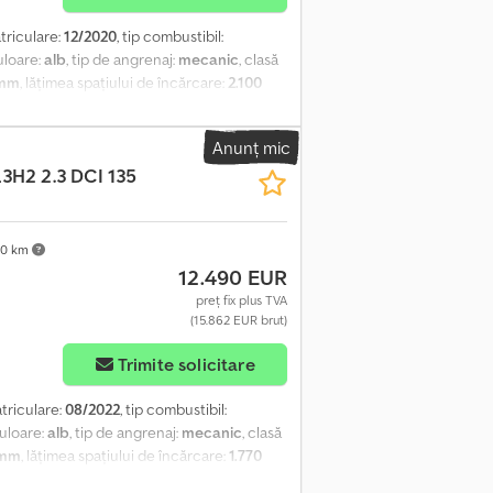
triculare:
12/2020
, tip combustibil:
culoare:
alb
, tip de angrenaj:
mecanic
, clasă
 mm
, lățimea spațiului de încărcare:
2.100
c de stabilitate (ESP), închidere
mail: Acest vehicul face parte din flota
Anunț mic
 al reviziilor efectuate. Dotări: pilot
3H2 2.3 DCI 135
ri electrice etc. Crodpfxezr S Rie Aiijf
0 km
12.490 EUR
preț fix plus TVA
(15.862 EUR brut)
Trimite solicitare
atriculare:
08/2022
, tip combustibil:
culoare:
alb
, tip de angrenaj:
mecanic
, clasă
 mm
, lățimea spațiului de încărcare:
1.770
BS, aer condiționat, program electronic