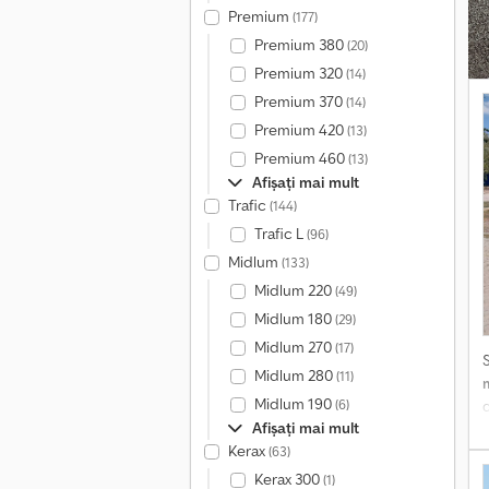
Premium
(177)
s
Premium 380
(20)
d
Premium 320
g
(14)
l
Premium 370
(14)
Premium 420
(13)
t
Premium 460
(13)
Afișați mai mult
a
Trafic
(144)
Trafic L
(96)
Midlum
(133)
Midlum 220
(49)
Midlum 180
(29)
Midlum 270
(17)
Midlum 280
(11)
Midlum 190
(6)
d
Afișați mai mult
Kerax
d
(63)
C
Kerax 300
(1)