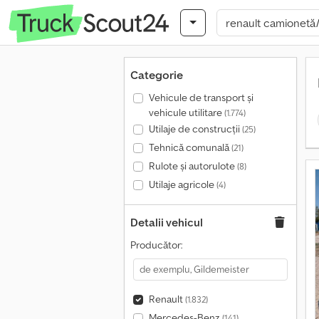
Categorie
Vehicule de transport şi
vehicule utilitare
(1.774)
Utilaje de construcții
(25)
Tehnică comunală
(21)
Rulote și autorulote
(8)
Utilaje agricole
(4)
Detalii vehicul
Producător:
Renault
(1.832)
Mercedes-Benz
(141)