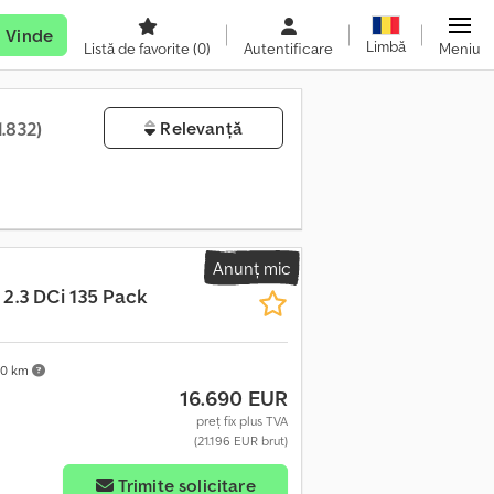
Vinde
Limbă
Listă de favorite
(0)
Autentificare
Meniu
1.832)
Relevanță
Anunț mic
2.3 DCi 135 Pack
0 km
16.690 EUR
preț fix plus TVA
(21.196 EUR brut)
Trimite solicitare