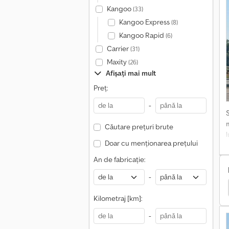
E
Kangoo
(33)
E
Kangoo Express
(8)
Kangoo Rapid
(6)
Carrier
(31)
e
Maxity
(26)
f
Afișați mai mult
f
Preț:
s
-
p
a
Căutare prețuri brute
Doar cu menționarea prețului
An de fabricație:
-
 Cutie
Ford Dubă Cu Cutie
Fiat Dubă Cu Cutie
Kilometraj [km]:
-
f