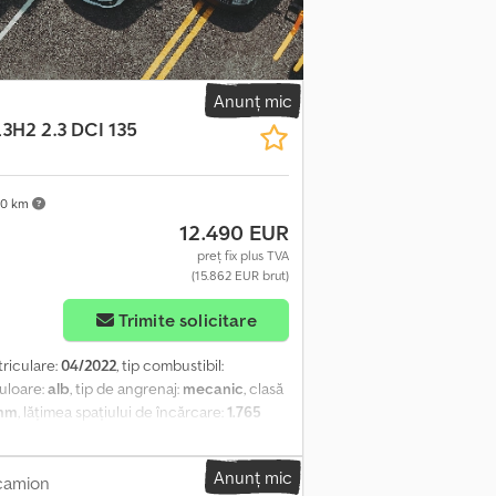
de încărcare, platformă de încărcare cu
ator de temperatură exterioară, lumini de
buție electronică a forței de frânare,
formă standard, rezervor de combustibil: 105
, motor 2,3 litri - 120 kW dCi Diesel FAP
Anunț mic
Euro 6d-TEMP, indicator de schimbare a
3H2 2.3 DCI 135
il, scaune în cabină: scaun șofer reglabil pe
i LED, geamuri termoizolante, masă maximă
0 km
12.490 EUR
preț fix plus TVA
(15.862 EUR brut)
Trimite solicitare
triculare:
04/2022
, tip combustibil:
culoare:
alb
, tip de angrenaj:
mecanic
, clasă
 mm
, lățimea spațiului de încărcare:
1.765
S, aer condiționat, program electronic
rin WhatsUp/Viber. Adresa de e-mail:
Anunț mic
complet al reviziilor, care poate fi verificat.
camion