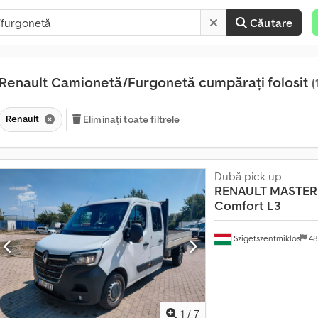
Căutare
Renault Camionetă/Furgonetă cumpărați folosit
(
Renault
Eliminați toate filtrele
Dubă pick-up
P
RENAULT
MASTER 
e
Comfort L3
s
t
Szigetszentmiklós
48
e
1
4
0
.
1
/
7