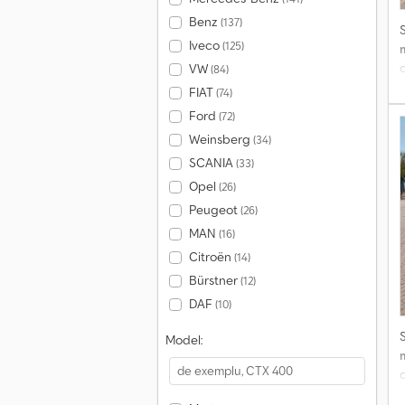
Benz
(137)
Iveco
(125)
d
VW
(84)
FIAT
(74)
Ford
(72)
n
Weinsberg
(34)
a
SCANIA
(33)
Opel
(26)
Peugeot
(26)
MAN
(16)
Citroën
(14)
Bürstner
(12)
DAF
(10)
Model:
d