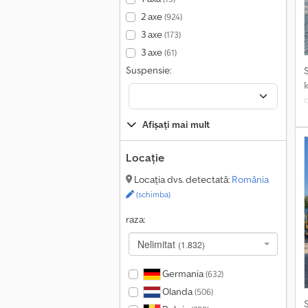
2 axe
(924)
3 axe
(173)
3 axe
(61)
Suspensie:
f
Afișați mai mult
r
p
Locație
e
Locația dvs. detectată:
România
(schimba)
raza:
Nelimitat
(1.832)
Germania
(632)
Olanda
(506)