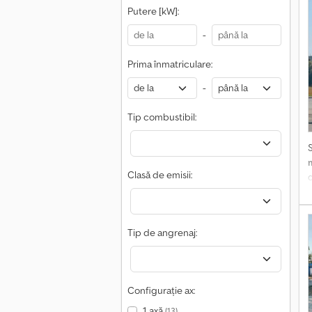
Putere [kW]:
-
Prima înmatriculare:
-
Tip combustibil:
Clasă de emisii:
f
Tip de angrenaj:
Configurație ax:
o
1 axă
(13)