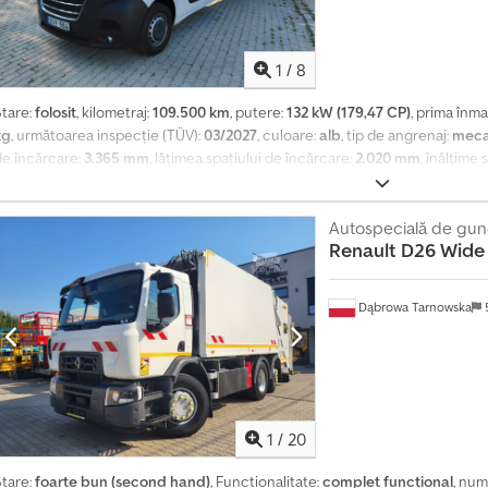
1
/
8
Stare:
folosit
, kilometraj:
109.500 km
, putere:
132 kW (179,47 CP)
, prima înma
kg
, următoarea inspecție (TÜV):
03/2027
, culoare:
alb
, tip de angrenaj:
meca
de încărcare:
3.365 mm
, lățimea spațiului de încărcare:
2.020 mm
, înălțime
abricație:
2021
, Dotări:
ABS, aer condiționat, program electronic de stabili
ugăm să ne contactați și prin aplicațiile WhatsApp/Viber. Adresa de e-mail:
arte din flota noastră de vehicule de închiriat pe termen lung și are un isto
Autospecială de gun
Renault
D26 Wide
chipamente includ: Bluetooth, sistem multimedia, volan multifuncțional, ogl
Dąbrowa Tarnowska
1
/
20
Stare:
foarte bun (second hand)
, Funcționalitate:
complet funcțional
, num