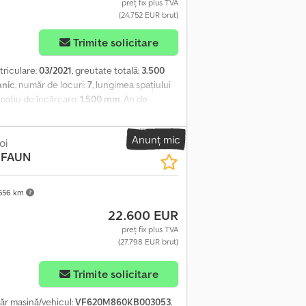
preț fix plus TVA
(24.752 EUR brut)
Trimite solicitare
triculare:
03/2021
, greutate totală:
3.500
nic
, număr de locuri:
7
, lungimea spațiului
 spațiu de încărcare:
1.500 mm
, An de
tate (ESP), închidere centralizată
, Vă
 Codpezri Edsfx Aiisrf Acest vehicul face
Anunț mic
ric complet al întreținerii. Principalele
oi
 FAUN
inzi și geamuri electrice etc.
556 km
22.600 EUR
preț fix plus TVA
(27.798 EUR brut)
Trimite solicitare
ăr mașină/vehicul:
VF620M860KB003053
,