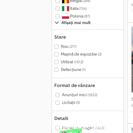
Belgia
(288)
k
Italia
(134)
t
Polonia
(87)
Afișați mai mult
Stare
u
Nou
(217)
Mașină de expoziție
(2)
Utilizat
(1.612)
D
Defecțiune
(1)
A
Format de vânzare
m
Anunțuri mici
(1.832)
Licitații
(0)
Î
b
Detalii
2
Peste 140.000 cereri de
Numai cu imagini
(1.823)