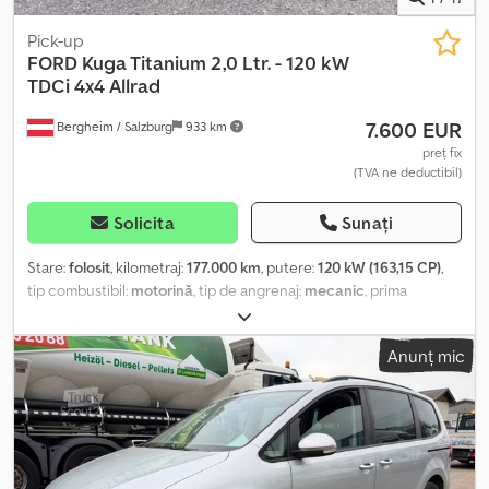
Pick-up
FORD
Kuga Titanium 2,0 Ltr. - 120 kW
TDCi 4x4 Allrad
7.600 EUR
Bergheim / Salzburg
933 km
preț fix
(TVA ne deductibil)
Solicita
Sunați
Stare:
folosit
, kilometraj:
177.000 km
, putere:
120 kW (163,15 CP)
,
tip combustibil:
motorină
, tip de angrenaj:
mecanic
, prima
înmatriculare:
05/2013
, clasă de emisii:
Euro 5
, culoare:
alb
, număr
de locuri:
5
, Dotări:
ABS, aer condiționat, filtru de particule,
Anunț mic
program electronic de stabilitate (ESP), sistem de imobilizare,
sistem de navigație, tracțiune integrală, închidere centralizată,
încălzitor staționar
, Nr. intern: FIN: WF0AXXWPMADM28160 Ford
Kuga 2,0 TDCi – 120 kW / 163 CP * 5 locuri * Cutie de viteze
manuală * Tapițerie parțială din piele * Climatizare automată pe
două zone * Sistem de navigație Ford SD cu Ford SYNC * Radio