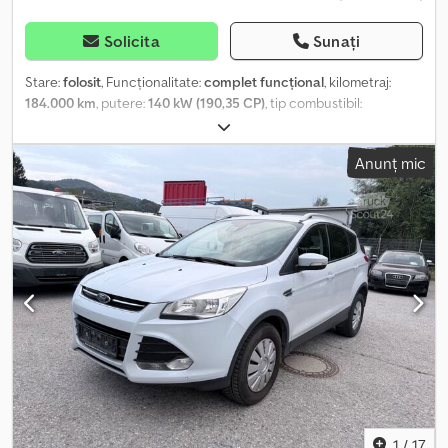
Solicita
Sunați
Stare:
folosit
, Funcționalitate:
complet funcțional
, kilometraj:
184.000 km
, putere:
140 kW (190,35 CP)
, tip combustibil:
motorină
, tip de angrenaj:
mecanic
, configurație ax:
4x4
, greutate
totală:
2.065 kg
, greutatea goală:
2.065 kg
, prima înmatriculare:
Anunț mic
06/2018
, următoarea inspecție (TÜV):
12/2026
, clasă de emisii:
Euro 6
, culoare:
maro
, suspensie:
altul
, dimensiunea anvelopei:
255/60 R18
, număr de locuri:
5
, numărul de proprietari anteriori:
2
,
An de fabricație:
2018
, număr mașină/vehicul:
VSSKCTND23U0098078
, Dotări:
airbag, anvelope all-season,
blocare diferențial, filtru de particule, sistem de navigație,
tracțiune integrală, înmatriculare camion
, Autoturism second-
hand cu aproximativ 185.000 km. Motor de 2,3 litri, cu 4 cilindri și
140 kW. Crjdpfx Aozr H T Ssivof Anvelope cu grad de uzură de 75
%. Cârlig de remorcare – capacitate de 3.500 kg. Protecție
pentru bena de încărcare, din aluminiu.
1
/
17