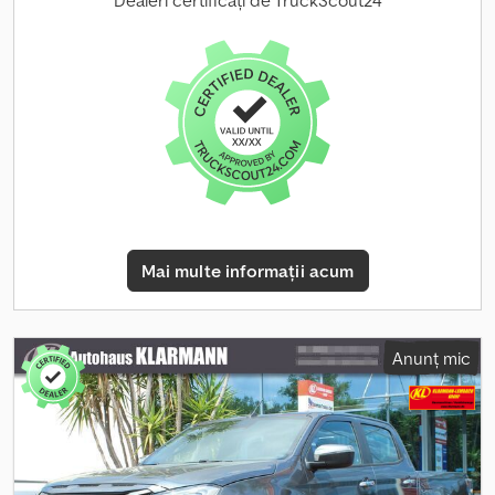
Dealeri certificați de TruckScout24
navigație: sistem de pilotare automată APS COMAND cu navigație
pe hard disk, inclusiv unitate DVD integrată, covorașe din velur,
separator pentru portbagaj (plasă), tapițerie interioară: lemn de
tei, sistem de recunoaștere a scaunului pentru copii pe scaunul
pasagerului din față (automat), scaune confortabile față (inclusiv
ventilație, încălzire a scaunelor), interfață multimedia (interfață
universală pentru iPod / AUX / USB / MP3), pachet memorie, scaun
față dreapta reglabil electric (cu funcție de memorie), pachet
scaun multicontur, scaun multicontur / spătar multicontur față
stânga, scaun multicontur / spătar multicontur față dreapta,
sistem de asistență la parcare PTS (față și spate), sistem de
Mai multe informații acum
spălare a parbrizului încălzit, airbag lateral (sidebag) spate,
tapițerie / finisaj: piele, pachet oglinzi, oglinzi exterioare pliabile
electric, oglindă interioară și oglindă exterioară stânga cu funcție
automată de reducere a strălucirii, pregătire pentru telefon
Anunț mic
mobil. Csdpjzlviiefx Aivsrf Alte echipamente: Airbag pentru șofer /
pasager, componente exterioare în culoarea caroseriei, sistem de
control al tracțiunii (ASR), oglinzi exterioare reglabile și încălzite
electric, ambele, indicator de temperatură exterioară, bare de
acoperiș, tahometru, sistem de pornire automată a farurilor,
sistem electronic de control al tracțiunii (ETS), geamuri electrice