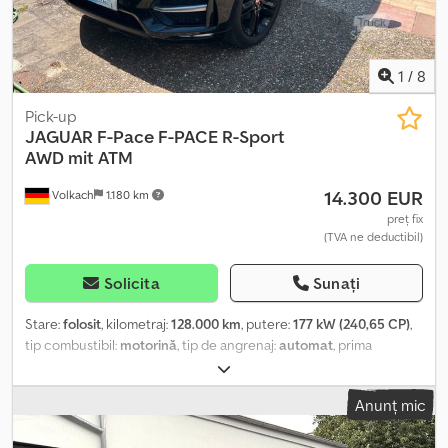
Anvelope de iarnă pe jante din aliaj.
1
/
8
Pick-up
JAGUAR
F-Pace F-PACE R-Sport
AWD mit ATM
14.300 EUR
Volkach
1.180 km
preț fix
(TVA ne deductibil)
Solicita
Sunați
Stare:
folosit
, kilometraj:
128.000 km
, putere:
177 kW (240,65 CP)
,
tip combustibil:
motorină
, tip de angrenaj:
automat
, prima
înmatriculare:
03/2018
, următoarea inspecție (TÜV):
06/2027
,
culoare:
negru
, număr de locuri:
5
, Dotări:
ABS, aer condiționat,
Anunț mic
filtru de particule, program electronic de stabilitate (ESP),
sistem de imobilizare, sistem de navigație, tracțiune integrală,