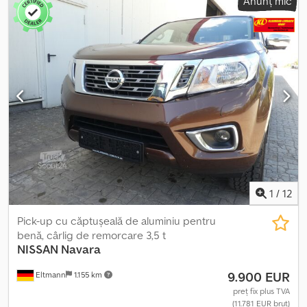
Anunț mic
1
/
12
Pick-up cu căptușeală de aluminiu pentru
benă, cârlig de remorcare 3,5 t
NISSAN
Navara
9.900 EUR
Eltmann
1.155 km
preț fix plus TVA
(11.781 EUR brut)