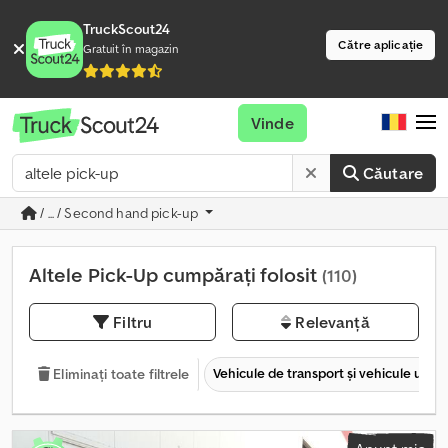
TruckScout24
Către aplicație
Gratuit în magazin
Vinde
Căutare
/ ... / Second hand pick-up
Altele Pick-Up cumpărați folosit
(110)
Filtru
Relevanță
Vehicule de transport şi vehicule utilit
Eliminați toate filtrele