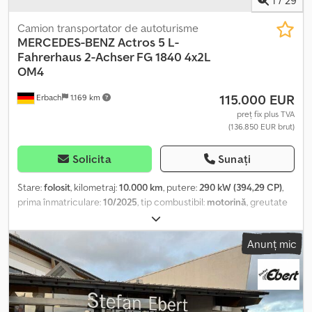
Camion transportator de autoturisme
MERCEDES-BENZ
Actros 5 L-
Fahrerhaus 2-Achser FG 1840 4x2L
OM4
115.000 EUR
Erbach
1.169 km
preț fix plus TVA
(136.850 EUR brut)
Solicita
Sunați
Stare:
folosit
, kilometraj:
10.000 km
, putere:
290 kW (394,29 CP)
,
prima înmatriculare:
10/2025
, tip combustibil:
motorină
, greutate
totală:
18.000 kg
, configurație ax:
2 axe
, culoare:
argintiu
, tip de
angrenaj:
automat
, Dotări:
ABS, aer condiționat, filtru de
Anunț mic
particule, program electronic de stabilitate (ESP), sistem de
navigație, încălzitor staționar
, ACTROS 18.400 Transportor auto /
Vehicul de asistență rutieră Lumină rotativă La cerere, vehiculul
poate prelua curse către/dinspre Ulm / Bursa, Turcia, dacă există
o remorcă potrivită disponibilă. Dotări speciale: Dkodpfx Ajztl