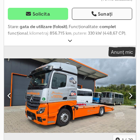
Solicita
Sunați
Stare:
gata de utilizare (folosit)
, Funcționalitate:
complet
funcțional
, kilometraj:
856.715 km
, putere:
330 kW (448,67 CP)
,
prima înmatriculare:
04/2019
, tip combustibil:
motorină
, An de
fabricație:
2019
, Stimați doamnelor și domnilor, Prin prezenta,
Anunț mic
oferim camionul nostru cu Eurolohr pentru transportul
vehiculelor. Date despre cap tractor: Mercedes Benz Actros An
fabricație: 04/2019 Kilometraj: 856715 km Automat
Dkedpfxoymdrvs Akajr Date despre remorcă: Eurolohr An
fabricație: 01/2007 Până la 8 vehicule TVA deductibil! Starea
vehiculului conform imaginilor.
1
/
29