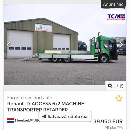
stare)- radierea imediată a autovehiculului gratuit- serviciu de
Anunț mic
înmatriculare pentru 150 € (inclusiv taxe, plăcuțe)- numere
provizorii- vizionare și test drive posibil oricând prin programare
telefonică- livrare la domiciliu posibilă de comun acord. Ne
rezervăm dreptul la modificări și vânzare intermediară.
1
/
15
Furgon transport auto
Renault
D-ACCESS 6x2 MACHINE-
TRANSPORTER RETARDER
Salvează căutarea
39.950 EUR
Meerkerk
1.598 km
VB plus TVA