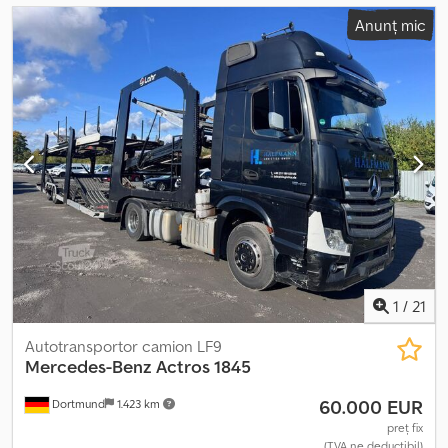
Anunț mic
1
/
21
Autotransportor camion LF9
Mercedes-Benz
Actros 1845
60.000 EUR
Dortmund
1.423 km
preț fix
(TVA ne deductibil)