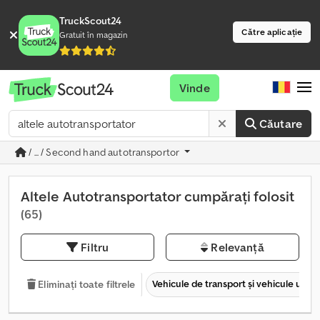
TruckScout24
Către aplicație
Gratuit în magazin
Vinde
Căutare
/ ... / Second hand autotransportor
Altele Autotransportator cumpărați folosit
(65)
Filtru
Relevanță
Vehicule de transport şi vehicule utilit
Eliminați toate filtrele