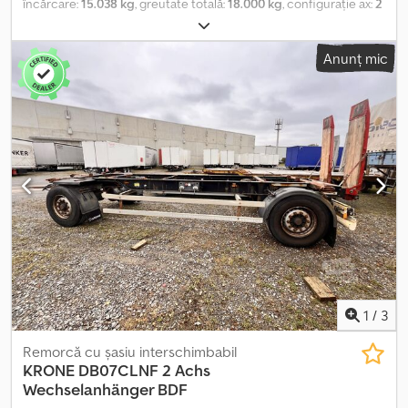
încărcare:
15.038 kg
, greutate totală:
18.000 kg
, configurație ax:
2
axe
, prima înmatriculare:
02/2017
, suspensie:
aer
, dimensiunea
anvelopei:
445/45/R19,5
, Dotări:
ABS
, | Krone Maxi Lafette | Axe
Anunț mic
BPW cu frâne pe disc | Suport pentru roată de rezervă | Anvelope:
445/45 R19,5 | Ne rezervăm dreptul la greșeli, erori de introducere
a datelor și vânzare prealabilă. Csdpfou D Hn Iox Amuorf
1
/
3
Remorcă cu șasiu interschimbabil
KRONE
DB07CLNF 2 Achs
Wechselanhänger BDF