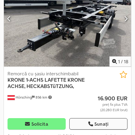
1
/
18
Remorcă cu șasiu interschimbabil
KRONE
1-ACHS LAFETTE KRONE
ACHSE, HECKABSTüTZUNG,
16.900 EUR
Hörsching
856 km
preț fix plus TVA
(20.280 EUR brut)
Solicita
Sunați