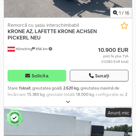
1
/
16
Remorcă cu șasiu interschimbabil
KRONE
AZ, LAFETTE KRONE ACHSEN
PICKERL NEU
10.900 EUR
Hörsching
856 km
preț fix plus TVA
(13.080 EUR brut)
Solicita
Sunați
Stare:
folosit
, greutatea goală:
2.620 kg
, greutatea maximă de
încărcare:
15.380 kg
, greutate totală:
18.000 kg
, configurație ax:
2
axe
, prima înmatriculare:
07/2023
, următoarea inspecție (TÜV):
07/2027
, suspensie:
aer
, dimensiunea anvelopei:
385/65/R22.5
,
Anunț mic
Dotări:
ABS
, | Lafetă Krone AZ | Axe BPW cu frâne pe disc | Suport
pentru roată de rezervă | Anvelope 385/65/R22.5 | Ne rezervăm
dreptul la erori, greșeli de introducere și vânzare anterioară.
Csdpezquwvsfx Amuorf