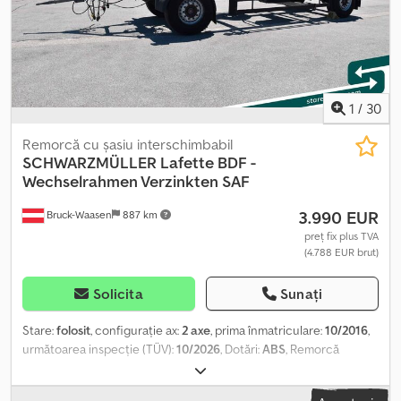
1
/
30
Remorcă cu șasiu interschimbabil
SCHWARZMÜLLER
Lafette BDF -
Wechselrahmen Verzinkten SAF
3.990 EUR
Bruck-Waasen
887 km
preț fix plus TVA
(4.788 EUR brut)
Solicita
Sunați
Stare:
folosit
, configurație ax:
2 axe
, prima înmatriculare:
10/2016
,
următoarea inspecție (TÜV):
10/2026
, Dotări:
ABS
, Remorcă
Schwarzmüller BDF? Cadru interschimbabil, galvanizat, cu axe SAF
Totul, dintr-o privire: · Prima înmatriculare: 28.10.2016 · Culoare: