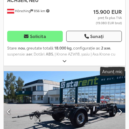
ACHSEN, NEU
15.900 EUR
Hörsching
856 km
preț fix plus TVA
(19.080 EUR brut)
Solicita
Sunați
Stare:
nou
, greutate totală:
18.000 kg
, configurație ax:
2 axe
,
suspensie:
aer
, Dotări:
ABS
, | Krone AZW18, șasiu | Axa Krone cu
frâne cu disc | Vehicul nou | Suport pentru roata de rezervă |
Timonă reglabilă | 385/65R22,5 | Ne asumăm răspunderea pentru
Anunț mic
erori, omisiuni și vânzarea anticipată. Csdpfx Aezl Rqujmuerf