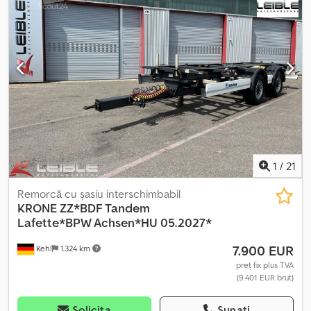
1
/
21
Remorcă cu șasiu interschimbabil
KRONE
ZZ*BDF Tandem
Lafette*BPW Achsen*HU 05.2027*
7.900 EUR
Kehl
1.324 km
preț fix plus TVA
(9.401 EUR brut)
Solicita
Sunați