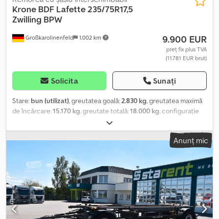
Krone
BDF Lafette 235/75R17,5
Zwilling BPW
9.900 EUR
Großkarolinenfeld
1.002 km
preț fix plus TVA
(11.781 EUR brut)
Solicita
Sunați
Stare:
bun (utilizat)
, greutatea goală:
2.830 kg
, greutatea maximă
de încărcare:
15.170 kg
, greutate totală:
18.000 kg
, configurație
ax:
2 axe
, prima înmatriculare:
03/2021
, următoarea inspecție
(TÜV):
02/2027
, suspensie:
aer
, dimensiunea anvelopei:
Anunț mic
235/75R17,5
, Dotări:
ABS
, FURNIZORUL GERMAN oferă: Remorcă
cu platformă interschimbabilă BDF Anvelope duble 235/75R17,5
Axe BPW Înălțime de rulare 990 mm Timon ajustabil pe lungime
Disponibil în mai multe exemplare ##### VĂ RUGĂM SĂ SUNAȚI –
NU TRIMITEȚI EMAILURI! ##### Credpfszrtc Hex Amuef LIVRAREA
ESTE POSIBILĂ ÎN TOATĂ GERMANIA! MEPO-NUTZFAHRZEUGE
LIVREAZĂ DIN 1983! INSPECȚIA SE FACE DOAR PE BAZĂ DE
PROGRAMARE! #####