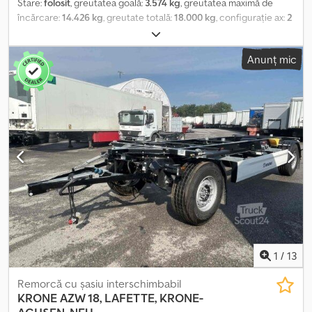
Stare:
folosit
, greutatea goală:
3.574 kg
, greutatea maximă de
încărcare:
14.426 kg
, greutate totală:
18.000 kg
, configurație ax:
2
axe
, prima înmatriculare:
05/2000
, suspensie:
aer
, dimensiunea
anvelopei:
265/70R19,5 143/141J
, culoare:
altul
, tip de angrenaj:
Anunț mic
altul
, dimensiunea anvelopei din față:
265/70R19,5 143/141J
,
dimensiunea anvelopei din spate:
265/70R19,5 143/141J
, cabină
șofer:
altul
, clasă de emisii:
niciunul
, Dotări:
ABS, frână cu aer
comprimat
, spate cu protecție antidereglare rabatabilă, -- ne
rezervăm dreptul la erori de tipar, greșeli și modificări, poze de
prezentare --, mai multe date la cerere!, Mai multe detalii: !
Codezrqg Nepfx Amuerf
1
/
13
Remorcă cu șasiu interschimbabil
KRONE
AZW 18, LAFETTE, KRONE-