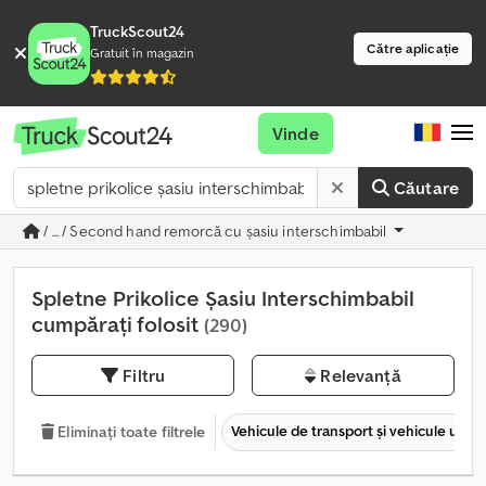
TruckScout24
Către aplicație
Gratuit în magazin
Vinde
Căutare
/ ... / Second hand remorcă cu șasiu interschimbabil
Spletne Prikolice Șasiu Interschimbabil
cumpărați folosit
(290)
Filtru
Relevanță
Vehicule de transport şi vehicule utilit
Eliminați toate filtrele