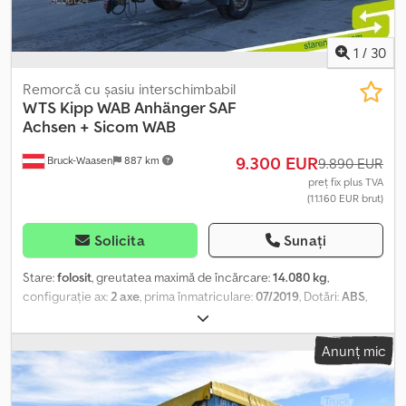
1
/
30
Remorcă cu șasiu interschimbabil
WTS Kipp WAB Anhänger SAF
Achsen + Sicom WAB
9.300 EUR
Bruck-Waasen
887 km
9.890 EUR
preț fix plus TVA
(11.160 EUR brut)
Solicita
Sunați
Stare:
folosit
, greutatea maximă de încărcare:
14.080 kg
,
configurație ax:
2 axe
, prima înmatriculare:
07/2019
, Dotări:
ABS
,
Remorcă basculantă WTS Kipp ? WAB – remorcă cu axe SAF +
sistem Sicom WAB Totul dintr-o privire: · Prima înmatriculare:
Anunț mic
11.07.2019 · Culoare: gri · Greutate proprie: 3.920 kg (remorcă) ·
Sarcina utilă: 14.080 kg · Anvelope: 385/55 R 22,5 · Observații:
Disponibilă imediat Echipare specială: Basculare – WAB, container