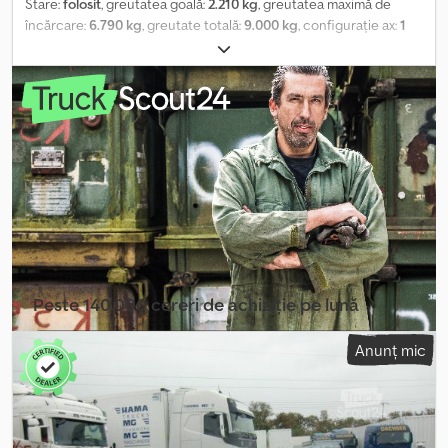
Stare:
folosit
, greutatea goală:
2.210 kg
, greutatea maximă de
încărcare:
6.790 kg
, greutate totală:
9.000 kg
, configurație ax:
1
axă
, prima înmatriculare:
07/2026
, următoarea inspecție (TÜV):
07/2027
, lungime totală:
2.480 mm
, lățime totală:
1.250 mm
,
înălțime totală:
89.050 mm
, suspensie:
aer
, dimensiunea
anvelopei:
385/65R22,5
, Dotări:
ABS
, | Șasiu Krone cu 1 axă | Axă
Krone | Suport roată de rezervă | Susținere spate | Anvelope:
385/65R22,5 | Frâne pe disc | Greutate proprie: 2260 kg | Revizie
valabilă/TÜV până la | Ne rezervăm dreptul la erori, greșeli de
introducere a datelor și vânzare anterioară. Credjzn H N Ejpfx
Amujf
Peste 140.000 cereri de achiziție pe lună
Selectați pachetul distribuitorului
Anunț mic