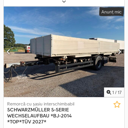
axe
, prima înmatriculare:
10/2008
, următoarea inspecție (TÜV):
11/2026
, suspensie:
aer
, dimensiunea anvelopei:
235/75R17,5
,
Anunț mic
Dotări:
ABS
, DEALER GERMAN oferă: Remorcă cu schimbătoare
BDF mai multe pe stoc GALVANIZAT Anvelope duble 235/75R17,5
Perne de aer lungi Înălțime ridicare 1390 mm Frâne cu tambur
Preț pe bucată net 3950,- Euro Numeroase șasiuri și platforme
interschimbabile pe stoc! ##### VĂ RUGĂM SĂ SUNAȚI - NU
EMAIL! Crsdpfx Aezridyjmusf ##### LIVRARE DISPONIBILĂ ÎN
TOATĂ GERMANIA! MEPO-NUTZFAHRZEUGE LIVREAZĂ DIN 1983!
VIZITĂ DOAR CU PROGRAMARE! #####
1
/
17
Remorcă cu șasiu interschimbabil
SCHWARZMÜLLER
S-SERIE
WECHSELAUFBAU *BJ-2014
*TOP*TÜV 2027*