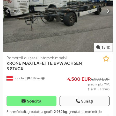
1
/
10
Remorcă cu șasiu interschimbabil
KRONE
MAXI LAFETTE BPW ACHSEN
3 STüCK
4.500 EUR
Hörsching
856 km
4.900 EUR
preț fix plus TVA
(5.400 EUR brut)
Solicita
Sunați
Stare:
folosit
, greutatea goală:
2.962 kg
, greutatea maximă de