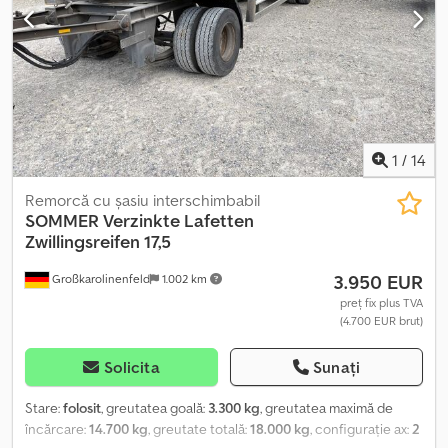
LIVRARE POSIBILĂ ÎN TOATĂ GERMANIA! MEPO-VEHICULE
COMERCIALE LIVREAZĂ DIN 1983! VIZIONAREA DOAR CU
PROGRAMARE! #####
1
/
14
Remorcă cu șasiu interschimbabil
SOMMER
Verzinkte Lafetten
Zwillingsreifen 17,5
3.950 EUR
Großkarolinenfeld
1.002 km
preț fix plus TVA
(4.700 EUR brut)
Solicita
Sunați
Stare:
folosit
, greutatea goală:
3.300 kg
, greutatea maximă de
încărcare:
14.700 kg
, greutate totală:
18.000 kg
, configurație ax:
2