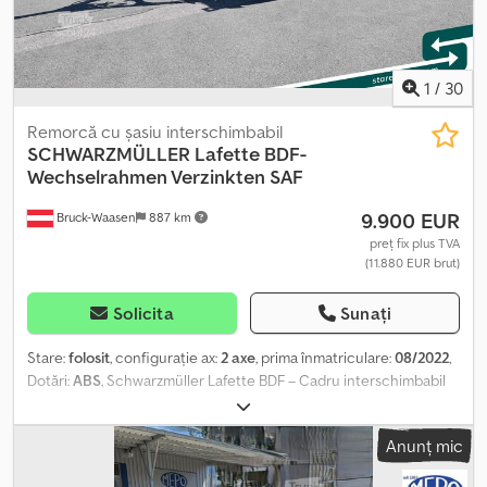
1
/
30
Remorcă cu șasiu interschimbabil
SCHWARZMÜLLER
Lafette BDF-
Wechselrahmen Verzinkten SAF
9.900 EUR
Bruck-Waasen
887 km
preț fix plus TVA
(11.880 EUR brut)
Solicita
Sunați
Stare:
folosit
, configurație ax:
2 axe
, prima înmatriculare:
08/2022
,
Dotări:
ABS
, Schwarzmüller Lafette BDF – Cadru interschimbabil
zincat, SAF Totul dintr-o privire: · Prima înmatriculare: 04.08.2022 ·
Culoare: Zincat · Greutate proprie: 2.570 kg · Anvelope: 385/65 R
Anunț mic
22,5 · Observație: 1 bucată, disponibilă imediat Echipamente
speciale: · BDF – Cadru interschimbabil · Cadru zincat · SAF – Axa