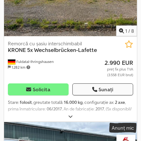
finanțare sau leasing pentru acest obiect. Crodpsvbn Igjfx Amusf
Vă rugăm să ne contactați!
1
/
8
Remorcă cu șasiu interschimbabil
KRONE
5x Wechselbrücken-Lafette
2.990 EUR
Fuldatal-Ihringshausen
1.282 km
preț fix plus TVA
(3.558 EUR brut)
Solicita
Sunați
Stare:
folosit
, greutate totală:
16.000 kg
, configurație ax:
2 axe
,
prima înmatriculare:
06/2017
, An de fabricație:
2017
, (5x disponibil/
5 unități disponibile) Toate informațiile sunt fără garanție.
Credpfjzbwacox Amujf
Anunț mic