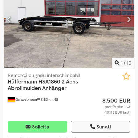
1
/
10
Remorcă cu șasiu interschimbabil
Hüffermann
HSA1860 2 Achs
Abrollmulden Anhänger
8.500 EUR
Schwebheim
1.183 km
preț fix plus TVA
(10.115 EUR brut)
Solicita
Sunați