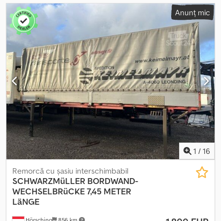
Anunț mic
1
/
16
Remorcă cu șasiu interschimbabil
SCHWARZMüLLER
BORDWAND-
WECHSELBRüCKE 7,45 METER
LäNGE
Hörsching
856 km