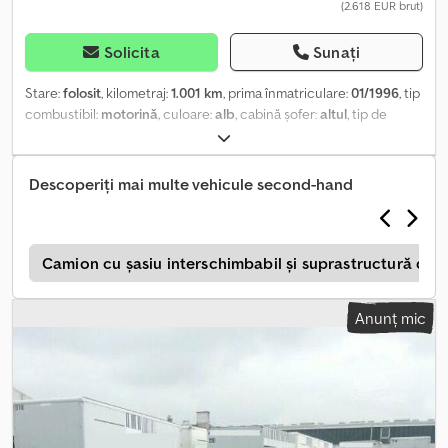
(2.618 EUR brut)
Solicita
Sunați
Stare:
folosit
, kilometraj:
1.001 km
, prima înmatriculare:
01/1996
, tip
combustibil:
motorină
, culoare:
alb
, cabină șofer:
altul
, tip de
angrenaj:
altul
, lungimea spațiului de încărcare:
7.300 mm
, lățimea
spațiului de încărcare:
2.430 mm
, înălțime spațiu de încărcare:
2.630 mm
, An de fabricație:
1996
, Locația vehiculului: Bovenden,
Descoperiți mai multe vehicule second-hand
uși portale Construcție: caroserie tip cutie pentru mobilă
Greutate proprie: 2650 kg Crsdpfx Ahji Rqb Iomsf INFORMAȚIILE
DESPRE ACCESORII SUNT FĂRĂ GARANȚIE, cu rezervă pentru
modificări, vânzare intermediară și erori!
l
Camion cu șasiu interschimbabil și suprastructură de
Anunț mic