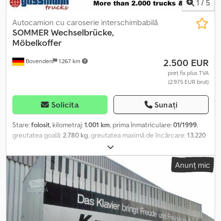
1
/
5
Autocamion cu caroserie interschimbabilă
SOMMER
Wechselbrücke,
Möbelkoffer
2.500 EUR
Bovenden
1.267 km
preț fix plus TVA
(2.975 EUR brut)
Solicita
Sunați
Stare:
folosit
, kilometraj:
1.001 km
, prima înmatriculare:
01/1999
,
greutatea goală:
2.780 kg
, greutatea maximă de încărcare:
13.220
kg
, greutate totală:
16.000 kg
, culoare:
alb
, cabină șofer:
altul
, tip
de angrenaj:
altul
, lungimea spațiului de încărcare:
7.450 mm
,
Anunț mic
lățimea spațiului de încărcare:
2.450 mm
, înălțime spațiu de
încărcare:
2.690 mm
, An de fabricație:
1999
, Locația vehiculului:
Bovenden, uși portal, șine de ancorare Crodpfx Aoi Rqamehmef
Caroserie: Pod swap Sommer pentru transport mobilă INFORMAȚII
DESPRE ACCESORII FĂRĂ GARANȚIE, modificări, vânzare
intermediară și erori rezervate!