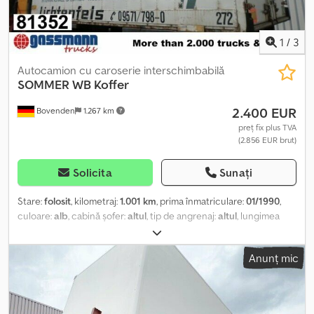
1
/
3
Autocamion cu caroserie interschimbabilă
SOMMER
WB Koffer
2.400 EUR
Bovenden
1.267 km
preț fix plus TVA
(2.856 EUR brut)
Solicita
Sunați
Stare:
folosit
, kilometraj:
1.001 km
, prima înmatriculare:
01/1990
,
culoare:
alb
, cabină șofer:
altul
, tip de angrenaj:
altul
, lungimea
spațiului de încărcare:
6.900 mm
, lățimea spațiului de încărcare:
2.430 mm
, înălțime spațiu de încărcare:
2.420 mm
, An de
Anunț mic
fabricație:
1990
, Locație vehicul: Bovenden, uși portal Construcție:
caroserie tip cutie pentru mobilă INFORMAȚII DESPRE ACCESORII
FĂRĂ GARANȚIE, modificări, vânzare intermediară și erori
rezervate! Credpfx Asi Rrkrshmjf