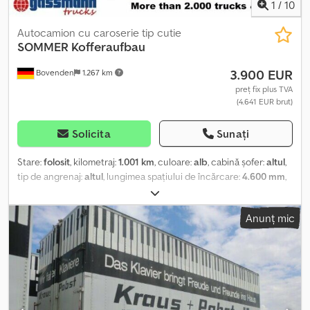
1
/
10
Autocamion cu caroserie tip cutie
SOMMER
Kofferaufbau
3.900 EUR
Bovenden
1.267 km
preț fix plus TVA
(4.641 EUR brut)
Solicita
Sunați
Stare:
folosit
, kilometraj:
1.001 km
, culoare:
alb
, cabină șofer:
altul
,
tip de angrenaj:
altul
, lungimea spațiului de încărcare:
4.600 mm
,
lățimea spațiului de încărcare:
2.500 mm
, înălțime spațiu de
încărcare:
2.590 mm
, Locația vehiculului: Bovenden, uși portal
Anunț mic
Cedpsi Rqzmjfx Ahmerf Structură: CA NOUĂ! DISPONIBILE MAI
MULTE UNITĂȚI! Demontată de pe un Iveco 75E17, ampatament
3690 mm, lățime cadru 840 mm. INFORMAȚII DESPRE ACCESORII
FĂRĂ GARANȚIE; modificările, vânzarea intermediară și erorile sunt
rezervate!