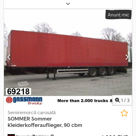
axe
, prima înmatriculare:
03/1985
, lungimea spațiului de încărcare:
7.700 mm
, lățimea spațiului de încărcare:
2.450 mm
, înălțime
Anunț mic
spațiu de încărcare:
2.750 mm
, volumul spațiului de încărcare:
55
m³
, lungime totală:
2.500 mm
, lățime totală:
4.000 mm
, suspensie:
aer
, dimensiunea anvelopei:
215/75R17.5
, culoare:
roșu
, kilometraj:
1.001 km
, tip de angrenaj:
altul
, cabină șofer:
altul
, Dotări:
ABS
,
Locația vehiculului: Bovenden, 2 axe, semiremorcă cu turntable,
suspensie pneumatică, ABS (Sistem antiblocare la frânare),
ridicare și coborâre, anvelope duble. Caroserie: Lift de încărcare
M. Ronig cu o capacitate de ridicare de aprox. 1000 kg, podea
intermediară la 1.740 mm. INFORMAȚIILE DESPRE ACCESORII SUNT
FĂRĂ GARANȚIE, modificările, vânzarea intermediară și erorile sunt
rezervate! Crsdpovhg T Ujfx Ahmjf
1
/
3
Semiremorcă carosată
SOMMER
Sommer
Kleiderkofferauflieger, 90 cbm