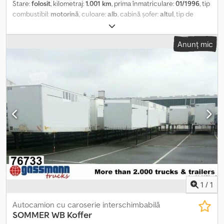
Stare:
folosit
, kilometraj:
1.001 km
, prima înmatriculare:
01/1996
, tip
combustibil:
motorină
, culoare:
alb
, cabină șofer:
altul
, tip de
angrenaj:
altul
, lungimea spațiului de încărcare:
7.300 mm
, lățimea
spațiului de încărcare:
2.430 mm
, înălțime spațiu de încărcare:
Anunț mic
2.680 mm
, An de fabricație:
1996
, Locație vehicul: Bovenden, uși
portal Construcție: caroserie tip cutie pentru mobilă INFORMAȚII
DESPRE ACCESORII FĂRĂ GARANȚIE, modificări, vânzare
intermediară și erori rezervate! Csdpei Nw H Ijfx Ahmorf
1
/
1
Autocamion cu caroserie interschimbabilă
SOMMER
WB Koffer