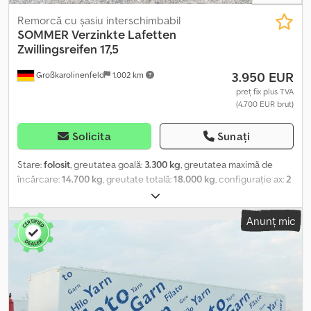
Remorcă cu șasiu interschimbabil
SOMMER
Verzinkte Lafetten
Zwillingsreifen 17,5
3.950 EUR
Großkarolinenfeld
1.002 km
preț fix plus TVA
(4.700 EUR brut)
Solicita
Sunați
Stare:
folosit
, greutatea goală:
3.300 kg
, greutatea maximă de
încărcare:
14.700 kg
, greutate totală:
18.000 kg
, configurație ax:
2
axe
, prima înmatriculare:
10/2008
, următoarea inspecție (TÜV):
11/2026
, suspensie:
aer
, dimensiunea anvelopei:
235/75R17,5
,
Anunț mic
Dotări:
ABS
, DEALER GERMAN oferă: Remorcă cu schimbătoare
BDF mai multe pe stoc GALVANIZAT Anvelope duble 235/75R17,5
Perne de aer lungi Înălțime ridicare 1390 mm Frâne cu tambur
Preț pe bucată net 3950,- Euro Crjdpfxjzridye Ahmjf Numeroase
șasiuri și platforme interschimbabile pe stoc! ##### VĂ RUGĂM SĂ
SUNAȚI - NU EMAIL! ##### LIVRARE DISPONIBILĂ ÎN TOATĂ
GERMANIA! MEPO-NUTZFAHRZEUGE LIVREAZĂ DIN 1983! VIZITĂ