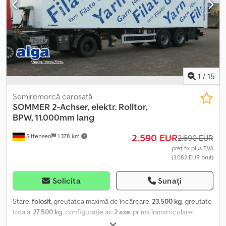
DOAR CU PROGRAMARE! #####
1
/
15
Semiremorcă carosată
SOMMER
2-Achser, elektr. Rolltor,
BPW, 11.000mm lang
2.590 EUR
Sittensen
1.378 km
2.690 EUR
preț fix plus TVA
(3.082 EUR brut)
Solicita
Sunați
Stare:
folosit
, greutatea maximă de încărcare:
23.500 kg
, greutate
totală:
27.500 kg
, configurație ax:
2 axe
, prima înmatriculare:
06/2003
, lungimea spațiului de încărcare:
10.970 mm
, lățimea