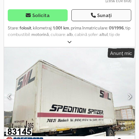
(2.856 EUR brut)
Solicita
Sunați
Stare:
folosit
, kilometraj:
1.001 km
, prima înmatriculare:
01/1996
, tip
combustibil:
motorină
, culoare:
alb
, cabină șofer:
altul
, tip de
angrenaj:
altul
, lungimea spațiului de încărcare:
7.300 mm
, lățimea
spațiului de încărcare:
2.430 mm
, înălțime spațiu de încărcare:
Anunț mic
2.680 mm
, An de fabricație:
1996
, Locația vehiculului: Bovenden,
uşi portal Codpfji Rly Rox Ahmjrf Construcție: caroserie tip box
pentru mobilă, suprastructură interschimbabilă, 40 DE UNITĂȚI
DISPONIBILE! An fabricație: 1978 - 2001. INFORMAȚII DESPRE
ACCESORII FĂRĂ GARANȚIE, modificări, vânzare intermediară și
erori rezervate!