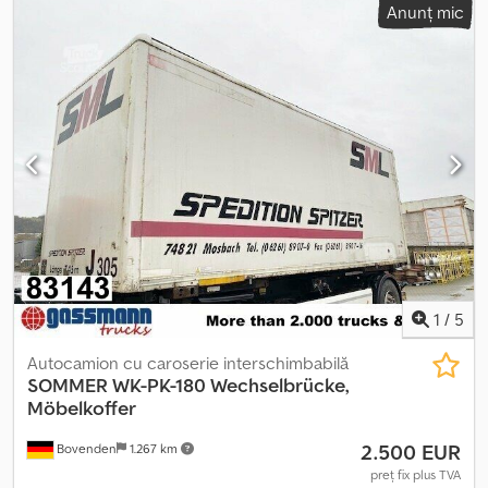
Anunț mic
2.420 mm
, An de fabricație:
1990
, Locația vehiculului: Bovenden,
uși portal Suprastructură: caroserie tip box pentru mobilă, client
53615 în loc de șasiu interschimbabil 76730, comandă B207314,
vehicul cu avans plătit 10.000 EUR. Specificațiile accesoriilor sunt
fără garanție; ne rezervăm dreptul la modificări, vânzare
intermediară și erori! Codpfx Ahoi Rmlmemjrf
1
/
5
Autocamion cu caroserie interschimbabilă
SOMMER
WK-PK-180 Wechselbrücke,
Möbelkoffer
2.500 EUR
Bovenden
1.267 km
preț fix plus TVA