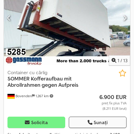
1
/
13
Container cu cârlig
SOMMER
Kofferaufbau mit
Abrollrahmen gegen Aufpreis
6.900 EUR
Bovenden
1.267 km
preț fix plus TVA
(8.211 EUR brut)
Solicita
Sunați