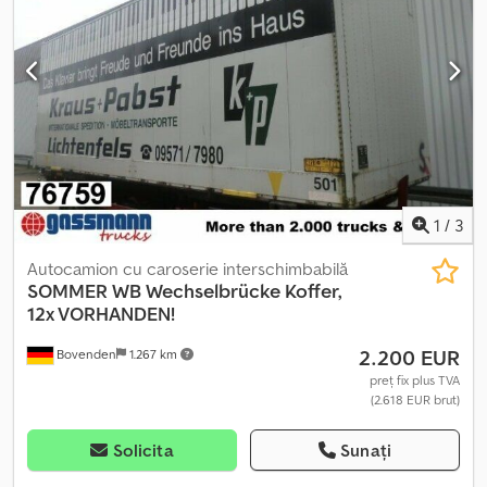
Caroserie: caroserie tip box pentru mobilă, 2 x șine de ancorare.
Informațiile despre accesorii sunt fără garanție; modificările,
vânzarea intermediară și erorile sunt rezervate! Crodpovhhnmofx
Ahmof
1
/
3
Autocamion cu caroserie interschimbabilă
SOMMER
WB Wechselbrücke Koffer,
12x VORHANDEN!
2.200 EUR
Bovenden
1.267 km
preț fix plus TVA
(2.618 EUR brut)
Solicita
Sunați