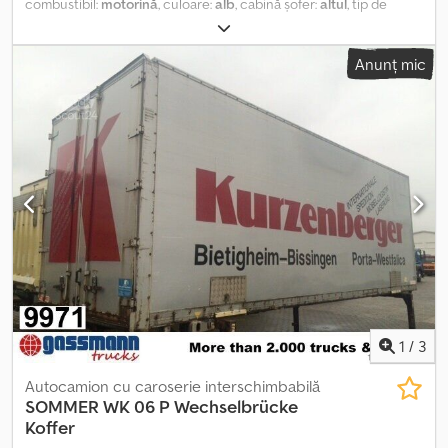
combustibil:
motorină
, culoare:
alb
, cabină șofer:
altul
, tip de
angrenaj:
altul
, lungimea spațiului de încărcare:
6.900 mm
, lățimea
spațiului de încărcare:
2.430 mm
, înălțime spațiu de încărcare:
Anunț mic
2.420 mm
, An de fabricație:
1988
, Locație vehicul: Bovenden, uși
portal Construcție: caroserie tip cutie pentru mobilă Csdji N
Srfspfx Ahmsrf INFORMAȚII DESPRE ACCESORII FĂRĂ GARANȚIE,
modificări, vânzare intermediară și erori rezervate!
1
/
3
Autocamion cu caroserie interschimbabilă
SOMMER
WK 06 P Wechselbrücke
Koffer