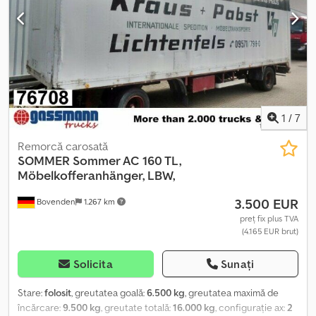
1
/
7
Remorcă carosată
SOMMER
Sommer AC 160 TL,
Möbelkofferanhänger, LBW,
3.500 EUR
Bovenden
1.267 km
preț fix plus TVA
(4.165 EUR brut)
Solicita
Sunați
Stare:
folosit
, greutatea goală:
6.500 kg
, greutatea maximă de
încărcare:
9.500 kg
, greutate totală:
16.000 kg
, configurație ax:
2