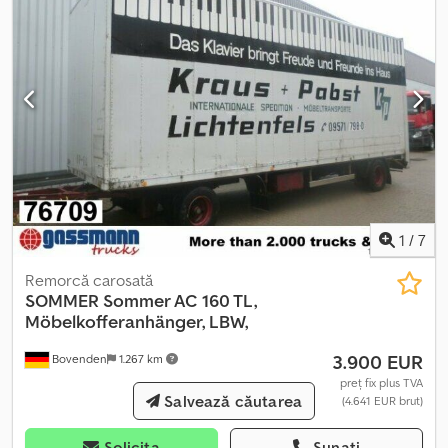
1
/
7
Remorcă carosată
SOMMER
Sommer AC 160 TL,
Möbelkofferanhänger, LBW,
3.900 EUR
Bovenden
1.267 km
preț fix plus TVA
Salvează căutarea
(4.641 EUR brut)
Solicita
Sunați