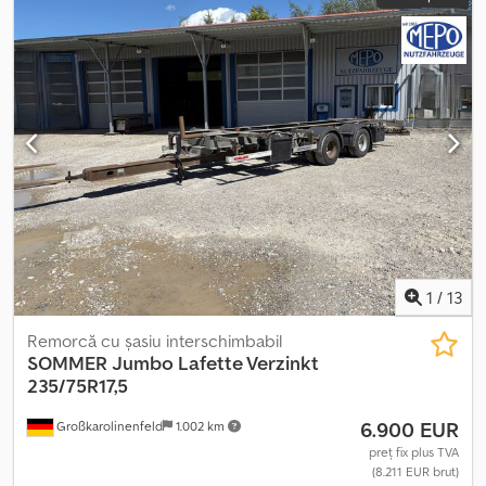
1
/
13
Remorcă cu șasiu interschimbabil
SOMMER
Jumbo Lafette Verzinkt
235/75R17,5
6.900 EUR
Großkarolinenfeld
1.002 km
preț fix plus TVA
(8.211 EUR brut)