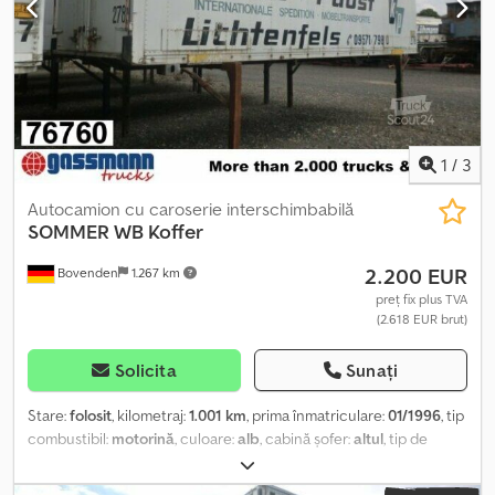
1
/
3
Autocamion cu caroserie interschimbabilă
SOMMER
WB Koffer
2.200 EUR
Bovenden
1.267 km
preț fix plus TVA
(2.618 EUR brut)
Solicita
Sunați
Stare:
folosit
, kilometraj:
1.001 km
, prima înmatriculare:
01/1996
, tip
combustibil:
motorină
, culoare:
alb
, cabină șofer:
altul
, tip de
angrenaj:
altul
, lungimea spațiului de încărcare:
7.300 mm
, lățimea
spațiului de încărcare:
2.430 mm
, înălțime spațiu de încărcare: