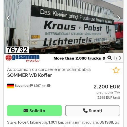
FĂRĂ GARANȚIE, modificările, vânzarea intermediară și erorile sunt
rezervate!
1
/
3
Autocamion cu caroserie interschimbabilă
SOMMER
WB Koffer
2.200 EUR
Bovenden
1.267 km
preț fix plus TVA
(2.618 EUR brut)
Solicita
Sunați
Stare:
folosit
, kilometraj:
1.001 km
, prima înmatriculare:
01/1988
, tip