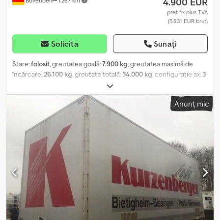
4.900 EUR
Bovenden
1.267 km
preț fix plus TVA
(5.831 EUR brut)
Solicita
Sunați
Stare:
folosit
, greutatea goală:
7.900 kg
, greutatea maximă de
încărcare:
26.100 kg
, greutate totală:
34.000 kg
, configurație ax:
3
axe
, prima înmatriculare:
01/1999
, lungimea spațiului de încărcare:
13.400 mm
, lățimea spațiului de încărcare:
2.480 mm
, înălțime
Anunț mic
spațiu de încărcare:
2.700 mm
, volumul spațiului de încărcare:
90
m³
, lungime totală:
2.550 mm
, lățime totală:
4.000 mm
, suspensie:
aer
, dimensiunea anvelopei:
385 / 65 R 22,5
, culoare:
roșu
,
kilometraj:
1.001 km
, tip de angrenaj:
altul
, cabină șofer:
altul
,
Dotări:
ABS
, Locație vehicul: Bovenden, 3 axe, axe SAF, suspensie
pneumatică, prima axă este liftabilă, ridicare și coborâre, ABS
(sistem antiblocare la frânare), uși tip portal, inele de ancorare,
cutie de depozitare Structură: carosare pentru transport haine,
pereți cu găuri cheie, bare pentru umerașe prezente, acoperiș
iluminat Crsdpfxsvhgxqe Ahmef Semiremorca este în prezent
închiriată, dar poate fi vizionată oricând! Informațiile despre
accesorii sunt fără garanție, modificările, vânzarea intermediară și