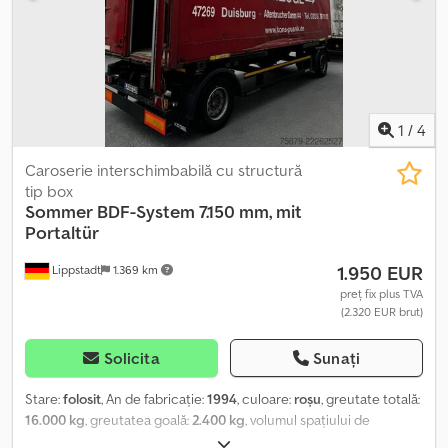
1
/
4
Caroserie interschimbabilă cu structură
tip box
Sommer
BDF-System 7.150 mm, mit
Portaltür
1.950 EUR
Lippstadt
1.369 km
preț fix plus TVA
(2.320 EUR brut)
Solicita
Sunați
Stare:
folosit
, An de fabricație:
1994
, culoare:
roșu
, greutate totală:
16.000 kg
, greutatea goală:
2.400 kg
, volumul spațiului de
încărcare:
42,7 m³
, lățimea spațiului de încărcare:
2.460 mm
,