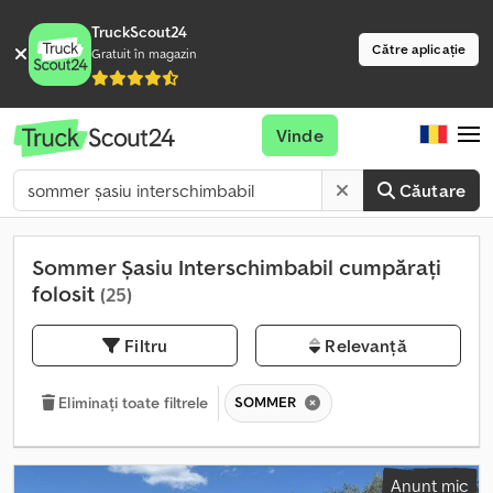
TruckScout24
Către aplicație
Gratuit în magazin
Vinde
Căutare
Sommer Șasiu Interschimbabil cumpărați
folosit
(25)
Filtru
Relevanță
SOMMER
Eliminați toate filtrele
Anunț mic