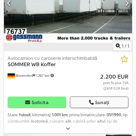
1
/
1
Autocamion cu caroserie interschimbabilă
SOMMER
WB Koffer
2.200 EUR
Bovenden
1.267 km
preț fix plus TVA
(2.618 EUR brut)
Solicita
Sunați
Stare:
folosit
, kilometraj:
1.001 km
, prima înmatriculare:
01/1990
, tip
combustibil:
motorină
, culoare:
alb
, cabină șofer:
altul
, tip de
angrenaj:
altul
, lungimea spațiului de încărcare:
6.900 mm
, lățimea
spațiului de încărcare:
2.430 mm
, înălțime spațiu de încărcare: