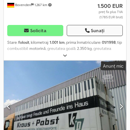
1.500 EUR
Bovenden
1.267 km
preț fix plus TVA
(1.785 EUR brut)
Solicita
Sunați
Stare:
folosit
, kilometraj:
1.001 km
, prima înmatriculare:
01/1998
, tip
combustibil:
motorină
, greutatea goală:
2.350 kg
, greutatea
maximă de încărcare:
12.650 kg
, greutate totală:
15.000 kg
,
culoare:
alb
, cabină șofer:
altul
, tip de angrenaj:
altul
, volumul
Anunț mic
spațiului de încărcare:
47 m³
, lungimea spațiului de încărcare:
7.350 mm
, lățimea spațiului de încărcare:
2.480 mm
, înălțime
spațiu de încărcare:
2.600 mm
, An de fabricație:
1998
, Locație
vehicul: Bovenden, uși portal, plafon luminos Crodpfsvhhntox
Ahmjf Suprastructură: caroserie tip box pentru mobilă, 2 x șine de
ancorare INFORMAȚII DESPRE ACCESORII FĂRĂ GARANȚIE,
modificări, vânzare intermediară și erori rezervate!