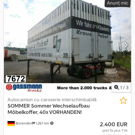
Anunț mic
2.680 mm
, An de fabricație:
1996
, Locația vehiculului: Bovenden,
uși portale Construcție: caroserie tip cutie pentru mobilă Cedji
Rri Rspfx Ahmerf Greutate proprie: 2650 kg INFORMAȚIILE DESPRE
ACCESORII SUNT FĂRĂ GARANȚIE, cu rezervă pentru modificări,
vânzare intermediară și erori!
1
/
3
Autocamion cu caroserie interschimbabilă
SOMMER
Sommer Wechselaufbau
Möbelkoffer, 40x VORHANDEN!
2.400 EUR
Bovenden
1.267 km
preț fix plus TVA