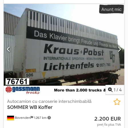
lungimea spațiului de încărcare:
7.000 mm
, înălțime spațiu de
Anunț mic
încărcare:
2.480 mm
, Caroserie demontabilă, sistem Alu BDF 7.150
mm, cu ușă portal. Caroserie demontabilă din aluminiu, sistem BDF,
lungime 7.150 mm. Uși posterioare de tip portal cu bare de blocare
exterioare rotative. Crjdpfx Aezip D Uohmof Echipare pentru
mobilier: două rânduri de șipci pe pereții laterali la interior.
Rezistent la vânt și intemperii. Ne rezervăm dreptul de vânzare
intermediară. Prețuri net de la locația D-59558 Lippstadt-Rixbeck.
Alte oferte la .
1
/
4
Autocamion cu caroserie interschimbabilă
SOMMER
WB Koffer
2.200 EUR
Bovenden
1.267 km
preț fix plus TVA