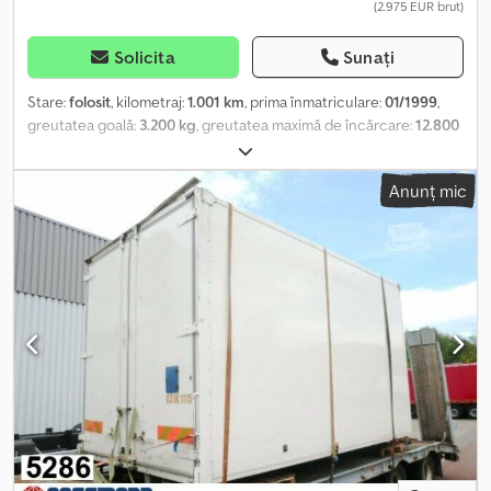
(2.975 EUR brut)
Solicita
Sunați
Stare:
folosit
, kilometraj:
1.001 km
, prima înmatriculare:
01/1999
,
greutatea goală:
3.200 kg
, greutatea maximă de încărcare:
12.800
kg
, greutate totală:
16.000 kg
, culoare:
alb
, cabină șofer:
altul
, tip
de angrenaj:
altul
, lungimea spațiului de încărcare:
7.450 mm
,
Anunț mic
lățimea spațiului de încărcare:
2.450 mm
, înălțime spațiu de
încărcare:
2.690 mm
, An de fabricație:
1999
, Locație vehicul:
Bovenden, uși portal, șine de ancorare Construcție: Caroserie
swap Sommer pentru transport mobilă. ACCESORIILE
MENȚIONATE SUNT FĂRĂ GARANȚIE; ne rezervăm dreptul de
modificare, vânzare intermediară și erori! Cedpfei Rqaiox Ahmjrf