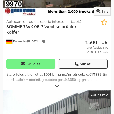
erorile sunt rezervate!
1
/
3
Autocamion cu caroserie interschimbabilă
SOMMER
WK 06 P Wechselbrücke
Koffer
1.500 EUR
Bovenden
1.267 km
preț fix plus TVA
(1.785 EUR brut)
Solicita
Sunați
Stare:
folosit
, kilometraj:
1.001 km
, prima înmatriculare:
01/1998
, tip
combustibil:
motorină
, greutatea goală:
2.350 kg
, greutatea
maximă de încărcare:
12.650 kg
, greutate totală:
15.000 kg
,
culoare:
alb
, cabină șofer:
altul
, tip de angrenaj:
altul
, volumul
Anunț mic
spațiului de încărcare:
47 m³
, lungimea spațiului de încărcare:
7.350 mm
, lățimea spațiului de încărcare:
2.480 mm
, înălțime
spațiu de încărcare:
2.600 mm
, An de fabricație:
1998
, Locație
vehicul: Bovenden, uși de tip portal, acoperiș cu luminator.