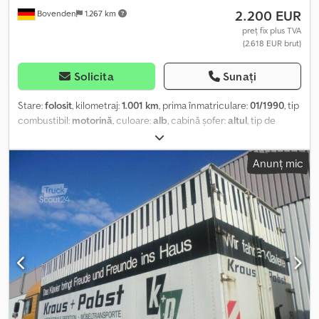
2.200 EUR
Bovenden
1.267 km
preț fix plus TVA
(2.618 EUR brut)
Solicita
Sunați
Stare:
folosit
, kilometraj:
1.001 km
, prima înmatriculare:
01/1990
, tip
combustibil:
motorină
, culoare:
alb
, cabină șofer:
altul
, tip de
angrenaj:
altul
, lungimea spațiului de încărcare:
6.900 mm
, lățimea
spațiului de încărcare:
2.430 mm
, înălțime spațiu de încărcare:
Anunț mic
2.420 mm
, An de fabricație:
1990
, Locație vehicul: Bovenden, uși
portal Construcție: caroserie tip cutie pentru mobilă INFORMAȚII
DESPRE ACCESORII FĂRĂ GARANȚIE, modificări, vânzare
intermediară și erori rezervate! Cjdpfx Ahsi Rrixomerf