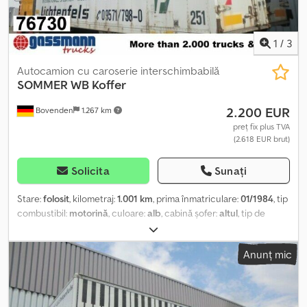
1
/
3
Autocamion cu caroserie interschimbabilă
SOMMER
WB Koffer
2.200 EUR
Bovenden
1.267 km
preț fix plus TVA
(2.618 EUR brut)
Solicita
Sunați
Stare:
folosit
, kilometraj:
1.001 km
, prima înmatriculare:
01/1984
, tip
combustibil:
motorină
, culoare:
alb
, cabină șofer:
altul
, tip de
angrenaj:
altul
, lungimea spațiului de încărcare:
6.900 mm
, lățimea
spațiului de încărcare:
2.430 mm
, înălțime spațiu de încărcare:
Anunț mic
2.420 mm
, An de fabricație:
1984
, Locația vehiculului: Bovenden,
uși portal Crjdpsi Rri Uefx Ahmjf Construcție: Caroseria furgon
este încărcată cu vitrine expoziționale din muzeu! Șasiul
demontabil este umed. INFORMAȚIILE DESPRE ACCESORII SUNT