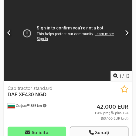
1
/
13
Cap tractor standard
DAF
XF430 NGD
42.000 EUR
София
385 km
EXW preț fix plus TVA
(50.400 EUR brut)
Solicita
Sunați