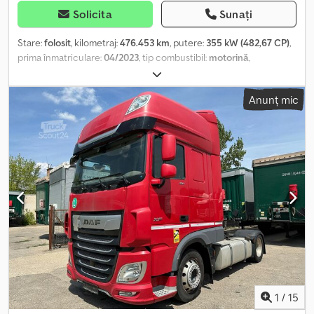
Solicita
Sunați
Stare:
folosit
, kilometraj:
476.453 km
, putere:
355 kW (482,67 CP)
,
prima înmatriculare:
04/2023
, tip combustibil:
motorină
,
configurație ax:
4x2
, combustibil:
motorină
, culoare:
alb
, cabină
șofer:
cabina de dormit
, tip de angrenaj:
automat
, clasă de emisii:
Anunț mic
Euro 6
, An de fabricație:
2022
, Dotări:
ABS, EBS (Sistem de frânare
electronic), aer condiționat, proiectoare de ceață, reglare
electrică a geamurilor, închidere centralizată
, = Opțiuni și
accesorii suplimentare = - Aer condiționat - Jante din aliaj -
Scaune cu suspensie pneumatică - Radio/CD player - Cabină de
odihnă - Fuste laterale = Note = Cedpozclnkefx Aa Tjrf DAF XG480
Standard 2022 04/2023 XLRTEF5300G440298 476.453 km Albastru,
spoiler complet, jante din aliaj, tahograf nou G2v2, lumini LED față.
= Informații suplimentare = Axa față: direcțională Cilindree motor:
12.902 cmc
1
/
15