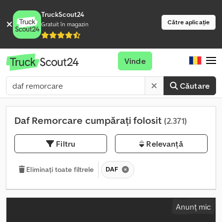
TruckScout24
Către aplicație
Gratuit în magazin
Vinde
Căutare
Daf Remorcare cumpărați folosit
(2.371)
Filtru
Relevanță
DAF
Eliminați toate filtrele
Anunț mic