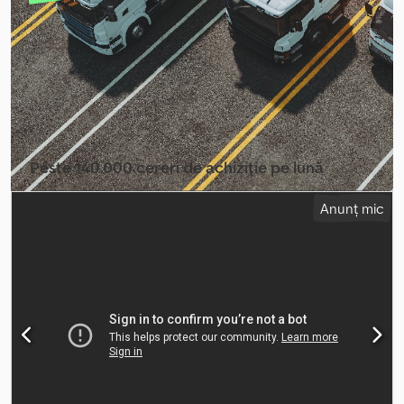
reglare electrică a geamurilor, închidere centralizată
, = Opțiuni
și dotări suplimentare = - Aer condiționat - Scaune cu suspensie
pneumatică - Radio/CD player - Cabină de dormit - Sideskirts =
Observații = DAF XG480 Standard 2022, 544 km,
XLRTEF5300G439554. Kit complet de spoilere, climatizare
staționară, nou tahograf G2v2, afișaj digital. Cedszrnvnopfx Aa Tsrf
= Informații suplimentare = Axă față: direcțională Greutate
proprie: 8.043 kg ITP (Inspecția Tehnică): valabilă până la 01.2027
Peste 140.000 cereri de achiziție pe lună
Selectați pachetul distribuitorului
Anunț mic