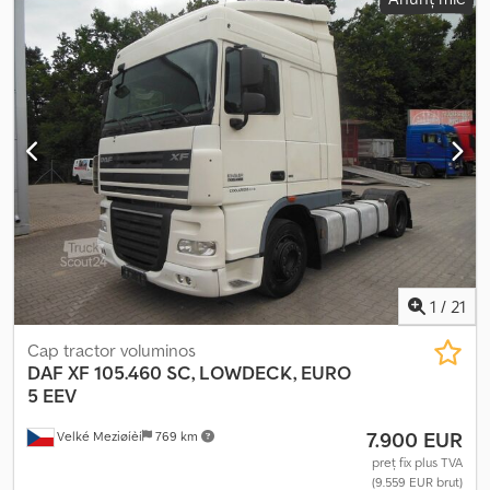
totală:
35.950 kg
, tip de angrenaj:
automat
, An de fabricație:
2018
,
Dotări:
aer condiționat, aparat de aer condiționat de parcare,
filtru de particule
, Se vinde un vehicul de la o companie de
leasing. Inspecția tehnică a vehiculului a expirat, senzorul BEM
trebuie înlocuit, iar din cauza perioadei lungi de inactivitate,
sistemul SCR indică o eroare care necesită regenerarea filtrului
de particule (DPF). Vehiculul poate fi testat în Mezőberény.
Deoarece este un vehicul aflat în leasing, istoricul de service nu
este cunoscut. Credpfezmxgmsx Aa Tjf
1
/
21
Cap tractor voluminos
DAF
XF 105.460 SC, LOWDECK, EURO
5 EEV
7.900 EUR
Velké Meziøíèí
769 km
preț fix plus TVA
(9.559 EUR brut)