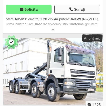
Solicita
Sunați
Stare:
folosit
, kilometraj:
1.291.215 km
, putere:
340 kW (462,27 CP)
,
prima înmatriculare:
06/2012
, tip combustibil:
motorină
, greutate
totală:
18.000 kg
, configurație ax:
2 axe
, culoare:
alb
, tip de
angrenaj:
automat
, clasă de emisii:
Euro 5
, Dotări:
ABS, aer
Anunț mic
condiționat, program electronic de stabilitate (ESP), încălzitor
staționar
, Daf XF 105.460 SC Platformă joasă Prima înmatriculare:
06/2012 Kilometraj: 1.291.215 km Transmisie automată 4x2 Frână
motor DAB Euro 5 EEV ABS Aer condiționat Încălzire auxiliară Pilot
automat Frigider 2 paturi 2 rezervoare Blocare diferențial
Suspensie pe arc/aer Anvelope față 315/60 R22.5, adâncime profil
8 mm Codpfx Aaszq Tqzo Tsrf Anvelope spate 295/60 R22.5,
adâncime profil 8 mm Caiet de service.
1
/
25