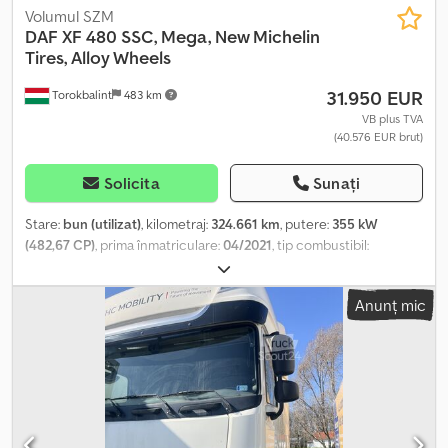
Volumul SZM
DAF
XF 480 SSC, Mega, New Michelin
Tires, Alloy Wheels
31.950 EUR
Torokbalint
483 km
VB plus TVA
(40.576 EUR brut)
Solicita
Sunați
Stare:
bun (utilizat)
, kilometraj:
324.661 km
, putere:
355 kW
(482,67 CP)
, prima înmatriculare:
04/2021
, tip combustibil:
motorină
, configurație ax:
4x2
, combustibil:
motorină
, culoare:
alb
,
cabină șofer:
cabina de dormit
, tip de angrenaj:
automat
, clasă
Anunț mic
de emisii:
Euro 6
, An de fabricație:
2021
, Dotări:
ABS, AdBlue, EBS
(Sistem de frânare electronic), aer condiționat, computer de
bord, filtru de particule, frigider, proiectoare de ceață, reglare
electrică a geamurilor, închidere centralizată
, = Opțiuni și
accesorii suplimentare = - Rezervor de combustibil din aluminiu -
Suspensie cu arcuri lamelare - Suspensie pneumatică - Scaune
cu suspensie pneumatică - Filtru de particule - Radio/CD player -