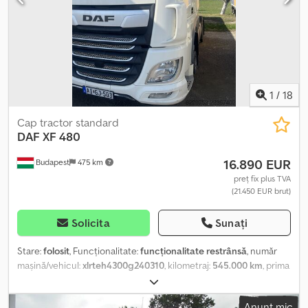
Cabină de odihnă - Parasolar - Cutie de scule = Note = DAF XF480
SSC Mega Red, 661 km, XLRTEH4300G351810, jante din aliaj,
anvelope noi Michelin = Informații suplimentare = Csdpfoznlcdox
Aa Tjrf Axă față: direcțională Cilindree motor: 12.902 cm³ Greutate
goală: 7.964 kg Capacitate de încărcare: 28.015 kg Masa maximă
admisă: 35.979 kg Defecte: nu are
1
/
18
Cap tractor standard
DAF
XF 480
16.890 EUR
Budapest
475 km
preț fix plus TVA
(21.450 EUR brut)
Solicita
Sunați
Stare:
folosit
, Funcționalitate:
funcționalitate restrânsă
, număr
mașină/vehicul:
xlrteh4300g240310
, kilometraj:
545.000 km
, prima
înmatriculare:
12/2026
, tip combustibil:
motorină
, greutatea goală:
180.000 kg
, greutatea maximă de încărcare:
35.950 kg
, greutate
Anunț mic