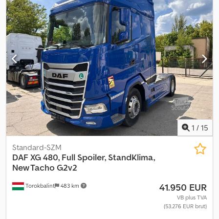
alb
, cabină șofer:
altul
, tip de angrenaj:
mecanic
, clasă de emisii:
Euro 6
, suspensie:
aer
, lungime totală:
9.590 mm
, înălțime de
ridicare:
4.000 mm
, Greutate la gol: 9135 kg, greutate maximă
admisă: 18000 kg, suspensie pneumatică, erori și modificări pot
apărea. Vânzarea se face exclusiv către clienți comerciali. Crsdpfx
Aozr Dp Doa Tof
1
/
15
Standard-SZM
DAF
XG 480, Full Spoiler, StandKlima,
New Tacho G2v2
41.950 EUR
Torokbalint
483 km
VB plus TVA
(53.276 EUR brut)