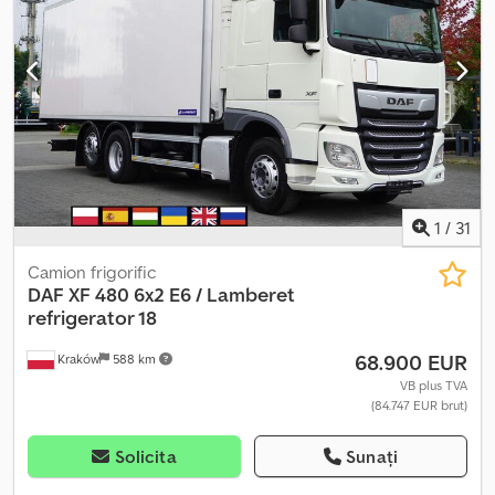
suspensie pneumatică - Radio/CD player - Cabină de dormit -
Fuste laterale Codpszq Awqofx Aa Terf = Note = DAF XG480
Standard 2023 2023 Alb 317.064 km XLRTEF5300G465213
Deflector complet, aer condiționat staționar, tahograf nou G2v2,
sistem hidraulic Hyva = Informații suplimentare = Axă față:
direcționabilă Greutate goală: 8.023 kg Capacitate de încărcare:
27.879 kg Greutate maximă admisă: 35.902 kg ITV (Inspecție
tehnică principală): valabil până la 05.2027
1
/
31
Camion frigorific
DAF
XF 480 6x2 E6 / Lamberet
refrigerator 18
68.900 EUR
Kraków
588 km
VB plus TVA
(84.747 EUR brut)
Solicita
Sunați