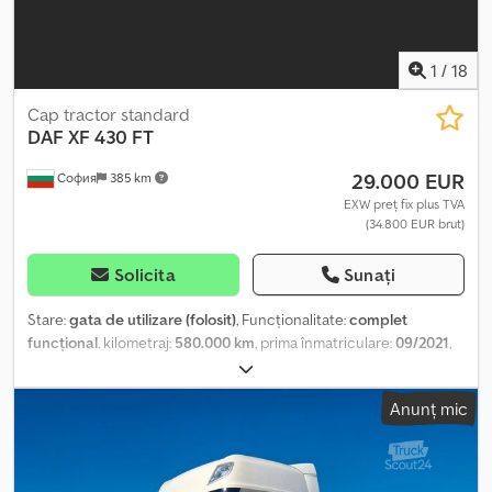
1
/
18
Cap tractor standard
DAF
XF 430 FT
29.000 EUR
София
385 km
EXW preț fix plus TVA
(34.800 EUR brut)
Solicita
Sunați
Stare:
gata de utilizare (folosit)
, Funcționalitate:
complet
funcțional
, kilometraj:
580.000 km
, prima înmatriculare:
09/2021
,
tip combustibil:
motorină
, greutatea goală:
8.000 kg
, dimensiunea
anvelopei:
315/70/22,5
, starea anvelopelor:
100 procent
,
Anunț mic
configurație ax:
2 axe
, combustibil:
motorină
, eficiență
energetică:
G
, capacitatea rezervorului de combustibil:
1.275 l
,
consum de combustibil (combinat):
27,1 l/100 km
, frâne:
VEB
(Combinat de întreprinderi de stat)
, culoare:
galben
, cabină