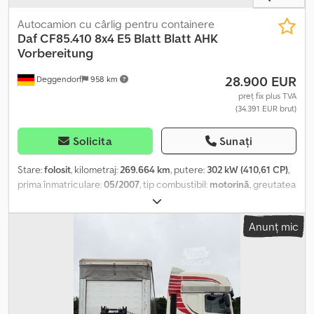
Autocamion cu cârlig pentru containere
Daf
CF85.410 8x4 E5 Blatt Blatt AHK
Vorbereitung
28.900 EUR
Deggendorf
958 km
preț fix plus TVA
(34.391 EUR brut)
Solicita
Sunați
Stare:
folosit
, kilometraj:
269.664 km
, putere:
302 kW (410,61 CP)
,
prima înmatriculare:
05/2007
, tip combustibil:
motorină
, greutatea
goală:
14.240 kg
, greutatea maximă de încărcare:
17.760 kg
,
greutate totală:
32.000 kg
, configurație ax:
8x4
, ampatament:
Anunț mic
5.000 mm
, frâne:
frânare de motor
, culoare:
alb
, cabină șofer:
cabina de zi
, tip de angrenaj:
mecanic
, clasă de emisii:
Euro 5
,
suspensie:
oțel
, număr de locuri:
2
, Dotări:
ABS, aer condiționat,
blocare diferențial, computer de bord, cuplaj remorcă,
hidraulică, pilot automat de viteză, închidere centralizată
, DAF
CF85.410 autocamion cu cârlig abrollkipper Normă de emisii Euro