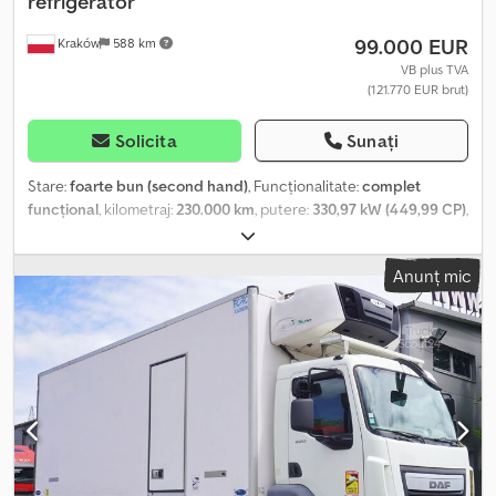
refrigerator
Tahograf Stație radio CB Frigider Posibilitate de achiziție ca set
99.000 EUR
Kraków
588 km
cu semiremorcă frigorifică. Mașină cumpărată și verificată la
showroom DAF. Utilizată de 1 proprietar pentru produse noi. 100%
VB plus TVA
(121.770 EUR brut)
fără accidente, stare excelentă.
Solicita
Sunați
Stare:
foarte bun (second hand)
, Funcționalitate:
complet
funcțional
, kilometraj:
230.000 km
, putere:
330,97 kW (449,99 CP)
,
tip combustibil:
motorină
, greutate totală:
26.000 kg
, configurație
ax:
6x2
, culoare:
alb
, cabină șofer:
cabina de dormit
, tip de
Anunț mic
angrenaj:
automat
, clasă de emisii:
Euro 6
, lungimea spațiului de
încărcare:
8.150 mm
, lățimea spațiului de încărcare:
2.500 mm
,
înălțime spațiu de încărcare:
2.690 mm
, An de fabricație:
2023
,
Dotări:
AdBlue, Tahograf, aer condiționat, blocare diferențial,
computer de bord, pilot automat de viteză, unitate de răcire
,
DAF XF 450 6×2 / Frigorific KRONE 20 EPAL / Carrier Supra 1250 /
axă direcțională / 2023 An 2022/2023 Kilometraj 230.000 km. Date
tehnice Greutate brută: 26.000 kg Capacitate cilindrică motor:
10.837 cc Putere: 450 CP Euro 6 AdBlue Blocare diferențial Al
treilea ax direcțional Caroserie frigorifică KRONE Dimensiuni