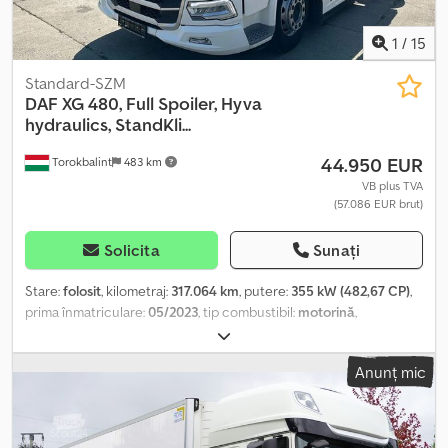
1
/
15
Standard-SZM
DAF
XG 480, Full Spoiler, Hyva
hydraulics, StandKli...
44.950 EUR
Torokbalint
483 km
VB plus TVA
(57.086 EUR brut)
Solicita
Sunați
Stare:
folosit
, kilometraj:
317.064 km
, putere:
355 kW (482,67 CP)
,
prima înmatriculare:
05/2023
, tip combustibil:
motorină
,
configurație ax:
4x2
, combustibil:
motorină
, culoare:
alb
, cabină
șofer:
cabina de dormit
, tip de angrenaj:
automat
, clasă de emisii:
Anunț mic
Euro 6
, An de fabricație:
2023
, Dotări:
ABS, AdBlue, EBS (Sistem
de frânare electronic), aer condiționat, airbag, proiectoare de
ceață, reglare electrică a geamurilor, închidere centralizată
, =
Opțiuni și accesorii suplimentare = - Aer condiționat - Scaune cu