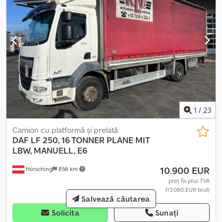
1
/
23
Camion cu platformă și prelată
DAF
LF 250, 16 TONNER PLANE MIT
LBW, MANUELL, E6
10.900 EUR
Hörsching
856 km
preț fix plus TVA
(13.080 EUR brut)
Salvează căutarea
Solicita
Sunați