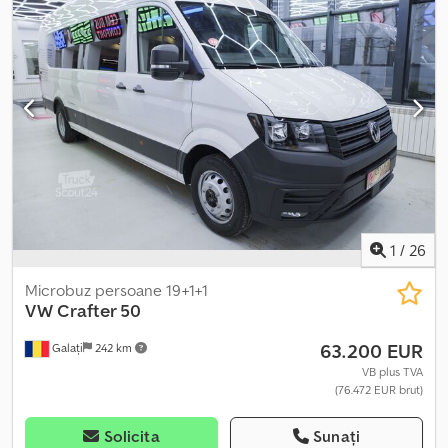
1
/
26
Microbuz persoane 19+1+1
VW
Crafter 50
63.200 EUR
Galați
242 km
VB plus TVA
(76.472 EUR brut)
Solicita
Sunați