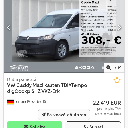
pasager, dezactivabil * Airbag șofer/pasager * Indicator pentru
nivelul lichidului de spălare a parbrizului * Bord, confort * Pachet
de echipare, lumină + vizibilitate * Comutare automată a luminilor
de zi * Asistent de lumină (Coming Home, Leaving Home) *
Oglindă interioară cu funcție automată de reducere a strălucirii *
Oglindă exterioară asferică, stânga * Oglindă exterioară convexă,
dreapta * Oglinzi exterioare și mânere ale ușilor în culoarea
caroseriei * Oglinzi exterioare în culoarea caroseriei, mânere ale
ușilor în culoarea caroseriei * Semnalizatoare laterale în aspect
cromat, podea în cabina șoferului: covor * Sistem de asistență la
conducere: Frână de coliziune multiplă (Multi Collision Brake) *
1
/
19
Suspensie 17" * Geamuri în zona de încărcare/pasage
Duba panelată
VW
Caddy Maxi Kasten TDI*Tempo
digCockp SHZ VKZ-Erk
22.419 EUR
Ruhstorf
922 km
preț fix plus TVA
(26.679 EUR brut)
Salvează căutarea
Solicita
Sunați