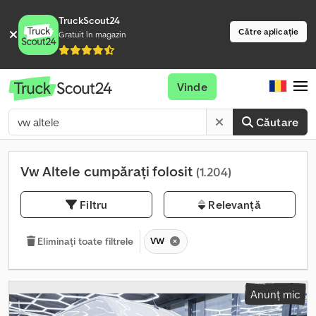
TruckScout24
Către aplicație
Gratuit în magazin
Vinde
Căutare
Vw Altele cumpărați folosit
(1.204)
Filtru
Relevanță
VW
Eliminați toate filtrele
Anunț mic