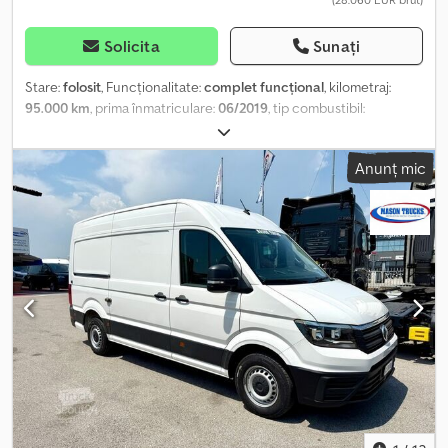
Solicita
Sunați
Stare:
folosit
, Funcționalitate:
complet funcțional
, kilometraj:
95.000 km
, prima înmatriculare:
06/2019
, tip combustibil:
motorină
, greutatea maximă de încărcare:
600 kg
, greutate
totală:
2.800 kg
, configurație ax:
4x2
, combustibil:
motorină
,
Anunț mic
culoare:
alb
, tip de angrenaj:
mecanic
, numărul de trepte de
viteză:
6
, clasă de emisii:
Euro 6
, suspensie:
oțel
, lungimea spațiului
de încărcare:
2.200 mm
, lățimea spațiului de încărcare:
1.550 mm
,
înălțime spațiu de încărcare:
1.230 mm
, Dotări:
ABS, AdBlue,
Bluetooth, aer condiționat, airbag, computer de bord, filtru de
particule, istoric complet de service, program electronic de
stabilitate (ESP), reglare electrică a geamurilor, servodirecție,
sistem start-stop, uşă glisantă, închidere centralizată,
înmatriculare camion
, VOLKSWAGEN TRANSPORTER An
fabricație 06/2019, aprox. 95.200 km EURO 6, motor 2.0, 150 CP,
cutie de viteze manuală cu 6 trepte, senzori de parcare spate, aer
condiționat, închidere centralizată, scaun șofer cu dublu cotieră,
geamuri electrice, radio Bluetooth, airbag-uri și alte dotări
standard. Furgon izoterm cu grup frigorific LAMAR LMK 1.5,