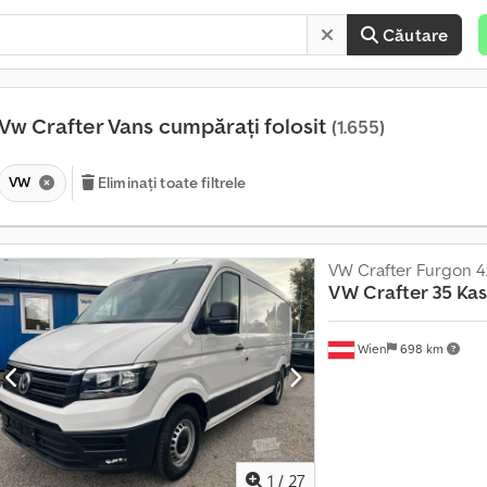
Căutare
Vw Crafter Vans cumpărați folosit
(1.655)
VW
Eliminați toate filtrele
VW Crafter Furgon 4x
P
VW
Crafter 35 Kas
e
s
Wien
698 km
t
e
1
4
0
.
1
/
27