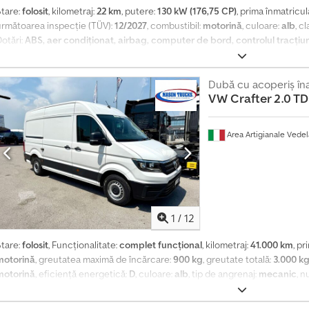
Stare:
folosit
, kilometraj:
22 km
, putere:
130 kW (176,75 CP)
, prima înmatricul
următoarea inspecție (TÜV):
12/2027
, combustibil:
motorină
, culoare:
alb
, c
otări:
ABS, aer condiționat, airbag, computer de bord, controlul tracțiun
electronic de stabilitate (ESP), proiectoare de ceață, sistem de imobilizar
înmatriculare camion
, * Peste 1500 de vehicule suplimentare pot fi găsite p
unt posibile și fără avans! * Prețurile noastre sunt valabile pentru ridicare 
Dubă cu acoperiș îna
VW
Crafter 2.0 TD
um ar fi de exemplu montarea unui cârlig de remorcare, al doilea set de anv
sistență, etc., se vor factura separat. * În ciuda unei atenții sporite, erorile 
u oferim garanție! Ne rezervăm dreptul la greșeli de scriere, vânzare interm
Area Artigianale Vede
despre echipare și consum se bazează pe interogarea datelor VIN prin siste
in contractul de vânzare. Dedpfoy Nv D Dox Afuock * Vehiculele noastre noi
roducătorilor, este posibil ca acestea să fi primit deja o înmatriculare de 
nainte de vânzare. ... Modificări, vânzare intermediară și erori rezervate.
1
/
12
Stare:
folosit
, Funcționalitate:
complet funcțional
, kilometraj:
41.000 km
, p
motorină
, greutatea maximă de încărcare:
900 kg
, greutate totală:
3.000 k
motorină
, eficiență energetică:
D
, culoare:
alb
, tip de angrenaj:
mecanic
, n
misii:
Euro 6
, suspensie:
oțel
, număr de locuri:
3
, lungime totală:
5.986 mm
,
de încărcare:
3.300 mm
, lățimea spațiului de încărcare:
1.800 mm
, înălțime