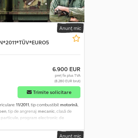
ntă în staționare ✅ Geamuri termopan
ți ✅ Portbagaj suplimentar pentru bagaje
 iluminată LED ✅ Treaptă suplimentară
nouri laterale decorative îmbrăcate în
e în ton cu interiorul vehiculului ✅ Sistem
Anunț mic
 Volkswagen ✅ Linoleum profesional pentru
 de comandă dedicat pentru instalațiile
N*2011*TÜV*EURO5
stalația originală a vehiculului ✅ Spațiu de
ntru vizibilitate și confort sporite
i (CIV) emisă pentru 19+1+1 locuri ✔
 pentru transport persoane, transport
6.900 EUR
 nivel ridicat de confort și finisaje premium.
preț fix plus TVA
(8.280 EUR brut)
Trimite solicitare
riculare:
11/2011
, tip combustibil:
motorină
,
ben
, tip de angrenaj:
mecanic
, clasă de
e particule, program electronic de
 Crafter DK, vehicul cu platformă de
imea interioară a platformei de încărcare:
Anunț mic
rie: 2155 kg - Greutate totală: 3500 kg *