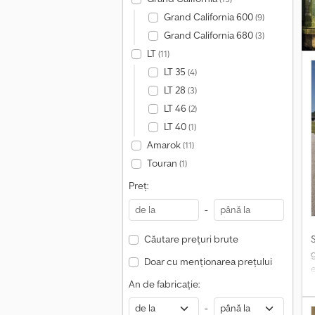
Grand California 600
(9)
Grand California 680
(3)
LT
(11)
LT 35
(4)
LT 28
(3)
t
a
LT 46
(2)
b
LT 40
(1)
Amarok
(11)
Touran
(1)
a
Preț:
-
Căutare prețuri brute
Doar cu menționarea prețului
e
s
An de fabricație:
î
-
2