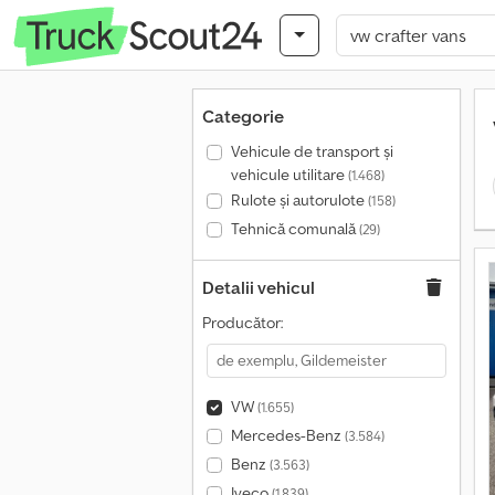
Categorie
Vehicule de transport şi
vehicule utilitare
(1.468)
Rulote și autorulote
(158)
Tehnică comunală
(29)
Detalii vehicul
Producător:
VW
(1.655)
Mercedes-Benz
(3.584)
Benz
(3.563)
Iveco
(1.839)