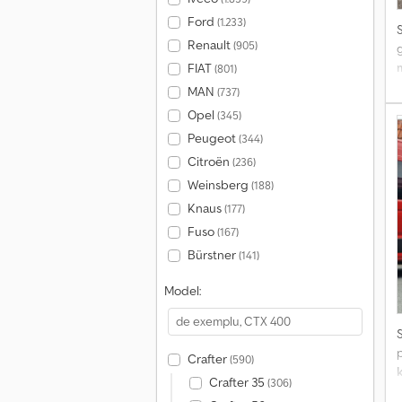
Ford
(1.233)
Renault
(905)
FIAT
(801)
l
MAN
(737)
Opel
(345)
Peugeot
(344)
Citroën
(236)
t
Weinsberg
(188)
a
Knaus
(177)
p
Fuso
(167)
g
Bürstner
b
(141)
s
Model:
s
s
Crafter
(590)
t
Crafter 35
(306)
l