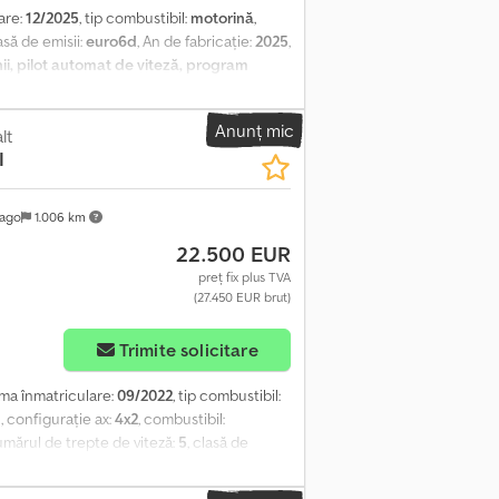
are:
12/2025
, tip combustibil:
motorină
,
lasă de emisii:
euro6d
, An de fabricație:
2025
,
ii, pilot automat de viteză, program
e, uşă glisantă, închidere centralizată,
e site-ul nostru. Leasingul și finanțarea
Anunț mic
cu plata cash, adică lucrările suplimentare,
lt
I
elope, revizii, garanție, pachete de
de inserție nu pot fi excluse și, prin urmare,
ediară și erori de interpretare. Informațiile
lago
1.006 km
mul DAT SilverDAT. Datele VIN nu fac parte
22.500 EUR
: Din cauza diferitelor cerințe ale
o zi sau pe termen scurt, sau să primească
preț fix plus TVA
(27.450 EUR brut)
Trimite solicitare
rima înmatriculare:
09/2022
, tip combustibil:
g
, configurație ax:
4x2
, combustibil:
umărul de trepte de viteză:
5
, clasă de
 lățime totală:
2.040 mm
, lungimea spațiului
 spațiu de încărcare:
1.960 mm
, Dotări:
ABS,