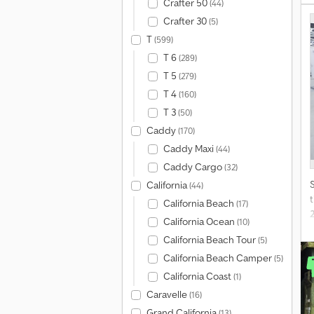
Crafter 50
(44)
d
C
s
Crafter 30
(5)
v
T
(599)
T 6
(289)
T 5
(279)
T 4
(160)
T 3
(50)
V
Caddy
(170)
d
Caddy Maxi
(44)
Caddy Cargo
(32)
California
(44)
California Beach
(17)
California Ocean
(10)
California Beach Tour
(5)
s
California Beach Camper
î
(5)
California Coast
(1)
s
Caravelle
(16)
Grand California
(13)