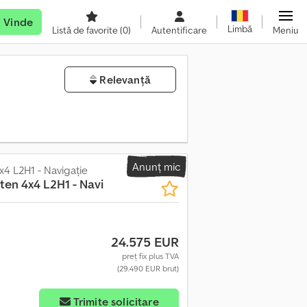
Vinde
Limbă
Listă de favorite
(0)
Autentificare
Meniu
Relevanță
Anunț mic
4 L2H1 - Navigație
ten 4x4 L2H1 - Navi
24.575 EUR
preț fix plus TVA
(29.490 EUR brut)
Trimite solicitare