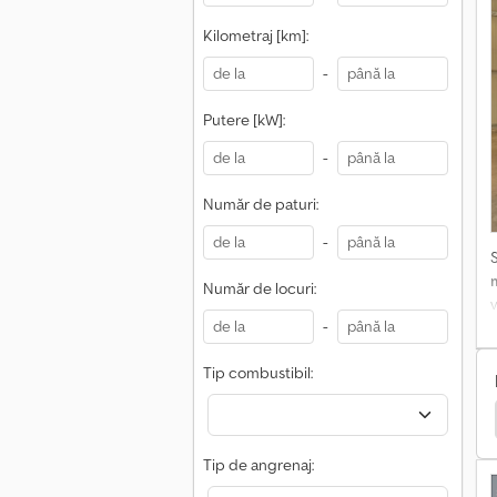
Kilometraj [km]:
-
S
l
Putere [kW]:
s
-
E
Număr de paturi:
r
î
-
3
Număr de locuri:
-
s
Tip combustibil:
Iveco Daily Maxi Vans
Ford Transit 350 Camioane
t
Tip de angrenaj:
i