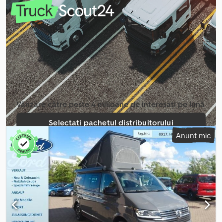
m³
, lungimea spațiului de încărcare:
3.460 mm
, lățimea spațiului
de încărcare:
1.800 mm
, înălțime spațiu de încărcare:
2.000 mm
,
Dotări:
ABS, aer condiționat, filtru de particule, program
electronic de stabilitate (ESP), sistem de navigație, închidere
centralizată
, PLĂCUȚELE DE EXPORT SE OBȚIN ÎN 1 ORĂ.
Whatsapp / Viber / Facetime: Luka, tel.: Avem peste 25 de ani de
experiență în vânzarea de autoturisme second-hand. Oferim între
70 și 100 de vehicule comerciale second-hand în orice moment.
Este important să știți că toate vehiculele noastre sunt
inspectate de un mecanic înainte de a fi vândute. Ca standard,
Vânzare către peste 4 milioane de interesați pe lună
efectuăm întotdeauna o revizie minoră pentru toate vehiculele: -
ulei de motor și filtru de ulei, filtru de aer, filtru de habitaclu. -
Selectați pachetul distribuitorului
toate vehiculele sunt supuse unei inspecții amănunțite. Plăcuțele
Anunț mic
de export și documentele de înmatriculare pot fi obținute înainte
Creați anunț individual
de livrarea vehiculului. Codpfx Ajzrg R Dehgorf Doriți o prezentare
video live? Nicio problemă, sunați-ne. Echipamente speciale:
Pachet de compartimentare 2, compartimente: slot dublu DIN în
partea din față, sub plafon, lumini interioare în cabina șoferului:
lampă de citit în față, airbag pentru șofer/pasager, airbag pasager
dezactivabil, sistem audio-navigație Discover Media (ecran tactil
color), sistem de comandă vocală, interfață multimedia USB