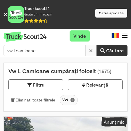
TruckScout24
Către aplicație
Gratuit în magazin
Vinde
Căutare
Vw L Camioane cumpărați folosit
(1.675)
Filtru
Relevanță
VW
Eliminați toate filtrele
Anunț mic