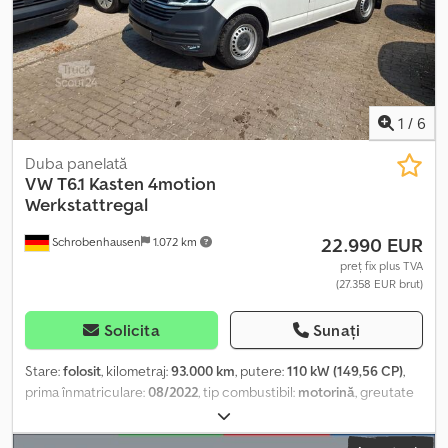
12:00 și 13:30-17:00, Sâmbăta 9:00-11:30. Alte vehicule disponibile
pe:
1
/
6
Duba panelată
VW
T6.1 Kasten 4motion
Werkstattregal
22.990 EUR
Schrobenhausen
1.072 km
preț fix plus TVA
(27.358 EUR brut)
Solicita
Sunați
Stare:
folosit
, kilometraj:
93.000 km
, putere:
110 kW (149,56 CP)
,
prima înmatriculare:
08/2022
, tip combustibil:
motorină
, greutate
totală:
3.000 kg
, următoarea inspecție (TÜV):
08/2026
, culoare:
alb
, tip de angrenaj:
mecanic
, clasă de emisii:
Euro 6
, număr de