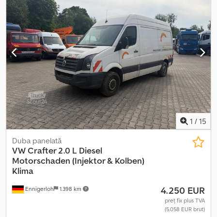
1
/
15
Duba panelată
VW
Crafter 2.0 L Diesel
Motorschaden (Injektor & Kolben)
Klima
4.250 EUR
Ennigerloh
1.398 km
preț fix plus TVA
(5.058 EUR brut)