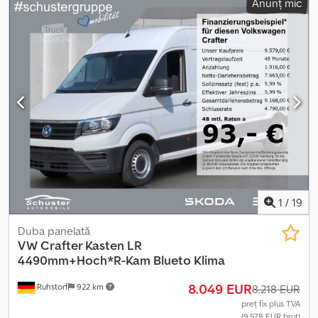
Anunț mic
locuri:
3
, Dotări:
ABS, aer condiționat, filtru de particule,
program electronic de stabilitate (ESP), sistem de navigație,
tracțiune integrală, închidere centralizată, încălzitor staționar
,
1
/
19
Duba panelată
VW
Crafter Kasten LR
4490mm+Hoch*R-Kam Blueto Klima
8.049 EUR
Ruhstorf
922 km
8.218 EUR
preț fix plus TVA
(9.578 EUR brut)