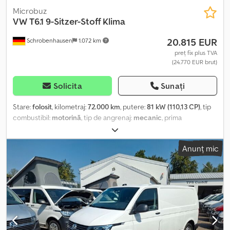
Microbuz
VW
T6.1 9-Sitzer-Stoff Klima
20.815 EUR
Schrobenhausen
1.072 km
preț fix plus TVA
(24.770 EUR brut)
Solicita
Sunați
Stare:
folosit
, kilometraj:
72.000 km
, putere:
81 kW (110,13 CP)
, tip
combustibil:
motorină
, tip de angrenaj:
mecanic
, prima
înmatriculare:
06/2021
, clasă de emisii:
Euro 6
, culoare:
alb
, număr
de locuri:
9
, Dotări:
ABS, aer condiționat, filtru de particule,
Anunț mic
program electronic de stabilitate (ESP), sistem de imobilizare,
închidere centralizată
, Servodirecție, geamuri electrice, oglinzi
exterioare încălzite, radio, încălzitor suplimentar, primul proprietar,
istoric de service complet, stare foarte bună, livrare în toată țara
295 EUR + TVA, cârlig de remorcare inclus cu montaj 790 EUR +
TVA. Nu există lucrări de reparații restante, vehicul verificat în
service. Test drive disponibil la cerere, livrare în toată țara 295 EUR
+ TVA. Credpfxezrqvkj Ahgof Nr.: 716 Program: Luni-Vineri 8:00-