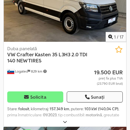
1
/
17
Duba panelată
VW
Crafter Kasten 35 L3H3 2.0 TDI
140 NEW TIRES
19.500 EUR
Logatec
829 km
preț fix plus TVA
(23.790 EUR brut)
Solicita
Sunați
Stare:
folosit
, kilometraj:
157.349 km
, putere:
103 kW (140,04 CP)
,
prima înmatriculare:
01/2023
, tip combustibil:
motorină
, greutate
totală:
3.500 kg
, culoare:
alb
, tip de angrenaj:
mecanic
, clasă de
emisii:
Euro 6
, număr de locuri:
3
, volumul spațiului de încărcare:
12