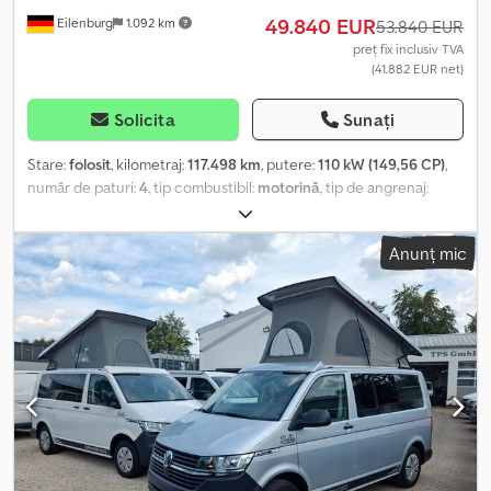
înainte de vânzare. Crjdpfx Aoy Nv D Dshgsf ... Modificări, vânzare
49.840 EUR
Eilenburg
1.092 km
intermediară și erori rezervate.
53.840 EUR
preț fix inclusiv TVA
(41.882 EUR net)
Solicita
Sunați
Stare:
folosit
, kilometraj:
117.498 km
, putere:
110 kW (149,56 CP)
,
număr de paturi:
4
, tip combustibil:
motorină
, tip de angrenaj:
automat
, culoare:
gri
, prima înmatriculare:
03/2022
, lungime
totală:
4.955 mm
, lățime totală:
1.904 mm
, înălțime totală:
1.990
Anunț mic
mm
, configurație ax:
2 axe
, clasă de emisii:
Euro 6
, greutate totală:
3.000 kg
, Dotări:
ABS, aer condiționat, filtru de particule,
program electronic de stabilitate (ESP), sistem de navigație,
închidere centralizată, încălzitor staționar
, Erori și vânzare
intermediară sub rezerva disponibilității! Număr intern: 0941.
H041200 ----DOTĂRI - Asistent manevrare remorcă cu ParkPilot -
Cameră marșarier "Rear View" - Asistent manevrare remorcă
"Trailer Assist" - Asistent parcare "Park Assist", Parkpilot și
protecție laterală - Dispozitiv de tractare, demontabil/încuietor -
Asistent adaptiv de menținere a distanței, 210 km/h "follow to
stop" - Oglinzi exterioare reglabile electric, încălzite și rabatabile -