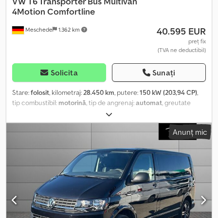
VW
T6 Transporter Bus Multivan
4Motion Comfortline
40.595 EUR
Meschede
1.362 km
preț fix
(TVA ne deductibil)
Solicita
Sunați
Stare:
folosit
, kilometraj:
28.450 km
, putere:
150 kW (203,94 CP)
,
tip combustibil:
motorină
, tip de angrenaj:
automat
, greutate
totală:
3.080 kg
, prima înmatriculare:
05/2017
, următoarea
inspecție (TÜV):
03/2028
, clasă de emisii:
Euro 6
, culoare:
negru
,
Anunț mic
număr de locuri:
7
, An de fabricație:
2016
, Dotări:
ABS, aer
condiționat, filtru de particule, program electronic de
stabilitate (ESP), sistem de navigație, tracțiune integrală,
închidere centralizată
, VOLKSWAGEN T6 Transporter, autocar
Multivan 4Motion Comfortline Anunțul cu numărul 8553 - Stare
foarte bună de întreținere - Dotare foarte bună - Alcantara -
Console rotative pentru a doua banchetă - Masă extensibilă între
a doua și a treia banchetă - Sistem de navigație - Cameră pentru
marșarier - Scaune încălzite pentru șofer și pasager - Aer