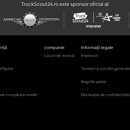
t
TruckScout24.ro este sponsor oficial al:
r
i
b
u
i
t
ență
companie
Informații legale
o
Locuri de muncă
Impresum
r
u
e/Ajutor
Termeni și condiții generale
l
u
Regulile pieței
i
are-cumpărare model
Declarație de confidențialit
I
n
f
o
r
m
a