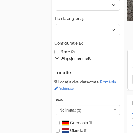
C
s
Tip de angrenaj:
Configurație ax:
3 axe
(2)
Afișați mai mult
Locație
Locația dvs. detectată:
România
(schimba)
raza:
Nelimitat
(3)
Germania
(1)
Olanda
(1)