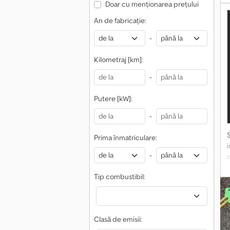
s
Doar cu menționarea prețului
B
An de fabricație:
a
c
-
s
Kilometraj [km]:
r
-
t
v
Putere [kW]:
p
-
ș
Prima înmatriculare:
i
-
Tip combustibil:
m
Clasă de emisii: