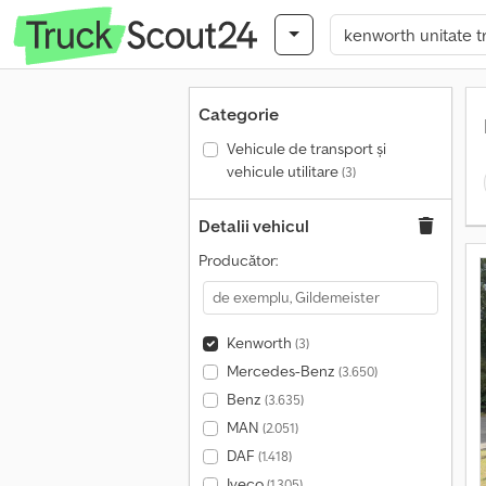
Categorie
Vehicule de transport şi
vehicule utilitare
(3)
Detalii vehicul
Producător:
Kenworth
(3)
Mercedes-Benz
(3.650)
Benz
(3.635)
MAN
(2.051)
DAF
(1.418)
Iveco
(1.305)