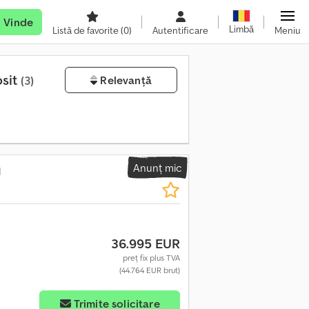
Vinde
Limbă
Listă de favorite
(0)
Autentificare
Meniu
osit
(3)
Relevanță
Anunț mic
d
36.995 EUR
preț fix plus TVA
(44.764 EUR brut)
Trimite solicitare