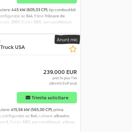
putere:
445 kW (605,03 CP)
, tip combustibil:
configurație ax:
6x4
, frâne:
frânare de
icație:
2001
, Dotări:
ABS, aer condiționat,
amion pentru transportul de lemne,
gistrare poloneză Motor Caterpillar C12
Anunț mic
 4 baterii noi instalate Dedezrzx Aepfx
d
 Truck USA
ilului 60% Anvelope punte spate: adâncimea
ncționează bine și schimbă vitezele fără
t) Pentru informații suplimentare, vă rugăm
toc larg de piese noi și folosite; dacă un
239.000 EUR
dumneavoastră. Efectuăm, de asemenea,
 trimiteți un e-mail sau să ne contactați
preț fix plus TVA
(284.410 EUR brut)
Trimite solicitare
putere:
415,56 kW (565,00 CP)
, prima
g
, configurație ax:
6x4
, culoare:
albastru
,
uro 6
, Dotări:
ABS, aer condiționat, airbag,
cule, hidraulică, pilot automat de viteză,