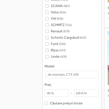
SCANIA
(967)
Volvo
(924)
VW
(836)
SCHMITZ
(704)
Renault
(679)
3
Schmitz Cargobull
(623)
Ford
(500)
Blyss
(403)
s
Linde
(400)
r
Model:
t
Preț:
-
Căutare prețuri brute
b