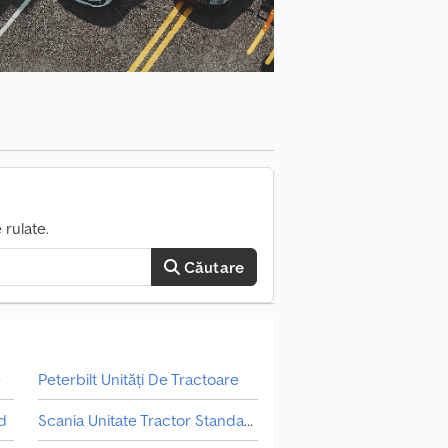
ecție, dar trece ITP-ul. Camere video față,
 spate a fost schimbat. Livrare la negociere.
: 12080 kg Greutate totală: 32000 kg
005 KENWORTH T800 basculantă 8x4 cu
ărcare! VEZI VIDEO. = Informații
lte informații.
rulate.
Căutare
e
Peterbilt Unități De Tractoare
d
Scania Unitate Tractor Standard