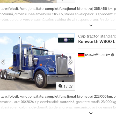
Stare:
folosit
, Funcționalitate:
complet funcțional
, kilometraj:
365.456 km
, 
motorină
, dimensiunea anvelopei:
11r22.5
, starea anvelopelor:
30 procent
, 
motor
, culoare:
verde
, cabină șofer:
cabina de zi
, suspensie:
aer
, An de fabr
blocare diferențial, pilot automat de viteză
, De vânzare Kenworth T800 C
echipat cu macara pentru încărcarea buștenilor Anul fabricației: 2001 Înre
65.456 km Transmisie Eaton Fuller, 18 trepte Blocare dublă a diferențialului
Cap tractor standar
Kenworth
W900 L
Agqeck Uleiul și filtrele au fost schimbate Anvelope față: adâncimea prof
profilului 30% Sistem de 24V pentru ABS și iluminarea remorcii Camionul fu
probleme; macara funcționează, de asemenea, perfect. 36.995,00 € (preț ne
Kolkwitz
1.021 km
ă trimiteți un e-mail sau să ne contactați telefonic. De asemenea, avem un s
anumit articol nu este disponibil în stoc, îl putem comanda rapid pentru 
eparații la camioane americane. Pentru informații suplimentare, vă rugăm să
elefonic.
1
/
27
Stare:
folosit
, Funcționalitate:
complet funcțional
, kilometraj:
223.000 km
, 
înmatriculare:
06/2024
, tip combustibil:
motorină
, greutate totală:
23.000 k
cabină șofer:
cabina de dormit
, tip de angrenaj:
mecanic
, clasă de emisii:
E
locare diferențial, computer de bord, controlul tracțiunii, filtru de parti