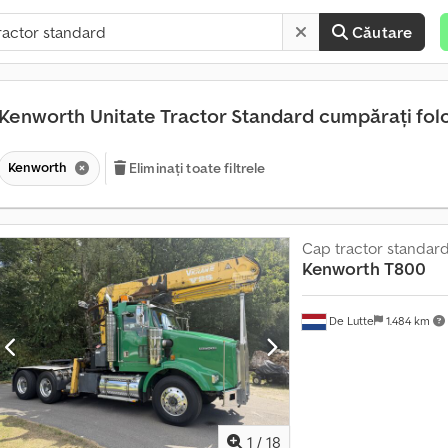
Căutare
Kenworth Unitate Tractor Standard cumpărați fol
Kenworth
Eliminați toate filtrele
Cap tractor standar
Kenworth
T800
De Lutte
1.484 km
1
/
18