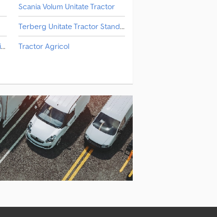
Scania Volum Unitate Tractor
Terberg Unitate Tractor Standard
Mercedes-Benz Actros Unități De Tractoare
Tractor Agricol
nz Unitate Tractor Standard
Volum Unitate Tractor
Mercedes-Benz Unități De Tractoare
Volvo Unitate Tractor Standard
Mercedes-Benz Volum Unitate Tractor
Peterbilt Unitate Tractor Standard