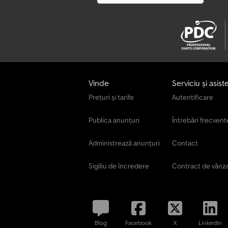
Vinde
Serviciu și asist
Prețuri și tarife
Autentificare
Publica anunțuri
Întrebări frecvent
Administrează anunțuri
Contact
Sigiliu de încredere
Contract de vânz
Blog
Facebook
X
LinkedIn