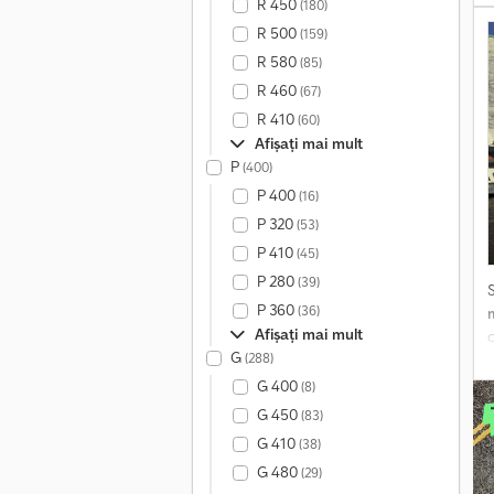
R 450
(180)
r
R 500
(159)
A
R 580
(85)
r
R 460
(67)
1
R 410
(60)
Afișați mai mult
d
P
(400)
A
P 400
(16)
i
P 320
(53)
P 410
(45)
P 280
(39)
P 360
(36)
Afișați mai mult
c
G
(288)
e
G 400
(8)
v
G 450
(83)
G 410
(38)
G 480
(29)