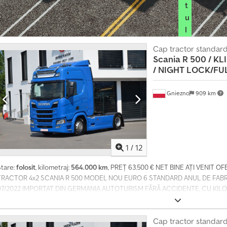
t
u
l
d
Cap tractor standar
i
Scania R 500 / KLI
s
/
NIGHT LOCK/FUL
t
r
Gniezno
909 km
i
b
u
i
1
/
12
t
o
Stare:
folosit
, kilometraj:
564.000 km
, PREȚ 63.500 € NET BINE AȚI VENIT 
r
TRACTOR 4x2 SCANIA R 500 MODEL NOU EURO 6 STANDARD ANUL DE FABR
u
07/2022 IMPORTAT DIN GERMANIA AUTOTURISM FĂRĂ ACCIDENTE, CU KI
CĂRȚI DE SERVICE ÎN STARE EXCELENTĂ, ATÂT TEHNIC, CÂT ȘI VIZUAL DOT
l
STAȚIONARE - FARURI LED CU RAZĂ LUNGĂ, MONTATE ÎN GRILĂ ȘI PE CAPO
u
TOATE FARURILE DIN FAȚĂ ȘI DIN SPATE SUNT CU TEHNOLOGIE LED - LUMI
Cap tractor standar
i