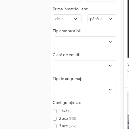
Prima înmatriculare:
-
Tip combustibil:
r
Clasă de emisii:
Tip de angrenaj:
e
f
g
Configurație ax:
R
1 axă
(1)
P
2 axe
1
(710)
d
3 axe
(652)