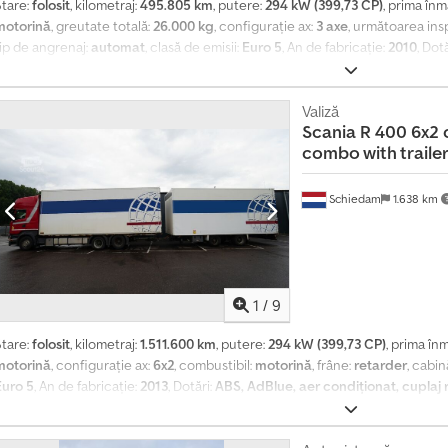
Stare:
folosit
, kilometraj:
495.805 km
, putere:
294 kW (399,73 CP)
, prima înm
motorină
, greutate totală:
26.000 kg
, configurație ax:
3 axe
, următoarea ins
tip de angrenaj:
automat
, clasă de emisii:
Euro 5
, An de fabricație:
2010
, Dot
Valiză
Scania
R 400 6x2 
combo with traile
Schiedam
1.638 km
1
/
9
Stare:
folosit
, kilometraj:
1.511.600 km
, putere:
294 kW (399,73 CP)
, prima în
motorină
, configurație ax:
6x2
, combustibil:
motorină
, frâne:
retarder
, cabin
Euro 5
, An de fabricație:
2013
, Dotări:
ABS, AdBlue, aer condiționat, cuplaj 
lectrică a geamurilor, retarder, spoiler, încălzitor staționar
, = Alte opțiun
ombustibil din aluminiu - Spoiler de plafon - Tahograf digital - Axă liftabil