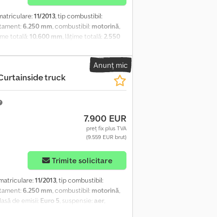
nmatriculare:
11/2013
, tip combustibil:
atament:
6.250 mm
, combustibil:
motorină
,
ime totală:
10.600 mm
, lățime totală:
2.550
 aer condiționat de parcare, cuplaj
r secundar de combustibil, spoiler,
Anunț mic
 Rezervor de combustibil din aluminiu -
Curtainside truck
o/CD player - Parasolar - Cuplă de
velope: 385/55 R 22.5; Directoare; Profil
 anvelope: 295/60 R 22.5; Anvelope duble;
ofil anvelopă dreapta interior: 20%; Profil
7.900 EUR
 anvelope: 295/60 R 22.5; Anvelope duble;
ofil anvelopă dreapta interior: 20%; Profil
preț fix plus TVA
(9.559 EUR brut)
14.770 kg Crodpfx Aezhvttskwsf MMA: 26.500
Trimite solicitare
nmatriculare:
11/2013
, tip combustibil:
atament:
6.250 mm
, combustibil:
motorină
,
clasă de emisii:
Euro 5
, suspensie:
aer
,
Dotări:
ABS, AdBlue, aer condiționat, cuplaj