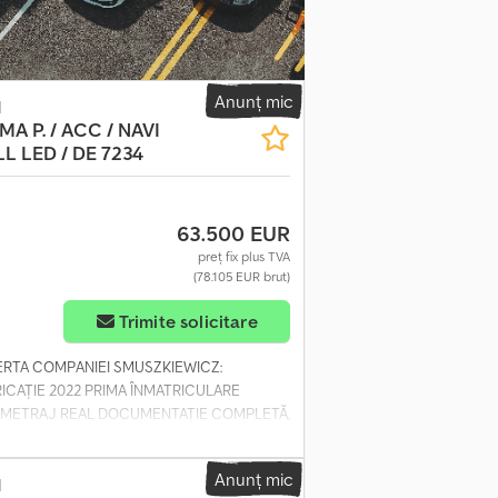
Anunț mic
d
MA P. / ACC / NAVI
L LED / DE 7234
63.500 EUR
preț fix plus TVA
(78.105 EUR brut)
Trimite solicitare
OFERTA COMPANIEI SMUSZKIEWICZ:
ICAȚIE 2022 PRIMA ÎNMATRICULARE
LOMETRAJ REAL DOCUMENTAȚIE COMPLETĂ,
ĂRI: - AER CONDIȚIONAT PENTRU
TĂ - GRILĂ CU BARE DE PROTECȚIE -
Anunț mic
NI DE ZI LED - TRANSMISIE AUTOMATĂ CU
d