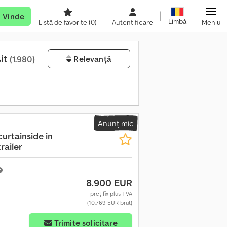
Vinde
Limbă
Listă de favorite
(0)
Autentificare
Meniu
sit
(1.980)
Relevanță
Anunț mic
urtainside in
railer
8.900 EUR
preț fix plus TVA
(10.769 EUR brut)
Trimite solicitare