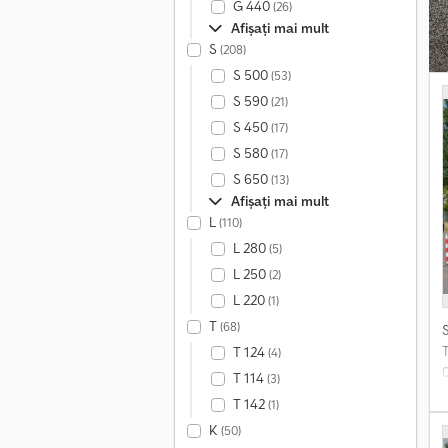
G 440
(26)
Afișați mai mult
S
(208)
S 500
(53)
S 590
(21)
S 450
(17)
S 580
(17)
S 650
(13)
Afișați mai mult
L
(110)
L 280
(5)
L 250
(2)
L 220
(1)
T
(68)
T 124
(4)
T 114
(3)
T 142
(1)
K
(50)