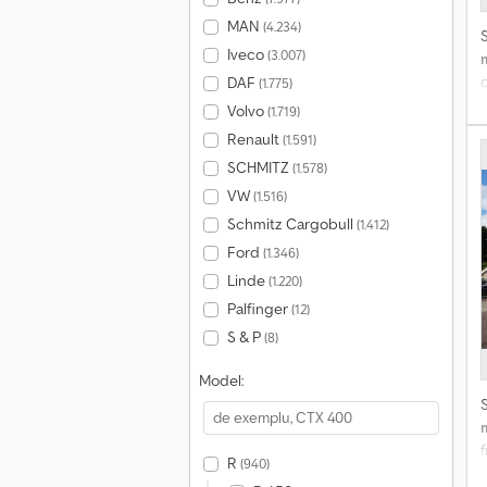
MAN
(4.234)
Iveco
(3.007)
DAF
(1.775)
Volvo
(1.719)
Renault
(1.591)
î
SCHMITZ
(1.578)
S
r
VW
(1.516)
Schmitz Cargobull
(1.412)
P
Ford
(1.346)
Linde
(1.220)
P
Palfinger
(12)
S & P
(8)
Model:
R
(940)