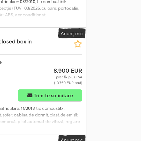
atriculare:
03/2010
, tip combustibil:
pecție (TÜV):
03/2026
, culoare:
portocaliu
,
ări:
ABS, aer condiționat
,
Anunț mic
closed box in
r
8.900 EUR
preț fix plus TVA
(10.769 EUR brut)
Trimite solicitare
matriculare:
11/2013
, tip combustibil:
ă șofer:
cabina de dormit
, clasă de emisii:
remorcă, pilot automat de viteză, reglare
i și accesorii = - 6x2 - Rezervor de
ă - Frigider - Suspensie pneumatică
Anunț mic