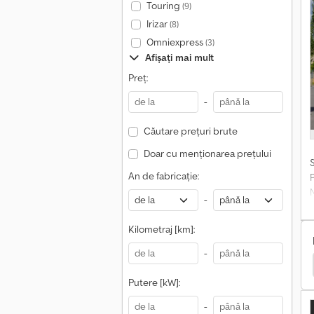
Touring
(9)
Irizar
(8)
Omniexpress
(3)
Afișați mai mult
Preț:
-
Căutare prețuri brute
Doar cu menționarea prețului
An de fabricație:
-
P
Kilometraj [km]:
-
rcedes-Benz Antos
Renault D Camioane
Daf Lf
Putere [kW]:
-