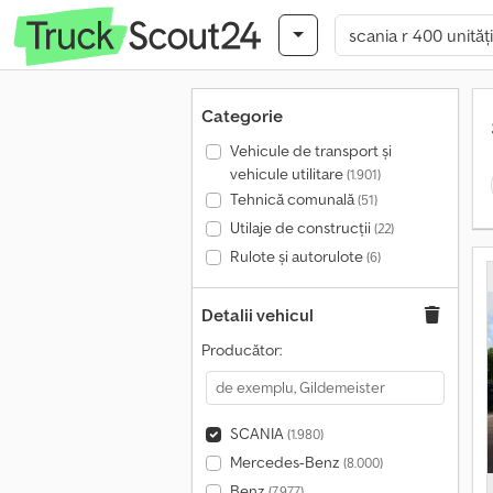
Categorie
Vehicule de transport şi
vehicule utilitare
(1.901)
Tehnică comunală
(51)
Utilaje de construcții
(22)
Rulote și autorulote
(6)
Detalii vehicul
Producător:
SCANIA
(1.980)
Mercedes-Benz
(8.000)
Benz
(7.977)