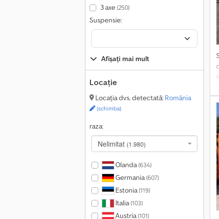
p
3 axe
(250)
F
Suspensie:
Afișați mai mult
Locație
Locația dvs. detectată:
România
(schimba)
c
raza:
a
s
Nelimitat
(1.980)
Olanda
(634)
Germania
(607)
Estonia
(119)
Italia
(103)
Austria
(101)