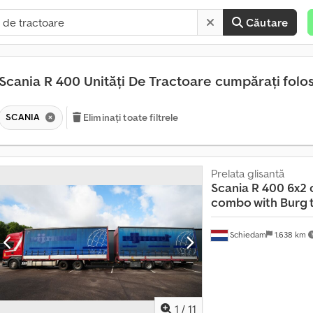
Căutare
Scania R 400 Unități De Tractoare cumpărați folo
SCANIA
Eliminați toate filtrele
Prelata glisantă
P
Scania
R 400 6x2 c
e
combo with Burg t
s
t
Schiedam
1.638 km
e
1
4
0
.
1
/
11