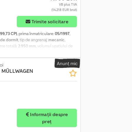
să maximă remorcabilă: 44.000 kg
VB plus TVA
ehnică Periodică): valabil până la 02.2027
(14.218 EUR brut)
Trimite solicitare
99,73 CP)
, prima înmatriculare:
05/1997
,
 de dormit
, tip de angrenaj:
mecanic
,
țime totală:
2.950 mm
, volumul spațiului de
e diferențial, cuplaj remorcă, reglare
rențial - Asistență la parcare - Jante din aliaj
Anunț mic
eumatic - Parasolar - Lubrifiere
oi
X2 MÜLLWAGEN
ă; profil anvelopă stânga: 40%; profil
erențial; jante aliaj ușor; profil anvelopă
terior: 40%; reducție: simplă; suspensie:
 bună Stare optică: foarte bună
Informații despre
preț