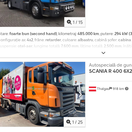
roprie: 14.340 kg Sarcină utilă: 17.660 kg Masa totală admisă: 32.000 kg Ma
uncționalitate Basculant: spate Întreținere, istoric și stare ITP (Inspecție T
Codjzlqmvepfx Akworf Stare tehnică: foarte bună Stare vizuală: foarte bună
1
/
15
Stare:
foarte bun (second hand)
, kilometraj:
485.000 km
, putere:
294 kW (3
configurație ax:
4x2
, frâne:
retarder
, culoare:
albastru
, cabină șofer:
cabina
suspensie:
oțel-aer
, lungime totală:
7.600 mm
, lățime totală:
2.500 mm
, înăl
încărcare:
13 m³
, An de fabricație:
1997
, Dotări:
ABS, aer condiționat, blocar
electrică a geamurilor, retarder
, = Alte opțiuni și accesorii = - Blocare dife
ușor - Suspensie pneumatică - Scaune cu suspensie pneumatică - Claxon pn
Autospecială de gun
SCANIA
R 400 6
entralizată = Informații suplimentare = Axă față: jante aliaj ușor; direcțional
nvelopă dreapta: 40%; suspensie: foi de arc Axă spate: roți duble; blocare dif
tânga interior: 40%; stânga exterior: 40%; dreapta interior: 40%; dreapta ex
Thalgau
918 km
pneumatică Număr cilindri: 6 Credpfx Akozc Ht Uowef Stare tehnică: foarte
1
/
25