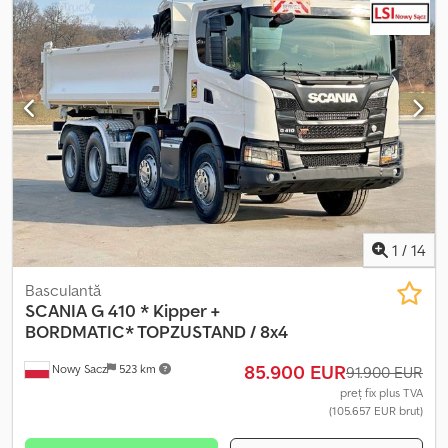
1
/
14
Basculantă
SCANIA
G 410 * Kipper +
BORDMATIC* TOPZUSTAND / 8x4
85.900 EUR
Nowy Sacz
523 km
91.900 EUR
preț fix plus TVA
(105.657 EUR brut)