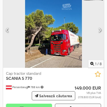
organiza, contra cost, livrarea la adresa dvs. din Germania și
Europa sau către porturile internaționale. La cerere oferim,
contra cost, asigurarea calității de la distanță, efectuând
inspecția tehnică (TÜV) pentru dvs. Finanțare rapidă și facilă
pentru clienții din Germania. Pentru export în afara UE, TVA-ul
legal trebuie achitat ca garanție. Ne rezervăm dreptul la erori și
vânzări intermediare. Mai multe oferte găsiți pe site-ul nostru.
Răspundem cu plăcere tuturor solicitărilor. Germana și engleza: ,,
Ceha, franceza, rusa, bulgara, germana și engleza: . Toate datele
fără garanție, inclusiv echipamente și accesorii. Credpfexacltex
Aa Eof
1
/
8
Cap tractor standard
SCANIA
S 770
149.000 EUR
Persenbeug
788 km
VB plus TVA
Salvează căutarea
(178.800 EUR brut)