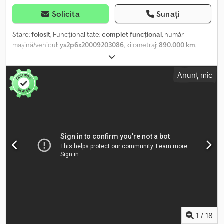
Documentație completă. Starea tehnică și vizuală este excelentă.
Solicita
Sunați
Stare:
folosit
, Funcționalitate:
complet funcțional
, număr
mașină/vehicul:
ys2p6x20009203086
, kilometraj:
890.000 km
,
prima înmatriculare:
02/2026
, tip combustibil:
motorină
, greutatea
goală:
13.200 kg
, greutatea maximă de încărcare:
26.000 kg
,
Anunț mic
greutate totală:
26.000 kg
, tip de angrenaj:
automat
, An de
fabricație:
2015
, Se vinde camion frigorific de la o firmă de leasing.
Din păcate, nu cunoaștem istoricul de service al vehiculului, dar
acesta pare să fie în stare bună de funcționare. Inspecția tehnică
a expirat. Poate fi testat și inspectat în Mezőberény. Codpfx
Aszmxpnja Esrf
1
/
18