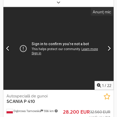
totală:
18.000 kg
, configurație ax:
2 axe
, următoarea inspecție
(TÜV):
12/2025
, culoare:
roșu
, tip de angrenaj:
mecanic
, volumul
Anunț mic
spațiului de încărcare:
41 m³
, lungimea spațiului de încărcare:
7.337 mm
, lățimea spațiului de încărcare:
2.459 mm
, înălțime
spațiu de încărcare:
2.255 mm
, An de fabricație:
2008
, Dotări:
aer
condiționat, hayon hidraulic, încălzitor staționar
, Scania P310,
echipată cu frigider Fresco 3000 (în prezent frigiderul este
defect). Dotări: cruise control, suspensie pneumatică, scaun cu
suspensie pneumatică, reglaj volan, aer condiționat digital,
geamuri electrice etc. Ne puteți contacta și pe WhatsApp/Viber.
E-mail: Cedexvwakjpfx Aa Eerf
1
/
22
Autospecială de gunoi
SCANIA
P 410
28.200 EUR
Dąbrowa Tarnowska
556 km
32.560 EUR