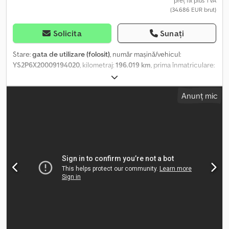
preț fix plus TVA
(34.686 EUR brut)
Solicita
Sunați
Stare:
gata de utilizare (folosit)
, număr mașină/vehicul:
YS2P6X20009194020
, kilometraj:
196.019 km
, prima înmatriculare:
04/2015
, tip combustibil:
motorină
, greutatea goală:
14.070 kg
,
greutatea maximă de încărcare:
11.930 kg
, greutate totală:
26.000
Anunț mic
kg
, dimensiunea anvelopei:
295/80R22,5
, configurație ax:
6x2
,
ampatament:
3.150 mm
, distanța dintre axe:
1.350 mm
,
combustibil:
motorină
, frâne:
retarder
, culoare:
alb
, tip de
angrenaj:
automat
, numărul de trepte de viteză:
12
, clasă de emisii:
Euro 6
, suspensie:
oțel-aer
, număr de locuri:
3
, lungime totală:
8.700 mm
, lățime totală:
2.500 mm
, înălțime totală:
3.450 mm
, An
de fabricație:
2015
, ore de funcționare:
16.681 h
, Dotări:
ABS,
computer de bord, pilot automat de viteză, închidere
centralizată
, Stimate domnule/stimată doamnă, Obiectul
anunțului este un camion SCANIA P410 cu suprastructură
specializată pentru colectarea deșeurilor, marca Faun. Preț net:
141.000 PLN net VIN: YS2P6X20009194020 Data primei
înmatriculări: 15.04.2015 EURO 6 Kilometraj: 196.019 km Ore de