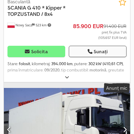
Basculantă
SCANIA
G 410 * Kipper *
TOPZUSTAND / 8x4
85.900 EUR
Nowy Sacz
523 km
91.400 EUR
preț fix plus TVA
(105.657 EUR brut)
Solicita
Sunați
Stare:
folosit
, kilometraj:
394.000 km
, putere:
302 kW (410,61 CP)
,
prima înmatriculare:
09/2020
, tip combustibil:
motorină
, greutate
totală:
32.000 kg
, configurație ax:
3 axe
, culoare:
roșu
, tip de
angrenaj:
automat
, lungimea spațiului de încărcare:
5.700 mm
,
Anunț mic
lățimea spațiului de încărcare:
2.400 mm
, înălțime spațiu de
încărcare:
1.000 mm
, An de fabricație:
2020
, Dotări:
ABS, aer
condiționat
, Scania G 410 / 8x4 BASCULANTĂ FĂRĂ ACCIDENTE ÎN
STARE BUNĂ! ⏳ AN AN FABRICAȚIE: 2020 ⏱️ KILOMETRAJ: 394 000
km ECHIPARE: ✔️ ABS ✔️ GEAMURI ELECTRICE ✔️ SERVODIRECȚIE
✔️ TAHOGRAF CAPACITATE: 20.000 kg GREUTATE TOTALĂ: 32.000
kg Credpfoyv Tztox Aa Ejf AMPATAMENT: 200/235/136 cm
DIMENSIUNE ANVELOPE: 315/80R22,5 SUSPENSIE: PE FOI DE ARC