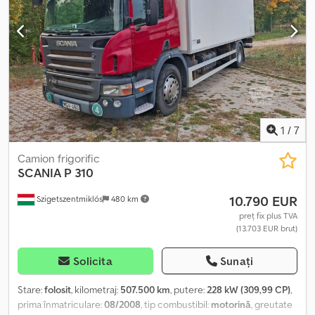
Crodpfjpd Upiox Aa Ejf CAPACITATE: 14.000 kg MASĂ TOTALĂ
AUTORIZATĂ: 26.000 kg AMPATAMENT: /138 cm DIMENSIUNI
ANVELOPE: FAȚĂ: 385/65R22,5 SPATE: 315/80R22,5 SUSPENSIE PE
ARCURI DATE CONTACT: KUBA – POLONEZĂ, ENGLEZĂ, GERMANĂ,
ITALIANĂ SEBASTIAN – POLONEZĂ, GERMANĂ, ITALIANĂ, ?????
LASZLO – MAGHIARĂ COSTEL – ROMÂNĂ (Româna – efectuăm
toate formalitățile pentru export inclusiv eliberare număr) RADEK
– ?????
1
/
7
Camion frigorific
SCANIA
P 310
10.790 EUR
Szigetszentmiklós
480 km
preț fix plus TVA
(13.703 EUR brut)
Solicita
Sunați
Stare:
folosit
, kilometraj:
507.500 km
, putere:
228 kW (309,99 CP)
,
prima înmatriculare:
08/2008
, tip combustibil:
motorină
, greutate