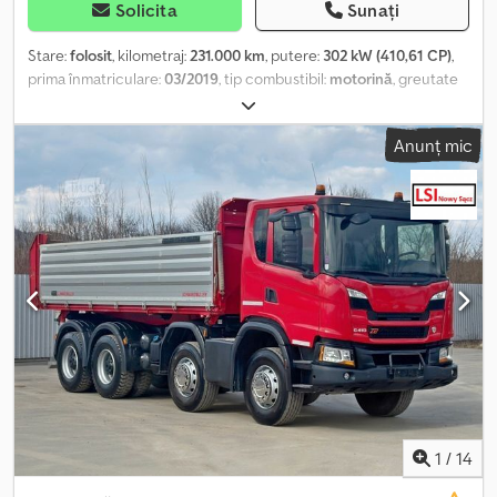
Solicita
Sunați
Stare:
folosit
, kilometraj:
231.000 km
, putere:
302 kW (410,61 CP)
,
prima înmatriculare:
03/2019
, tip combustibil:
motorină
, greutate
totală:
34.000 kg
, configurație ax:
3 axe
, culoare:
alb
, tip de
angrenaj:
automat
, lungimea spațiului de încărcare:
5.600 mm
,
Anunț mic
lățimea spațiului de încărcare:
2.350 mm
, înălțime spațiu de
încărcare:
800 mm
, An de fabricație:
2019
, Dotări:
ABS, aer
condiționat
, Scania G 410 / 8x4 BASCULANTĂ + BORDMATIC Fără
accidente ÎN STARE BUNĂ! AN DE FABRICAȚIE: 2019 KILOMETRAJ:
231.000 km DOTĂRI: - ABS - Geamuri electrice - Servodirecție -
Tahograf CAPACITATE DE ÎNCĂRCARE: 20.000 kg GREUTATE
TOTALĂ: 34.000 kg AMPATAMENT: 200/220/135 cm DIMENSIUNE
ANVELOPE: 13R22,5 SUSPENSIE: PE ARC TEL: KUBA – POLONEZĂ,
ENGLEZĂ, GERMANĂ, ITALIANĂ SEBASTIAN – POLONEZĂ,
GERMANĂ, ITALIANĂ, ???? LASZLO – MAGHIARĂ Crjdpfx Aasv Ddb
Ue Ejf COSTEL – ROMÂNĂ (Româna: efectuăm toate formalitățile
pentru export, inclusiv numere provizorii) RADEK – ???? Ref. nr:
41787
1
/
14