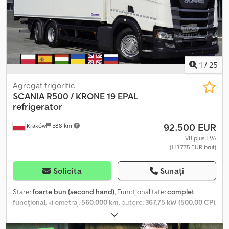
TEL: KUBA - POLONEZĂ, ENGLEZĂ, GERMANĂ, ITALIANĂ
SEBASTIAN - POLONEZĂ, GERMANĂ, ITALIANĂ, ???? LASZLO -
MAGHIARĂ COSTEL - ROMÂNĂ (Română: facem toate formalitățile
pentru export, inclusiv numere) RADEK - ???? Ref. nr: 2
1
/
25
Agregat frigorific
SCANIA
R500 / KRONE 19 EPAL
refrigerator
92.500 EUR
Kraków
588 km
VB plus TVA
(113.775 EUR brut)
Solicita
Sunați
Stare:
foarte bun (second hand)
, Funcționalitate:
complet
funcțional
, kilometraj:
560.000 km
, putere:
367,75 kW (500,00 CP)
,
tip combustibil:
motorină
, greutatea goală:
12.600 kg
, greutatea
maximă de încărcare:
13.400 kg
, greutate totală:
26.000 kg
,