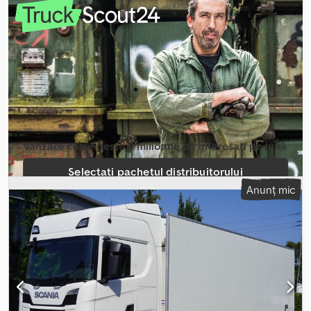
configurație ax:
6x2
, culoare:
alb
, cabină șofer:
cabina de dormit
,
tip de angrenaj:
automat
, suspensie:
aer
, lungimea spațiului de
încărcare:
7.700 mm
, lățimea spațiului de încărcare:
2.500 mm
,
înălțime spațiu de încărcare:
2.620 mm
, An de fabricație:
2021
,
Dotări:
AdBlue, Tahograf, aer condiționat, computer de bord
,
Scania R500 / Remorcă frigorifică KRONE 19 EPAL / Etajată /
Carrier Supra 1150 / Axă direcțională An 2021 Kilometraj 560.000
km Date tehnice Greutate totală 26.000 kg Greutate 12.600 kg
Capacitate de încărcare 13.400 kg Putere 500 CP Suspensie
pneumatică completă Euro 6 AdBlue Cârlig de remorcă
Vânzare către peste 4 milioane de interesați pe lună
basculant 6×2 Ridicare și direcție pentru 3 axe. Caroserie
frigorifică Krone Etajată Dimensiuni interioare Lungime 770 cm
Selectați pachetul distribuitorului
Lățime 250 cm Înălțime 262 cm Crsdpfx Aaszrvtuo Eef Unitate
Anunț mic
diesel-electrică Carrier Supra 1150 Cabină cu pat, 1 pat Cutie de
Creați anunț individual
viteze automată Aer condiționat Calculator de bord Frigider
Radio Tahograf Trapă glisantă Autovehiculul a fost cumpărat și
verificat într-un showroom Scania. Un singur proprietar de la nou,
100% fără accidente. Stare tehnică și estetică foarte bună!