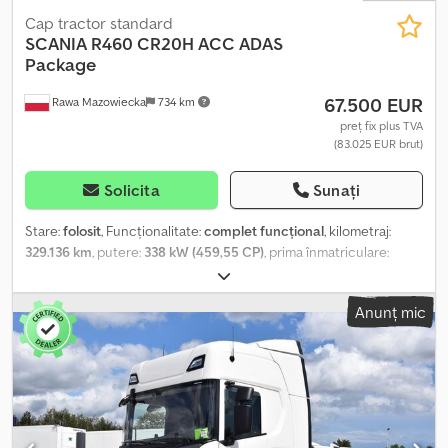
Cap tractor standard
SCANIA
R460 CR20H ACC ADAS
Package
67.500 EUR
Rawa Mazowiecka
734 km
preț fix plus TVA
(83.025 EUR brut)
Solicita
Sunați
Stare:
folosit
, Funcționalitate:
complet funcțional
, kilometraj:
329.136 km
, putere:
338 kW (459,55 CP)
, prima înmatriculare:
01/2024
, tip combustibil:
motorină
, greutate totală:
8.253 kg
,
configurație ax:
4x2
, ampatament:
375 mm
, culoare:
alb
, tip de
Anunț mic
angrenaj:
automat
, clasă de emisii:
Euro 6
, An de fabricație:
2023
,
număr de cilindri:
6
, capacitate cilindrică:
13.000 cm³
, poziția
volanului:
stânga
, Dotări:
istoric complet de service,
servodirecție
, Caracteristici Pilot automat adaptiv. Cabină: CR
(suspensie pneumatică confortabilă). Baterii 210 Ah (poziție
spate). Motor DC13 175 L01 460 CP EURO 6. Cutie de viteze:
G33CM1 Sistem avansat de frânare de urgență AEBS Sprijin