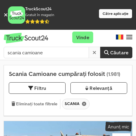
TruckScout24
Către aplicație
Gratuit în magazin
Vinde
Căutare
Scania Camioane cumpărați folosit
(1.981)
Filtru
Relevanță
SCANIA
Eliminați toate filtrele
Anunț mic