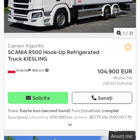
1
/
31
Camion frigorific
SCANIA
R500 Hook-Up Refrigerated
Truck KIESLING
104.900 EUR
Kraków
588 km
VB plus TVA
(129.027 EUR brut)
Solicita
Sunați
Stare:
foarte bun (second hand)
, Funcționalitate:
complet
funcțional
, kilometraj:
500.000 km
, putere:
367,75 kW (500,00 CP)
,
tip combustibil:
motorină
, greutatea goală:
12.410 kg
, greutatea
maximă de încărcare:
13.590 kg
, greutate totală:
26.000 kg
,
Anunț mic
configurație ax:
6x2
, frâne:
retarder
, culoare:
alb
, cabină șofer: