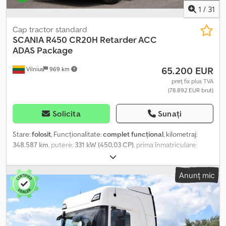
1
/
31
Cap tractor standard
SCANIA
R450 CR20H Retarder ACC
ADAS Package
65.200 EUR
Vilnius
969 km
preț fix plus TVA
(78.892 EUR brut)
Solicita
Sunați
Stare:
folosit
, Funcționalitate:
complet funcțional
, kilometraj:
348.587 km
, putere:
331 kW (450,03 CP)
, prima înmatriculare:
03/2023
, tip combustibil:
motorină
, greutate totală:
8.253 kg
,
configurație ax:
4x2
, ampatament:
375 mm
, culoare:
alb
, tip de
Anunț mic
angrenaj:
automat
, clasă de emisii:
Euro 6
, An de fabricație:
2023
,
număr de cilindri:
6
, capacitate cilindrică:
13.000 cm³
, poziția
volanului:
stânga
, Dotări:
istoric complet de service,
servodirecție
, Caracteristici Cabina: CR Baterie, 210 Ah, spate
Motor diesel DC13 164 450 CP Euro 6 /Japonia Emisii 2016 Cutie