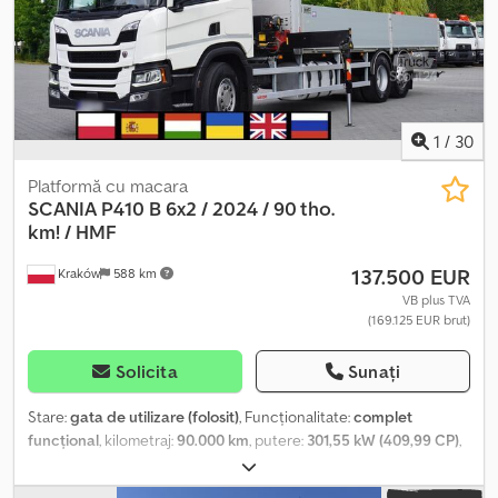
Capacitate: 6.800 kg Cabină de dormit cu 1 pat Cutie de viteze
automată Tempomat Webasto Blocaj diferențial Blocaj interaxial
Aer condiționat Codpfxjzrl R Ae Aa Eorf Frigider Trapă Radio
Navigație Tahograf Autocamionul a fost cumpărat și întreținut
într-un showroom Scania. Proprietar unic de nou, 100% fără
accidente. Stare tehnică și vizuală perfectă! Camion înmatriculat
1
/
30
și omologat ca autocamion cu macara.
Platformă cu macara
SCANIA
P410 B 6x2 / 2024 / 90 tho.
km! / HMF
137.500 EUR
Kraków
588 km
VB plus TVA
(169.125 EUR brut)
Solicita
Sunați
Stare:
gata de utilizare (folosit)
, Funcționalitate:
complet
funcțional
, kilometraj:
90.000 km
, putere:
301,55 kW (409,99 CP)
,
tip combustibil:
motorină
, greutatea goală:
13.949 kg
, greutatea
maximă de încărcare:
12.051 kg
, greutate totală:
26.000 kg
,