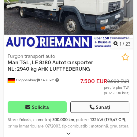
Uvbas Abksk ? 2x ferestre rabatabile ? 2 uși ? Rampă pentru scaun
cu rotile ? Anvelope față aprox. 50% ? Anvelope spate aprox. 50%
ITP nou posibil la cerere. Modificări și erori rezervate.
1
/
23
Furgon transport auto
Man
TGL, LE 8.180 Autotransporter
NL: 2940 kg AHK LUFTFEDERUNG
7.500 EUR
Cloppenburg
1.438 km
9.999 EUR
preț fix plus TVA
(8.925 EUR brut)
Solicita
Sunați
Stare:
folosit
, kilometraj:
300.000 km
, putere:
132 kW (179,47 CP)
,
prima înmatriculare:
07/2003
, tip combustibil:
motorină
, greutatea
goală:
4.550 kg
, greutatea maximă de încărcare:
2.940 kg
,