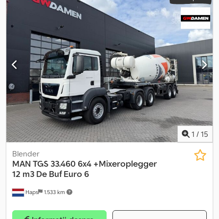
1
/
15
Blender
MAN
TGS 33.460 6x4 +Mixeroplegger
12 m3 De Buf Euro 6
Haps
1.533 km