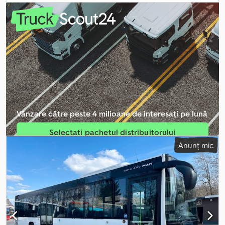
greutate totală:
7.490 kg
, ampatament:
4.250 mm
, următoarea
inspecție (TÜV):
08/2028
, frâne:
retarder
, culoare:
alb
, clasă de
emisii:
Euro 3
, suspensie:
aer
, număr de locuri:
3
, lungimea spațiului
de încărcare:
6.300 mm
, lățimea spațiului de încărcare:
2.300 mm
,
înălțime de construcție:
2.700 mm
, lăţime de lucru:
2.450 mm
,
Dotări:
ABS, airbag, cuplaj remorcă, pilot automat de viteză,
troliu cu cablu
, ATC până la 3,5 tone, cuplă de remorcare până la
3,5 tone, tahograf analogic, oglinzi exterioare încălzite electric,
geamuri electrice (partea dreaptă), trapă, sistem de control al
vitezei (tempomat), compartiment de depozitare exterior, roată
de rezervă cu pneuri pentru utilizare, anvelope de vară/iarnă,
Vânzare către peste 4 milioane de interesați pe lună
radio, Bluetooth, sistem hands-free, CD player, suspensie
pneumatică, pachet de depozitare, scaun încălzit (partea
Selectați pachetul distribuitorului
șoferului), turometru, airbag pentru șofer, sistem anti-blocare
Anunț mic
(ABS), scaun cu suspensie pneumatică, scaune confortabile,
Creați anunț individual
cotieră centrală, suport lombar, retarder, troliu electric (poate fi
deplasat lateral) cu telecomandă radio, reglare a înălțimii farurilor,
parasolar, lumini de gabarit, servodirecție, vehiculul a fost folosit
de noi timp de mulți ani, inspecție tehnică nouă, preț net 1.350
EUR + TVA, suprastructură pentru tractare și recuperare cu
rampe de încărcare, cârlig de remorcare pe platforma de
încărcare, lumini de avertizare galbene, faruri de lucru,