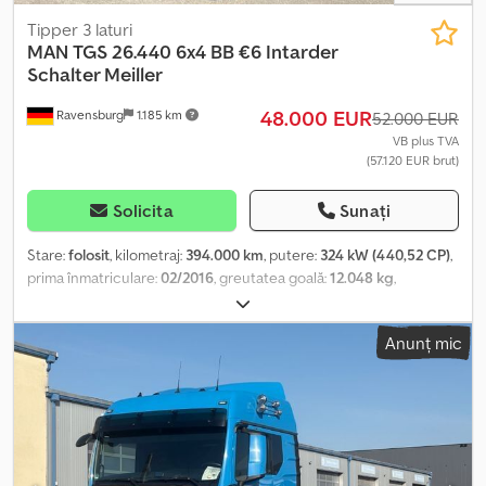
Poloneză, Ucraineană, Rusă, Bulgară.
Tipper 3 laturi
MAN
TGS 26.440 6x4 BB €6 Intarder
Schalter Meiller
48.000 EUR
Ravensburg
1.185 km
52.000 EUR
VB plus TVA
(57.120 EUR brut)
Solicita
Sunați
Stare:
folosit
, kilometraj:
394.000 km
, putere:
324 kW (440,52 CP)
,
prima înmatriculare:
02/2016
, greutatea goală:
12.048 kg
,
greutatea maximă de încărcare:
13.952 kg
, greutate totală:
26.000
kg
, configurație ax:
6x4
, frâne:
intarder
, tip de angrenaj:
mecanic
,
Anunț mic
clasă de emisii:
Euro 6
, suspensie:
oțel
, Dotări:
aer condiționat,
blocare diferențial, computer de bord, cuplaj remorcă, faruri
suplimentare, hidraulică, pilot automat de viteză, sistem de
navigație, încălzitor staționar
, MAN TGS 26.440 Prima
înmatriculare: 02/2016 Kilometraj: 394.000 km Intarder Climatizare
automată Încălzire staționară Cutie de viteze manuală ZF cu 16
trepte și pedală de ambreiaj Basculantă trilaterală Meiller, aprox.