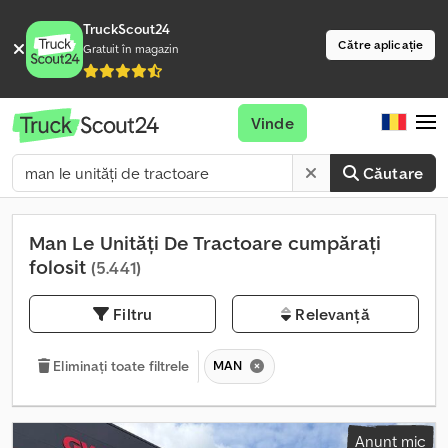
TruckScout24
Către aplicație
Gratuit în magazin
Vinde
Căutare
Man Le Unități De Tractoare cumpărați
folosit
(5.441)
Filtru
Relevanță
MAN
Eliminați toate filtrele
Anunț mic