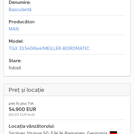
Denumire:
Basculantă
Producător:
MAN
Model:
TGX 33.540/6x4/MEILLER-BORDMATIC
Stare:
folosit
Preț și locație
preț fix plus TVA
54.900 EUR
(65.331 EUR brut)
Locația vânzătorului:
Sinziger Strasse 50, 53424 Remagen, Germania