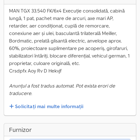
MAN TGX 33.540 FK/6x4 Execuție consolidată, cabină
lungă, 1 pat, pachet mare de arcuri, axe mari AP,
retarder, aer condiționat, cuplă de remorcare,
conexiune aer și ulei, basculantă trilaterală Meiller,
Bordmatic, prelată glisantă electric, anvelope aprox.
60%, proiectoare suplimentare pe acoperiș, girofaruri,
stabilizatori întăriți, blocare diferențial, vehicul german, 1
proprietar, culoare originală, etc.
Crsdpfx Aoy Rv D Hekvjf
Anunțul a fost tradus automat. Pot exista erori de
traducere.
Solicitați mai multe informații
Furnizor