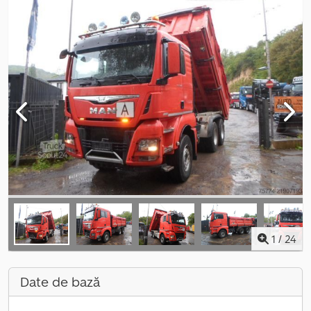
1
/
24
Date de bază