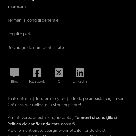
Impresum
Termeni și condiții generale
Regulile pieței
Declarație de confidențialitate
Blog
Facebook
X
LinkedIn
Toate informațiile, ofertele și prețurile de pe această pagină sunt
fără caracter obligatoriu și neangajante!
Prin utilizarea acestui site, acceptați
Termenii și condițiile
și
Politica de confidențialitate
noastră.
Mărcile menționate aparțin proprietarilor lor de drept.