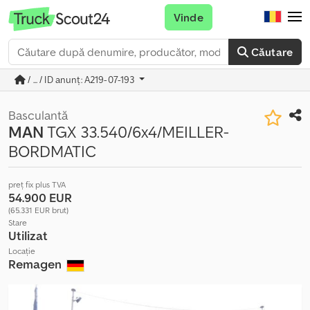
Vinde
Căutare
/ ... / ID anunț: A219-07-193
Basculantă
MAN
TGX 33.540/6x4/MEILLER-
BORDMATIC
preț fix plus TVA
54.900 EUR
(65.331 EUR brut)
Stare
Utilizat
Locație
Remagen