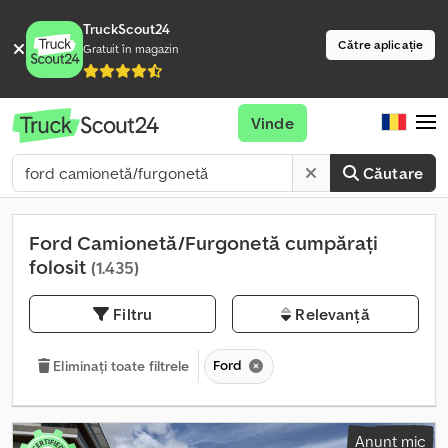
TruckScout24
Către aplicație
Gratuit în magazin
Vinde
Căutare
Ford Camionetă/Furgonetă cumpărați
folosit
(1.435)
Filtru
Relevanță
Ford
Eliminați toate filtrele
Anunț mic