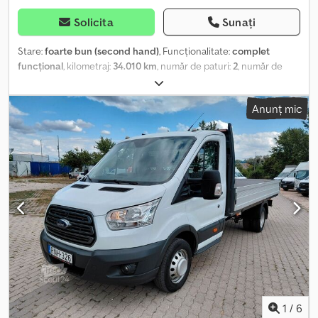
Solicita
Sunați
Stare:
foarte bun (second hand)
, Funcționalitate:
complet
funcțional
, kilometraj:
34.010 km
, număr de paturi:
2
, număr de
locuri:
4
, tip combustibil:
motorină
, tip de angrenaj:
mecanic
,
culoare:
alb
, lungime totală:
4.970 mm
, lățime totală:
1.980 mm
,
Anunț mic
înălțime totală:
2.080 mm
, configurație ax:
2 axe
, clasă de emisii:
Euro 6
, capacitatea rezervorului de combustibil:
70 l
, greutate
totală:
3.100 kg
, greutate operațională:
2.440 kg
, poziția volanului:
stânga
, numărul de proprietari anteriori:
1
, An de fabricație:
2022
,
număr mașină/vehicul:
WF0YXXTTGYME51300
, Dotări:
ABS, aer
condiționat, airbag, anvelope all-season, aranjament de
scaune central, blocare diferențial, bucătărie la bord, filtru de
particule, garanție pentru vehicule second-hand, pat de o
persoană, pat de ridicare, paturi de o persoană, paturi
suprapuse, program electronic de stabilitate (ESP), proiectoare
de ceață, senzori de parcare, închidere centralizată,
înmatriculare auto
, DISPONIBIL ACUM | Număr de înmatriculare:
GE-047XV | Kilometraj: 34.010 km | Locație: Bari | Autocamperul
nostru Ford Panama este un vehicul versatil, modern și fiabil,
1
/
6