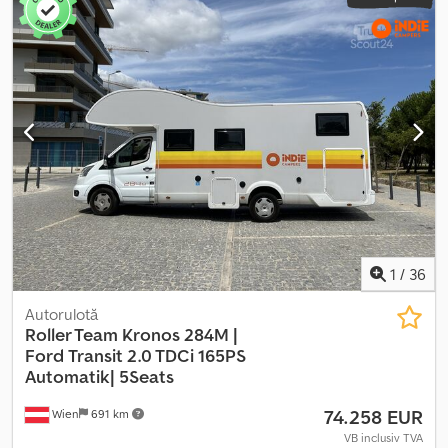
1
/
36
Autorulotă
Roller Team Kronos 284M |
Ford
Transit 2.0 TDCi 165PS
Automatik| 5Seats
74.258 EUR
Wien
691 km
VB inclusiv TVA