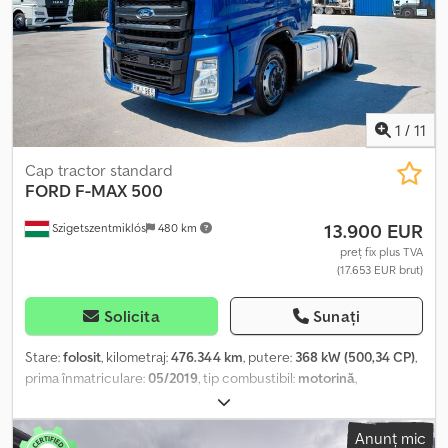
1
/
11
Cap tractor standard
FORD
F-MAX 500
13.900 EUR
Szigetszentmiklós
480 km
preț fix plus TVA
(17.653 EUR brut)
Solicita
Sunați
Stare:
folosit
, kilometraj:
476.344 km
, putere:
368 kW (500,34 CP)
,
prima înmatriculare:
05/2019
, tip combustibil:
motorină
,
configurație ax:
2 axe
, culoare:
albastru
, tip de angrenaj:
automat
,
clasă de emisii:
Euro 6
, An de fabricație:
2019
, Dotări:
ABS, aer
Anunț mic
condiționat
, ABS, ASR, rezervor dublu, aer condiționat/climatizare,