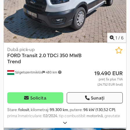
1
/
6
Dubă pick-up
FORD
Transit 2.0 TDCi 350 MWB
Trend
19.490 EUR
Szigetszentmiklós
480 km
preț fix plus TVA
(24.752 EUR brut)
Solicita
Sunați
Stare:
folosit
, kilometraj:
99.300 km
, putere:
96 kW (130,52 CP)
,
prima înmatriculare:
02/2024
, tip combustibil:
motorină
, greutate
totală:
3.500 kg
, următoarea inspecție (TÜV):
02/2028
, culoare:
alb
, tip de angrenaj:
mecanic
, clasă de emisii:
Euro 6
, număr de