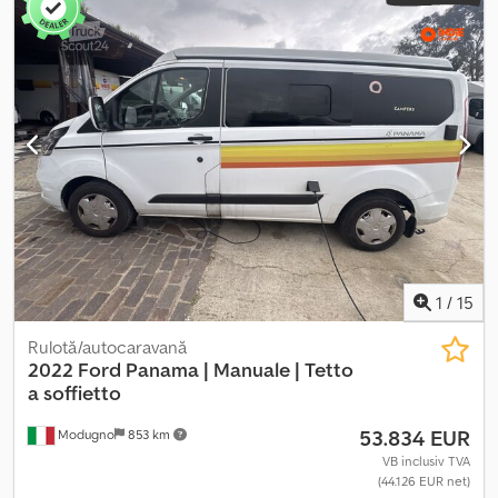
frigider, asistență la menținerea benzii, asistență la frânarea de
urgență Crsdpfx Akjzq Nb No Eof
1
/
15
Rulotă/autocaravană
2022 Ford Panama | Manuale |
Tetto
a soffietto
53.834 EUR
Modugno
853 km
VB inclusiv TVA
(44.126 EUR net)