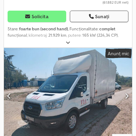
(61.882 EUR net)
Solicita
Sunați
Stare:
foarte bun (second hand)
, Funcționalitate:
complet
funcțional
, kilometraj:
21.929 km
, putere:
165 kW (224,34 CP)
,
număr de paturi:
2
, număr de locuri:
4
, tip combustibil:
motorină
,
tip de angrenaj:
automat
, culoare:
alb
, lungime totală:
7.450 mm
,
Anunț mic
lățime totală:
2.450 mm
, înălțime totală:
3.200 mm
, configurație ax:
2 axe
, clasă de emisii:
Euro 6
, greutate totală:
3.500 kg
, greutatea
goală:
2.825 kg
, poziția volanului:
stânga
, numărul de proprietari
anteriori:
1
, An de fabricație:
2025
, număr mașină/vehicul:
WF0DXXTTRDSJ34552
, Dotări:
ABS, aer condiționat, airbag,
anvelope all-season, aranjament de scaune central, baie,
bucătărie la bord, duș, garanție pentru vehicule second-hand,
istoric complet de service, pat de o persoană, pat de ridicare,
paturi de o persoană, program electronic de stabilitate (ESP),
proiectoare de ceață, servodirecție, închidere centralizată,
încălzitor staționar, înmatriculare auto
, Se vinde o autorulotă
bine întreținută Roller Team Kronos 284M, montată pe un șasiu
FORD Transit 2.0 TDCi, 165 CP, cu transmisie automată și dotări