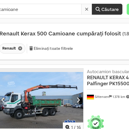
Căutare
Renault Kerax 500 Camioane cumpărați folosit
(1.
Renault
Eliminați toate filtrele
Autocamion basculant
RENAULT
KERAX 4
Palfinger PK1550
Sittensen
1.378 km
1
/
16