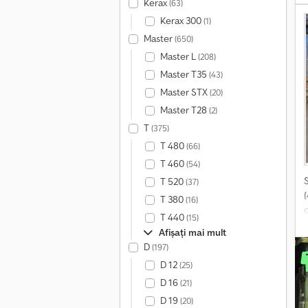
Kerax
(63)
s
Kerax 300
(1)
m
Master
(650)
k
Master L
(208)
e
Master T35
(43)
p
Master STX
(20)
d
Master T28
(2)
i
T
(375)
C
T 480
(66)
T 460
(54)
T 520
(37)
T 380
(16)
T 440
(15)
C
Afișați mai mult
D
(197)
D 12
(25)
D 16
(21)
D 19
(20)