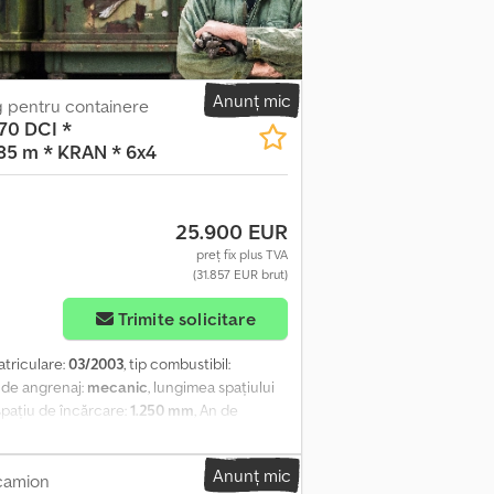
Anunț mic
g pentru containere
70 DCI *
5 m * KRAN * 6x4
25.900 EUR
preț fix plus TVA
(31.857 EUR brut)
Trimite solicitare
atriculare:
03/2003
, tip combustibil:
p de angrenaj:
mecanic
, lungimea spațiului
 spațiu de încărcare:
1.250 mm
, An de
 stabilitate (ESP), încălzitor staționar
,
Dg No Ierf FĂRĂ ACCIDENTE ÎN STARE BUNĂ!
Anunț mic
ABS ? ASR ? ÎNCHIDERE CENTRALIZATĂ ?
camion