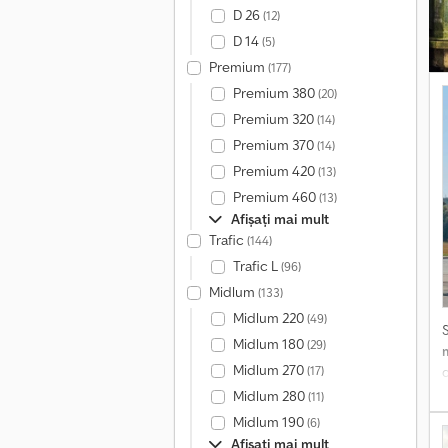
D 26
(12)
D 14
(5)
Premium
(177)
Premium 380
(20)
Premium 320
(14)
Premium 370
(14)
Premium 420
(13)
Premium 460
(13)
Afișați mai mult
Trafic
(144)
Trafic L
(96)
Midlum
(133)
Midlum 220
(49)
Midlum 180
(29)
Midlum 270
(17)
f
Midlum 280
(11)
Midlum 190
(6)
Afișați mai mult