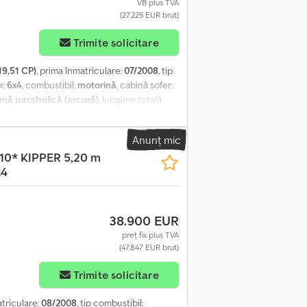
VB plus TVA
(27.225 EUR brut)
Trimite solicitare
19,51 CP)
, prima înmatriculare:
07/2008
, tip
x:
6x4
, combustibil:
motorină
, cabină șofer:
amă parabolică (arcură)
, lungime totală:
ie:
2008
, Dotări:
ABS, aer condiționat,
cție
, = Alte opțiuni și accesorii = -
Anunț mic
f - Radio/CD player - Parasolar = Observații
10* KIPPER 5,20 m
rație axe Dimensiune anvelope: 315/80
x4
oți Axă spate 2: dublu roți Greutăți Greutate
asculabilă: spate Stare Stare tehnică: foarte
38.900 EUR
preț fix plus TVA
(47.847 EUR brut)
Trimite solicitare
atriculare:
08/2008
, tip combustibil: