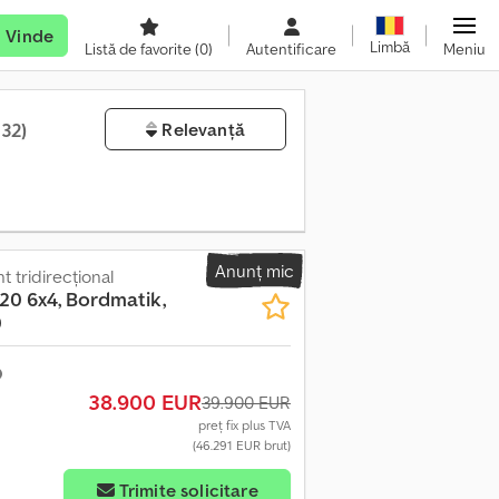
Vinde
Limbă
Listă de favorite
(0)
Autentificare
Meniu
832)
Relevanță
Anunț mic
 tridirecțional
20 6x4, Bordmatik,
0
38.900 EUR
39.900 EUR
preț fix plus TVA
(46.291 EUR brut)
Trimite solicitare