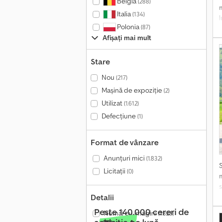
Belgia
(288)
Italia
(134)
Polonia
(87)
Afișați mai mult
Stare
Nou
(217)
Mașină de expoziție
(2)
Utilizat
(1.612)
Defecțiune
(1)
Format de vânzare
Anunțuri mici
(1.832)
Licitații
(0)
s
d
Detalii
Peste 140.000 cereri de
Numai cu imagini
(1.823)