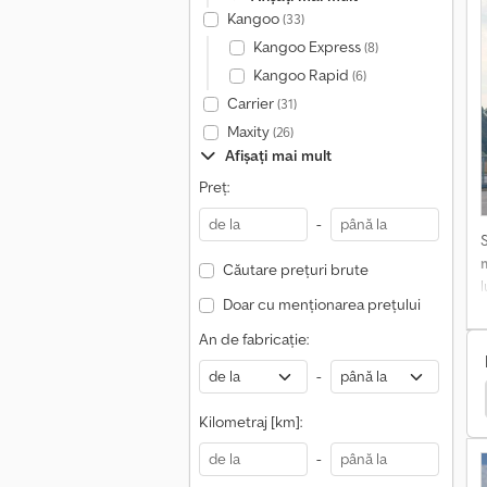
Kangoo
(33)
Kangoo Express
(8)
Kangoo Rapid
(6)
o
Carrier
(31)
Maxity
(26)
Afișați mai mult
Preț:
-
Căutare prețuri brute
Doar cu menționarea prețului
An de fabricație:
-
 Containere
Camion Cu Sistem De Ridicare Pe Cablu
Kilometraj [km]:
-
f