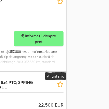
Informații despre
preț
ometraj:
357.880 km
, prima înmatriculare:
nă
, tip de angrenaj:
mecanic
, clasă de
fabricație 2013, 357.880 km, standard
Aieznti Ss Iorf
Anunț mic
 6x4 PTO, SPRING
 ...
22.500 EUR