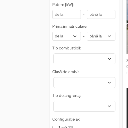
Putere [kW]:
-
Prima înmatriculare:
-
Tip combustibil:
Clasă de emisii:
e
Tip de angrenaj:
Configurație ax:
1 axă
(13)