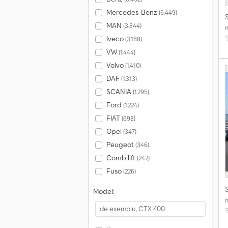
Mercedes-Benz
(6.449)
MAN
(3.844)
Iveco
(3.188)
B
VW
(1.444)
Volvo
(1.410)
s
DAF
(1.313)
d
c
SCANIA
(1.295)
î
Ford
(1.224)
g
FIAT
(698)
Opel
(347)
Peugeot
i
(346)
C
Combilift
(242)
Fuso
(226)
Model:
s