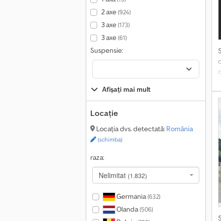
2 axe
(924)
3 axe
(173)
3 axe
(61)
Suspensie:
Afișați mai mult
S
Locație
R
Locația dvs. detectată:
România
p
(schimba)
b
raza:
Nelimitat
(1.832)
Germania
(632)
Olanda
(506)