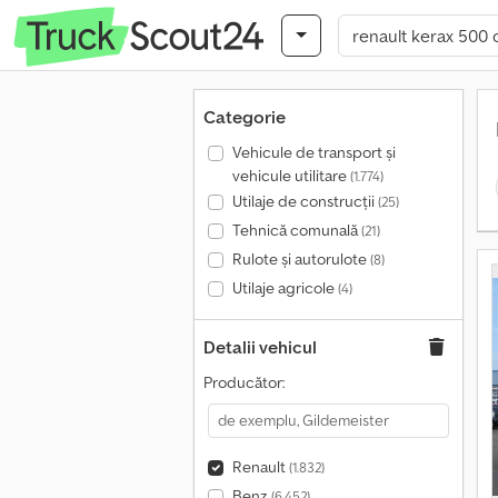
Categorie
Vehicule de transport şi
vehicule utilitare
(1.774)
Utilaje de construcții
(25)
Tehnică comunală
(21)
Rulote și autorulote
(8)
Utilaje agricole
(4)
Detalii vehicul
Producător:
Renault
(1.832)
Benz
(6.452)