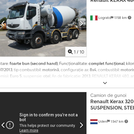
Lograto
1.158 km
1
/
10
Stare:
foarte bun (second hand)
, Funcționalitate:
complet funcțional
, kil
07/2013
, tip combustibil:
motorină
, configurație ax:
8x4
, combustibil:
motori
misii:
Euro 5
, suspensie:
oțel
, An de fabricație:
2013
, RENAULT KERAX 480, an 
EURO 5, echipat cu o pompă de beton CIFA SRY1300 și motor auxiliar. Csdpfx 
Camion de gunoi
Renault
Kerax 320
SUSPENSION, STEEL
Uden
1.547 km