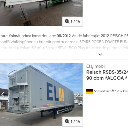
1
/
15
Stare:
folosit
, prima înmatriculare:
08/2012
, An de fabricație:
2012
, REISCH R
mobilă Walkingfloor cu buncăr pentru cereale STARE PODEA: FOARTE BUNĂ! 
asiu: oțel ● Volum: 82 m³ ● 3 x axe BPW - ECO Plus ● suspensie pneumatică 
ridicare/coborâre ● frâne cu disc ● platformă ● buncăr pentru cereale și șu
rulabilă ● perete glisant din aluminiu ● sistem de blocare hidraulic ● WA
nvelope: 385/65 R 22.5 ● Profil anvelope: 14/13 * 9/13 * 5/13 ● Greutate tot
Etaj mobil
Reisch
RSBS-35/24
.750 kg! ● Lungime totală: 14.050 mm ● Dimensiuni interioare (inclusiv buncă
90 cbm *ALCOA *B
emiremorcă germană! - Proprietar unic! Cjdsyutyxjpfx Acljha - ITP: nou! Ne 
intermediară! = Informații suplimentare = Contactați-i pe Joannis Arpantza
nformații.
Schlierbach
1.202 k
1
/
15