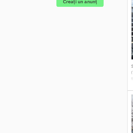
Creați un anunț
l
f