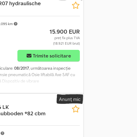
07 hydraulische
.095 km
15.900 EUR
preț fix plus TVA
(18.921 EUR brut)
Trimite solicitare
iculare:
08/2017
, următoarea inspecție
nsie pneumatică Osie liftabilă Axe SAF cu
 Dispozitiv de vibrare
Anunț mic
4 LK
chubboden *82 cbm
m