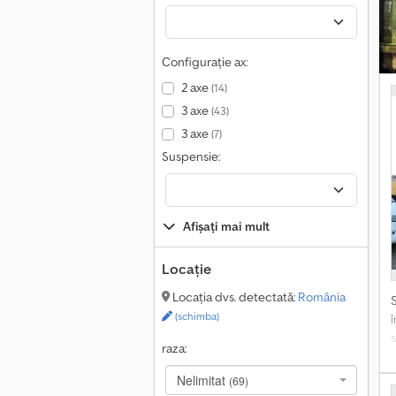
r
o
Configurație ax:
2 axe
(14)
3 axe
(43)
3 axe
(7)
Suspensie:
Afișați mai mult
Locație
Locația dvs. detectată:
România
(schimba)
raza:
D
c
Nelimitat
(69)