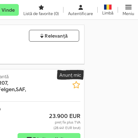
Vinde
Limbă
Listă de favorite
(0)
Autentificare
Meniu
Relevanță
Anunț mic
antă
07,
elgen,SAF,
23.900 EUR
preț fix plus TVA
(28.441 EUR brut)