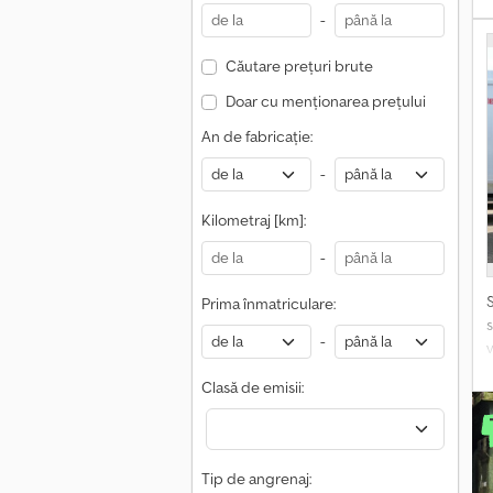
-
p
Căutare prețuri brute
r
Doar cu menționarea prețului
o
r
An de fabricație:
-
Kilometraj [km]:
-
Prima înmatriculare:
s
-
D
Clasă de emisii:
r
S
Tip de angrenaj:
n