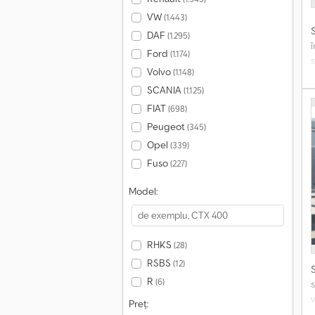
VW
(1.443)
DAF
(1.295)
Ford
(1.174)
s
Volvo
(1.148)
t
SCANIA
(1.125)
FIAT
(698)
p
Peugeot
(345)
Opel
(339)
Fuso
v
(227)
Model:
p
g
s
RHKS
(28)
RSBS
(12)
R
(6)
s
Preț:
D