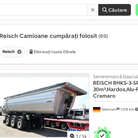
Căutare
Reisch Camioane cumpărați folosit
(69)
Reisch
Eliminați toate filtrele
Semiremorcă bascul
V
REISCH
RHKS-3-SR
â
30m³,Hardox,Alu-F
n
Cramaro
z
a
r
Sittensen
1.378 km
e
c
ă
t
1
/
14