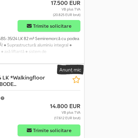
17.500 EUR
VB plus TVA
(20.825 EUR brut)
Trimite solicitare
SBS-35/24 LK 82 m³ Semiremorcă cu podea
● Suprastructură: aluminiu integral ●
● axă liftantă ● sistem de
rub acţionat în partea din spate ● prelată
BCO - Smartboard ● ABS ● jante ALCOA ●
Anunț mic
ală admisă: 35.000 kg ● Greutate proprie:
 LK *Walkingfloor
rul de cereale): 12.600 x 2.470 x 2.510 mm -
ODE...
rezervăm dreptul la erori și vânzare
nis sau Kai Bühler pentru mai multe
m
14.800 EUR
VB plus TVA
(17.612 EUR brut)
Trimite solicitare