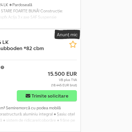
24 LK ∗Pardoseală
STARE FOARTE BUNĂ! Construcție:
spfx Aclja 3 x axe SAF Suspensie
 Prelată rulabilă Perete glisant din
 385/65 R 22.5 Adâncime profil: 17/13
Anunț mic
050 mm Dimensiuni interioare: 13.370 x 2.470
4 LK
și contra cost, nou! Ne rezervăm dreptul la
chubboden *82 cbm
m
15.500 EUR
VB plus TVA
(18.445 EUR brut)
Trimite solicitare
2 m³ Semiremorcă cu podea mobilă
tructură: aluminiu integral ● Șasiu: oțel
ă ● sistem de ridicare/coborâre ● frâne pe
 ● perete culisant ALU ● blocare hidraulică