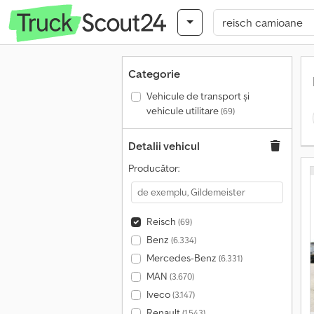
Categorie
Vehicule de transport şi
vehicule utilitare
(69)
Detalii vehicul
Producător:
Reisch
(69)
Benz
(6.334)
Mercedes-Benz
(6.331)
MAN
(3.670)
Iveco
(3.147)
Renault
(1.543)