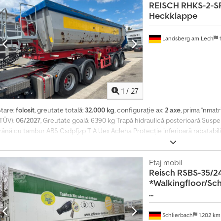
d
REISCH
RHKS-2-SR
easing pentru acest obiect. Contactați-ne pentru detalii!
i
Heckklappe
v
i
Landsberg am Lech
1
d
u
a
l
1
/
27
Stare:
folosit
, greutate totală:
32.000 kg
, configurație ax:
2 axe
, prima înmatr
(TÜV):
06/2027
, Greutate goală: 6390 kg Trapă hidraulică posterioară Suspe
rână cu tambur ABS Csdpfjzp T A Uex Acleha Protecție inferioară rabatabilă
Etaj mobil
Reisch
RSBS-35/2
*Walkingfloor/S
...
Schlierbach
1.202 k