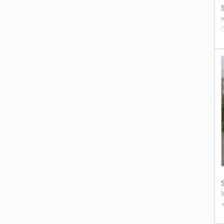
p
x
g
d