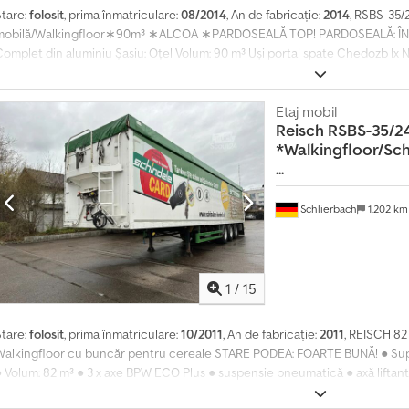
Stare:
folosit
, prima înmatriculare:
08/2014
, An de fabricație:
2014
, RSBS-35/
mobilă/Walkingfloor∗90m³ ∗ALCOA ∗PARDOSEALĂ TOP! PARDOSEALĂ: ÎN 
Complet din aluminiu Șasiu: Oțel Volum: 90 m³ Uși portal spate Chedozb Ix N
neumatică Axa liftabilă Sistem de ridicare/coborâre Frâne pe disc Platformă
aluminiu Blocare hidraulică WABCO - Smartboard ABS Jante ALCOA Anvelope:
10/10 6/6 mm MMA: 35.000 kg Greutate proprie: 8.200 kg Lungime totală: 14.
Etaj mobil
Reisch
RSBS-35/2
 2.720 mm (L x l x h) - Semiremorcă germană! - 1 proprietar - ITP: la cerere 
*Walkingfloor/S
reșeli și vânzare intermediară!
...
Schlierbach
1.202 k
1
/
15
Stare:
folosit
, prima înmatriculare:
10/2011
, An de fabricație:
2011
, REISCH 8
Walkingfloor cu buncăr pentru cereale STARE PODEA: FOARTE BUNĂ! ● Supras
● Volum: 82 m³ ● 3 x axe BPW ECO Plus ● suspensie pneumatică ● axă liftant
isc ● platformă ● buncăr și trapă pentru cereale în spate ● prelată rulantă