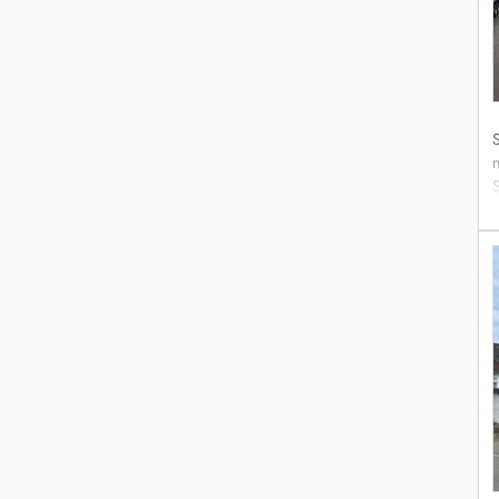
Ș
A
7
S
i