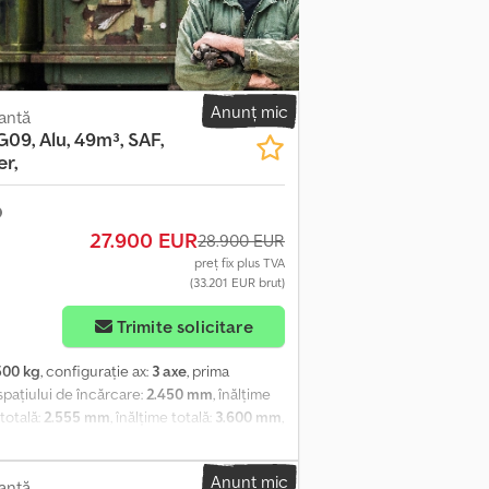
e de livrare și plată. Cu plăcere vă putem
 contactați!
Anunț mic
antă
09, Alu, 49m³, SAF,
r,
27.900 EUR
28.900 EUR
preț fix plus TVA
(33.201 EUR brut)
Trimite solicitare
500 kg
, configurație ax:
3 axe
, prima
 spațiului de încărcare:
2.450 mm
, înălțime
 totală:
2.555 mm
, înălțime totală:
3.600 mm
,
ulară, închidere automată-mecanică cu 4
lare HYVA, manometru pentru sarcină, ABS,
Anunț mic
cu funcţie de ridicare-coborâre, axă
antă