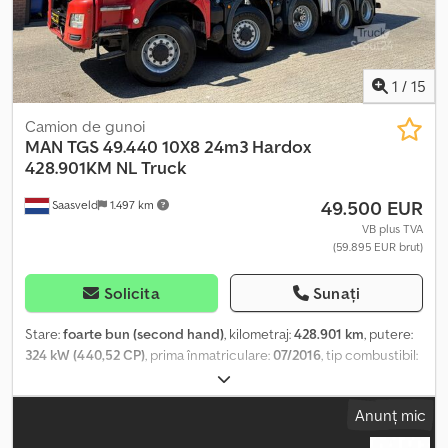
Transport la nivel mondial - Opțiuni de cazare - Transfer de la
aeroportul din München sau de la gara din Passau
1
/
15
Camion de gunoi
MAN
TGS 49.440 10X8 24m3 Hardox
428.901KM NL Truck
49.500 EUR
Saasveld
1.497 km
VB plus TVA
(59.895 EUR brut)
Solicita
Sunați
Stare:
foarte bun (second hand)
, kilometraj:
428.901 km
, putere:
324 kW (440,52 CP)
, prima înmatriculare:
07/2016
, tip combustibil:
motorină
, configurație ax:
10x8
, ampatament:
6.840 mm
,
combustibil:
motorină
, culoare:
roșu
, cabină șofer:
cabina de zi
,
Anunț mic
tip de angrenaj:
automat
, clasă de emisii:
Euro 6
, sarcină permisă
pe axă (axa 1):
10.000 kg
, sarcina maximă admisă pe axă (axa 2):