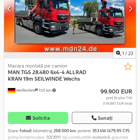
deșeuri menajere și voluminoase, cu Terberg Terberg Omni-DEKA
automat, sistem de tip basculant cu cremalieră pentru
containere de 60-1100 l. Schimbător de confort, instalație
centralizată de ungere, închidere automată. Dkjdpfx Afstu R T
Roler
1
/
23
Macara montată pe camion
MAN
TGS 28.480 6x4-4 ALLRAD
KRAN 19m SEILWINDE Wechs
99.900 EUR
Weißenfels
1.121 km
preț fix plus TVA
(118.881 EUR brut)
Solicita
Sunați
Stare:
folosit
, kilometraj:
258.000 km
, putere:
353 kW (479,95 CP)
,
prima înmatriculare:
02/2011
, tip combustibil:
motorină
, greutate