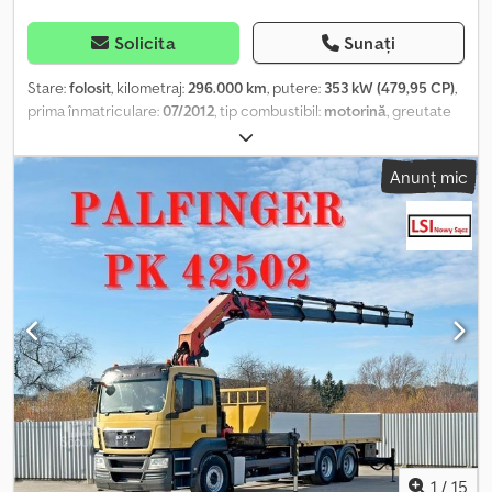
Solicita
Sunați
Stare:
folosit
, kilometraj:
296.000 km
, putere:
353 kW (479,95 CP)
,
prima înmatriculare:
07/2012
, tip combustibil:
motorină
, greutate
totală:
26.000 kg
, configurație ax:
3 axe
, frâne:
retarder
, culoare:
roșu
, tip de angrenaj:
mecanic
, lungimea spațiului de încărcare:
Anunț mic
5.000 mm
, lățimea spațiului de încărcare:
2.480 mm
, înălțime
spațiu de încărcare:
600 mm
, An de fabricație:
2012
, Dotări:
ABS,
aer condiționat, macara
, MAN TGS 28.480 / 6x4 PLATFORMA 5,00
m + MACARA + BRAȚ (JIB) + TELECOMANDĂ Importat / FĂRĂ
ACCIDENTE ÎN STARE BUNĂ! AN DE FABRICAȚIE: 2012
KILOMETRAJ: 296.000 km DOTĂRI: • ABS • ASR • SERVODIRECȚIE •
GEAMURI ELECTRICE • OG LINZI ELECTRICE • FRÂNĂ DE MOTOR •
TAHOGRAF • AER CONDIȚIONAT AUTOMAT PLATFORMA: 500 x 248
x 60 cm (L x l x H) CAPACITATE: 11.000 kg MASĂ TOTALĂ: 26.000 kg
AMPATAMENT: 365/145 cm DIMENSIUNE ANVELOPE: 315/80R22,5
SUSPENSIE: FAȚĂ: ARC SPATE: PNEUMATICĂ MACARA: EFFER
255/5S JIB 3S + TELECOMANDĂ PERSOANE DE CONTACT: * KUBA
– POLONEZĂ, ENGLEZĂ, GERMANĂ, ITALIANĂ * SEBASTIAN –
POLONEZĂ, GERMANĂ, ITALIANĂ, ???? Dkodpewwzfcsfx Aflsr *
1
/
15