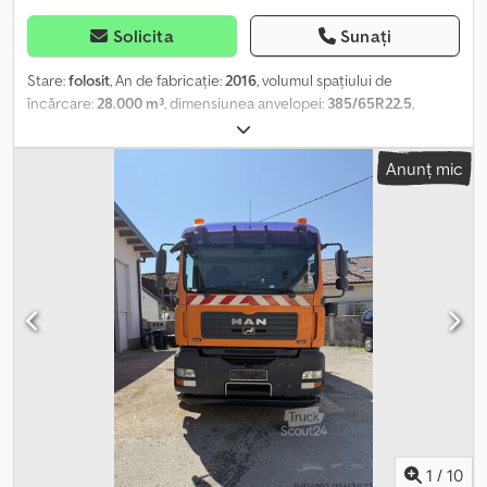
Solicita
Sunați
Stare:
folosit
, An de fabricație:
2016
, volumul spațiului de
încărcare:
28.000 m³
, dimensiunea anvelopei:
385/65R22.5
,
dimensiunea anvelopei din față:
385/65R22.5
, dimensiunea
anvelopei din spate:
385/65R22.5
, viteză maximă:
60 km/h
,
Anunț mic
Anvelope (față): 385/65R22.5, Anvelope (spate):
385/65R22.5_____MAN AGRO TRUCK TGS 4x2 18.360 BLSEZ 2016,
445.000 km Instalație hidraulică: - Pompă Load-Sensing 150 L/min
la 1000 rpm, până la max. 2400 rpm - Turația motorului la sarcină
LS limitată la 1600 rpm - Rezervor hidraulic situat în spatele
cabinei, deasupra pompei, 160 L cu senzor pentru nivel și
temperatură, semnal de avertizare prin sistem Can-Bus - Răcitor
de ulei 24 V, tip 180L Display ProCan: Dkedpfezdhlzjx Aflor - Opus
A3 Landscape - Conductă ProCan P, conductă de retur, comandă
LS, conexiune pentru ulei de scurgere Sistem camere 7" TFT 92°
color STAPEL TA28 Cisternă: - Rezervor D=2,10 m, capacitate netă
28.000 l, 3 pereți de separare, evacuare spate ca gură de vizitare,
prindere față pentru cap de regele - Vopsire exterioară RAL 6005
verde mușchi, interior acoperit - Tavă pentru furtun aluminiu
1
/
10