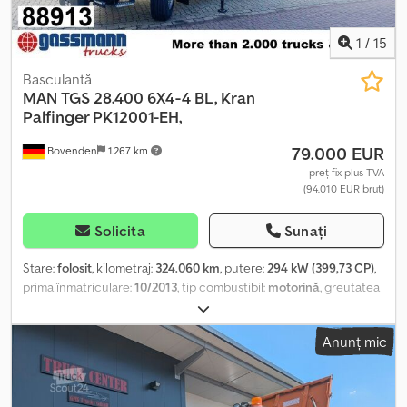
1
/
15
Basculantă
MAN
TGS 28.400 6X4-4 BL, Kran
Palfinger PK12001-EH,
79.000 EUR
Bovenden
1.267 km
preț fix plus TVA
(94.010 EUR brut)
Solicita
Sunați
Stare:
folosit
, kilometraj:
324.060 km
, putere:
294 kW (399,73 CP)
,
prima înmatriculare:
10/2013
, tip combustibil:
motorină
, greutatea
goală:
13.465 kg
, greutatea maximă de încărcare:
12.535 kg
,
greutate totală:
26.000 kg
, configurație ax:
6x4
, ampatament:
Anunț mic
3.600 mm
, următoarea inspecție (TÜV):
10/2026
, frâne:
frânare de
motor
, culoare:
portocaliu
, cabină șofer:
cabina de zi
, tip de
angrenaj:
automat
, clasă de emisii:
Euro 5
, suspensie:
oțel-aer
,
număr de locuri:
2
, lungimea spațiului de încărcare:
4.600 mm
,