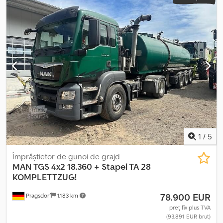
1
/
5
Împrăștietor de gunoi de grajd
MAN
TGS 4x2 18.360 + Stapel TA 28
KOMPLETTZUG!
78.900 EUR
Pragsdorf
1.183 km
preț fix plus TVA
(93.891 EUR brut)