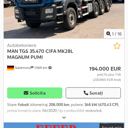
responsabilitatea pentru eventualele erori. Se rezervă dreptul de
vânzare anterioară. Vânzarea se face doar către clienți comerciali.
Fotografiile au fost editate doar în scopul protejării clienților.
1
/
16
Autobetoniere
MAN
TGS 35.470 CIFA MK28L
MAGNUM PUMI
194.000 EUR
Sulzemoos
1.069 km
preț fix plus TVA
(230.860 EUR brut)
Solicita
Sunați
Stare:
folosit
, kilometraj:
206.000 km
, putere:
346 kW (470,43 CP)
,
prima înmatriculare:
04/2020
, tip combustibil:
motorină
,
configurație ax:
3 axe
, tip de angrenaj:
automat
, clasă de emisii:
Euro 6
, Dotări:
ABS, aer condiționat, program electronic de
Anunț mic