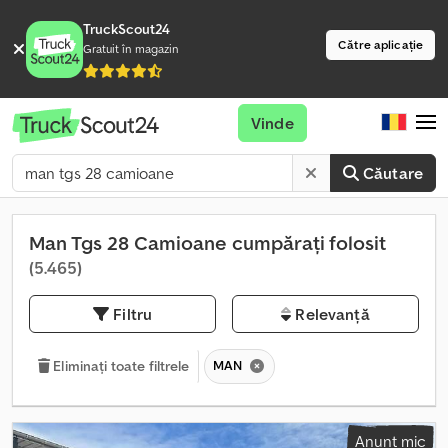
TruckScout24
Către aplicație
Gratuit în magazin
Vinde
Căutare
Man Tgs 28 Camioane cumpărați folosit
(5.465)
Filtru
Relevanță
MAN
Eliminați toate filtrele
Anunț mic