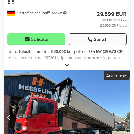
E 5
29.899 EUR
Ruhstorf an der Rott
922 km
preț fix plus TVA
(35.580 EUR brut)
Solicita
Sunați
Stare:
folosit
, kilometraj:
630.000 km
, putere:
294 kW (399,73 CP)
,
prima înmatriculare:
07/2011
, tip combustibil:
motorină
, greutate
totală:
26.000 kg
, clasă de emisii:
Euro 5
, Dotări:
ABS, aer
condiționat, program electronic de stabilitate (ESP), tracțiune
Anunț mic
integrală
, MAN TGS 28.400 !!!! FĂRĂ MACARAUA !!!!! Anul de
fabricație: km 6X4 - plus axă direcțională Transmisie automată
Euro 5 Basculantă cu 3 părți ----Vizitați site-ul nostru web:
germană/engleză/sârbă/croată/bosniacă/bulgară..... Goran
germană/engleză/p?????/?????..... Roman Ne ocupăm cu plăcere
de finanțarea sau leasingul dumneavoastră. Vânzare în UE: preț
net, după prezentarea documentelor companiei și a numărului de
înregistrare fiscală (TVA). Dkodpezlmarjfx Aflor Depozit TVA: 2000
€ Serviciile noastre pentru dumneavoastră: - Numere de
înmatriculare temporare - Documente de export și EUR1 -