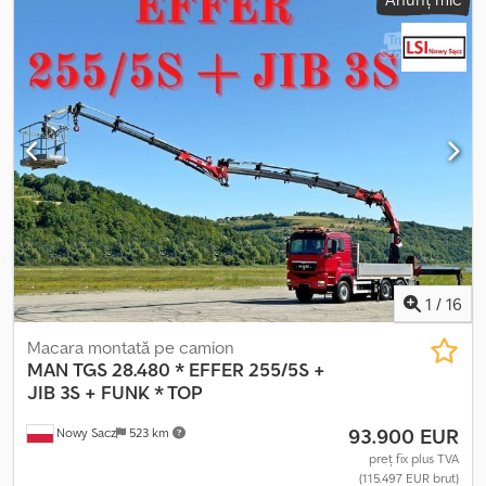
stabilitate (ESP), sistem de navigație
, MAN TGS CIFA PUMI Djdpfx
Aozlzhdsfljkr MAN TGS 35.470 Aproximativ 206.000 km Transmisie
automată CIFA MK 28 L Magnum Aproximativ 1550 ore de
funcționare Aparat de curățat cu presiune înaltă Anvelope, grad
de uzură aproximativ 70% Certificat de înmatriculare german
Capac pentru buncăr Supapă de închidere Vibrator Tambur de
amestecare, 7 m³ Imediat gata de utilizare Toate informațiile sunt
furnizate fără garanție; nu se asumă nicio răspundere pentru
eventualele erori. Vânzarea este supusă disponibilității. Vânzarea
se face doar către clienți comerciali. Fotografiile au fost editate
doar în scopul protejării clienților.
1
/
16
Macara montată pe camion
MAN
TGS 28.480 * EFFER 255/5S +
JIB 3S + FUNK * TOP
93.900 EUR
Nowy Sacz
523 km
preț fix plus TVA
(115.497 EUR brut)