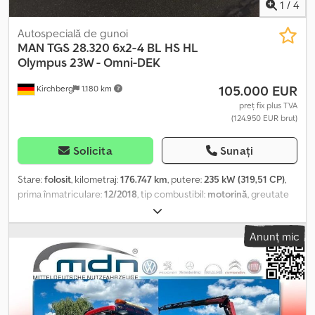
cuplă cu filet, placă frontală de montaj tip F1/C DIN EN 15432-1,
1
/
4
preechipare electrică pentru distribuitor. Dkedpfeyyf Erox Aflor
Autospecială de gunoi
MAN
TGS 28.320 6x2-4 BL HS HL
Olympus 23W - Omni-DEK
105.000 EUR
Kirchberg
1.180 km
preț fix plus TVA
(124.950 EUR brut)
Solicita
Sunați
Stare:
folosit
, kilometraj:
176.747 km
, putere:
235 kW (319,51 CP)
,
prima înmatriculare:
12/2018
, tip combustibil:
motorină
, greutate
totală:
26.000 kg
, configurație ax:
3 axe
, următoarea inspecție
(TÜV):
03/2026
, tip de angrenaj:
automat
, clasă de emisii:
Euro 6
,
Anunț mic
Dotări:
ABS, aer condiționat, program electronic de stabilitate
(ESP), sistem de navigație
, Cutie RIO, LGS IV, EBA 2, ASR, ESS, MAN
BrakeMatic, MAN Tronic, ASR, frâne pe disc, axă de urmărire
direcționabilă/ridicabilă, 3 locuri, ASR, radio MAN Media Advanced
Navi 7" inclusiv card SD, BTFSE pentru 2 telefoane, Aux/USB,
pregătire MAN CameraView HS Olympus 23 m³ potrivit pentru