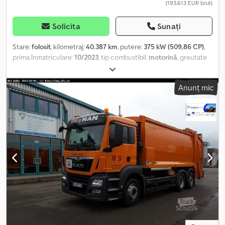
(193.613 EUR brut)
Solicita
Sunați
Stare:
folosit
, kilometraj:
40.387 km
, putere:
375 kW (509,86 CP)
,
prima înmatriculare:
10/2023
, tip combustibil:
motorină
, greutate
totală:
30.000 kg
, configurație ax:
3 axe
, următoarea inspecție
(TÜV):
10/2026
, frâne:
retarder
, tip de angrenaj:
automat
, clasă de
Anunț mic
emisii:
Euro 6
, Dotări:
ABS, aer condiționat, program electronic
de stabilitate (ESP), sistem de navigație
, ECAS - sistem de
suspensie pneumatică, volan multifuncțional, MAN Brake Matic,
Easy Start, cuplă Ringfeder 5050A, MAN TeleMatics 2 GPRS, radio
MAN Media Truck, navigație SD Europa și Rusia, RIO Box, stingător
de incendiu, huse pentru scaune, pachet pentru fumători,
compartiment de depozitare, cotiere, roletă solară, inserție
decorativă din aluminiu, placă de montaj frontală, frână pentru
rampă, basculantă trilaterală tip D316, laterală Bordmatik stânga,
laterală oscilantă și rabatabilă dreapta, conexiune hidraulică
pentru remorcă basculantă cu Bordmatik, 12 inele de ancorare în
podea, dispozitiv de dozare pentru peretele din spate, instalație
hidraulică de deszăpezire (Küpper-Weisser) cu două celule și