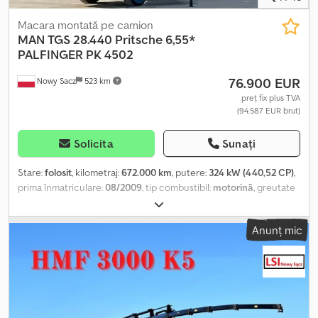
LASZLO – MAGHIARĂ * COSTEL – ROMÂNĂ (Realizăm toate
formalitățile pentru export inclusiv număr) * RADEK – ???? Ref. nr:
Macara montată pe camion
96456
MAN
TGS 28.440 Pritsche 6,55*
PALFINGER PK 4502
76.900 EUR
Nowy Sacz
523 km
preț fix plus TVA
(94.587 EUR brut)
Solicita
Sunați
Stare:
folosit
, kilometraj:
672.000 km
, putere:
324 kW (440,52 CP)
,
prima înmatriculare:
08/2009
, tip combustibil:
motorină
, greutate
totală:
28.000 kg
, configurație ax:
3 axe
, frâne:
retarder
, culoare:
galben
, tip de angrenaj:
mecanic
, lungimea spațiului de
Anunț mic
încărcare:
6.550 mm
, lățimea spațiului de încărcare:
2.480 mm
,
înălțime spațiu de încărcare:
800 mm
, An de fabricație:
2009
,
Dotări:
ABS, aer condiționat, macara
, MAN TGS 28.440 / 6x2
Platformă 6,55 m + MACARA + TELECOMANDĂ Importat / FĂRĂ
ACCIDENTE ÎN STARE BUNĂ! AN DE PRODUCȚIE: 2009
KILOMETRAJ: 672 000 km ECHIPARE: - ABS - SERVODIRECȚIE -