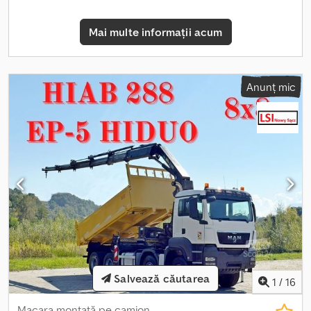
KUBA - POLONEZĂ, ENGLEZĂ, GERMANĂ, ITALIANĂ SEBASTIAN -
POLONEZĂ, GERMANĂ, ITALIANĂ, ????? LASZLO - MAGHIARĂ
Mai multe informații acum
COSTEL - ROMÂNĂ (Română facem toate formalitățile pentru
export inclusiv număr) RADEK - ????? Ref. nr: 1221
Anunț mic
Salvează căutarea
1
/
16
Macara montată pe camion