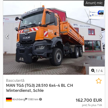
Anunț mic
6
, Dotări:
ABS, aer condiționat, program electronic de
stabilitate (ESP), sistem de navigație
, 1382Bh 6/26, volan pe
stânga, blocare diferențial, axă de urmărire direcțională/ridicabilă,
frână de stație pentru vehicul de colectare a deșeurilor, 3 locuri,
ASR, ADR, închidere centralizată, limitator de viteză 30/85 km/h,
radio, girofaruri, acoperiș rabatabil, inserții decorative, cotiere,
rulou parasolar, lumină de viraj, lumini de zi, poziții LED, semnal de
frânare de urgență (ESS), Brake Assist 2, Lane Guard System 4,
asistent de cotitură, HS Olympus Industrial 23 m³ cu sistem de
basculare HS Comfortlift Tip U-K-KL EuroMax, potrivit pentru 80 l
până la 5 m³, colectarea deșeurilor voluminoase cu jgheab
rabatabil, cutie de viteze confort, sistem de ungere centralizată,
basculare ridică aprox. 2 t, cântar Welvaarts. Dkedpfjwcikqex Aflor
1
/
4
Basculantă
MAN
TGS (TG3) 28.510 6x4-4 BL CH
Winterdienst, Schle
162.700 EUR
Kirchberg
1.180 km
preț fix plus TVA