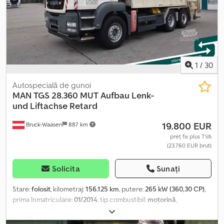
1
/
30
Autospecială de gunoi
MAN
TGS 28.360 MUT Aufbau Lenk-
und Liftachse Retard
19.800 EUR
Bruck-Waasen
887 km
preț fix plus TVA
(23.760 EUR brut)
Solicita
Sunați
Stare:
folosit
, kilometraj:
156.125 km
, putere:
265 kW (360,30 CP)
,
prima înmatriculare:
01/2014
, tip combustibil:
motorină
,
configurație ax:
3 axe
, următoarea inspecție (TÜV):
01/2027
, frâne:
retarder
, culoare:
alb
, tip de angrenaj:
automat
, Dotări:
ABS, aer