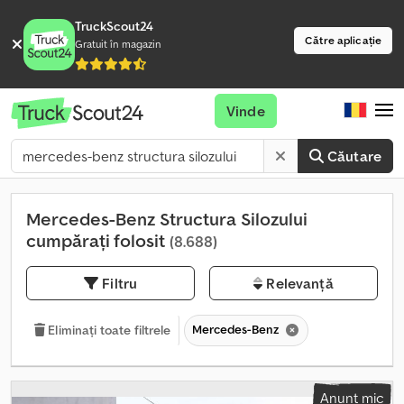
TruckScout24
Către aplicație
Gratuit în magazin
Vinde
Căutare
Mercedes-Benz Structura Silozului
cumpărați folosit
(8.688)
Filtru
Relevanță
Mercedes-Benz
Eliminați toate filtrele
Anunț mic