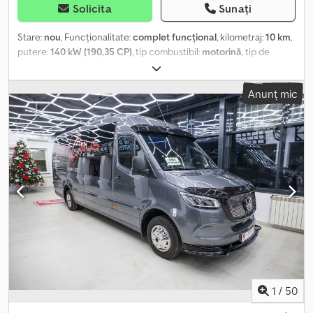
Solicita
Sunați
Stare:
nou
, Funcționalitate:
complet funcțional
, kilometraj:
10 km
,
putere:
140 kW (190,35 CP)
, tip combustibil:
motorină
, tip de
angrenaj:
automat
, configurație ax:
2 axe
, ampatament:
4.325 mm
,
culoare:
gri deschis
, suspensie:
lamă parabolică (arcură)
,
Anunț mic
dimensiunea anvelopei:
R16
, An de fabricație:
2026
, Dotări:
ABS,
Android Auto, Apple CarPlay, Bluetooth, Port USB, Tahograf, aer
condiționat, airbag, anvelope de vară, cameră video pentru
marșarier, compresor, computer de bord, controlul tracțiunii,
filtru de particule, pilot automat de viteză, program electronic
de stabilitate (ESP), senzori de parcare, servodirecție, sistem de
navigație, închidere centralizată, încălzitor staționar
,
Mercedes-Benz Sprinter 519 CDI 19+1+1 VIP , 170 CP ✨ 19+1+1
locuri – complet carosat și pregătit de drum ⚡ Faruri LED +
stopuri LED ⚡ Cutie de viteze automată ⚡ Aer condiționat șofer ⚡
Dotări de top din fabrică ⚡ Navigație MBUX 11 inch ⚡ 19 scaune cu
centuri de siguranță în 3 puncte ⚡ Scaun pentru ghid + microfon
Bosch ⚡ Antenă auto + stație radio President ⚡ Geamuri
termopan duble negre + lunete aplicate ⚡ Tubulatură aer
1
/
50
condiționat din aluminiu– calitate premium ❄️ ⚡ Exterior