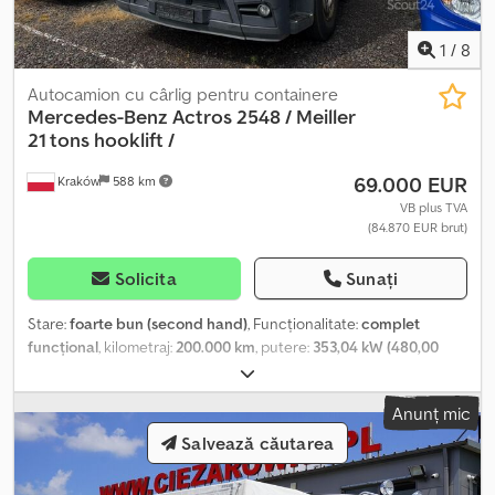
1
/
8
Autocamion cu cârlig pentru containere
Mercedes-Benz
Actros 2548 / Meiller
21 tons hooklift /
69.000 EUR
Kraków
588 km
VB plus TVA
(84.870 EUR brut)
Solicita
Sunați
Stare:
foarte bun (second hand)
, Funcționalitate:
complet
funcțional
, kilometraj:
200.000 km
, putere:
353,04 kW (480,00
CP)
, tip combustibil:
motorină
, greutatea goală:
11.680 kg
,
greutatea maximă de încărcare:
14.320 kg
, greutate totală:
26.000
Anunț mic
kg
, configurație ax:
6x2
, culoare:
gri
, cabină șofer:
cabina de
dormit
, tip de angrenaj:
automat
, clasă de emisii:
Euro 6
, An de
Salvează căutarea
fabricație:
2021
, Dotări:
AdBlue, Tahograf, aer condiționat,
computer de bord, cuplaj remorcă, pilot automat de viteză,