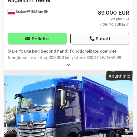
Hagemann reefer
Tachograf Posibilitate de achiziționare a ansamblului cu remorcă
89.000 EUR
Kraków
588 km
frigorifică. Autovehicul cumpărat și verificat pe site-ul oficial
Mercedes. Mașină 100% fără accidente, proprietar unic. Stare
VB plus TVA
(109.470 EUR brut)
tehnică și vizuală impecabilă.
Solicita
Sunați
Stare:
foarte bun (second hand)
, Funcționalitate:
complet
funcțional
, kilometraj:
300.000 km
, putere:
330,97 kW (449,99
CP)
, tip combustibil:
motorină
, greutatea goală:
12.450 kg
,
greutatea maximă de încărcare:
13.550 kg
, greutate totală:
26.000
Anunț mic
kg
, configurație ax:
6x2
, ampatament:
490 mm
, combustibil:
motorină
, frâne:
retarder
, culoare:
albastru
, cabină șofer:
cabina
de dormit
, tip de angrenaj:
automat
, clasă de emisii:
Euro 6
,
suspensie:
aer
, lungimea spațiului de încărcare:
745 mm
, lățimea
spațiului de încărcare:
246 mm
, înălțime spațiu de încărcare:
250
mm
, An de fabricație:
2021
, Dotări:
aer condiționat, blocare
diferențial, frigider, pilot automat de viteză, retarder, sistem de
navigație, unitate de răcire, încălzitor staționar
, Mercedes-Benz
Actros 2545 / 2021 / Frigorific Hagemann multitemperatură An
fabricație 2021 MMA 26.000 kg Greutate proprie 12.450 kg