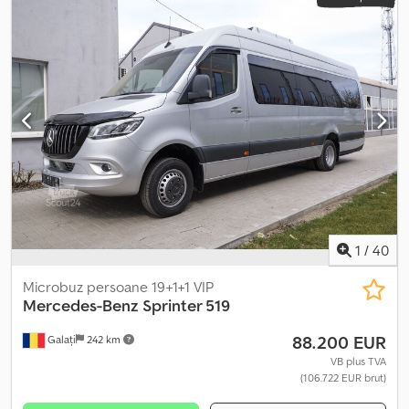
1
/
40
Microbuz persoane 19+1+1 VIP
Mercedes-Benz
Sprinter 519
88.200 EUR
Galați
242 km
VB plus TVA
(106.722 EUR brut)