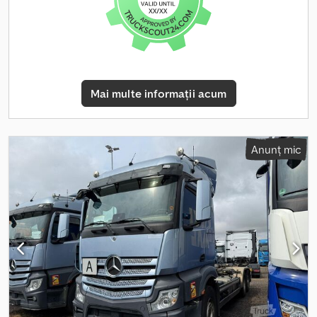
Capacitate de încărcare 7.000 kg kilometraj 240.000 km
suspensie pneumatică aer condiționat Frigider Lamberet
(FRC/ATP) dimensiuni interioare ale compartimentului frigorific:
lungime 700 cm lățime 247 cm înălțime 236 cm Depozitorul
frigorific are capacitate pentru 17 europaleți Carrier Supra 750
generator diesel-electric silențios Posibilitate de montare lift
Mai multe informații acum
hidraulic. Autovehiculul a fost achiziționat și revizuit la
reprezentanță Mercedes. 100% fără accidente, 1 proprietar de
nou, documentație completă. Stare tehnică și vizuală perfectă.
Anunț mic