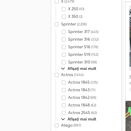
X
(2.479)
s
X 250
(10)
X 350
(2)
Sprinter
(2.206)
M
Sprinter 317
(445)
Sprinter 316
(332)
c
Sprinter 516
(176)
A
Sprinter 519
(152)
c
Sprinter 310
(99)
f
Afișați mai mult
Actros
(1.444)
Actros 1845
(125)
Actros 1843
(71)
Actros 1842
(69)
⚡
Actros 1848
(62)
î
s
Actros 2545
(60)
Afișați mai mult
Atego
(997)
d