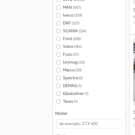
MAN
(567)
Iveco
(359)
DAF
(327)
SCANIA
(224)
Ford
(208)
d
Volvo
(184)
Fuso
(37)
Unimog
(30)
Marco
(20)
c
Spectra
(2)
f
DEMAG
p
(1)
Kässbohrer
(1)
Terex
(1)
Model:
⚡
h