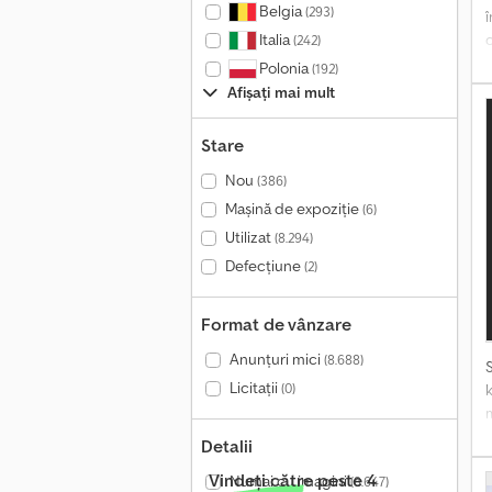
Belgia
(293)
Italia
(242)
c
Polonia
(192)
C
Afișați mai mult
A
Stare
C
Nou
(386)
î
Mașină de expoziție
(6)
T
Utilizat
(8.294)
(
Defecțiune
(2)
p
t
Format de vânzare
Anunțuri mici
(8.688)
Licitații
(0)
k
Detalii
d
Vindeți către peste 4
Numai cu imagini
(8.647)