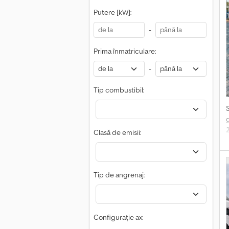
Putere [kW]:
e
-
i
Prima înmatriculare:
-
Tip combustibil:
v
Clasă de emisii:
(
t
e
t
d
Tip de angrenaj:
a
î
Configurație ax: