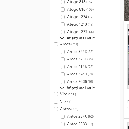
p
Atego 818
(167)
-
Atego 816
(109)
p
Atego 1224
(72)
Atego 1218
(47)
R
i
Atego 1223
(44)
Afișați mai mult
r
Arocs
(741)
Arocs 3243
(33)
Arocs 3251
(24)
Arocs 4145
(23)
Arocs 3240
(21)
Arocs 2636
(19)
Afișați mai mult
Vito
(556)
V
(375)
Antos
(321)
Antos 2540
(52)
Antos 2533
(37)
s