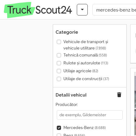
Categorie
Vehicule de transport şi
vehicule utilitare
(7.898)
Tehnică comunală
(558)
Rulote și autorulote
(113)
Utilaje agricole
(82)
Utilaje de construcții
(37)
Detalii vehicul
Producător:
Mercedes-Benz
(8.688)
Benz
(8.656)