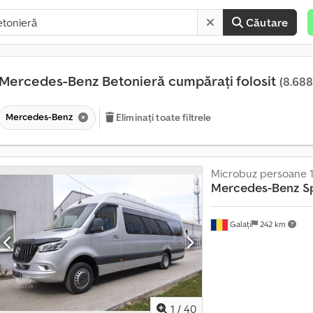
Căutare
Mercedes-Benz Betonieră cumpărați folosit
(8.688
Mercedes-Benz
Eliminați toate filtrele
Microbuz persoane 1
P
Mercedes-Benz
S
e
s
Galați
242 km
t
e
1
4
0
.
1
/
40