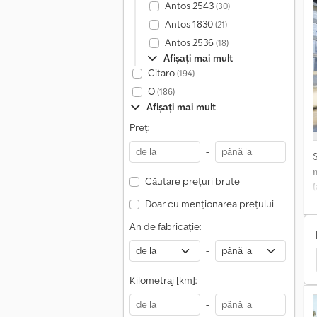
Antos 2543
(30)
Antos 1830
(21)
l
Antos 2536
(18)
p
Afișați mai mult
-
Citaro
(194)
p
O
(186)
Afișați mai mult
R
Preț:
-
Căutare prețuri brute
Doar cu menționarea prețului
An de fabricație:
s
-
s-Benz Pregătirea Băuturilor
Mercedes-Benz Șasiu
Kilometraj [km]:
-
H