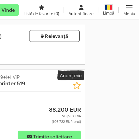
Vinde
Limbă
Listă de favorite
(0)
Autentificare
Meniu
)
Relevanță
Anunț mic
9+1+1 VIP
printer 519
88.200 EUR
VB plus TVA
(106.722 EUR brut)
Trimite solicitare